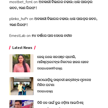
mostbet_fcml
on
ଅବକାରୀ ବିଭାଗର ଚଢାଉ: ଧଳା ପାଉଡ଼ର
ଜବତ, ୨ଜଣ ଗିରଫ !
plinko_huPr
on
ଅବକାରୀ ବିଭାଗର ଚଢାଉ: ଧଳା ପାଉଡ଼ର ଜବତ,
୨ଜଣ ଗିରଫ !
ErnestLab
on
୭୪ ବର୍ଷରେ ପାଦ ଦେଲେ ନବୀନ
Latest News
ଜେଲ୍ ଗଲେ ସରପଞ୍ଚ ଚାମେଲି,
ମାଜିଷ୍ଟ୍ରେଟଙ୍କ ନିକଟରେ ହାଜର ହେବେ
ଅପରାଧ
ରାଜନୀତି
ରାଜ୍ୟ
କାଠଯୋଡ଼ିରୁ ଡାକ୍ତରୀ ଛାତ୍ରୀଙ୍କ ମୃତଦେହ
ମିଳିବା ଘଟଣା
ଅପରାଧ
ରାଜ୍ୟ
ଡିଜି ପଦ ପାଇଁ ଦୁଇ ଓଡ଼ିଆ ଆଇପିଏସ୍