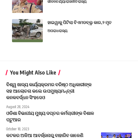
ଜୀବନଚର୍ଯ୍ୟା
ରାଜନୀତି
ରାଜ୍ୟ
ହାଇୱାକୁ ପିଟିଲା ବିଏମଡବ୍ଲୁ କାର,୨ ମୃତ
ଅପରାଧ
ରାଜ୍ୟ
You Might Also Like
ବିଶ୍ୱ ଖାଦ୍ୟ କାର୍ଯ୍ୟକ୍ରମର ବରିଷ୍ଠ ଅଧିକାରୀଙ୍କ
ସହ ଆଲୋଚନା କଲେ ଉପମୁଖ୍ୟମନ୍ତ୍ରୀ
କନକବର୍ଦ୍ଧନ ସିଂହଦେଓ
August 28, 2024
ଓଡିଶା ବିଭାଗୀୟ ମୁଖ୍ୟ ଦପ୍ତର କର୍ମଚାରୀଙ୍କ ବିଶାଳ
ପଟୁଆର
October 18, 2023
କଟକର ଅଳିଆ ଆବର୍ଜ୍ଜନାରୁ ବାହାରିବ ଜାଳେଣି