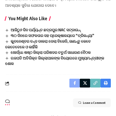
ଆବଶ୍ୟକ ସୁବିଧା ଯୋଗାଇ ଦେବେ।
You Might Also Like
ଆଜିଠୁ୬ ଦିନ ପର୍ଯ୍ୟନ୍ତ ଛତ୍ରପୁର NAC ସଟ୍‌ଡାଉନ୍
୩୦ ଦିନରେ ସଫଳତାର ସହ ପ୍ରେକ୍ଷାଳୟରେ “ତ୍ରିକନ୍ୟା”
ଭୁବନେଶ୍ବର ବନ୍ଦ ଡାକରା ଦେଲା ବିଜେଡି, ଜାଣନ୍ତୁ କେବେ
କେତେବେଳେ ଓ କାହିଁକି
ଖୋର୍ଦ୍ଧା: ଷଷ୍ଠ ଜିଲ୍ଲା ପରିଷଦର ଚତୁର୍ଥ ସାଧାରଣ ବୈଠକ
ଗଜପତି ଅତିରିକ୍ତ ଜିଲ୍ଲାପାଳଙ୍କ ବିୟୋଗରେ ମୁଖ୍ୟମନ୍ତ୍ରୀଙ୍କ
ଶୋକ
Leave a Comment