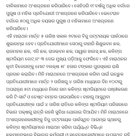
ବାଳିକାମାନେ ଅଂଶଗ୍ରହଣ କରିପାରିବେ। ସେହିପରି ୧୮ବର୍ଷରୁ ଅଧିକ ବର୍ଗରେ
ପୁରୁଷ ଓ ମହିଳା ପ୍ରତିଯୋଗୀ ଅଂଶଗ୍ରହଣ କରିପାରିବେ। ଭେଟେରାନ
ବର୍ଗରେ ୫୦ରୁ ଅଧିକ ବୟସର ପୁରୁଷ ଓ ମହିଳାମାନେ ଅଂଶଗ୍ରହଣ
କରିପାରିବେ।
ଏହି ମାରାଥନ ମାର୍ଚ୍ଚ ୫ ତାରିଖ ସକାଳ ୭ଟାରେ ବିଜୁ ପଟ୍ଟନାୟକ ପାର୍କଠାରେ
ଶୁଭାରମ୍ଭ ହେବ। ପ୍ରତିଯୋଗୀମାନେ ସେଠାରୁ ବାହାରି ଶିଶୁଭବନ ଛକ,
ରାଜମହଲ ଛକ, ଏଜି ଛକ, ରାଜଭବନ ଛକ, ପାୱାର ହାଉସ‌୍ ଛକ, କଳିଙ୍ଗ
ଷ୍ଟାଡିୟମ ଗେଟ୍‌ ନଂ ୩ ଦେଇ ମୁଖ୍ୟ ପଡ଼ିଆକୁ ଫେରିବେ। ଏହି ମାରାଥନର
କୃତୀ ବିଜେତାଙ୍କୁ ମୋଟ ୧ଲକ୍ଷ ୫୮ ହଜାର ଟଙ୍କାର ପୁରସ୍କାର ରାଶି
ପ୍ରଦାନ କରାଯିବ। ମିନି ମାରାଥନରେ ଅଂଶଗ୍ରହଣ କରିବା ପାଇଁ ଇଚ୍ଛୁକ
ପ୍ରତିଯୋଗୀମାନେ ମାର୍ଚ୍ଚ ୨ ତାରିଖରୁ ୪ ତାରିଖ ମଧ୍ୟରେ ଦିନ ୧୦ଟାରୁ
ଅପରାହ୍‌ଣ ୫ଟା ମଧ୍ୟରେ ନିଜର ନାମ କଳିଙ୍ଗ ଷ୍ଟାଡିୟମରେ ପଞ୍ଜୀକରଣ
କରି ଟି-ସାର୍ଟ ଓ ଚେଷ୍ଟ ନମ୍ବର ପାଇପାରିବେ। ବାହାରୁ ଆସୁଥିବା
ପ୍ରତିଯୋଗୀଙ୍କ ପାଇଁ ୪ ତାରିଖ ରାତିରେ କଳିଙ୍ଗ ଷ୍ଟାଡିୟମ ପରିସରରେ
ବିଭାଗ ପକ୍ଷରୁ ରାତ୍ରି ରହଣି ସୁବିଧା ଯୋଗାଇ ଦିଆଯିବ। ମିନି ମାରାଥନରେ
ଅଂଶଗ୍ରହଣକାରୀଙ୍କୁ ବିଜୁ ପଟ୍ଟନାୟକ ପାର୍କସ୍ଥିତ ଆରମ୍ଭ ସ୍ଥାନରୁ
କଳିଙ୍ଗ ଷ୍ଟାଡିୟମରେ ମାରାଥନ ସରିବା ପର୍ଯ୍ୟନ୍ତ ବିଭିନ୍ନ
ଛକମାନଙ୍କରେ ବିଭାଗର କର୍ମଚାରୀ ଓ ସ୍ବେଚ୍ଛାସେବୀମାନେ ଉପସ୍ଥିତ ରହି