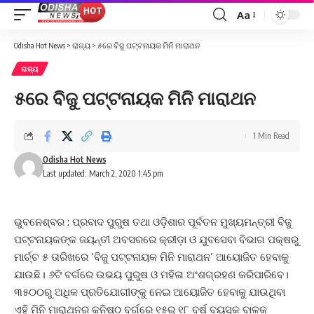
Aa
Font
Resizer
Odisha Hot News
>
ରାଜ୍ୟ
>
୫ରେ ବିଜୁ ପଟ୍ଟନାୟକ ମିନି ମାରାଥନ
ରାଜ୍ୟ
୫ରେ ବିଜୁ ପଟ୍ଟନାୟକ ମିନି ମାରାଥନ
1 Min Read
Odisha Hot News
Last updated: March 2, 2020 1:45 pm
ଭୁବନେଶ୍ବର : ପ୍ରବାଦ ପୁରୁଷ ତଥା ଓଡ଼ିଶାର ପୂର୍ବତନ ମୁଖ୍ୟମନ୍ତ୍ରୀ ବିଜୁ
ପଟ୍ଟନାୟକଙ୍କ ଜୟନ୍ତୀ ଅବସରରେ କ୍ରୀଡ଼ା ଓ ଯୁବସେବା ବିଭାଗ ପକ୍ଷରୁ
ମାର୍ଚ୍ଚ ୫ ତାରିଖରେ ‘ବିଜୁ ପଟ୍ଟନାୟକ ମିନି ମାରାଥନ’ ଆୟୋଜିତ ହେବାକୁ
ଯାଉଛି। ୬ଟି ବର୍ଗରେ ଉଭୟ ପୁରୁଷ ଓ ମହିଳା ଅଂଶଗ୍ରହଣ କରିପାରିବେ।
୩୫୦୦ରୁ ଅଧିକ ପ୍ରତିଯୋଗୀଙ୍କୁ ନେଇ ଆୟୋଜିତ ହେବାକୁ ଯାଉଥିବା
ଏହି ମିନି ମାରାଥନର କନିଷ୍ଠ ବର୍ଗରେ ୧୫ରୁ ୧୮ ବର୍ଷ ବୟସ୍କ ବାଳକ