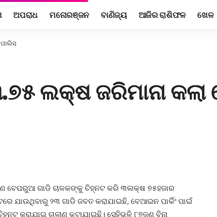
ଶ
ଅପରାଧ
ମନୋରଞ୍ଜନ
ବାଣିଜ୍ୟ
ଆଜିର ରାଶିଫଳ
ଖେଳ
ପୋଲିସ
୭୫ ଲକ୍ଷ ଜରିମାନା କଲା
 ବେପରୁଆ ଗାଡି ଚାଳକଙ୍କୁ ଚିହ୍ନଟ କରି ୩ଲକ୍ଷ ୭୫ହଜାର
ଟରେ ଯାଉଥିବାରୁ ୨୩ ଗାଡି ଜବତ କରାଯାଇଛି, ବେଆଇନ ପାର୍କିଂ ପାଇଁ
ୁ ଚିହ୍ନଟ କରାଯାଇ ଚାଲାଣ କଟାଯାଇଛି। ସେହିଭଳି ୮୭ଜଣ ବିନା