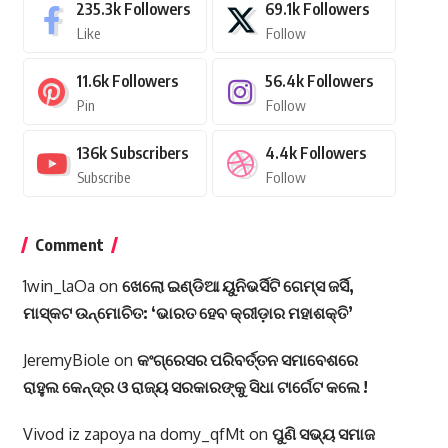
235.3k
Followers
69.1k
Followers
Like
Follow
11.6k
Followers
56.4k
Followers
Pin
Follow
136k
Subscribers
4.4k
Followers
Subscribe
Follow
Comment
1win_laOa
on
ଖେଲୋ ଇଣ୍ଡିଆ ୟୁନିଭର୍ସିଟି ଗେମ୍ସ ଜର୍ସି,
ମାସ୍କଟ ଉନ୍ମୋଚିତ: ‘ଭାରତ ହେବ କ୍ରୀଡ଼ାର ମହାଶକ୍ତି’
JeremyBiole
on
କଂଗ୍ରେସର ପରିବର୍ତ୍ତନ ସମାବେଶରେ
ରାହୁଲ କେନ୍ଦ୍ର ଓ ରାଜ୍ୟ ସରକାରଙ୍କୁ ସିଧା ଟାର୍ଗେଟ କଲେ !
Vivod iz zapoya na domy_qfMt
on
ପୁଣି ସଭ୍ୟ ସମାଜ