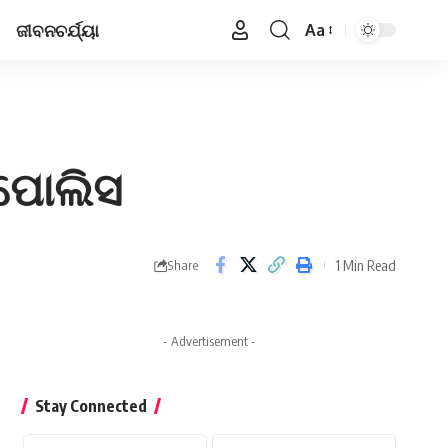
ଜୀବନଚର୍ଯ୍ୟା
Aa
Font
Resizer
 ପୋଲିସ
1 Min Read
Share
- Advertisement -
Stay Connected