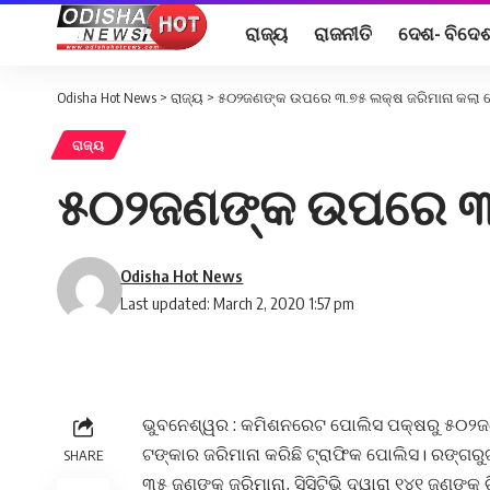
ରାଜ୍ୟ
ରାଜନୀତି
ଦେଶ- ବିଦେ
Odisha Hot News
>
ରାଜ୍ୟ
>
୫୦୨ଜଣଙ୍କ ଉପରେ ୩.୭୫ ଲକ୍ଷ ଜରିମାନା କଲା 
ରାଜ୍ୟ
୫୦୨ଜଣଙ୍କ ଉପରେ ୩.
Odisha Hot News
Last updated: March 2, 2020 1:57 pm
ଭୁବନେଶ୍ୱର : କମିଶନରେଟ ପୋଲିସ ପକ୍ଷରୁ ୫୦୨ଜଣ
ଟଙ୍କାର ଜରିମାନା କରିଛି ଟ୍ରାଫିକ ପୋଲିସ। ରଙ୍ଗରୁ
SHARE
୩୫ ଜଣଙ୍କୁ ଜରିମାନା, ସିସିଟିଭି ଦ୍ୱାରା ୧୪୧ ଜଣଙ୍କ