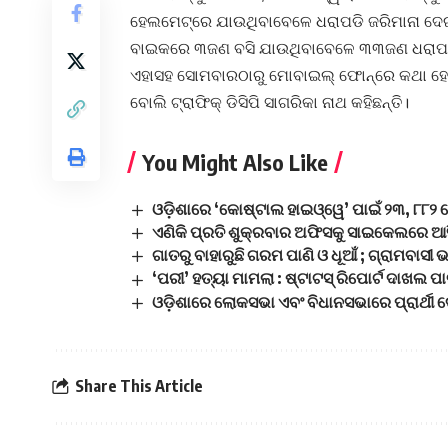
ହେଲମେଟ୍‌ରେ ଯାଉଥିବାବେଳେ ଧରାପଡି ଜରିମାନା ଦେଇଛ
ବାଇକରେ ୩ଜଣ ବସି ଯାଉଥିବାବେଳେ ୩୩ଜଣ ଧରାପଡି 
ଏହାସହ ସୋମବାରଠାରୁ ମୋବାଇଲ୍‌ ଫୋନ୍‌ରେ କଥା ହୋ
ବୋଲି ଟ୍ରାଫିକ୍‌ ଡିସିପି ସାଗରିକା ନାଥ କହିଛନ୍ତି।
You Might Also Like
ଓଡ଼ିଶାରେ ‘କୋଷ୍ଟାଲ ହାଇଓ୍ୱେ’ ପାଇଁ ୨୩, ୮୮୨ 
ଏଣିକି ପ୍ରତି ଶୁକ୍ରବାର ଅଫିସକୁ ସାଇକେଲରେ ଆସ
ଗାତରୁ ବାହାରୁଛି ଗରମ ପାଣି ଓ ଧୂଆଁ ; ଗ୍ରାମବାସୀ
‘ପରୀ’ ହତ୍ୟା ମାମଲା : ଷ୍ଟାଟସ୍ ରିପୋର୍ଟ ଦାଖଲ ପ
ଓଡ଼ିଶାରେ ଲୋକସଭା ଏବଂ ବିଧାନସଭାରେ ପ୍ରାର୍ଥୀ ଦ
Share This Article