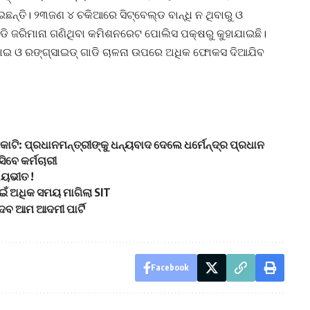
ନ୍ତି। ୨୩ଜଣ ୪ ଚକିଆରେ ସିଟ୍‌ବେଲ୍ଡ ବାନ୍ଧି ନ ଥିବାରୁ ଓ
ଜରିମାନା ଗଣିଥିବା କମିଶନରେଟ ପୋଲିସ ପକ୍ଷରୁ କୁହାଯାଇଛି।
ଇ ଓ ରଙ୍ଗ୍‌ସାଇଡ୍‌ ଗାଡି ଚାଳନା ଉପରେ ଅଧିକ ଫୋକସ ଦିଆଯିବ
କୋଟି: ପ୍ରଧାନମନ୍ତ୍ରୀଙ୍କୁ ଧନ୍ୟବାଦ ଦେଲେ ଧର୍ମେନ୍ଦ୍ର ପ୍ରଧାନ
ିବେ କର୍ମଚାରୀ
 ଭୟଭୀତ !
ାଇଁ ଅଧିକ ସମୟ ମାଗିଲା SIT
େବ ଆମ ଆଦମୀ ପାର୍ଟି
Facebook