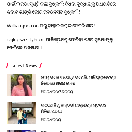
ପାଇଁ ଲଜ୍ୟା ସୃଷ୍ଟି କଲା ଦୁଷ୍କର୍ମ: ବିଧବା ବୃଦ୍ଧାଙ୍କୁ ଅଧରାତିରେ
କବାଟ ଭାଙ୍ଗି ଜୋର ଜବରଦସ୍ତ ଦୁଷ୍କର୍ମ !
Williamjoria
on
ଘରୁ ବାହାର କରାଇ ଦେବନି ଶୀତ !
najlepsze_tyEr
on
ପାକିସ୍ତାନରୁ ଫେରିବା ପରେ ସୁଷମାଙ୍କୁ
ଭେଟିଲେ ଅନସାରୀ ।
Latest News
ଜେଲ୍ ଗଲେ ସରପଞ୍ଚ ଚାମେଲି, ମାଜିଷ୍ଟ୍ରେଟଙ୍କ
ନିକଟରେ ହାଜର ହେବେ
ଅପରାଧ
ରାଜନୀତି
ରାଜ୍ୟ
କାଠଯୋଡ଼ିରୁ ଡାକ୍ତରୀ ଛାତ୍ରୀଙ୍କ ମୃତଦେହ
ମିଳିବା ଘଟଣା
ଅପରାଧ
ରାଜ୍ୟ