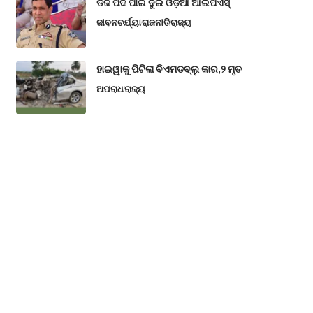
ଡିଜି ପଦ ପାଇଁ ଦୁଇ ଓଡ଼ିଆ ଆଇପିଏସ୍
ଜୀବନଚର୍ଯ୍ୟା
ରାଜନୀତି
ରାଜ୍ୟ
ହାଇୱାକୁ ପିଟିଲା ବିଏମଡବ୍ଲୁ କାର,୨ ମୃତ
ଅପରାଧ
ରାଜ୍ୟ