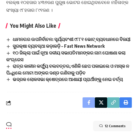
୧ଲକ୍ଷ ୧୦ହଜାର ୪୩୭ଜଣ ପୁରୁଷ ଭୋଟର ହୋଇଥିବାବେଳେ ମହିଳାଙ୍କ
ସଂଖ୍ୟା ୯୮ହଜାର ୮୯୧ଜଣ ।
You Might Also Like
ଧାମନଗର ଉପନିର୍ବାଚନ: ସୂର୍ଯ୍ୟବଂଶୀ ୯୮୮୧ ଭୋଟ୍‌ ବ୍ୟବଧାନରେ ବିଜୟୀ
ସୁରକ୍ଷା ବ୍ୟବସ୍ଥା କଡ଼ାକଡ଼ି – Fast News Network
୧୦ ଜିଲ୍ଲା ପାଇଁ ନୂଆ ଦଳୀୟ ସଭାପତିମାନଙ୍କର ନାମ ଘୋଷଣା କଲା
କଂଗ୍ରେସ
ରାତ୍ର କାଳୀନ କର୍ଫ୍ୟୁ ବଲବତ୍ତର,ଏଣିକି ଛେପ ପକାଇଲେ ଓ ମାସ୍କ ନ
ପିନ୍ଧିଲେ ମୋଟା ଅଙ୍କର ଦଣ୍ଡ ଗଣିବାକୁ ପଡ଼ିବ
ଭଦ୍ରକ ଲୋକସଭା କ୍ଷେତ୍ରରେ ଆଶାୟୀ ପ୍ରାର୍ଥୀଙ୍କୁ ନେଇ ଚର୍ଚ୍ଚା
12 Comments