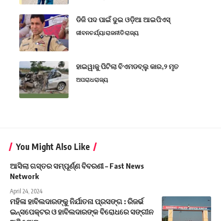
ଡିଜି ପଦ ପାଇଁ ଦୁଇ ଓଡ଼ିଆ ଆଇପିଏସ୍
ଜୀବନଚର୍ଯ୍ୟା
ରାଜନୀତି
ରାଜ୍ୟ
ହାଇୱାକୁ ପିଟିଲା ବିଏମଡବ୍ଲୁ କାର,୨ ମୃତ
ଅପରାଧ
ରାଜ୍ୟ
You Might Also Like
ଆସିଲା ଗସ୍ତର ସମ୍ପୂର୍ଣ୍ଣ ବିବରଣୀ – Fast News
Network
April 24, 2024
ମହିଳା ହାବିଲଦାରଙ୍କୁ ନିର୍ଯାତନା ପ୍ରସଙ୍ଗ : ରିଜର୍ଭ
ଇନ୍ସପେକ୍ଟର ଓ ହାବିଲଦାରଙ୍କ ବିରୋଧରେ ସଙ୍ଗୀନ