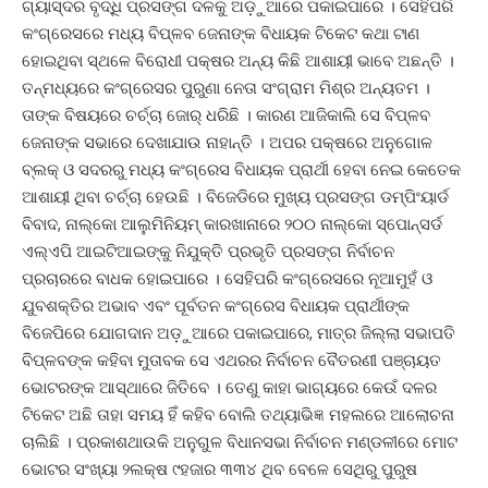
ଗ୍ୟାସ୍ଦର ବୃଦ୍ଧି ପ୍ରସଙ୍ଗ ଦଳକୁ ଅଡ଼ୁଆରେ ପକାଇପାରେ । ସେହିପରି
କଂଗ୍ରେସରେ ମଧ୍ୟ ବିପ୍ଳବ ଜେନାଙ୍କ ବିଧାୟକ ଟିକେଟ କଥା ଟାଣ
ହୋଇଥିବା ସ୍ଥଳେ ବିରୋଧୀ ପକ୍ଷର ଅନ୍ୟ କିଛି ଆଶାୟୀ ଭାବେ ଅଛନ୍ତି ।
ତନ୍ମଧ୍ୟରେ କଂଗ୍ରେସର ପୁରୁଣା ନେତା ସଂଗ୍ରାମ ମିଶ୍ର ଅନ୍ୟତମ ।
ତାଙ୍କ ବିଷୟରେ ଚର୍ଚ୍ଚା ଜୋର୍ ଧରିଛି । କାରଣ ଆଜିକାଲି ସେ ବିପ୍ଳବ
ଜେନାଙ୍କ ସଭାରେ ଦେଖାଯାଉ ନାହାନ୍ତି । ଅପର ପକ୍ଷରେ ଅନୁଗୋଳ
ବ୍ଲକ୍ ଓ ସଦରରୁ ମଧ୍ୟ କଂଗ୍ରେସ ବିଧାୟକ ପ୍ରାର୍ଥୀ ହେବା ନେଇ କେତେକ
ଆଶାୟୀ ଥିବା ଚର୍ଚ୍ଚା ହେଉଛି । ବିଜେଡିରେ ମୁଖ୍ୟ ପ୍ରସଙ୍ଗ ଡମ୍ପିଂୟାର୍ଡ
ବିବାଦ, ନାଲ୍କୋ ଆଲୁମିନିୟମ୍ କାରଖାନାରେ ୨୦୦ ନାଲ୍କୋ ସ୍ପୋନ୍ସର୍ଡ
ଏଲ୍ଏପି ଆଇଟିଆଇଙ୍କୁ ନିଯୁକ୍ତି ପ୍ରଭୃତି ପ୍ରସଙ୍ଗ ନିର୍ବାଚନ
ପ୍ରଚାରରେ ବାଧକ ହୋଇପାରେ । ସେହିପରି କଂଗ୍ରେସରେ ନୂଆମୁହଁ ଓ
ଯୁବଶକ୍ତିର ଅଭାବ ଏବଂ ପୂର୍ବତନ କଂଗ୍ରେସ ବିଧାୟକ ପ୍ରାର୍ଥୀଙ୍କ
ବିଜେପିରେ ଯୋଗଦାନ ଅଡ଼ୁଆରେ ପକାଇପାରେ, ମାତ୍ର ଜିଲ୍ଲା ସଭାପତି
ବିପ୍ଳବଙ୍କ କହିବା ମୁତାବକ ସେ ଏଥରର ନିର୍ବାଚନ ବୈତରଣୀ ପଞ୍ଚାୟତ
ଭୋଟରଙ୍କ ଆସ୍ଥାରେ ଜିତିବେ । ତେଣୁ କାହା ଭାଗ୍ୟରେ କେଉଁ ଦଳର
ଟିକେଟ ଅଛି ତାହା ସମୟ ହିଁ କହିବ ବୋଲି ତଥ୍ୟାଭିଜ୍ଞ ମହଲରେ ଆଲୋଚନା
ଚାଲିଛି । ପ୍ରକାଶଥାଉକି ଅନୁଗୁଳ ବିଧାନସଭା ନିର୍ବାଚନ ମଣ୍ଡଳୀରେ ମୋଟ
ଭୋଟର ସଂଖ୍ୟା ୨ଲକ୍ଷ ୯ହଜାର ୩୩୪ ଥିବ ବେଳେ ସେଥିରୁ ପୁରୁଷ