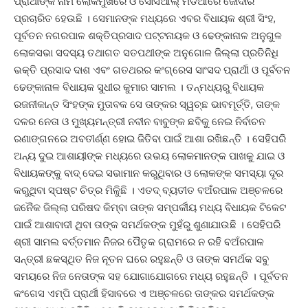
ପ୍ରାର୍ଥୀଙ୍କ ନାମ ଲୋକମୁଖରେ ଓ ସୋସିଆଲ୍ ମିଡିଆରେ ଜୋର୍ଦାର
ପ୍ରଚାରିତ ହେଉଛି । ସେମାନଙ୍କ ମଧ୍ୟରେ ଏବର ବିଧାୟକ ଶ୍ରୀ ସିଂହ,
ପୂର୍ବତନ ନଗରପାଳ ଶକ୍ତିପ୍ରସାଦ ପଟ୍ଟନାୟକ ଓ ଢେଙ୍କାନାଳ ଅନୁଗୁଳ
ଲୋକସଭା ସଦସ୍ୟ ତଥାଗତ ସତପଥୀଙ୍କ ଅନୁଗୋଳ ଜିଲ୍ଲା ପ୍ରତିନିଧି
ଭକ୍ତି ପ୍ରସାଦ ଦାଶ ଏବଂ ଗତଥରର କଂଗ୍ରେସ ସାଂସଦ ପ୍ରାର୍ଥୀ ଓ ପୂର୍ବତନ
ଢେଙ୍କାନାଳ ବିଧାୟକ ସୁଧୀର କୁମାର ସାମଲ । ତନ୍ମଧ୍ୟରୁ ବିଧାୟକ
ରଜନୀକାନ୍ତ ସିଂହଙ୍କ ମୁତାବକ ସେ ତାଙ୍କର ସ୍ୱଚ୍ଛ ଭାବମୂର୍ତ୍ତି, ତାଙ୍କ
ଦଳର ନେତା ଓ ମୁଖ୍ୟମନ୍ତ୍ରୀ ନବୀନ ବାବୁଙ୍କ ଛବିକୁ ନେଇ ନିର୍ବାଚନ
ରଣାଙ୍ଗନରେ ଅବତୀର୍ଣ୍ଣ ହୋଇ ଜିତିବା ପାଇଁ ଆଶା ରଖିଛନ୍ତି । ସେହିପରି
ଅନ୍ୟ ଦୁଇ ଆଶାୟୀଙ୍କ ମଧ୍ୟରେ ଉଭୟ ଲୋକମାନଙ୍କ ପାଖକୁ ଯାଇ ଓ
ବିଧାୟକଙ୍କୁ ବାଦ୍ ଦେଇ ସଭାମାନ କରୁଥିବାର ଓ ଲୋକଙ୍କ ସମସ୍ୟା ଦୂର
କରୁଥିବା ସ୍ପଷ୍ଟ ଚିତ୍ର ମିଳିୁଛି । ଏତଦ୍ ବ୍ୟତୀତ ବଅଁରପାଳ ଅଞ୍ଚଳରେ
ଜନୈକ ଜିଲ୍ଲା ପରିଷଦ କିମ୍ବା ତାଙ୍କ ସମ୍ପର୍କୀୟ ମଧ୍ୟ ବିଧାୟକ ଟିକେଟ
ପାଇଁ ଆଶାବାଦୀ ଥିବା ତାଙ୍କ ସମର୍ଥକଙ୍କ ମୁହଁରୁ ଶୁଣାଯାଉଛି । ସେହିପରି
ଶ୍ରୀ ସାମଲ ବର୍ତ୍ତମାନ ନିଜର ପୈତୃକ ଗ୍ରାମରେ ନ ରହି ବଅଁରପାଳ
ସନ୍ତ୍ରୀ ଛକସ୍ଥିତ ନିଜ ନୂତନ ଘରେ ରହୁଛନ୍ତି ଓ ତାଙ୍କ ସମର୍ଥକ ସବୁ
ସମୟରେ ନିଜ ନେତାଙ୍କ ସହ ଯୋଗାଯୋଗରେ ମଧ୍ୟ ରହୁଛନ୍ତି । ପୂର୍ବତନ
କଂଗେସ ଏମ୍ପି ପ୍ରାର୍ଥୀ ହିସାବରେ ଏ ଅଞ୍ଚଳରେ ତାଙ୍କର ସମର୍ଥକଙ୍କ