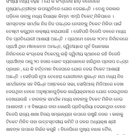
ସଂଖ୍ୟା ମଧ୍ୟ ବଢ଼ିଛି । ଯେ କି କଂଗ୍ରେସ ଛାଡ଼ି ବିଜେଡିରେ
ମୁଖ୍ୟମନ୍ତ୍ରୀଙ୍କ ଉପସ୍ଥିତିରେ ଯୋଗ ଦେଇଛନ୍ତି । ତେଣୁ ଦରକାର
ପଡ଼ିଲେ ତାଙ୍କୁ ମଧ୍ୟ ବିଧାୟକ କିମ୍ବା ଏମ୍ପି ଟିକେଟ୍ ମିଳିପାରେ ।
ସମସ୍ତଙ୍କ ସମର୍ଥକ ନିଜ ନିଜ ପସନ୍ଦର ନେତାଙ୍କୁ ଟିକେଟ ମିଳିବା ପାଇଁ
ଚେଷ୍ଟା କରୁଥିବା ଲକ୍ଷ୍ୟ କରାଯାଉଛି । ସେହିପରି ବିଜେପି ଦଳରେ ମଧ୍ୟ
ତିନ ପ୍ରତିଯୋଗୀ ଆଶାୟୀ ଅଛନ୍ତି । ପ୍ରଥମେ ହେଲେ ୨୦୧୪ ନିର୍ବାଚନରେ
ପ୍ରାର୍ଥୀ ଥିବା ମୀନକେତନ ଅମାନ୍ତ, ଦ୍ୱିତୀୟରେ ପୂର୍ବ ବିଧାନସଭା
ନିର୍ବାଚନରେ କଂଗ୍ରେସ ଟିକେଟ୍ରୁ ଲଢ଼ି ଦ୍ୱିତୀୟ ସ୍ଥାନରେ ରହି ବିଜେଡି
ପ୍ରାର୍ଥୀଙ୍କ ଠାରୁ ୨୦ ହଜାର ଭୋଟ ବ୍ୟବଧାନରେ ହାରିଥିବା ପ୍ରତାପ ଚନ୍ଦ୍ର
ପ୍ରଧାନ , ଯେ କି ବର୍ତ୍ତମାନ ବିଜେପରେ ଯୋଗ ଦେଇ ଟିକେଟ ଆଶାୟୀ
ଅଛନ୍ତି । ସେହିପରି ନୂଆ ଚେହେରା ଯୋଗୀବାବା ସୁକାନ୍ତ ନାଥ ମଧ୍ୟ ନିଜ
ସମର୍ଥକଙ୍କ ସହ ବିଭିନ୍ନ ଅଞ୍ଚଳରେ ସଭା, ସୋସିଆଲ୍ ମିଡିଆରେ ଦେଖା
ଦେଉଥିବା ବେଳେ ଅନୁଷ୍ଠାନଗୁଡ଼ିକର କାର୍ଯ୍ୟକ୍ରମରେ ଯୋଗ ଦେଉଥିବାର
ଦେଖାଯାଉଛି । ବାବାଙ୍କ ସମର୍ଥକ ମଧ୍ୟ ବାବାଙ୍କୁ ଟିକେଟ ମିଳିବା ନେଇ
ଆଶାବାଦୀ । ଏ ବିଷୟରେ ବାବା କୋଣସି ପ୍ରତିକ୍ରିୟା ଦେଇନଥିବା ବେଳେ
ବିଜେପି ରାଜ୍ୟ ଶାଖା ବିଜୟ ସମ୍ଭାବ୍ୟତା ଉପରେ ରଖୁଛି ନଜର । କାହାକୁ
ଟିକେଟ ମିଳିବ ତାହା ଉଚ୍ଚସ୍ତରୀୟ କମିଟି ଓ ଦଳର ଅଧ୍ୟକ୍ଷ ଶ୍ରୀ
ଶାହଙ୍କ ଉପରେ ନିର୍ଭର କରୁଛି । ବିଜେପିରେ ମୁଖ୍ୟ ବାଧକ ତୈଳ,