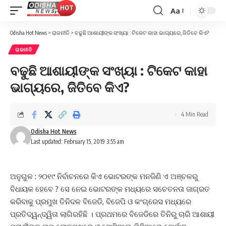
Aa
Font
Resizer
Odisha Hot News
>
ରାଜନୀତି
>
ବଢୁଛି ଆଶାୟୀଙ୍କ ସଂଖ୍ୟା : ଟିକେଟ କାହା ଭାଗ୍ୟରେ, ଜିତିବେ କିଏ?
ରାଜନୀତି
ବଢୁଛି ଆଶାୟୀଙ୍କ ସଂଖ୍ୟା : ଟିକେଟ କାହା
ଭାଗ୍ୟରେ, ଜିତିବେ କିଏ?
4 Min Read
Odisha Hot News
Last updated: February 15, 2019 3:55 am
ଅନୁଗୁଳ : ୨୦୧୯ ନିର୍ବାଚନରେ କିଏ ଭୋଟରଙ୍କ ମନଜିଣି ଏ ଅଞ୍ଚଳରୁ
ବିଧାୟକ ହେବେ ? ସେ ନେଇ ଭୋଟରଙ୍କ ମଧ୍ୟରେ ସଚେତନତା ଜାଗ୍ରତ
କରିବାକୁ ପ୍ରମୁଖ ତିନିଦଳ ବିଜେଡି, ବିଜେପି ଓ କଂଗ୍ରେସ ମଧ୍ୟରେ
ପ୍ରତିଦ୍ୱନ୍ଦ୍ୱିତା ଲାଗିରହିଛି । ପ୍ରଥମରେ ବିଜେଡିରେ ତିନିରୁ ଚାରି ଆଶାୟୀ