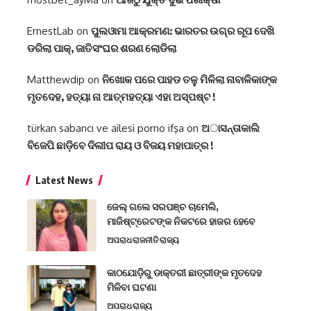
ErnestLab
on
ପୁଲଓାମା ଆକ୍ରମଣ: ଭାରତର ଉଗ୍ର ରୂପ ଦେଖି
ଡରିଲା ପାକ୍, ଜାତିସଂଘର ଶରଣ ଲୋଡିଲା
Matthewdip
on
ନିଖୋକ ପରେ ପାହଡ ତଳୁ ମିଳିଲା ନାବାଳିକାଙ୍କ
ମୃତଦେହ, ହତ୍ୟା ନା ଆତ୍ମହତ୍ୟା ଏହା ଅସ୍ପଷ୍ଟ !
türkan sabancı ve ailesi porno ifşa
on
ଅାସନ୍ତାକାଲି
ବିଜେପି ଛାଡ଼ିବେ ଦିଲୀପ ରାୟ ଓ ବିଜୟ ମହାପାତ୍ର !
Latest News
ଜେଲ୍ ଗଲେ ସରପଞ୍ଚ ଚାମେଲି,
ମାଜିଷ୍ଟ୍ରେଟଙ୍କ ନିକଟରେ ହାଜର ହେବେ
ଅପରାଧ
ରାଜନୀତି
ରାଜ୍ୟ
କାଠଯୋଡ଼ିରୁ ଡାକ୍ତରୀ ଛାତ୍ରୀଙ୍କ ମୃତଦେହ
ମିଳିବା ଘଟଣା
ଅପରାଧ
ରାଜ୍ୟ