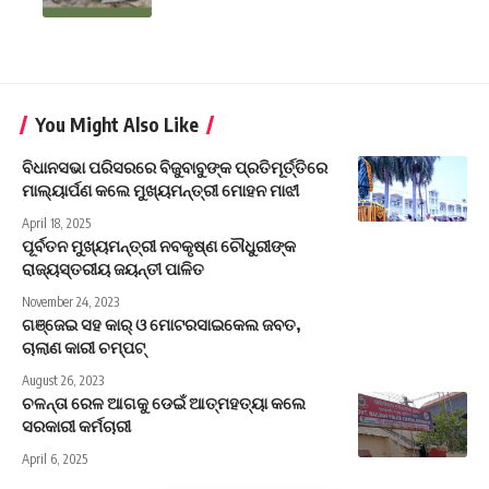
You Might Also Like
ବିଧାନସଭା ପରିସରରେ ବିଜୁବାବୁଙ୍କ ପ୍ରତିମୂର୍ତ୍ତିରେ
ମାଲ୍ୟାର୍ପଣ କଲେ ମୁଖ୍ୟମନ୍ତ୍ରୀ ମୋହନ ମାଝୀ
April 18, 2025
ପୂର୍ବତନ ମୁଖ୍ୟମନ୍ତ୍ରୀ ନବକୃଷ୍ଣ ଚୌଧୁରୀଙ୍କ
ରାଜ୍ୟସ୍ତରୀୟ ଜୟନ୍ତୀ ପାଳିତ
November 24, 2023
ଗଞ୍ଜେଇ ସହ କାର୍ ଓ ମୋଟରସାଇକେଲ ଜବତ,
ଚାଲାଣ କାରୀ ଚମ୍ପଟ୍
August 26, 2023
ଚଳନ୍ତା ରେଳ ଆଗକୁ ଡେଇଁ ଆତ୍ମହତ୍ୟା କଲେ
ସରକାରୀ କର୍ମଚାରୀ
April 6, 2025