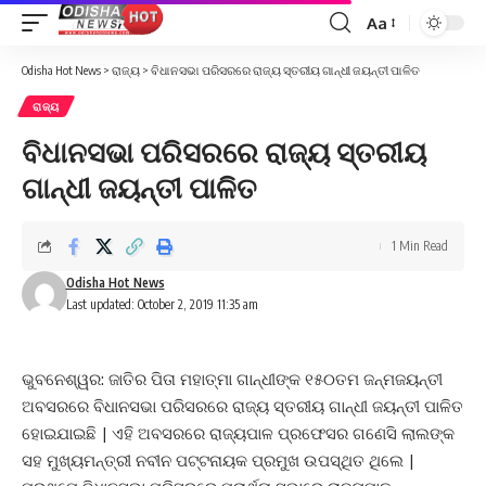
Aa
Font
Resizer
Odisha Hot News
>
ରାଜ୍ୟ
>
ବିଧାନସଭା ପରିସରରେ ରାଜ୍ୟ ସ୍ତରୀୟ ଗାନ୍ଧୀ ଜୟନ୍ତୀ ପାଳିତ
ରାଜ୍ୟ
ବିଧାନସଭା ପରିସରରେ ରାଜ୍ୟ ସ୍ତରୀୟ
ଗାନ୍ଧୀ ଜୟନ୍ତୀ ପାଳିତ
1 Min Read
Odisha Hot News
Last updated: October 2, 2019 11:35 am
ଭୁବନେଶ୍ୱର: ଜାତିର ପିତା ମହାତ୍ମା ଗାନ୍ଧୀଙ୍କ ୧୫୦ତମ ଜନ୍ମଜୟନ୍ତୀ
ଅବସରରେ ବିଧାନସଭା ପରିସରରେ ରାଜ୍ୟ ସ୍ତରୀୟ ଗାନ୍ଧୀ ଜୟନ୍ତୀ ପାଳିତ
ହୋଇଯାଇଛି | ଏହି ଅବସରରେ ରାଜ୍ୟପାଳ ପ୍ରଫେସର ଗଣେସି ଲାଲଙ୍କ
ସହ ମୁଖ୍ୟମନ୍ତ୍ରୀ ନବୀନ ପଟ୍ଟନାୟକ ପ୍ରମୁଖ ଉପସ୍ଥିତ ଥିଲେ |