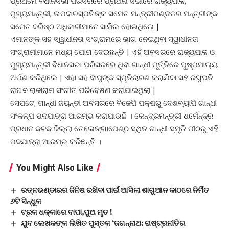
ପ୍ରଥମେ ବିଧାନସଭା ପରିସରରେ ପ୍ରାର୍ଥନା ସଭାରେ ରାଜ୍ୟପାଳ,
ମୁଖ୍ୟମନ୍ତ୍ରୀ, ଉପବାଚସ୍ପତିଙ୍କ ସମେତ ମନ୍ତ୍ରୀମଣ୍ଡଳର ମନ୍ତ୍ରୀଙ୍କ
ସମେତ ବରିଷ୍ଠ ଅଧିକାରୀମାନେ ସାମିଲ ହୋଇଥିଲେ |
ଏମାନଙ୍କ ସହ ସ୍ୱାଧୀନତା ସଂଗ୍ରାମରେ ଭାଗ ନେଇଥିବା ସ୍ୱାଧୀନତା
ସଂଗ୍ରାମୀମାନେ ମଧ୍ୟ ଯୋଗ ଦେଇଛନ୍ତି | ଏହି ଅବସରରେ ରାଜ୍ୟପାଳ ଓ
ମୁଖ୍ୟମନ୍ତ୍ରୀ ବିଧାନସଭା ପରିସରରେ ଥିବା ଗାନ୍ଧୀ ମୂର୍ତ୍ତିରେ ପୁଷ୍ପମାଲ୍ୟ
ଅର୍ପଣ କରିଥିଲେ | ଏହା ସହ ବାପୁଙ୍କ ସ୍ମୃତିଚାରଣ କରାଯିବା ସହ ରଘୁପତି
ରାଘବ ରାଜାରାମ ସଂଗୀତ ପରିବେଷଣ କରାଯାଇଥିଲା |
ସେପଟେ, ଗାନ୍ଧୀ ଜୟନ୍ତୀ ଅବସରରେ ବିଜେପି ପକ୍ଷରୁ ଦେଶବ୍ୟାପି ଗାନ୍ଧୀ
ସଂକଳ୍ପ ପଦଯାତ୍ରା ଆରମ୍ଭ କରାଯାଉଛି । କେନ୍ଦ୍ରମନ୍ତ୍ରୀ ଧର୍ମେନ୍ଦ୍ର
ପ୍ରଧାନ କଟକ ଜିଲ୍ଲା ତେଲେଙ୍ଗାପେଣ୍ଠ ସ୍ଥିତ ଗାନ୍ଧୀ ସ୍ମୃତି ପୀଠରୁ ଏହି
ପଦଯାତ୍ରା ଆରମ୍ଭ କରିଛନ୍ତି ।
You Might Also Like
ରତ୍ନଭଣ୍ଡାରର ଜିନିଷ ରଖିବା ପାଇଁ ଆସିଲା ଶାଗୁଆନ କାଠରେ ନିର୍ମିତ
୬ଟି ସିନ୍ଧୁକ
ଟ୍ରକ ଧକ୍କାରେ ବାପା,ପୁଅ ମୃତ !
ଯୁବ ଲେଖକଙ୍କ ଲିଖିତ ପୁସ୍ତକ ‘ଜଗନ୍ନାଥ: ରାଷ୍ଟ୍ରନୀତିର