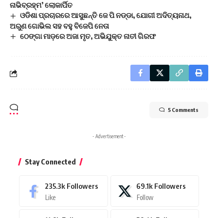
ନାଭିବ୍ରହ୍ମ’ ଲୋକାର୍ପିତ
ଓଡିଶା ପ୍ରଚାରରେ ଆସୁଛନ୍ତି ଜେ ପି ନଡ୍ଡା, ଯୋଗୀ ଅଦିତ୍ୟନାଥ,
ଅରୁଣ ଗୋଭିଲ ସହ ବହୁ ବିଜେପି ନେତା
ଠେଙ୍ଗା ମାଡ଼ରେ ଅଜା ମୃତ, ଅଭିଯୁକ୍ତ ନାତୀ ଗିରଫ
5 Comments
- Advertisement -
Stay Connected
235.3k
Followers
69.1k
Followers
Like
Follow