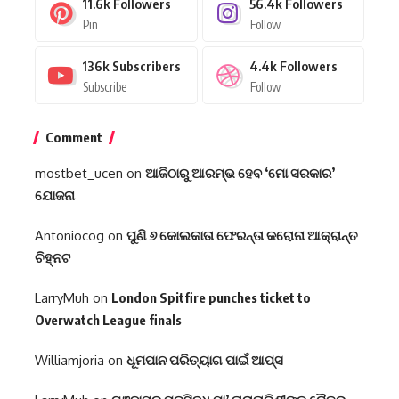
11.6k
Followers
56.4k
Followers
Pin
Follow
136k
Subscribers
4.4k
Followers
Subscribe
Follow
Comment
mostbet_ucen
on
ଆଜିଠାରୁ ଆରମ୍ଭ ହେବ ‘ମୋ ସରକାର’
ଯୋଜନା
Antoniocog
on
ପୁଣି ୬ କୋଲକାତା ଫେରନ୍ତା କରୋନା ଆକ୍ରାନ୍ତ
ଚିହ୍ନଟ
LarryMuh
on
London Spitfire punches ticket to
Overwatch League finals
Williamjoria
on
ଧୂମପାନ ପରିତ୍ୟାଗ ପାଇଁ ଆପ୍‌ସ