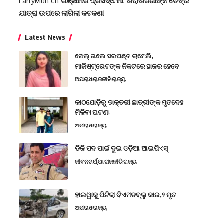
LarryMuh
on
ଗଞ୍ଜାମର ପ୍ରସିଦ୍ଧ ମା’ ତାରାତାରିଣୀଙ୍କ ଚୈତ୍ର
ଯାତ୍ରା ଉପରେ ଲାଗିଲା କଟକଣା
Latest News
ଜେଲ୍ ଗଲେ ସରପଞ୍ଚ ଚାମେଲି,
ମାଜିଷ୍ଟ୍ରେଟଙ୍କ ନିକଟରେ ହାଜର ହେବେ
ଅପରାଧ
ରାଜନୀତି
ରାଜ୍ୟ
କାଠଯୋଡ଼ିରୁ ଡାକ୍ତରୀ ଛାତ୍ରୀଙ୍କ ମୃତଦେହ
ମିଳିବା ଘଟଣା
ଅପରାଧ
ରାଜ୍ୟ
ଡିଜି ପଦ ପାଇଁ ଦୁଇ ଓଡ଼ିଆ ଆଇପିଏସ୍
ଜୀବନଚର୍ଯ୍ୟା
ରାଜନୀତି
ରାଜ୍ୟ
ହାଇୱାକୁ ପିଟିଲା ବିଏମଡବ୍ଲୁ କାର,୨ ମୃତ
ଅପରାଧ
ରାଜ୍ୟ