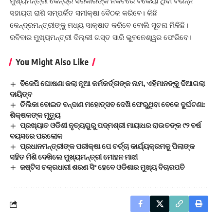
ମୁଖ୍ୟମନ୍ତ୍ରୀ କେନ୍ଦ୍ର ସରକାରଙ୍କ ନିକଟରେ ବକେୟା ଥିବା ବିଭିନ୍ନ
ସହାୟତା ରାଶି ସମ୍ପର୍କିତ ସମୀକ୍ଷା ବୈଠକ କରିବେ। କିଛି
କେନ୍ଦ୍ରମନ୍ତ୍ରୀଙ୍କୁ ମଧ୍ୟ ସାକ୍ଷାତ କରିବେ ବୋଲି ସୂଚନା ମିଳିଛି।
ରବିବାର ମୁଖ୍ୟମନ୍ତ୍ରୀ ଦିଲ୍ଲୀ ଗସ୍ତ ସାରି ଭୁବନେଶ୍ୱର ଫେରିବେ।
You Might Also Like
ବିଜେପି ଘୋଷଣା କଲା ନୂଆ କର୍ମକର୍ତ୍ତାଙ୍କ ନାମ, ଏହିମାନଙ୍କୁ ଦିଆଗଲା
ଦାୟିତ୍ବ
ଚିଲିକା ବୋଇତ ବନ୍ଦାଣ ମହୋତ୍ସବ ଦେଖି ଫେରୁଥିବା ବେଳେ ଦୁର୍ଘଟଣା:
ଶିକ୍ଷକଙ୍କ ମୃତ୍ୟୁ
ପ୍ରଖ୍ୟାତ ଓଡିଶୀ ନୃତ୍ୟଗୁରୁ ପଦ୍ମଶ୍ରୀ ମାୟାଧର ରାଉତଙ୍କ ୯୨ ବର୍ଷ
ବୟସରେ ପରଲୋକ
ପ୍ରଧାନମନ୍ତ୍ରୀଙ୍କ ପରୀକ୍ଷା ପେ ଚର୍ଚ୍ଚା କାର୍ଯ୍ୟକ୍ରମକୁ ପିଲାଙ୍କ
ସହିତ ମିଶି ଦେଖିଲେ ମୁଖ୍ୟମନ୍ତ୍ରୀ ମୋହନ ମାଝୀ
ଜଷ୍ଟିସ ଚକ୍ରଧାରୀ ଶରଣ ସିଂ ହେବେ ଓଡିଶାର ମୁଖ୍ୟ ବିଚାରପତି