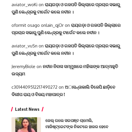
aviator_woKi
on
ରାୟଗଡ଼ା ଓ ଗଜପତି ଜିଲ୍ଲାରେ ପ୍ରଚାର ସଭାରୁ
ପୁଣି କେନ୍ଦ୍ରକୁ ଟାର୍ଗେଟ କଲେ ନବୀନ ।
oformit osago onlain_qjOr
on
ରାୟଗଡ଼ା ଓ ଗଜପତି ଜିଲ୍ଲାରେ
ପ୍ରଚାର ସଭାରୁ ପୁଣି କେନ୍ଦ୍ରକୁ ଟାର୍ଗେଟ କଲେ ନବୀନ ।
aviator_vuSn
on
ରାୟଗଡ଼ା ଓ ଗଜପତି ଜିଲ୍ଲାରେ ପ୍ରଚାର ସଭାରୁ
ପୁଣି କେନ୍ଦ୍ରକୁ ଟାର୍ଗେଟ କଲେ ନବୀନ ।
JeremyBiole
on
ନବୀନ ନିବାସ ସମ୍ମୁଖରେ ମହିଳାଙ୍କ ଆତ୍ମାହୁତି
ଉଦ୍ୟମ
c3014409512217490272
on
ଅାସନ୍ତାକାଲି ବିଜେପି ଛାଡ଼ିବେ
ଦିଲୀପ ରାୟ ଓ ବିଜୟ ମହାପାତ୍ର !
Latest News
ଜେଲ୍ ଗଲେ ସରପଞ୍ଚ ଚାମେଲି,
ମାଜିଷ୍ଟ୍ରେଟଙ୍କ ନିକଟରେ ହାଜର ହେବେ