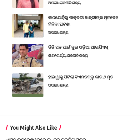
ଅପରାଧ
ରାଜନୀତି
ରାଜ୍ୟ
କାଠଯୋଡ଼ିରୁ ଡାକ୍ତରୀ ଛାତ୍ରୀଙ୍କ ମୃତଦେହ
ମିଳିବା ଘଟଣା
ଅପରାଧ
ରାଜ୍ୟ
ଡିଜି ପଦ ପାଇଁ ଦୁଇ ଓଡ଼ିଆ ଆଇପିଏସ୍
ଜୀବନଚର୍ଯ୍ୟା
ରାଜନୀତି
ରାଜ୍ୟ
ହାଇୱାକୁ ପିଟିଲା ବିଏମଡବ୍ଲୁ କାର,୨ ମୃତ
ଅପରାଧ
ରାଜ୍ୟ
You Might Also Like
ଏମ୍ସ ଭୁବନେଶ୍ୱରରେ ଉନ୍ନତ କୃତ୍ରିମ ମୂତ୍ର