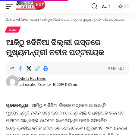
Aa
Font
Resizer
Odisha Hot News
>
ରାଜ୍ୟ
>
ଆଜିଠୁ ୫ଦିନିଆ ଦିଲ୍ଲୀ ଗସ୍ତରେ ମୁଖ୍ୟମନ୍ତ୍ରୀ ନବୀନ ପଟ୍ଟନାୟକ
ରାଜ୍ୟ
ଆଜିଠୁ ୫ଦିନିଆ ଦିଲ୍ଲୀ ଗସ୍ତରେ
ମୁଖ୍ୟମନ୍ତ୍ରୀ ନବୀନ ପଟ୍ଟନାୟକ
0 Min Read
Odisha Hot News
Last updated: December 18, 2019 11:05 am
ଭୁବନେଶ୍ୱର :
ଆଜିଠୁ ୫ ଦିନିଆ ଦିଲ୍ଲୀ ଗସ୍ତରେ ଯାଉଛନ୍ତି
ମୁଖ୍ୟମନ୍ତ୍ରୀ ନବୀନ ପଟ୍ଟନାୟକ। ଆସନ୍ତାକାଲି ରାଷ୍ଟ୍ରପତି ଭବନରେ
ମହାତ୍ମାଗାନ୍ଧୀଙ୍କ ୧୫୦ତମ ଜନ୍ମଜୟନ୍ତୀ ପାଳନ ସମ୍ପର୍କିତ
ଉଚ୍ଚସ୍ତରୀୟ କମିଟି ବୈଠକରେ ଯୋଗଦେବେ। ଶୁକ୍ରବାର ଏବଂ ଶନିବାର