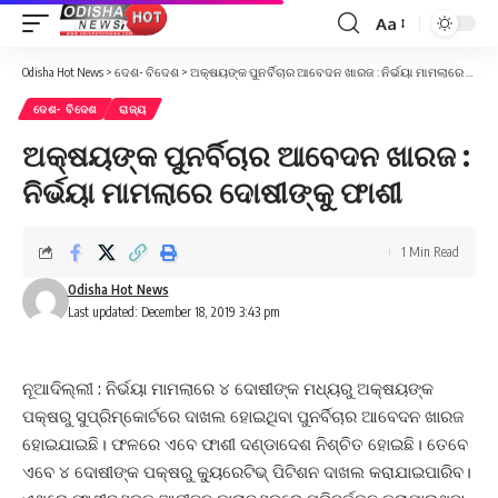
Aa
Font
Resizer
Odisha Hot News
>
ଦେଶ- ବିଦେଶ
>
ଅକ୍ଷୟଙ୍କ ପୁନର୍ବିଚାର ଆବେଦନ ଖାରଜ : ନିର୍ଭୟା ମାମଲାରେ ଦୋଷୀଙ୍କୁ ଫାଶୀ
ଦେଶ- ବିଦେଶ
ରାଜ୍ୟ
ଅକ୍ଷୟଙ୍କ ପୁନର୍ବିଚାର ଆବେଦନ ଖାରଜ :
ନିର୍ଭୟା ମାମଲାରେ ଦୋଷୀଙ୍କୁ ଫାଶୀ
1 Min Read
Odisha Hot News
Last updated: December 18, 2019 3:43 pm
ନୂଆଦିଲ୍ଲୀ : ନିର୍ଭୟା ମାମଲାରେ ୪ ଦୋଷୀଙ୍କ ମଧ୍ୟରୁ ଅକ୍ଷୟଙ୍କ
ପକ୍ଷରୁ ସୁପ୍ରିମ୍‌କୋର୍ଟରେ ଦାଖଲ ହୋଇଥିବା ପୁନର୍ବିଚାର ଆବେଦନ ଖାରଜ
ହୋଇଯାଇଛି। ଫଳରେ ଏବେ ଫାଶୀ ଦଣ୍ଡାଦେଶ ନିଶ୍ଚିତ ହୋଇଛି। ତେବେ
ଏବେ ୪ ଦୋଷୀଙ୍କ ପକ୍ଷରୁ କ୍ୟୁରେଟିଭ୍‌ ପିଟିଶନ ଦାଖଲ କରାଯାଇପାରିବ।