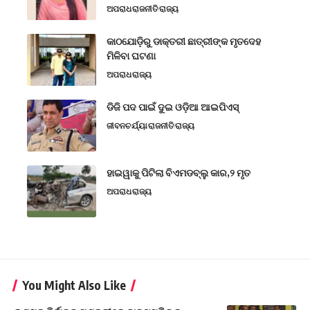
ଅପରାଧ
ରାଜନୀତି
ରାଜ୍ୟ
କାଠଯୋଡ଼ିରୁ ଡାକ୍ତରୀ ଛାତ୍ରୀଙ୍କ ମୃତଦେହ
ମିଳିବା ଘଟଣା
ଅପରାଧ
ରାଜ୍ୟ
ଡିଜି ପଦ ପାଇଁ ଦୁଇ ଓଡ଼ିଆ ଆଇପିଏସ୍
ଜୀବନଚର୍ଯ୍ୟା
ରାଜନୀତି
ରାଜ୍ୟ
ହାଇୱାକୁ ପିଟିଲା ବିଏମଡବ୍ଲୁ କାର,୨ ମୃତ
ଅପରାଧ
ରାଜ୍ୟ
You Might Also Like