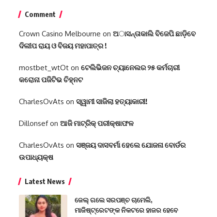
Comment
Crown Casino Melbourne
on
ଅାସନ୍ତାକାଲି ବିଜେପି ଛାଡ଼ିବେ
ଦିଲୀପ ରାୟ ଓ ବିଜୟ ମହାପାତ୍ର !
mostbet_wtOt
on
ଟେଲିଭିଜନ ଚ୍ୟାନେଲର ୨୫ କର୍ମଚାରୀ
କରୋନା ପଜିଟିଭ ଚିହ୍ନଟ
CharlesOvAts
on
ସ୍ୱାମୀ ସାଜିଲା ହତ୍ୟାକାରୀ!
Dillonsef
on
ଆଜି ମାଟ୍ରିକ୍ ପରୀକ୍ଷାଫଳ
CharlesOvAts
on
ସଞ୍ଜୟ ଦାସବର୍ମା ହେଲେ ଯୋଜନା ବୋର୍ଡର
ଉପାଧ୍ୟକ୍ଷ
Latest News
ଜେଲ୍ ଗଲେ ସରପଞ୍ଚ ଚାମେଲି,
ମାଜିଷ୍ଟ୍ରେଟଙ୍କ ନିକଟରେ ହାଜର ହେବେ