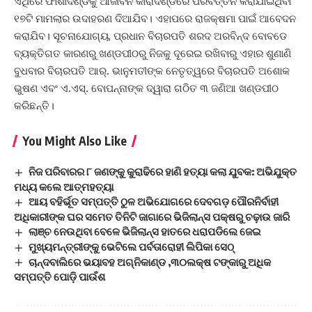
ଏଥିରେ ଫାଶୀଦଣ୍ଡକୁ ଆଜୀବନ କାରାଦଣ୍ଡରେ ପରିବର୍ତ୍ତନ କରାଯାଇଥିବା
୧୭ଟି ମାମଲାର ଉଦାହରଣ ଦିଆଯିବ। ଏହାପରେ ରାଜକ୍ଷମା ପାଇଁ ଆବେଦନ
କରାଯିବ। ସୂଚନାଯୋଗ୍ୟ, ପ୍ରଧାନ ବିଚାରପତି ଶରଦ ଅରବିନ୍ଦ ବୋବଡେ
ବ୍ୟକ୍ତିଗତ କାରଣରୁ ଖଣ୍ଡପୀଠରୁ ନିଜକୁ ଦୂରେଇ ରଖିବାରୁ ଏହାର ଶୁଣାଣି
ବୁଧବାର ବିଚାରପତି ଆର୍‌. ଭାନୁମତୀଙ୍କ ନେତୃତ୍ୱରେ ବିଚାରପତି ଅଶୋକ
ଭୁଷଣ ଏବଂ ଏ.ଏସ୍‌. ବୋପନ୍ନାଙ୍କ ଦ୍ୱାରା ଗଠିତ ୩ ଜଣିଆ ଖଣ୍ଡପୀଠ
କରିଛନ୍ତି।
You Might Also Like
ନିଜ ପରିବାରର ୮ ଜଣଙ୍କୁ କୁରାଢିରେ ହାଣି ହତ୍ୟା କଲା ଯୁବକ: ଅଭିଯୁକ୍ତ
ମଧ୍ୟ କଲେ ଆତ୍ମହତ୍ୟା
ଆୟ ବହିର୍ଭୂତ ସମ୍ପତ୍ତି ଠୁଳ ଅଭିଯୋଗରେ ଦେବଗଡ଼ ପୌରନିର୍ବାହୀ
ଅଧିକାରୀଙ୍କ ଘର ସମେତ ତିନିଟି ଜାଗାରେ ଭିଜିଲାନ୍ସ ପକ୍ଷରୁ ଚଢ଼ାଉ ଜାରି
ଲାଞ୍ଚ ନେଉଥିବା ବେଳେ ଭିଜିଲାନ୍ସ ହାତରେ ଧରାପଡିଲେ ଜେଇ
ମୁଖ୍ୟମନ୍ତ୍ରୀଙ୍କୁ ଭେଟିଲେ ପର୍ବତାରୋହୀ ଲିପିକା ସେଠ୍
ଚାନ୍ଦବାଲିରେ ଭୟାବହ ଅଗ୍ନିକାଣ୍ଡ ,୩୦ଲକ୍ଷ ଟଙ୍କାରୁ ଅଧିକ
ସମ୍ପତ୍ତି ପୋଡ଼ି ପାଉଁଶ