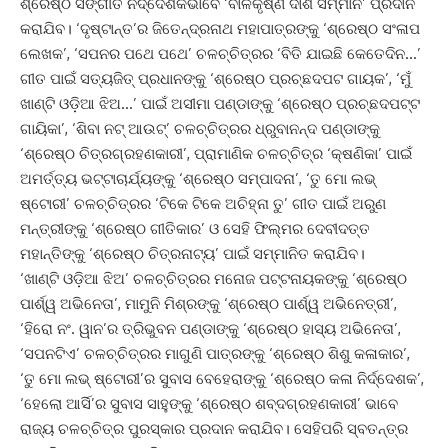
ଶ୍ରେଷ୍ଠ ସଙ୍ଗୀତ ନିର୍ଦ୍ଦେଶକଭାବେ ‘ବାଳକୃଷ୍ଣ ଦାଶ ସମ୍ମାନ’ ପ୍ରଦାନ
କରାଯିବ। ‘ଦୃଷ୍ଟାନ୍ତ’ର ଜିତେନ୍ଦ୍ରନାଥ ମହାପାତ୍ରଙ୍କୁ ‘ଶ୍ରେଷ୍ଠ ସଂଳାପ
ଲେଖକ’, ‘ସପନର ପଥେ ପଥେ’ ଚଳଚ୍ଚିତ୍ରର ‘ବିତି ଯାଇଛି କେତେଦିନ…’
ଗୀତ ପାଇଁ ସତ୍ୟଜିତ୍‌ ପ୍ରଧାନଙ୍କୁ ‘ଶ୍ରେଷ୍ଠ ପ୍ରଚ୍ଛଦପଟ ଗାୟକ’, ‘ମୁଁ
ଖାଣ୍ଟି ଓଡ଼ିଆ ଝିଅ…’ ପାଇଁ ଅସୀମା ପଣ୍ଡାଙ୍କୁ ‘ଶ୍ରେଷ୍ଠ ପ୍ରଚ୍ଛଦପଟ୍ଟ
ଗାୟିକା’, ‘ଶିବା ନଟ୍‌ ଆଉଟ୍‌’ ଚଳଚ୍ଚିତ୍ରର ଧ୍ରୁବାନନ୍ଦ ପଣ୍ଡାଙ୍କୁ
‘ଶ୍ରେଷ୍ଠ ଚିତ୍ରଗ୍ରହଣକାରୀ’, ପ୍ରାମାଣିକ ଚଳଚ୍ଚିତ୍ର ‘କ୍ଷଣିକା’ ପାଇଁ
ଅମର୍ତ୍ତ୍ୟ ଭଟ୍ଟାଚାର୍ଯ୍ୟଙ୍କୁ ‘ଶ୍ରେଷ୍ଠ ସମ୍ପାଦନା’, ‘ତୁ ମୋ ଲଭ୍‌
ଷ୍ଟୋରୀ’ ଚଳଚ୍ଚିତ୍ରର ‘ଟିକେ ଟିକେ ଅଚିହ୍ନା ତୁ’ ଗୀତ ପାଇଁ ଅରୁଣ
ମନ୍ତ୍ରୀଙ୍କୁ ‘ଶ୍ରେଷ୍ଠ ଗୀତିକାର’ ଓ ସେହି ଫିଲ୍ମର ଦେବୀଦତ୍ତ
ମହାନ୍ତିଙ୍କୁ ‘ଶ୍ରେଷ୍ଠ ଚିତ୍ରନାଟ୍ୟ’ ପାଇଁ ସମ୍ମାନିତ କରାଯିବ।
‘ଖାଣ୍ଟି ଓଡ଼ିଆ ଝିଅ’ ଚଳଚ୍ଚିତ୍ରର ମନୋଜ ପଟ୍ଟନାୟକଙ୍କୁ ‘ଶ୍ରେଷ୍ଠ
ପାର୍ଶ୍ୱ ଅଭିନେତା’, ମାମୁନି ମିଶ୍ରଙ୍କୁ ‘ଶ୍ରେଷ୍ଠ ପାର୍ଶ୍ୱ ଅଭିନେତ୍ରୀ’,
‘ହିରୋ ନଂ. ୱାନ’ର ତ୍ରିଭୁବନ ପଣ୍ଡାଙ୍କୁ ‘ଶ୍ରେଷ୍ଠ ହାସ୍ୟ ଅଭିନେତା’,
‘ସପନଟିଏ’ ଚଳଚ୍ଚିତ୍ରର ମାଗୁଣି ପାତ୍ରଙ୍କୁ ‘ଶ୍ରେଷ୍ଠ ଶିଶୁ କଳାକାର’,
‘ତୁ ମୋ ଲଭ୍‌ ଷ୍ଟୋରୀ’ର ସୁବାସ ବେହେରାଙ୍କୁ ‘ଶ୍ରେଷ୍ଠ କଳା ନିର୍ଦ୍ଦେଶକ’,
‘ହେଲୋ ଆର୍ସି’ର ସୁବାସ ସାହୁଙ୍କୁ ‘ଶ୍ରେଷ୍ଠ ଶବ୍ଦଗ୍ରହଣକାରୀ’ ଭାବେ
ରାଜ୍ୟ ଚଳଚ୍ଚିତ୍ର ପୁରସ୍କାର ପ୍ରଦାନ କରାଯିବ। ସେହିପରି ସ୍ବତନ୍ତ୍ର