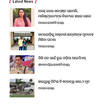
Latest News
ଜେଲ୍ ଗଲେ ସରପଞ୍ଚ ଚାମେଲି,
ମାଜିଷ୍ଟ୍ରେଟଙ୍କ ନିକଟରେ ହାଜର ହେବେ
ଅପରାଧ
ରାଜନୀତି
ରାଜ୍ୟ
କାଠଯୋଡ଼ିରୁ ଡାକ୍ତରୀ ଛାତ୍ରୀଙ୍କ ମୃତଦେହ
ମିଳିବା ଘଟଣା
ଅପରାଧ
ରାଜ୍ୟ
ଡିଜି ପଦ ପାଇଁ ଦୁଇ ଓଡ଼ିଆ ଆଇପିଏସ୍
ଜୀବନଚର୍ଯ୍ୟା
ରାଜନୀତି
ରାଜ୍ୟ
ହାଇୱାକୁ ପିଟିଲା ବିଏମଡବ୍ଲୁ କାର,୨ ମୃତ
ଅପରାଧ
ରାଜ୍ୟ