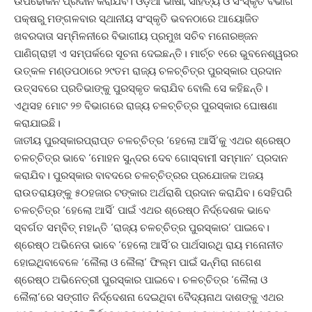
ଉପଢୌକନ ପ୍ରଦାନ କରାଯିବ। ଓଡ଼ିଆ ଭାଷା, ସାହିତ୍ୟ ଓ ସଂସ୍କୃତି ବିଭାଗ
ପକ୍ଷରୁ ମଙ୍ଗଳବାର ସ୍ଥାନୀୟ ସଂସ୍କୃତି ଭବନଠାରେ ଆୟୋଜିତ
ଖବରଦାତା ସମ୍ମିଳନୀରେ ବିଭାଗୀୟ ପ୍ରମୁଖ ସଚିବ ମନୋରଞ୍ଜନ
ପାଣିଗ୍ରାହୀ ଏ ସମ୍ପର୍କରେ ସୂଚନା ଦେଇଛନ୍ତି। ମାର୍ଚ୍ଚ ୧ରେ ଭୁବନେଶ୍ୱରର
ଉତ୍କଳ ମଣ୍ଡପଠାରେ ୨୯ତମ ରାଜ୍ୟ ଚଳଚ୍ଚିତ୍ର ପୁରସ୍କାର ପ୍ରଦାନ
ଉତ୍ସବରେ ପ୍ରତିଭାଙ୍କୁ ପୁରସ୍କୃତ କରାଯିବ ବୋଲି ସେ କହିଛନ୍ତି।
ଏଥିସହ ମୋଟ ୨୭ ବିଭାଗରେ ରାଜ୍ୟ ଚଳଚ୍ଚିତ୍ର ପୁରସ୍କାର ଘୋଷଣା
କରାଯାଇଛି।
ଜାତୀୟ ପୁରସ୍କାରପ୍ରାପ୍ତ ଚଳଚ୍ଚିତ୍ର ‘ହେଲୋ ଆର୍ସି’କୁ ଏଥର ଶ୍ରେଷ୍ଠ
ଚଳଚ୍ଚିତ୍ର ଭାବେ ‘ମୋହନ ସୁନ୍ଦର ଦେବ ଗୋସ୍ବାମୀ ସମ୍ମାନ’ ପ୍ରଦାନ
କରାଯିବ। ପୁରସ୍କାର ବାବଦରେ ଚଳଚ୍ଚିତ୍ରର ପ୍ରଯୋଜକ ଅଜୟ
ରାଉତରାୟଙ୍କୁ ୫୦ହଜାର ଟଙ୍କାର ଅର୍ଥରାଶି ପ୍ରଦାନ କରାଯିବ। ସେହିପରି
ଚଳଚ୍ଚିତ୍ର ‘ହେଲୋ ଆର୍ସି’ ପାଇଁ ଏଥର ଶ୍ରେଷ୍ଠ ନିର୍ଦ୍ଦେଶକ ଭାବେ
ସ୍ବର୍ଗତ ସମ୍ବିତ୍‌ ମହାନ୍ତି ‘ରାଜ୍ୟ ଚଳଚ୍ଚିତ୍ର ପୁରସ୍କାର’ ପାଇବେ।
ଶ୍ରେଷ୍ଠ ଅଭିନେତା ଭାବେ ‘ହେଲୋ ଆର୍ସି’ର ପାର୍ଥସାରଥି ରାୟ ମନୋନୀତ
ହୋଇଥିବାବେଳେ ‘ଲୈଲା ଓ ଲୈଲା’ ଫିଲ୍ମ ପାଇଁ ସନ୍‌ମିରା ନାଗେଶ
ଶ୍ରେଷ୍ଠ ଅଭିନେତ୍ରୀ ପୁରସ୍କାର ପାଇବେ। ଚଳଚ୍ଚିତ୍ର ‘ଲୈଲା ଓ
ଲୈଲା’ରେ ସଙ୍ଗୀତ ନିର୍ଦ୍ଦେଶନା ଦେଇଥିବା ବୈଦ୍ୟନାଥ ଦାଶଙ୍କୁ ଏଥର