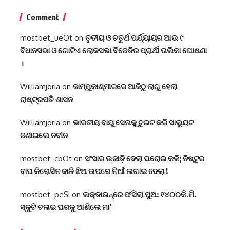
Comment
mostbet_ueOt
on
ତୃତୀୟ ଓ ଚତୁର୍ଥ ପର୍ଯ୍ୟାୟର ଆଉ ୯
ବିଧାନସଭା ଓ ଗୋଟିଏ ଲୋକସଭା ବିଜେଡିର ପ୍ରାର୍ଥୀ ତାଲିକା ଘୋଷଣା
।
Williamjoria
on
ଜାମ୍ମୁକାଶ୍ମୀରରେ ଆଜିଠୁ ଲାଗୁ ହେଲା
ରାଷ୍ଟ୍ରପତି ଶାସନ
Williamjoria
on
ଭାରତୀୟ ବାୟୁ ସେନାକୁ ଟୁଇଟ କରି ସାଲ୍ୟୁଟ
ଜଣାଇଲେ ନବୀନ
mostbet_cbOt
on
ସଂସାର ଉଜାଡ଼ି ଦେଲା ଘରୋଇ କଳି; ନିଷ୍ଟୁର
ବାପ କିରୋସିନ ଢାଳି ଝିଅ ଉପରେ ନିଆଁ ଲଗାଇ ଦେଲା !
mostbet_peSi
on
ଲକ୍‌ଡାଉନ୍‌ରେ ଫସିଲା ପୁଅ: ୧୪୦୦କି.ମି.
ସ୍କୁଟି ଚଳାଇ ଘରକୁ ଆଣିଲେ ମା’