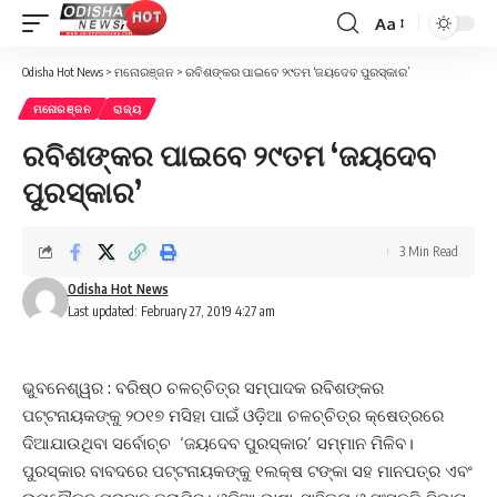
Aa
Font
Resizer
Odisha Hot News
>
ମନୋରଞ୍ଜନ
>
ରବିଶଙ୍କର ପାଇବେ ୨୯ତମ ‘ଜୟଦେବ ପୁରସ୍କାର’
ମନୋରଞ୍ଜନ
ରାଜ୍ୟ
ରବିଶଙ୍କର ପାଇବେ ୨୯ତମ ‘ଜୟଦେବ
ପୁରସ୍କାର’
3 Min Read
Odisha Hot News
Last updated: February 27, 2019 4:27 am
ଭୁବନେଶ୍ୱର : ବରିଷ୍ଠ ଚଳଚ୍ଚିତ୍ର ସମ୍ପାଦକ ରବିଶଙ୍କର
ପଟ୍ଟନାୟକଙ୍କୁ ୨୦୧୭ ମସିହା ପାଇଁ ଓଡ଼ିଆ ଚଳଚ୍ଚିତ୍ର କ୍ଷେତ୍ରରେ
ଦିଆଯାଉଥିବା ସର୍ବୋଚ୍ଚ ‘ଜୟଦେବ ପୁରସ୍କାର’ ସମ୍ମାନ ମିଳିବ।
ପୁରସ୍କାର ବାବଦରେ ପଟ୍ଟନାୟକଙ୍କୁ ୧ଲକ୍ଷ ଟଙ୍କା ସହ ମାନପତ୍ର ଏବଂ