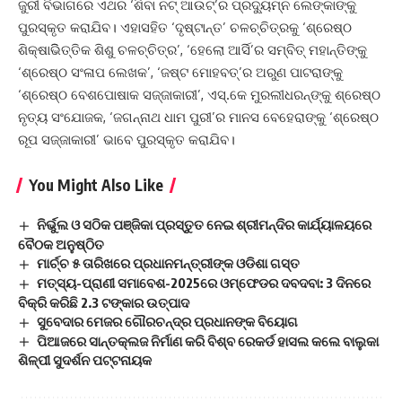
ଜୁରୀ ବିଭାଗରେ ଏଥର ‘ଶିବା ନଟ୍‌ ଆଉଟ୍‌’ର ପ୍ରଦ୍ୟୁମ୍ନ ଲେଙ୍କାଙ୍କୁ
ପୁରସ୍କୃତ କରାଯିବ। ଏହାସହିତ ‘ଦୃଷ୍ଟାନ୍ତ’ ଚଳଚ୍ଚିତ୍ରକୁ ‘ଶ୍ରେଷ୍ଠ
ଶିକ୍ଷାଭିିତ୍ତିକ ଶିଶୁ ଚଳଚ୍ଚିତ୍ର’, ‘ହେଲୋ ଆର୍ସି’ର ସମ୍ବିତ୍‌ ମହାନ୍ତିଙ୍କୁ
‘ଶ୍ରେଷ୍ଠ ସଂଳାପ ଲେଖକ’, ‘ଜଷ୍ଟ ମୋହବତ୍‌’ର ଅରୁଣ ପାଟରାଙ୍କୁ
‘ଶ୍ରେଷ୍ଠ ବେଶପୋଷାକ ସଜ୍ଜାକାରୀ’, ଏସ୍‌.କେ ମୁରଲୀଧରନ୍‌ଙ୍କୁ ଶ୍ରେଷ୍ଠ
ନୃତ୍ୟ ସଂଯୋଜକ, ‘ଜଗନ୍ନାଥ ଧାମ ପୁରୀ’ର ମାନସ ବେହେରାଙ୍କୁ ‘ଶ୍ରେଷ୍ଠ
ରୂପ ସଜ୍ଜାକାରୀ’ ଭାବେ ପୁରସ୍କୃତ କରାଯିବ।
You Might Also Like
ନିର୍ଭୁଲ ଓ ସଠିକ ପଞ୍ଜିକା ପ୍ରସ୍ତୁତ ନେଇ ଶ୍ରୀମନ୍ଦିର କାର୍ଯ୍ୟାଳୟରେ
ବୈଠକ ଅନୁଷ୍ଠିତ
ମାର୍ଚ୍ଚ ୫ ତାରିଖରେ ପ୍ରଧାନମନ୍ତ୍ରୀଙ୍କ ଓଡିଶା ଗସ୍ତ
ମତ୍ସ୍ୟ-ପ୍ରାଣୀ ସମାବେଶ-2025ରେ ଓମ୍ଫେଡର ଦବଦବା: 3 ଦିନରେ
ବିକ୍ରି କରିଛି 2.3 ଟଙ୍କାର ଉତ୍ପାଦ
ସୁବେଦାର ମେଜର ଗୌରଚନ୍ଦ୍ର ପ୍ରଧାନଙ୍କ ବିୟୋଗ
ପିଆଜରେ ସାନ୍ତକ୍ଲଜ ନିର୍ମାଣ କରି ବିଶ୍ବ ରେକର୍ଡ ହାସଲ କଲେ ବାଲୁକା
ଶିଳ୍ପୀ ସୁଦର୍ଶନ ପଟ୍ଟନାୟକ