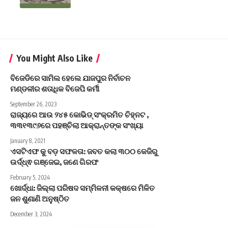
You Might Also Like
ବିଜେଡିରେ ସାମିଲ ହେଲେ ଯାଜପୁର ନିର୍ବାଚନ
ମଣ୍ଡଳୀର ଶତାଧିକ ବିଜେପି କର୍ମୀ
September 26, 2023
ରାଜ୍ୟରେ ଆଉ ୨୪୫ କୋଭିଡ୍ ସଂକ୍ରମିତ ଚିହ୍ନଟ ,
୩୩୧୩୯୬ରେ ପହଞ୍ଚିଲା ଆକ୍ରାନ୍ତଙ୍କ ସଂଖ୍ୟା
January 8, 2021
ଏସଟିଏଫ କୁ ବଡ଼ ସଫଳତା: ଜବତ କଲା ୩୦୦ କେଜିରୁ
ଉର୍ଦ୍ଧ୍ଵ ଗଞ୍ଜେଇ, ଜଣେ ଗିରଫ
February 5, 2024
ଖୋର୍ଦ୍ଧା: ଜିଲ୍ଲା ପରିଷଦ ସମ୍ମିଳନୀ କକ୍ଷରେ ମିଳିତ
ଜନ ଶୁଣାଣି ଅନୁଷ୍ଠିତ
December 3, 2024