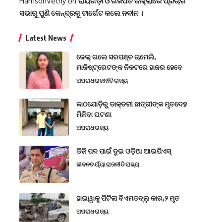
HarrisonVethy
on
ରାୟଗଡ଼ା ଓ ଗଜପତି ଜିଲ୍ଲାରେ ପ୍ରଚାର
ସଭାରୁ ପୁଣି କେନ୍ଦ୍ରକୁ ଟାର୍ଗେଟ କଲେ ନବୀନ ।
Latest News
ଜେଲ୍ ଗଲେ ସରପଞ୍ଚ ଚାମେଲି,
ମାଜିଷ୍ଟ୍ରେଟଙ୍କ ନିକଟରେ ହାଜର ହେବେ
ଅପରାଧ
ରାଜନୀତି
ରାଜ୍ୟ
କାଠଯୋଡ଼ିରୁ ଡାକ୍ତରୀ ଛାତ୍ରୀଙ୍କ ମୃତଦେହ
ମିଳିବା ଘଟଣା
ଅପରାଧ
ରାଜ୍ୟ
ଡିଜି ପଦ ପାଇଁ ଦୁଇ ଓଡ଼ିଆ ଆଇପିଏସ୍
ଜୀବନଚର୍ଯ୍ୟା
ରାଜନୀତି
ରାଜ୍ୟ
ହାଇୱାକୁ ପିଟିଲା ବିଏମଡବ୍ଲୁ କାର,୨ ମୃତ
ଅପରାଧ
ରାଜ୍ୟ