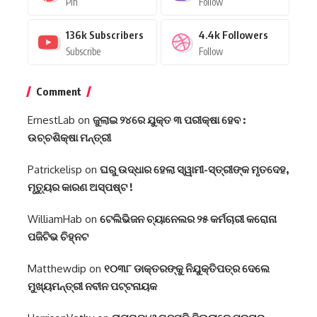
Pin
Follow
136k
Subscribers
4.4k
Followers
Subscribe
Follow
Comment
ErnestLab
on
ଜୁଲାଇ ୨୪ରେ ଯୁକ୍ତ ୩ ପରୀକ୍ଷା ହେବ :
ଉଚ୍ଚଶିକ୍ଷା ମନ୍ତ୍ରୀ
Patrickelisp
on
ଘରୁ ଉଦ୍ଧାର ହେଲା ସ୍ୱାମୀ-ସ୍ତ୍ରୀଙ୍କ ମୃତଦେହ,
ମୃତ୍ୟୁର କାରଣ ଅସ୍ପଷ୍ଟ !
WilliamHab
on
ଟେଲିଭିଜନ ଚ୍ୟାନେଲର ୨୫ କର୍ମଚାରୀ କରୋନା
ପଜିଟିଭ ଚିହ୍ନଟ
Matthewdip
on
୧୦୩୮ ଡାକ୍ତରଙ୍କୁ ନିଯୁକ୍ତିପତ୍ର ଦେଲେ
ମୁଖ୍ୟମନ୍ତ୍ରୀ ନବୀନ ପଟ୍ଟନାୟକ