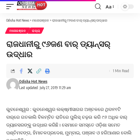
Aa
Font
Resizer
Odisha Hot News
>
ମନୋରଞ୍ଜନ
>
ରାଜଧାନୀରୁ ୯୬ଜଣ ବାର୍ ଡ୍ୟାନ୍‌ସର୍‌ ଉଦ୍ଧାର
ମନୋରଞ୍ଜନ
ରାଜ୍ୟ
ରାଜଧାନୀରୁ ୯୬ଜଣ ବାର୍ ଡ୍ୟାନ୍‌ସର୍‌
ଉଦ୍ଧାର
1 Min Read
Odisha Hot News
Last updated: July 27, 2019 11:29 am
ଭୁବନେଶ୍ୱର : ଭୁବନେଶ୍ୱର ଲକ୍ଷ୍ମୀସାଗର ଅଞ୍ଚଳରେ ଥିବା୧୧ଟି
ବାର୍‌ରେ ଗତକାଲି ବିଳମ୍ବିତ ରାତିରେ ପୁଲିସ୍‌ ଚଢ଼ଉ କରି ୯୬ ଅଧିକ ବାର୍
ଡ୍ୟାନସରଙ୍କୁ ଉଦ୍ଧାର କରିଛି। ସେମାନେ ସମସ୍ତେ ଓଡ଼ିଶା ସମେତ
ପଶ୍ଚିମବଙ୍ଗ, ହିମାଚଳପ୍ରଦେଶ, ମୁମ୍ବାଇ, ପଞ୍ଜାବ ଓ ହରିଆଣାର ବୋଲି