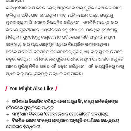
ଜଣାପଡ଼ିଛି।
ଲକ୍ଷ୍ମୀସାଗର ଓ କଟକ ରୋଡ୍‌ ଅଞ୍ଚଳରେ ବାର୍ ଗୁଡ଼ିକ ବେଆଇନ ଭାବେ
ଚାଲିଥିବା ଅଭିଯୋଗ ହୋଇଥିଲା। ବାର୍ ମାଲିକମାନେ ଅନ୍ୟ ରାଜ୍ୟରୁ
ଯୁବତୀଙ୍କୁ ଆଣି ଏଠାରେ ନିୟୋଜିତ କରିଥିଲେ। ଏପରିକି ଡ୍ୟାନ୍ସ ବାର୍
ଭିତରେ ଯୁବତୀମାନେ ଅଶ୍ଳୀଳତାର ସବୁ ସୀମା ଟପି ଯାଇଥିବା ଦେଖିବାକୁ
ମିଳିଥିଲା। ଯୁବତୀଙ୍କୁ ବାର୍‌ରେ ମଦ ପରିବେଷଣ ଲାଗି ଅନୁମତି ନ ଥିବା
ସତ୍ତ୍ୱେ, ବାର୍ ଡ୍ୟାନ୍‌ସର୍‌ଙ୍କୁ ଏଥିରେ ନିୟୋଜିତ କରାଯାଉଥିଲା।
ତେବେ ଗତକାଲି ବିଳମ୍ବିତ କମିଶନରେଟ୍‌ ପୁଲିସ୍‌ ଏହି ବାର୍‌ ଗୁଡ଼ିକ ଉପରେ
ଚଢ଼ଉ କରିଥିଲା। କମିଶନରେଟ୍ ପୁଲିସ ଅଧୀନରେ ଥିବା ରାଜଧାନୀର ୪ରୁ ୫ଟି
ଥାନାର ପୁଲିସ୍‌ ମିଳିତ ଭାବେ ଏହି ଚଢ଼ଉ କରିଥିଲେ। ଏହି ବାର୍‌ଗୁଡ଼ିକରୁ ୯୬ରୁ
ଅଧିକ ବାର୍‌ ଡ୍ୟାନ୍‌ସର୍‌ଙ୍କୁ ଉଦ୍ଧାର କରାଯାଇଛି।
You Might Also Like
ଓଡିଶାରେ ବିଜେପିର ବରିଷ୍ଠ ନେତା ଅରୁଣ ସିଂ, ରାଜ୍ୟ କର୍ମକର୍ତ୍ତାଙ୍କ
ବୈଠକରେ ଫୁଙ୍କିଲେ ମନ୍ତ୍ର
ସମ୍ବିଧାନ ଦିବସରେ ‘ମୋ ସମ୍ବିଧାନ ମୋ ଗୌରବ’ ପଦଯାତ୍ରା
ବିକଶିତ ଭାରତ ସଂକଳ୍ପ ଯାତ୍ରାରେ ଅନୁଭୂତି ବଖାଣିଲେ କେନ୍ଦ୍ରୀୟ
ଯୋଜନାର ହିତାଧିକାରୀ