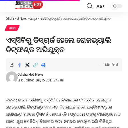
Aa
Font
Resizer
Odisha Hot News
>
ରାଜ୍ୟ
>
ଏସ୍‌ସିବିରୁ ଡିସ୍‌ଚାର୍ଜ ହେଲେ ରୋଜଭ୍ୟାଲି ଚିଟ୍‌ଫଣ୍ଡ ଅଭିଯୁକ୍ତ
ରାଜ୍ୟ
ଏସ୍‌ସିବିରୁ ଡିସ୍‌ଚାର୍ଜ ହେଲେ ରୋଜଭ୍ୟାଲି
ଚିଟ୍‌ଫଣ୍ଡ ଅଭିଯୁକ୍ତ
1 Min Read
Odisha Hot News
Last updated: July 15, 2019 5:45 am
କଟକ : ଗତ ୬ ତାରିଖରୁ ଏସ୍‌ସିବି ମେଡିକାଲରେ ଚିକିତ୍ସିତ ହେଉଥିବା
ରୋଜ୍‌ଭ୍ୟାଲି ଚିଟ୍‌ଫଣ୍ଡ ମାମଲାର ବିଚାରଧୀନ ବନ୍ଦୀ ପଶ୍ଚିମବଙ୍ଗର
ଶ୍ରୀକାନ୍ତ ମହ‌ତୋ ଡ଼ିସଚାର୍ଜ ହୋଇଛନ୍ତି। ପ୍ରଥମେ ତାଙ୍କୁ ବାରଣ୍ଡାରେ ଓ
ପରେ ‘ନ୍ୟୁ ମେଡିସିନ୍‌’ ବିଭାଗର ୧୦୧ ନମ୍ବର ବେଡ୍‌ରେ ରଖି ଚିକିତ୍ସା