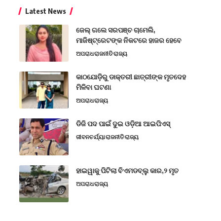
Latest News
ଜେଲ୍ ଗଲେ ସରପଞ୍ଚ ଚାମେଲି,
ମାଜିଷ୍ଟ୍ରେଟଙ୍କ ନିକଟରେ ହାଜର ହେବେ
ଅପରାଧ
ରାଜନୀତି
ରାଜ୍ୟ
କାଠଯୋଡ଼ିରୁ ଡାକ୍ତରୀ ଛାତ୍ରୀଙ୍କ ମୃତଦେହ
ମିଳିବା ଘଟଣା
ଅପରାଧ
ରାଜ୍ୟ
ଡିଜି ପଦ ପାଇଁ ଦୁଇ ଓଡ଼ିଆ ଆଇପିଏସ୍
ଜୀବନଚର୍ଯ୍ୟା
ରାଜନୀତି
ରାଜ୍ୟ
ହାଇୱାକୁ ପିଟିଲା ବିଏମଡବ୍ଲୁ କାର,୨ ମୃତ
ଅପରାଧ
ରାଜ୍ୟ