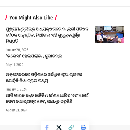
You Might Also Like
ମୁଖ୍ୟମନ୍ତ୍ରୀଙ୍କ ଅଧ୍ୟକ୍ଷତାରେ ମନ୍ତ୍ରୀ ପରିଷଦ
ବୈଠକ ଅନୁଷ୍ଠିତ, ନିଆଗଲା ଏହି ଗୁରୁତ୍ବପୂର୍ଣ୍ଣ
ନିଷ୍ପତି
January 20, 2025
‘ଭରୋସା’ ହେଲପଲାଇନ୍‌ ଶୁଭାରମ୍ଭ
May 11, 2020
ଅକ୍ଟୋବରରେ ଓଡ଼ିଶାରେ ସର୍ବାଧିକ ନୂଆ ଗ୍ରାହକ
ଯୋଡ଼ିଛି ଜିଓ: ଟ୍ରାଇ ତଥ୍ୟ
January 6, 2024
ଆଜି ଭାରତ ବନ୍ଦ କାହିଁକି?: କ’ଣ ଖୋଲିବ ଏବଂ କେଉଁ
ସେବା ବାଧାପ୍ରାପ୍ତ ହେବ, ଜାଣନ୍ତୁ ସବୁକିଛି
August 21, 2024