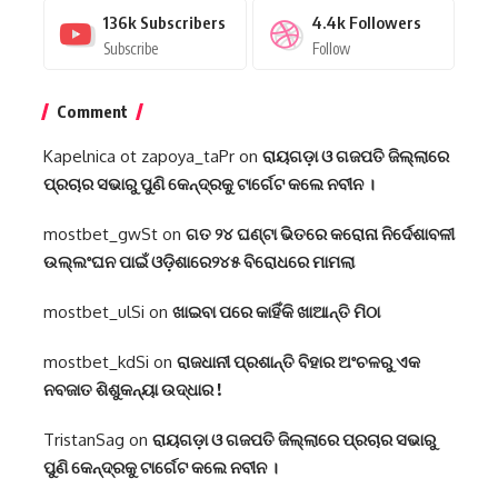
136k
Subscribers
4.4k
Followers
Subscribe
Follow
Comment
Kapelnica ot zapoya_taPr
on
ରାୟଗଡ଼ା ଓ ଗଜପତି ଜିଲ୍ଲାରେ
ପ୍ରଚାର ସଭାରୁ ପୁଣି କେନ୍ଦ୍ରକୁ ଟାର୍ଗେଟ କଲେ ନବୀନ ।
mostbet_gwSt
on
ଗତ ୨୪ ଘଣ୍ଟା ଭିତରେ କରୋନା ନିର୍ଦେଶାବଳୀ
ଉଲ୍ଲଂଘନ ପାଇଁ ଓଡ଼ିଶାରେ୨୪୫ ବିରୋଧରେ ମାମଲା
mostbet_ulSi
on
ଖାଇବା ପରେ କାହିଁକି ଖାଆନ୍ତି ମିଠା
mostbet_kdSi
on
ରାଜଧାନୀ ପ୍ରଶାନ୍ତି ବିହାର ଅଂଚଳରୁ ଏକ
ନବଜାତ ଶିଶୁକନ୍ୟା ଉଦ୍ଧାର !
TristanSag
on
ରାୟଗଡ଼ା ଓ ଗଜପତି ଜିଲ୍ଲାରେ ପ୍ରଚାର ସଭାରୁ
ପୁଣି କେନ୍ଦ୍ରକୁ ଟାର୍ଗେଟ କଲେ ନବୀନ ।