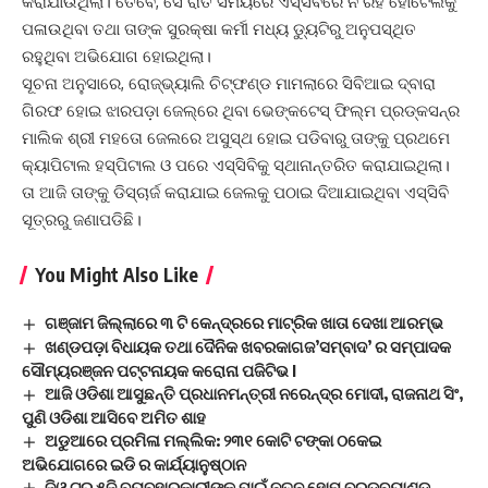
କରାଯାଉଥିଲା। ତେବେ, ସେ ରାତି ସମୟରେ ଏସ୍‌ସିବିରେ ନ ରହି ହୋଟେଲକୁ
ପଳାଉଥିବା ତଥା ତାଙ୍କ ସୁରକ୍ଷା କର୍ମୀ ମଧ୍ୟ ଡ୍ୟୁଟିରୁ ଅନୁପସ୍ଥିତ
ରହୁଥିବା ଅଭିଯୋଗ ହୋଇଥିଲା।
ସୂଚନା ଅନୁସାରେ, ରୋଜ୍‌ଭ୍ୟାଲି ଚିଟ୍‌ଫଣ୍ଡ ମାମଲାରେ ସିବିଆଇ ଦ୍ବାରା
ଗିରଫ ହୋଇ ଝାରପଡ଼ା ଜେଲ୍‌ରେ ଥିବା ଭେଙ୍କଟେସ୍‌ ଫିଲ୍ମ ପ୍ରଡ୍‌କସନ୍‌ର
ମାଲିକ ଶ୍ରୀ ମହତୋ ଜେଲରେ ଅସୁସ୍ଥ ହୋଇ ପଡିବାରୁ ତାଙ୍କୁ ପ୍ରଥମେ
କ୍ୟାପିଟାଲ ହସ୍ପିଟାଲ ଓ ପରେ ଏସ୍‌ସିବିକୁ ସ୍ଥାନାନ୍ତରିତ କରାଯାଇଥିଲା।
ତା ଆଜି ତାଙ୍କୁ ଡିସ୍‌ଚାର୍ଜ କରାଯାଇ ଜେଲକୁ ପଠାଇ ଦିଆଯାଇଥିବା ଏସ୍‌ସିବି
ସୂତ୍ରରୁ ଜଣାପଡିଛି।
You Might Also Like
ଗଞ୍ଜାମ ଜିଲ୍ଲାରେ ୩ ଟି କେନ୍ଦ୍ରରେ ମାଟ୍ରିକ ଖାତା ଦେଖା ଆରମ୍ଭ
ଖଣ୍ଡପଡ଼ା ବିଧାୟକ ତଥା ଦୈନିକ ଖବରକାଗଜ’ସମ୍ବାଦ’ ର ସମ୍ପାଦକ
ସୌମ୍ୟରଞ୍ଜନ ପଟ୍ଟନାୟକ କରୋନା ପଜିଟିଭ I
ଆଜି ଓଡିଶା ଆସୁଛନ୍ତି ପ୍ରଧାନମନ୍ତ୍ରୀ ନରେନ୍ଦ୍ର ମୋଦୀ, ରାଜନାଥ ସିଂ,
ପୁଣି ଓଡିଶା ଆସିବେ ଅମିତ ଶାହ
ଅଡୁଆରେ ପ୍ରମିଳା ମଲ୍ଲିକ: ୨୩୧ କୋଟି ଟଙ୍କା ଠକେଇ
ଅଭିଯୋଗରେ ଇଡି ର କାର୍ଯ୍ୟାନୁଷ୍ଠାନ
ଜିଓ ଟ୍ରୁ ୫ଜି ବ୍ୟବହାରକାରୀଙ୍କ ପାଇଁ ନୂତନ ହୋମ ବ୍ରଡବ୍ୟାଣ୍ଡ