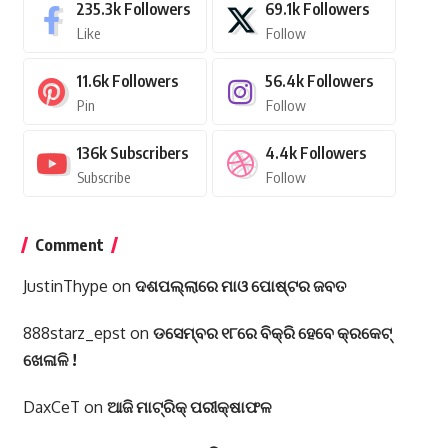
235.3k
Followers
69.1k
Followers
Like
Follow
11.6k
Followers
56.4k
Followers
Pin
Follow
136k
Subscribers
4.4k
Followers
Subscribe
Follow
Comment
JustinThype
on
ଦଶପଲ୍ଲାରେ ମାଓ ପୋଷ୍ଟର ଜବତ
888starz_epst
on
ଡସେମ୍ବର ୧୮ରେ ବିକ୍ରି ହେବେ କ୍ରକେଟ୍
ଖେଳାଳି !
DaxCeT
on
ଆଜି ମାଟ୍ରିକ୍ ପରୀକ୍ଷାଫଳ