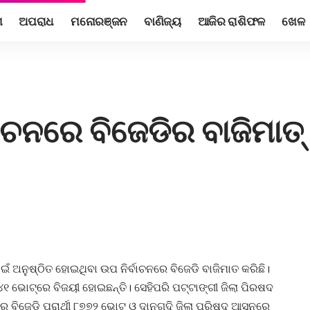
ଶ
ଅପରାଧ
ମନୋରଞ୍ଜନ
ବାଣିଜ୍ୟ
ଆଜିର ରାଶିଫଳ
ଖେଳ
ାଚନରେ ବିଜେଡିର ବାଜିମାତ୍
ାଇଁ ଅନୁଷ୍ଠିତ ହୋଇଥିବା ଉପ ନିର୍ବାଚନରେ ବିଜେଡି ବାଜିମାତ କରିଛି।
୪୧ ଭୋଟ୍‌ରେ ବିଜୟୀ ହୋଇଛନ୍ତି। ସେହିପରି ପଟ୍ଟାଙ୍ଗୀ ଜିଲା ପିରଷଦ
ବିଜେଡି ପ୍ରାର୍ଥୀ ୮୭୭୨ ଭୋଟ ଓ ଦାନଗଦି ଜିଲା ପରିଷଦ ଆସନରେ