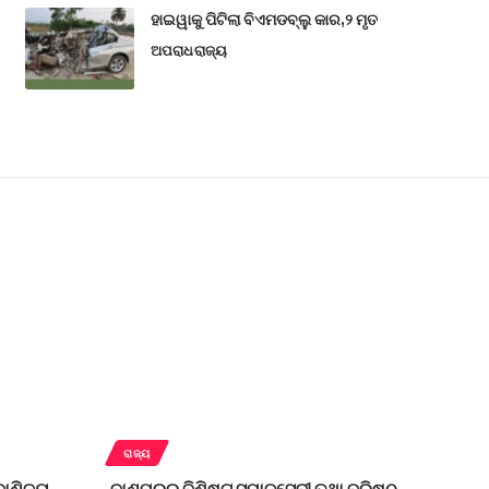
ହାଇୱାକୁ ପିଟିଲା ବିଏମଡବ୍ଲୁ କାର,୨ ମୃତ
ଅପରାଧ
ରାଜ୍ୟ
ରାଜ୍ୟ