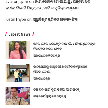
aviator_qvmr
on
କାମ ଦେଲାନି ମୋଦୀ ଯାଦୁ : ପଞ୍ଚମ ଥର
ନବୀନ; ବିଜେପି ନିଷ୍ପ୍ରଭ, ମାଟି କାମୁଡ଼ିଲା କଂଗ୍ରେସ
JustinThype
on
ସ୍ୱାଦିଷ୍ଟ ଷ୍ଟିମଡ ଲେମନ ଫିସ
Latest News
ଜେଲ୍ ଗଲେ ସରପଞ୍ଚ ଚାମେଲି, ମାଜିଷ୍ଟ୍ରେଟଙ୍କ
ନିକଟରେ ହାଜର ହେବେ
ଅପରାଧ
ରାଜନୀତି
ରାଜ୍ୟ
କାଠଯୋଡ଼ିରୁ ଡାକ୍ତରୀ ଛାତ୍ରୀଙ୍କ ମୃତଦେହ
ମିଳିବା ଘଟଣା
ଅପରାଧ
ରାଜ୍ୟ
ଡିଜି ପଦ ପାଇଁ ଦୁଇ ଓଡ଼ିଆ ଆଇପିଏସ୍
ଜୀବନଚର୍ଯ୍ୟା
ରାଜନୀତି
ରାଜ୍ୟ