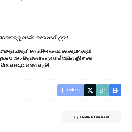
ରକାରଙ୍କୁ ଟାର୍ଗେଟ କଲେ ଧର୍ମେନ୍ଦ୍ର !
ଂକଳ୍ପ ଯାତ୍ରା”ରେ ସାମିଲ ହେଲେ କେନ୍ଦ୍ରମନ୍ତ୍ରୀ
କ୍ଷକ ଓ ଅଣ-ଶିକ୍ଷକମାନଙ୍କ ପାଇଁ ଆସିଲା ଖୁସି ଖବର
 ଦିନରେ ମଧ୍ୟ କଂସର ରାଜୁତି!
Facebook
Leave a Comment