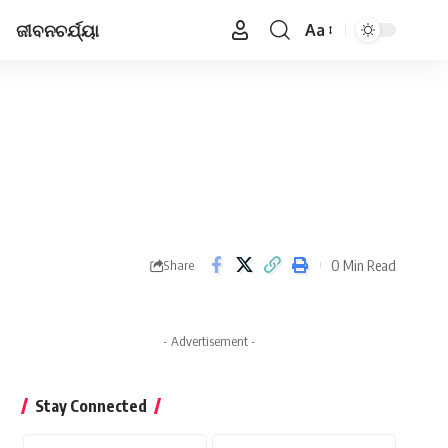
ଜୀବନଚର୍ଯ୍ୟା
Aa
Font
Resizer
0 Min Read
Share
- Advertisement -
Stay Connected