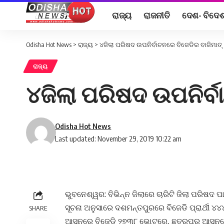
ରାଜ୍ୟ
ରାଜନୀତି
ଦେଶ- ବିଦେ
Odisha Hot News
>
ରାଜ୍ୟ
>
୪ଜିଲା ପରିଷଦ ଉପନିର୍ବାଚନରେ ବିଜେଡିର ବାଜିମାତ୍
ରାଜ୍ୟ
୪ଜିଲା ପରିଷଦ ଉପନିର୍ବ
Odisha Hot News
Last updated: November 29, 2019 10:22 am
ଭୁବନେଶ୍ୱର: ବିଭିନ୍ନ ଜିଲାରେ ଚାରିଟି ଜିଲା ପରିଷଦ ପ
ସୂଚନା ଅନୁସାରେ ଦଶମନ୍ତପୁରରେ ବିଜେଡି ପ୍ରାର୍ଥୀ ୪୪
SHARE
ଆସନରେ ବିଜେଡି ୨୭୩୮ ଭୋଟରେ, ଛତ୍ରପୁର ଆସନରେ 