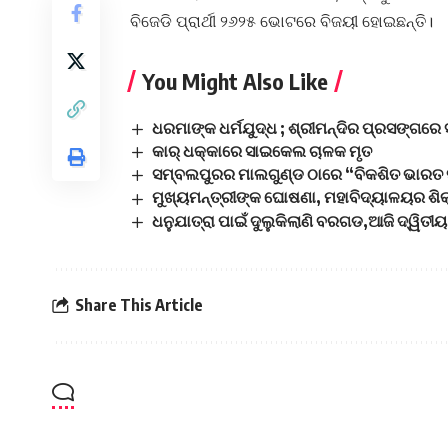
ବିଜେଡି ପ୍ରାର୍ଥୀ ୨୬୨୫ ଭୋଟରେ ବିଜୟୀ ହୋଇଛନ୍ତି।
You Might Also Like
ଧରମାଙ୍କ ଧର୍ମଯୁଦ୍ଧ ; ଶ୍ରୀମନ୍ଦିର ପ୍ରସଙ୍ଗରେ ସ
କାର୍ ଧକ୍କାରେ ସାଇକେଲ ଚାଳକ ମୃତ
ସମ୍ବଲପୁରର ମାଲଗୁଣ୍ଡ ଠାରେ “ବିକଶିତ ଭାରତ ସ
ମୁଖ୍ୟମନ୍ତ୍ରୀଙ୍କ ଘୋଷଣା, ମହାବିଦ୍ୟାଳୟର ଶି
ଧନୁଯାତ୍ରା ପାଇଁ ଦୁଲୁକିଲାଣି ବରଗଡ,ଆଜି ଦ୍ୱିତୀୟ
Share This Article