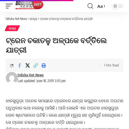
Aa
Font
Resizer
Odisha Hot News
>
ରାଜ୍ୟ
>
ଟ୍ରେନ ଚକାତଳୁ ଅଳ୍ପକେ ବର୍ତ୍ତିଲେ ଯାତ୍ରୀ
ରାଜ୍ୟ
ଟ୍ରେନ ଚକାତଳୁ ଅଳ୍ପକେ ବର୍ତ୍ତିଲେ
ଯାତ୍ରୀ
1 Min Read
Odisha Hot News
Last updated: June 18, 2019 3:05 pm
ଝାରସୁଗୁଡ଼ା: ଅନେକ ସମୟରେ ଟ୍ରେନରେ ଯାତ୍ରା କରୁଥିବା ବେଳେ ଅଘଟଣ
ଘଟୁଥିବାର କଥା ନଜରକୁ ଆସିଛି। ଆଜି ସେଭଳି ଏକ ଅଘଟଣ ଝାରସୁଗୁଡ଼ା
ରେଳ ଷ୍ଟେସନରେ ଘଟିଛି। ଜଣେ ଯାତ୍ରୀ ମୃତ୍ୟୁ ସହ ମୁହାଁମୁହିଁ ହୋଇଥିଲେ।
ସେ ଟ୍ରେନ ଚକାତଳୁ ଅଳ୍ପକେ ବର୍ତ୍ତି ଯାଇଥିଲେ।