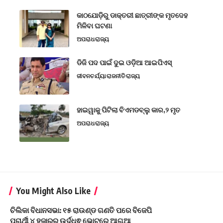
କାଠଯୋଡ଼ିରୁ ଡାକ୍ତରୀ ଛାତ୍ରୀଙ୍କ ମୃତଦେହ
ମିଳିବା ଘଟଣା
ଅପରାଧ
ରାଜ୍ୟ
ଡିଜି ପଦ ପାଇଁ ଦୁଇ ଓଡ଼ିଆ ଆଇପିଏସ୍
ଜୀବନଚର୍ଯ୍ୟା
ରାଜନୀତି
ରାଜ୍ୟ
ହାଇୱାକୁ ପିଟିଲା ବିଏମଡବ୍ଲୁ କାର,୨ ମୃତ
ଅପରାଧ
ରାଜ୍ୟ
You Might Also Like
ଚିଲିକା ବିଧାନସଭା: ୧୫ ରାଉଣ୍ଡ ଗଣତି ପରେ ବିଜେପି
ପ୍ରାର୍ଥୀ ୪ ହଜାରରୁ ଉର୍ଦ୍ଧ୍ଵ ଭୋଟରେ ଆଗୁଆ