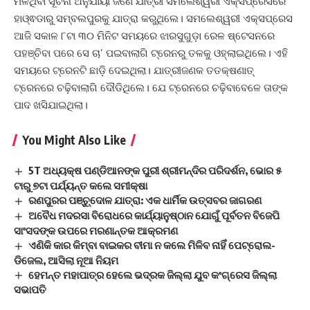
ମିଳିଥିବା ସୂଚନା ଅନୁଯାୟୀ ଜଣେ ଯାତ୍ରୀ ସମଲେଶ୍ୱରୀ ଏକ୍ସପ୍ରେସରେ
ହାଓ୍ଵଡାରୁ ସମ୍ବଲପୁରକୁ ଯାତ୍ରା କରୁଥିଲେ। ସମଲେଶ୍ୱରୀ ଏକ୍ସପ୍ରେସ
ଆଜି ସକାଳ ୮ଟା ୩୦ ମିନିଟ ସମୟରେ ଝାରସୁଗୁଡ଼ା ରେଳ ଷ୍ଟେସନରେ
ପହଞ୍ଚିବା ପରେ ସେ ଚା’ ପଇବାଲାଗି ଟ୍ରେନରୁ ତଳକୁ ଓହ୍ଲାଇଥିଲେ। ଏହି
ସମୟରେ ଟ୍ରେନଟି ଛାଡ଼ି ଦେଇଥିଲା। ଯାତ୍ରୀଜଣକ ତତକ୍ଷଣାତ୍‌
ଟ୍ରେନରେ ଚଢ଼ିବାଲାଗି ଦୌଡିଥିଲେ। ଯେ ଟ୍ରେନରେ ଚଢ଼ିବାବେଳେ ତାଙ୍କ
ପାଦ ଖସିଯାଇଥିଲା।
You Might Also Like
5T ଅଧ୍ୟକ୍ଷ ପଣ୍ଡିଆନଙ୍କ ପୁରୀ ଶ୍ରୀମନ୍ଦିର ପରିଦର୍ଶନ, ଭୋର ୫
ଟାରୁ ୭ଟା ପର୍ଯ୍ୟନ୍ତ କଲେ ସମୀକ୍ଷା
ରଣପୁରର ପଞ୍ଚୁ୍ଦୋଳ ଯାତ୍ରା: ଏକ ଧାର୍ମିକ ଉତ୍ସବର ଜାଗରଣ
ଅବୈଧ ମଦରସା ବିରୋଧରେ କାର୍ଯ୍ୟାନୁଷ୍ଠାନ ଯୋଗୁଁ ପୂର୍ବତନ ବିଜେପି
ସାଂସଦଙ୍କ ଉପରେ ମରଣାନ୍ତକ ଆକ୍ରମଣ
ଏଣିକି କାର କିମ୍ବା ବାଇକର ବୀମା ନ କଲେ ମିଳିବ ନାହିଁ ପେଟ୍ରୋଲ-
ଡିଜେଲ, ଆସିଲା ନୂଆ ନିୟମ
ହେମନ୍ତ ମହାପାତ୍ର ହେଲେ ଭଦ୍ରକ ଜିଲ୍ଲା ଯୁବ କଂଗ୍ରେସ ଜିଲ୍ଲା
ସଭାପତି