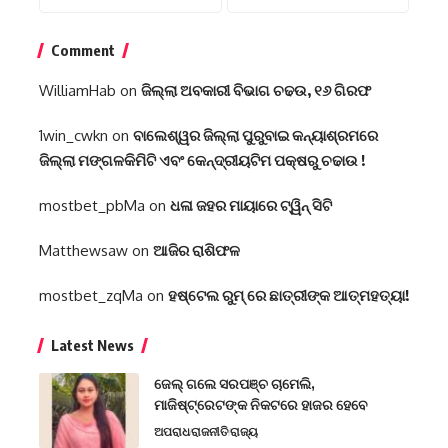
Comment
WilliamHab
on
ଜିଲ୍ଲା ଅବକାରୀ ବିଭାଗ ଚଢଉ, ୧୬ ଗିରଫ
1win_cwkn
on
ବାଲେଶ୍ୱର ଜିଲ୍ଲା ପୁରୁବାଇ କନ୍ୟାଶ୍ରମରେ
ଜିଲ୍ଲା ମଙ୍ଗଳକିମିଟି ଏବଂ କେନ୍ଦ୍ରୀୟଟିମ ପକ୍ଷରୁ ଚଢାଉ !
mostbet_pbMa
on
ଧଳା ଜହର ମାୟାରେ ଟ୍ୱିନ୍ ସିଟି
Matthewsaw
on
ଆଜିର ରାଶିଫଳ
mostbet_zqMa
on
ହଷ୍ଟେଲ ରୁମ୍ ରେ ଛାତ୍ରୀଙ୍କ ଆତ୍ମହତ୍ୟା!
Latest News
ଜେଲ୍ ଗଲେ ସରପଞ୍ଚ ଚାମେଲି,
ମାଜିଷ୍ଟ୍ରେଟଙ୍କ ନିକଟରେ ହାଜର ହେବେ
ଅପରାଧ
ରାଜନୀତି
ରାଜ୍ୟ