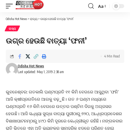
Aa
Font
Resizer
Odisha Hot News
>
ରାଜ୍ୟ
>
ଉଗ୍ର ହେଉଛି ବାତ୍ୟା ‘ଫନୀ’
ରାଜ୍ୟ
ଉଗ୍ର ହେଉଛି ବାତ୍ୟା ‘ଫନୀ’
4 Min Read
Odisha Hot News
Last updated: May 1, 2019 2:38 am
ଭୁବନେଶ୍ବର: ଗତକାଲି ଘଣ୍ଟାପ୍ରତି ୧୧ କିମି ବେଗରେ ଆସୁଥିବା‌ ‘ଫନି’
ଆଜି କ୍ଷୀପ୍ରଗତିରେ ଆଗକୁ ବଢ଼ୁଛି। ଗତ ୬ ଘଣ୍ଟା ମଧ୍ୟରେ
ଘଣ୍ଟାପ୍ରତି ୧୬ କିମି ବେଗରେ ଉତ୍ତର ପଶ୍ଚିମ ଦିଗକୁ ଅଗ୍ରସର
ହେଉଛି। ଆଜି ସନ୍ଧ୍ୟା ସୁଦ୍ଧା ବାତ୍ୟା ପୁରୀଠାରୁ ୭୨୦, ଆନ୍ଧ୍ରପ୍ରଦେଶର
ବିଶାଖାପାଟନମ୍‌ଠାରୁ ୪୯୦ କିମି ଦୂରରେ କେନ୍ଦ୍ରୀଭୂତ ରହିଛି। ମଙ୍ଗଳବାର
ରାତି ଭିତରେ ଏହା ଅତି ଭୟଙ୍କର ସାମୁଦ୍ରିକ ଝଡ଼ରେ ପରିଣତ ହୋଇ