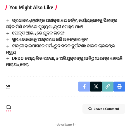
You Might Also Like
ପ୍ରଧାନମନ୍ତ୍ରୀଙ୍କ ପରୀକ୍ଷା ପେ ଚର୍ଚ୍ଚା କାର୍ଯ୍ୟକ୍ରମକୁ ପିଲାଙ୍କ
ସହିତ ମିଶି ଦେଖିଲେ ମୁଖ୍ୟମନ୍ତ୍ରୀ ମୋହନ ମାଝୀ
ପୋକ୍ସ ଆଇନ୍ ରେ ଯୁବକ ଗିରଫ
ସୁନା ଦୋକାନୀକୁ ଆକ୍ରମଣ କରି ଅଳଙ୍କାର ଲୁଟ
ଟାଙ୍ଗୀ ବାଇପାସରେ ମର୍ମନ୍ତୁଦ ସଡକ ଦୁର୍ଘଟଣା: ବାଇକ ଚାଳକଙ୍କ
ମୃତ୍ୟୁ
DRDO ତଥ୍ୟ ଲିକ ଘଟଣା, ୫ ଅଭିଯୁକ୍ତଙ୍କୁ ଆଜିଠୁ ଆରମ୍ଭ ହୋଇଛି
ମାରାଥନ୍‌ ଜେରା
Leave a Comment
- Advertisement -