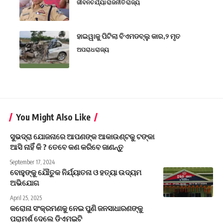
ଜୀବନଚର୍ଯ୍ୟା
ରାଜନୀତି
ରାଜ୍ୟ
ହାଇୱାକୁ ପିଟିଲା ବିଏମଡବ୍ଲୁ କାର,୨ ମୃତ
ଅପରାଧ
ରାଜ୍ୟ
You Might Also Like
ସୁଭଦ୍ରା ଯୋଜନାରେ ଆପଣଙ୍କ ଆକାଉଣ୍ଟକୁ ଟଙ୍କା
ଆସି ନାହିଁ କି ? ତେବେ କଣ କରିବେ ଜାଣନ୍ତୁ
September 17, 2024
ବୋହୁଙ୍କୁ ଯୌତୁକ ନିର୍ଯ୍ୟାତନା ଓ ହତ୍ୟା ଉଦ୍ୟମ
ଅଭିଯୋଗ
April 25, 2025
କରୋନା ସଂକ୍ରମଣକୁ ନେଇ ପୁଣି ଜନସାଧାରଣଙ୍କୁ
ପରାମର୍ଶ ଦେଲେ ଡିଏମଇଟି