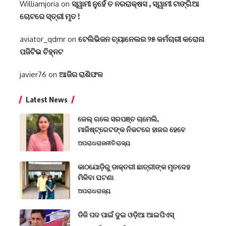
Williamjoria
on
ସ୍ୱାମୀ ନୁହେଁ ତ ନରରାକ୍ଷସ , ସ୍ୱାମୀ ଟାଙ୍ଗିଆ
ଚୋଟରେ ସ୍ତ୍ରୀ ମୃତ !
aviator_qdmr
on
ଟେଲିଭିଜନ ଚ୍ୟାନେଲର ୨୫ କର୍ମଚାରୀ କରୋନା
ପଜିଟିଭ ଚିହ୍ନଟ
javier76
on
ଆଜିର ରାଶିଫଳ
Latest News
ଜେଲ୍ ଗଲେ ସରପଞ୍ଚ ଚାମେଲି,
ମାଜିଷ୍ଟ୍ରେଟଙ୍କ ନିକଟରେ ହାଜର ହେବେ
ଅପରାଧ
ରାଜନୀତି
ରାଜ୍ୟ
କାଠଯୋଡ଼ିରୁ ଡାକ୍ତରୀ ଛାତ୍ରୀଙ୍କ ମୃତଦେହ
ମିଳିବା ଘଟଣା
ଅପରାଧ
ରାଜ୍ୟ
ଡିଜି ପଦ ପାଇଁ ଦୁଇ ଓଡ଼ିଆ ଆଇପିଏସ୍