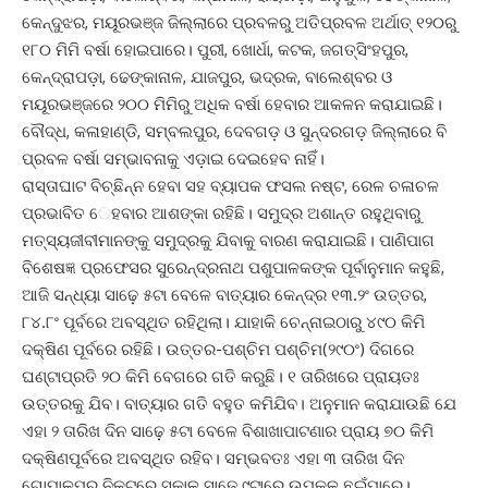
କେନ୍ଦୁଝର, ମୟୂରଭଞ୍ଜ ଜିଲ୍ଲାରେ ପ୍ରବଳରୁ ଅତିପ୍ରବଳ ଅର୍ଥା‌ତ୍‌ ୧୨୦ରୁ
୧୮୦ ମିମି ବର୍ଷା ହୋଇପାରେ। ପୁରୀ, ଖୋର୍ଧା, କଟକ, ଜଗତ୍‌ସିଂହପୁର,
କେନ୍ଦ୍ରାପଡ଼ା, ଢେଙ୍କାନାଳ, ଯାଜପୁର, ଭଦ୍ରକ, ବାଲେଶ୍ବର ଓ
ମୟୂରଭଞ୍ଜରେ ୨୦୦ ମିମିରୁ ଅଧିକ ବର୍ଷା ହେବାର ଆକଳନ କରାଯାଇଛି।
ବୌଦ୍ଧ, କଳାହାଣ୍ଡି, ସମ୍ବଲପୁର, ଦେବଗଡ଼ ଓ ସୁନ୍ଦରଗଡ଼ ଜିଲ୍ଲାରେ ବି
ପ୍ରବଳ ବର୍ଷା ସମ୍ଭାବନାକୁ ଏଡ଼ାଇ ଦେଇହେବ ନାହିଁ।
ରାସ୍ତାଘାଟ ବିଚ୍ଛିନ୍ନ ହେବା ସହ ବ୍ୟାପକ ଫସଲ ନଷ୍ଟ, ରେଳ ଚଳାଚଳ
ପ୍ରଭାବିତ େହବାର ଆଶଙ୍କା ରହିଛି। ସମୁଦ୍ର ଅଶାନ୍ତ ରହୁଥିବାରୁ
ମତ୍ସ୍ୟଜୀବୀମାନଙ୍କୁ ସମୁଦ୍ରକୁ ଯିବାକୁ ବାରଣ କରାଯାଇଛି। ପାଣିପାଗ
ବିଶେଷଜ୍ଞ ପ୍ରଫେସର ସୁରେନ୍ଦ୍ରନା‌ଥ ପଶୁପାଳକଙ୍କ ପୂର୍ବାନୁମାନ କହୁଛି,
ଆଜି ସନ୍ଧ୍ୟା ସାଢ଼େ ୫ଟା ବେଳେ ବାତ୍ୟାର କେନ୍ଦ୍ର ୧୩.୨ଂ ଉତ୍ତର,
୮୪.୮ଂ ପୂର୍ବରେ ଅବସ୍ଥିତ ରହିଥିଲା। ଯାହାକି ଚେନ୍ନାଇଠାରୁ ୪୯୦ କିମି
ଦକ୍ଷିଣ ପୂର୍ବରେ ରହିଛି। ଉତ୍ତର-ପଶ୍ଚିମ ପଶ୍ଚିମ(୨୯୦ଂ) ଦିଗରେ
ଘଣ୍ଟାପ୍ରତି ୨୦ କିମି ବେଗରେ ଗତି କରୁଛି। ୧ ତାରିଖରେ ପ୍ରାୟତଃ
ଉତ୍ତରକୁ ଯିବ। ବାତ୍ୟାର ଗତି ବହୁତ କମିଯିବ। ଅନୁମାନ କରାଯାଉଛି ଯେ
ଏହା ୨ ତାରିଖ ଦିନ ସାଢ଼େ ୫ଟା ବେଳେ ବିଶାଖାପାଟଣାର ପ୍ରାୟ ୭୦ କିମି
ଦକ୍ଷିଣପୂର୍ବରେ ଅବସ୍ଥିତ ରହିବ। ସମ୍ଭବତଃ ଏହା ୩ ତାରିଖ ଦିନ
ଗୋପାଳପୁର ନିକଟରେ ସକାଳ ସାଢ଼େ ୯ଟାରେ ଉପକୂଳ ଛୁଇଁପାରେ।