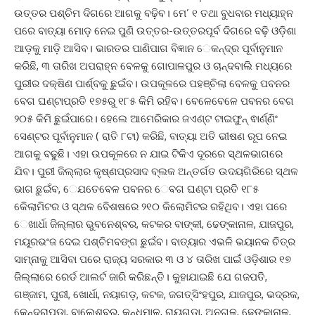
ଉତ୍ତର ପଶ୍ଚିମ ଦିଗରେ ଆଗକୁ ବଢ଼ିବ। ମେ’ ୧ ତଥା ବୁଧବାର ମଧ୍ୟାହ୍ନ
ପରେ ବାତ୍ୟା ମୋଡ଼ ନେଇ ପୁଣି ଉତ୍ତର-ଉତ୍ତରପୂର୍ବ ଦିଗରେ ବଢ଼ି ଓଡ଼ିଶା
ଆଡ଼କୁ ମାଡ଼ି ଆସିବ। ଭାରତର ପାଣିପାଗ ବିଜ୍ଞାନ େକନ୍ଦ୍ର ପୂର୍ବାନୁମାନ
କରିଛି, ୩ ତାରିଖ ଅପରାହ୍ନ ‌ବେଳକୁ ଗୋପାଳପୁର ଓ ଚାନ୍ଦବାଲି ମଧ୍ୟରେ
ପୁରୀର ଦକ୍ଷିଣ ପାର୍ଶ୍ବକୁ ଛୁଇଁବ। ଉପକୂଳ‌ରେ ପହଞ୍ଚିଲା ବେଳକୁ ପବନର
ବେଗ ଘଣ୍ଟାପ୍ରତି ୧୭୫ରୁ ୧୮୫ କିମି ରହିବ। ବେଳେବେଳେ ପବନର ବେଗ
୨୦୫ କିମି ଛୁଇଁପାରେ। ହେଲେ ଆମେରିକାର ଜଏଣ୍ଟ ଟାଇଫୁନ୍ ଵାର୍ଣ୍ଣିଂ
ସେଣ୍ଟର ପୂର୍ବାନୁମାନ ( ରାତି ୮ଟା) କରିଛି, ବାତ୍ୟା ଅତି ଭୀଷଣ ରୂପ ନେଇ
ଆଗକୁ ବଢୁଛି। ଏହା ଉପକୂଳରେ ନ ଯାଇ ଟିକିଏ ଦୂରରେ ସ୍ଥଳଭାଗରେ
ଯିବ। ପୁରୀ ଜିଲ୍ଲାର କୃଷ୍ଣପ୍ରସାଦ ବ୍ଲକ ଅନ୍ତର୍ଗତ ଉଦୟଗିରିରେ ସ୍ଥଳ
ଭାଗ ଛୁଇଁବ, େଯତେବେଳ ପବନର େବଗ ଘଣ୍ଟା ପ୍ରତି ୧୮୫
କିେଲାମିଟର ଓ ସ୍ଥଳ ବିେଶଷରେ ୨୧୦ କିଲୋମିଟର ରହିଥିବ। ଏହା ପରେ
େଖାର୍ଧା ଜିଲ୍ଲାର ଭୁବନେଶ୍ବର, କଟକର ବାଙ୍କୀ, ଢେଙ୍କାନାଳ, ଯାଜପୁର,
ମୟୂରଭଂଜ ଦେଇ ପଶ୍ଚିମବଙ୍ଗ ଛୁଇଁବ। ବାତ୍ୟାର ଏଭଳି ଭୟାନକ ଚିତ୍ର
ସାମ୍ନାକୁ ଆସିବା ପରେ ରାଜ୍ୟ ସରକାର ୩ ଓ ୪ ତାରିଖ ପାଇଁ ଓଡ଼ିଶାର ୧୭
ଜିଲ୍ଲାରେ ରେର୍ଡ ଆଲର୍ଟ ଜାରି କରିଛନ୍ତି। କୁହାଯାଇଛି ‌ଯେ ଗଜପତି,
ଗଞ୍ଜାମ, ପୁରୀ, ଖୋର୍ଧା, ନୟାଗଡ଼, କଟକ, ଜଗତ୍‌ସିଂହପୁର, ଯାଜପୁର, ଭଦ୍ରକ,
କେନ୍ଦ୍ରାପଡ଼ା, ବାଲେଶ୍ବର, କନ୍ଧମାଳ, ରାୟଗଡ଼ା, ଅନୁଗୁଳ, ଢେଙ୍କାନାଳ,