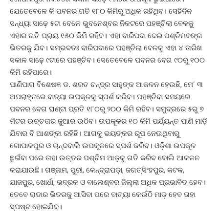
ଯେତେବେଳେ କି ପବନର ଗତି ୧୮୦ କିମିରୁ ଅଧିକ ରହିଥିବ। ସେହିଦିନ
ସନ୍ଧ୍ୟା ସାଢ଼େ ୫ଟା ବେଳେ ଭୁବନେଶ୍ବର ନିକଟରେ ପହଞ୍ଚିଲା ବେଳକୁ
ଏହାର ଗତି ପ୍ରାୟ ୧୫୦ କିମି ରହିବ। ଏହା ବାରିପଦା ଦେଇ ପଶ୍ଚିମବଙ୍ଗ
ଭିତରକୁ ଯିବ। ସମ୍ଭବତଃ ବାରିପଦାରେ ପହଞ୍ଚିଲା ବେଳକୁ ଏହା ୪ ତାରିଖ
ସକାଳ ସାଢ଼େ ୯ଟାରେ ପହଞ୍ଚିବ। ସେତେବେଳେ ପବନର ବେଗ ୯୦ରୁ ୧୦୦
କିମି ରହିପାରେ।
ପାଣିପାଗ ବିଶେଷଜ୍ଞ ଡ. ଶରତ ଚନ୍ଦ୍ର ସାହୁଙ୍କ ଆକଳନ ହେଉଛି, ମେ’ ୩
ଅପରାହ୍ନରେ ବାତ୍ୟା ଉପକୂଳକୁ ସ୍ପର୍ଶ କରିବ। ପହଞ୍ଚିବା ସମୟରେ
ପବନର ବେଗ ଘଣ୍ଟା ପ୍ରତି ୧୮୦ରୁ ୨୦୦ କିମି ରହିବ। ସମୁଦ୍ରରେ ୫ରୁ ୭
ମିଟର ଉଚ୍ଚତାର ଜୁଆର ଉଠିବ। ଉପକୂଳର ୧୦ କିମି ପର୍ଯ୍ୟନ୍ତ ପାଣି ମାଡ଼ି
ଯିବାର ବି ଆଶଙ୍କା ରହିଛି। ଆଗକୁ ଭୟଙ୍କର ରୂପ ନେଉଥିବାରୁ
ଗୋପାଳପୁର ଓ ଚାନ୍ଦବାଲି ଉପକୂଳରେ ସ୍ପର୍ଶ କରିବ। ଓଡ଼ିଶା ଉପକୂଳ
ଛୁଇଁବା ପରେ ତାହା ଉତ୍ତର ପଶ୍ଚିମ ଆଡ଼କୁ ଗତି କରିବ ବୋଲି ଆକଳନ
କରାଯାଉଛି। ଗଞ୍ଜାମ, ପୁରୀ, କେନ୍ଦ୍ରାପଡ଼ା, ଜଗତ୍‌ସିଂହପୁର, କଟକ,
ଯାଜପୁର, ଖୋର୍ଧା, ଭଦ୍ରକ ଓ ବାଲେଶ୍ବର ଜିଲ୍ଲା ଅଧିକ ପ୍ରଭାବିତ ହେବ।
ତେବେ ରାଡାର ଭିତରକୁ ଆସିବା ପରେ ବାତ୍ୟା କେଉଁଠି ମାଡ଼ ହେବ ତାହା
ସ୍ପଷ୍ଟ ହୋଇଯିବ।