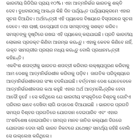
ଭାରତୀୟ ଜିଡିପିର ପ୍ରାୟ ୧୦%। ଏହା ଆତ୍ମନିର୍ଭର ଭାରତକୁ ଶକ୍ତି
ଦେବ। ବୁଧବାରଠାରୁ ଆସନ୍ତା କିଛି ଦିନ ପର୍ଯ୍ୟନ୍ତ ପର୍ଯ୍ୟାୟକ୍ରମେ ଏହାର
ସୂଚନା ଦିଆଯିବ। ଅର୍ଥମନ୍ତ୍ରୀ ଏହି ପ୍ୟାକେଜ ବିଷୟରେ ବିସ୍ତାରରେ ସୂଚନା
ଦେବେ। ଏହା ଚାଷୀ, ଉଦ୍ୟୋଗୀ ତଥା ସମସ୍ତଙ୍କୁ ସଶକ୍ତ କରିବ।
ସମସ୍ତଙ୍କୁ ଦୃଷ୍ଟିରେ ରଖଇ ଏହି ପ୍ୟାକେଜ୍‌ କରାଯାଇଛି। ପ୍ରତି ଭାରତୀୟ
ଲୋକାଲ ପ୍ରଡକ୍ଟ କିଣିବା ଆରମ୍ଭ କରନ୍ତୁ। ଏହାକୁ କେବଳ କିଣିବେ ନାହିଁ,
ଉକ୍ତ ସାମଗ୍ରୀର ପ୍ରଚାର ମଧ୍ୟ କରନ୍ତୁ ବୋଲି ପ୍ରଧାନମନ୍ତ୍ରୀ
କହିଛନ୍ତି।
ଏକବିଂଶ ଶତାବ୍ଦୀକୁ ଭାରତର ଶତାବ୍ଦୀ କରିବାର ଲକ୍ଷ୍ୟପୂରଣ କରିବାକୁ
ଆମ ଦେଶକୁ ଆତ୍ମନିର୍ଭରଶୀଳ କରିବାକୁ ପଡ଼ିବ। ଜାଗତିକ ପରିଦୃଶ୍ୟରେ
ଆତ୍ମନିର୍ଭରଶୀଳତାର ସଂଜ୍ଞା ବଦଳିଯାଇଛି। ବର୍ତ୍ତମାନ ଦେଶ ଯେତେବେଳେ
ଆତ୍ମନିର୍ଭରଶୀଳତାର କଥା କହୁଛି ଏହାର ଅର୍ଥ ଆତ୍ମକୈନ୍ଦ୍ରିକ ହେବା
ଆଦୌ ନୁହେଁ । ସେ କହିଥିଲେ ଯେ ଭାରତୀୟ ସଂସ୍କୃତିରେ ବିଶ୍ବକୁ ଗୋଟିଏ
ପରିବାର ଭାବେ ଦେଖିବା ଲାଗି ଉପଦେଶ ଦିଆଯାଇଛି । ଭାରତର ପ୍ରଗତି
ସମଗ୍ର ବିଶ୍ବର ପ୍ରଗତିରେ ଯୋଗଦାନ ଦେଇପାରିବ ଏବଂ ଏହାର
ଅଂଶବିଶେଷ ହୋଇପାରିବ। ସମଗ୍ର ମାନବ ଜାତିର କଲ୍ୟାଣ ଦିଗରେ
ଯୋଗଦାନ ଦେବା ଲାଗି ଭାରତ ନିକଟରେ ଯଥେଷ୍ଟ ସାମର୍ଥ୍ୟ ରହିଛି ବୋଲି
ସେ ଉଲ୍ଲେଖ କରିଥିଲେ।