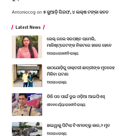
Antoniocog
on
୫ ଜୁଆଡ଼ି ଗିରଫ, ୪ ଲକ୍ଷ ଟଙ୍କା ଜବତ
Latest News
ଜେଲ୍ ଗଲେ ସରପଞ୍ଚ ଚାମେଲି,
ମାଜିଷ୍ଟ୍ରେଟଙ୍କ ନିକଟରେ ହାଜର ହେବେ
ଅପରାଧ
ରାଜନୀତି
ରାଜ୍ୟ
କାଠଯୋଡ଼ିରୁ ଡାକ୍ତରୀ ଛାତ୍ରୀଙ୍କ ମୃତଦେହ
ମିଳିବା ଘଟଣା
ଅପରାଧ
ରାଜ୍ୟ
ଡିଜି ପଦ ପାଇଁ ଦୁଇ ଓଡ଼ିଆ ଆଇପିଏସ୍
ଜୀବନଚର୍ଯ୍ୟା
ରାଜନୀତି
ରାଜ୍ୟ
ହାଇୱାକୁ ପିଟିଲା ବିଏମଡବ୍ଲୁ କାର,୨ ମୃତ
ଅପରାଧ
ରାଜ୍ୟ