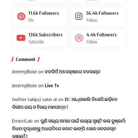
11.6k
Followers
56.4k
Followers
Pin
Follow
136k
Subscribers
4.4k
Followers
Subscribe
Follow
Comment
JeremyBiole
on
ବଡଦିଅଁ ଅପେକ୍ଷାରେ ବଡଦାଣ୍ଡ
JeremyBiole
on
Live Tv
twitter takipçi satın al
on
ଅାସନ୍ତାକାଲି ବିଜେପି ଛାଡ଼ିବେ
ଦିଲୀପ ରାୟ ଓ ବିଜୟ ମହାପାତ୍ର !
ErnestLab
on
ପୁଣି ସଭ୍ୟ ସମାଜ ପାଇଁ ଲଜ୍ୟା ସୃଷ୍ଟି କଲା ଦୁଷ୍କର୍ମ:
ବିଧବା ବୃଦ୍ଧାଙ୍କୁ ଅଧରାତିରେ କବାଟ ଭାଙ୍ଗି ଜୋର ଜବରଦସ୍ତ
ଦୁଷ୍କର୍ମ !