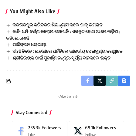
You Might Also Like
କରତାରପୁର କରିଡରର ଶିଳାନ୍ୟାସ କଲେ ପାକ୍‌ ଇମରାନ
ଜାତି-ଧର୍ମ-ବର୍ଣ୍ଣ କରୋନା ଦେଖେନି : ଏକଜୁଟ ହୋଇ ଆମେ ଲଢ଼ିବା ;
କହିଲେ ମୋଦି
ପାକିସ୍ତାନ ଧରାଶାୟୀ
ସୀମା ବିବାଦ : ଲଦାଖରେ ପହଁଚିଲେ ଭାରତୀୟ ସେନାମୁଖ୍ୟ ନରୱାନେ
ଶ୍ରୀଜିଉଙ୍କ ପାଇଁ ସୁବର୍ଣ୍ଣ ଚନ୍ଦ୍ର-ସୂର୍ଯ୍ୟ ଦାନକଲେ ଭକ୍ତ
- Advertisement -
Stay Connected
235.3k
Followers
69.1k
Followers
Like
Follow