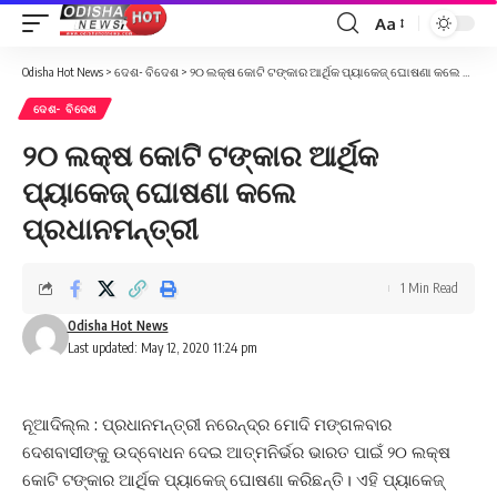
Aa
Font
Resizer
Odisha Hot News
>
ଦେଶ- ବିଦେଶ
>
୨୦ ଲକ୍ଷ କୋଟି ଟଙ୍କାର ଆର୍ଥିକ ପ୍ୟାକେଜ୍‌ ଘୋଷଣା କଲେ ପ୍ରଧାନମନ୍ତ୍ରୀ
ଦେଶ- ବିଦେଶ
୨୦ ଲକ୍ଷ କୋଟି ଟଙ୍କାର ଆର୍ଥିକ
ପ୍ୟାକେଜ୍‌ ଘୋଷଣା କଲେ
ପ୍ରଧାନମନ୍ତ୍ରୀ
1 Min Read
Odisha Hot News
Last updated: May 12, 2020 11:24 pm
ନୂଆଦିଲ୍ଲ : ପ୍ରଧାନମନ୍ତ୍ରୀ ନରେନ୍ଦ୍ର ମୋଦି ମଙ୍ଗଳବାର
ଦେଶବାସୀଙ୍କୁ ଉଦ୍‌ବୋଧନ ଦେଇ ଆତ୍ମନିର୍ଭର ଭାରତ ପାଇଁ ୨୦ ଲକ୍ଷ
କୋଟି ଟଙ୍କାର ଆର୍ଥିକ ପ୍ୟାକେଜ୍‌ ଘୋଷଣା କରିଛନ୍ତି। ଏହି ପ୍ୟାକେଜ୍‌