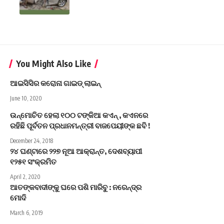
You Might Also Like
ଆଇସିସିର କରୋନା ଗାଇଡ୍‌ ଲାଇନ୍‌
June 10, 2020
ଉନ୍ମୋଚିତ ହେଲା ୧୦୦ ଟଙ୍କିଆ କଏନ୍ , କଏନରେ
ରହିଛି ପୂର୍ବତନ ପ୍ରଧାନମନ୍ତ୍ରୀ ବାଜପେୟୀଙ୍କ ଛବି !
December 24, 2018
୨୪ ଘଣ୍ଟାରେ ୨୨୭ ନୂଆ ଆକ୍ରାନ୍ତ, ଦେଶବ୍ୟାପୀ
୧୨୫୧ ସଂକ୍ରମିତ
April 2, 2020
ଆତଙ୍କବାଦୀଙ୍କୁ ଘରେ ପଶି ମାରିବୁ : ନରେନ୍ଦ୍ର
ମୋଦି
March 6, 2019