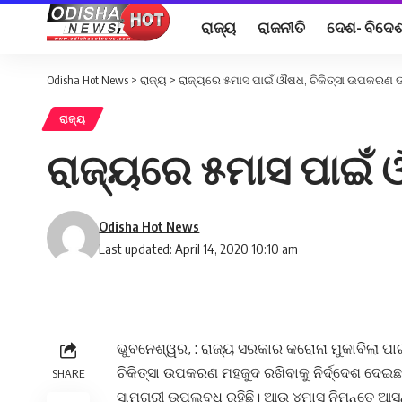
ରାଜ୍ୟ
ରାଜନୀତି
ଦେଶ- ବିଦେ
Odisha Hot News
>
ରାଜ୍ୟ
>
ରାଜ୍ୟରେ ୫ମାସ ପାଇଁ ଔଷଧ, ଚିକିତ୍ସା ଉପକରଣ
ରାଜ୍ୟ
ରାଜ୍ୟରେ ୫ମାସ ପାଇଁ
Odisha Hot News
Last updated: April 14, 2020 10:10 am
ଭୁବନେଶ୍ୱର, : ରାଜ୍ୟ ସରକାର କରୋନା ମୁକାବିଲା 
ଚିକିତ୍ସା ଉପକରଣ ମହଜୁଦ ରଖିବାକୁ ନିର୍ଦ୍ଦେଶ ଦ
SHARE
ସାମଗ୍ରୀ ଉପଲବ୍ଧ ରହିଛି। ଆଉ ୪ମାସ ନିମନ୍ତେ ଆସନ୍