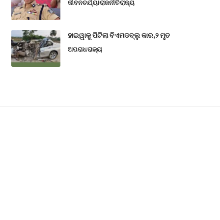
ଜୀବନଚର୍ଯ୍ୟା
ରାଜନୀତି
ରାଜ୍ୟ
ହାଇୱାକୁ ପିଟିଲା ବିଏମଡବ୍ଲୁ କାର,୨ ମୃତ
ଅପରାଧ
ରାଜ୍ୟ