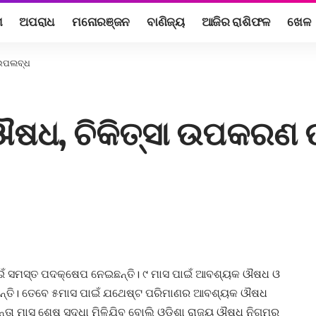
ଶ
ଅପରାଧ
ମନୋରଞ୍ଜନ
ବାଣିଜ୍ୟ
ଆଜିର ରାଶିଫଳ
ଖେଳ
 ଉପଲବ୍ଧ
 ଔଷଧ, ଚିକିତ୍ସା ଉପକରଣ
ପାଇଁ ସମସ୍ତ ପଦକ୍ଷେପ ନେଇଛନ୍ତି। ୯ ମାସ ପାଇଁ ଆବଶ୍ୟକ ଔଷଧ ଓ
େଇଛନ୍ତି। ତେବେ ୫ମାସ ପାଇଁ ଯଥେଷ୍ଟ ପରିମାଣର ଆବଶ୍ୟକ ଔଷଧ
ତା ମାସ ଶେଷ ସୁଦ୍ଧା ମିଳିଯିବ ବୋଲି ଓଡ଼ିଶା ରାଜ୍ୟ ଔଷଧ ନିଗମର