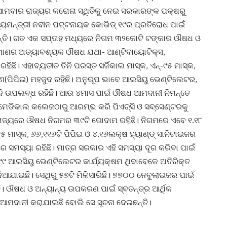
ି। ସୋମବାର ରାଜ୍ୟର କରୋନା ସ୍ଥିତିକୁ ନେଇ ସରକାରଙ୍କ ପକ୍ଷରୁ
୍ୟମନ୍ତ୍ରୀ ନବୀନ ପଟ୍ଟନାୟକ କୋଭିଡ୍‌ ୧୯ର ପ୍ରତିରୋଧ ପାଇଁ
ଛନ୍ତି। ଗତ ଏକ ସପ୍ତାହ ମଧ୍ୟରେ ନିଗମ ୩୨କୋଟି ଟଙ୍କାର ଔଷଧ ଓ
ପରିମାଣର ଅତ୍ୟାବଶ୍ୟକ ଔଷଧ ଯଥା- ଆଣ୍ଟିବାୟୋଟିକ୍ସ,
ି। ଏହାବ୍ୟତୀତ ତିନି ପରସ୍ତ ସର୍ଜିକାଲ ମାସ୍କ, ଏନ୍‌-୯୫ ମାସ୍କ,
ରଣ(ପିପିଇ) ମହଜୁଦ ରହିଛି। ଅନୁରୂପ ଭାବେ ଆଇସିୟୁ ଭେଣ୍ଟିଲେଟର,
ୟାଦି ଉପଲବ୍ଧ ରହିଛି। ଆଉ ୪ମାସ ପାଇଁ ଔଷଧ ଆମଦାନୀ ନିମନ୍ତେ
ମେଡିକାଲ କଲେଜଠାରୁ ଆରମ୍ଭ କରି ପିଏଚ୍‌ସି ଓ ସବ୍‌ସେଣ୍ଟରକୁ
ଜ୍ୟରେ ଔଷଧ ନିଗମର ୩୯ଟି ଗୋଦାମ ରହିଛି। ନିଗମରେ ଏବେ ୧.୧୮
୯୫ ମାସ୍କ, ୬୬,୧୧୬ଟି ପିପିଇ ଓ ୪.୧୬ଲକ୍ଷ ହ୍ୟାଣ୍ଡ୍‌ ସାନିଟାଇଜର
ବାରେ ସମସ୍ୟା ରହିଛି। ମାତ୍ର ସରକାର ଏହି ସମସ୍ୟା ଦୂର କରିବା ପାଇଁ
 ଆଇସିୟୁ ଭେଣ୍ଟିଲେଟର କାର୍ଯ୍ୟକ୍ଷମ ଥିବାବେଳେ ଅତିରିକ୍ତ
ିଆଯାଇଛି। ସେଥିରୁ ୫୭ଟି ମିଳିସାରିଛି। ୭୭୦୦ ନେବୁଲାଇଜର ପାଇଁ
ି। ଔଷଧ ଓ ଅନ୍ୟାନ୍ୟ ଉପକରଣ ପାଇଁ ସ୍ବତନ୍ତ୍ର ଆର୍ଥିକ
 ଆମଦାନୀ କରାଯାଇଛି ବୋଲି ସେ ସୂଚନା ଦେଇଛନ୍ତି।