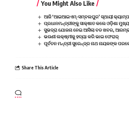
You Might Also Like
ଆଜି ‘ଆଇଆଇଏମ୍‌-ସମ୍ବଲପୁର’ ସ୍ଥାୟୀ କ୍ୟାମ୍ପସ
ପ୍ରଧାନମନ୍ତ୍ରୀଙ୍କୁ ସାକ୍ଷାତ କଲେ ଓଡ଼ିଶା ମୁଖ୍ୟ
ସୁଭଦ୍ରା ଯୋଜନା ନେଇ ଆସିଲା ବଡ ଖବର, ଆରମ୍ଭ 
ଭଉଣୀ ଲକ୍ଷ୍ମୀକୁ ହତ୍ୟା କରି ଭାଇ ଫେରାର୍
ପୂର୍ବତନ ମନ୍ତ୍ରୀ ସୁରେନ୍ଦ୍ର ନାଥ ନାୟକଙ୍କ ପ
Share This Article