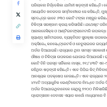
ପରିଚାଳନା ନିର୍ଦ୍ଦେଶିକା ଯାମିନୀ ଷଡ଼ଙ୍ଗୀ କହିଛନ୍ତ
ଆୟୋଜିତ ଖବରଦତା ସମ୍ମିଳନୀରେ ସେ କହିଛନ୍ତି, ମୁଖ
ସ୍ବତନ୍ତ୍ର ଭାବେ ୬୩୦ କୋଟି ଟଙ୍କା ମଞ୍ଜୁର କରି
ଚିକିତ୍ସା ସରଞ୍ଜାମ କ୍ରୟ କରିସାରିଛି। ଯଥେଷ୍ଟ 
ଆନାଲଜେସିକ୍ସ ଓ ଆଣ୍ଟିଇନଫ୍ଲାମେଟାରି ଉପଲବ୍ଧ ରହିଛ
ହ୍ୟାଣ୍ଡ୍‌ ସାନିଟାଇଜର, ବ୍ୟକ୍ତିଗତ ସୁରକ୍ଷା ଉପକ
ଅକ୍ସିଜେନ୍‌ କନସେନ୍‌ଟ୍ରେଟର୍ସ ଓ ନେବୁଲାଇଜର ଇତ୍
ଅର୍ଡର ଦିଆଯାଇଛି। ରାଜ୍ୟରେ ଥିବା ସମସ୍ତ ସରକାରୀ 
ଔଷଧ ଓ ଚିକିତ୍ସା ଉପକରଣ ଯୋଗାଇ ଦିଆଯାଉଛି। ରା
କୋଟି ତିନି ପରସ୍ତ ସର୍ଜିକାଲ ମାସ୍କ, ୭୧,୮୪୩ଟି ଏନ-
ରହିଥିବା ଷଡ଼ଙ୍ଗୀ କହିଛନ୍ତି। ଏବେ ପିପିଇ କିଟ୍‌ ମିଳି
ଆବଶ୍ୟକ ପଦକ୍ଷେପ ନେଉଛନ୍ତି। ଏବେ ରାଜ୍ୟରେ ୨୯୯
୪୨୪ଟି ଅତ୍ୟାଧୁନିକ ଭେଣ୍ଟିଲେଟର ନିମନ୍ତେ ଅର୍ଡର ଦ
ଅର୍ଡର ଦିଆଯାଇଥିବାବେଳେ ସେଥିରୁ ୭୨୦୦ ମିଳିସାରିଛ
ପ୍ରୋତ୍ସାହନ ଦେବାସହ ଏୟାର କାର୍ଗୋ ମାଧ୍ୟମରେ ବି