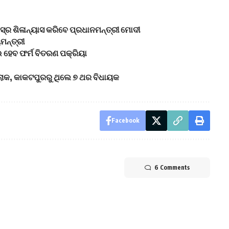
୍‌ର ଶିଳାନ୍ୟାସ କରିବେ ପ୍ରଧାନମନ୍ତ୍ରୀ ମୋଦୀ
ମନ୍ତ୍ରୀ
ହେବ ଫର୍ମ ବିତରଣ ପକ୍ରିୟା
ରଲୋକ, କାକଟପୁରରୁ ଥିଲେ ୭ ଥର ବିଧାୟକ
Facebook
6 Comments