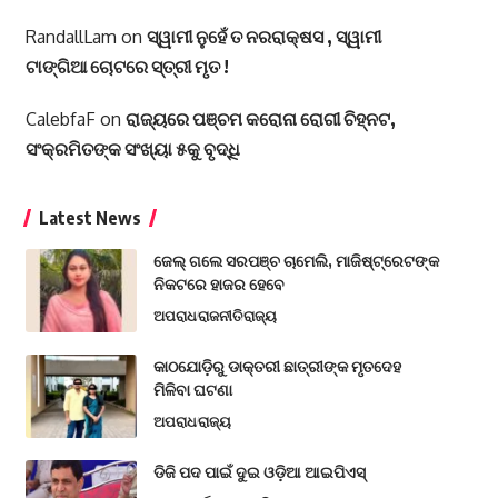
RandallLam
on
ସ୍ୱାମୀ ନୁହେଁ ତ ନରରାକ୍ଷସ , ସ୍ୱାମୀ
ଟାଙ୍ଗିଆ ଚୋଟରେ ସ୍ତ୍ରୀ ମୃତ !
CalebfaF
on
ରାଜ୍ୟରେ ପଞ୍ଚମ କରୋନା ରୋଗୀ ଚିହ୍ନଟ,
ସଂକ୍ରମିତଙ୍କ ସଂଖ୍ୟା ୫କୁ ବୃଦ୍ଧି
Latest News
ଜେଲ୍ ଗଲେ ସରପଞ୍ଚ ଚାମେଲି, ମାଜିଷ୍ଟ୍ରେଟଙ୍କ
ନିକଟରେ ହାଜର ହେବେ
ଅପରାଧ
ରାଜନୀତି
ରାଜ୍ୟ
କାଠଯୋଡ଼ିରୁ ଡାକ୍ତରୀ ଛାତ୍ରୀଙ୍କ ମୃତଦେହ
ମିଳିବା ଘଟଣା
ଅପରାଧ
ରାଜ୍ୟ
ଡିଜି ପଦ ପାଇଁ ଦୁଇ ଓଡ଼ିଆ ଆଇପିଏସ୍