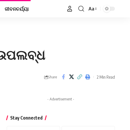
ଜୀବନଚର୍ଯ୍ୟା
Aa
Font
Resizer
 ଉପଲବ୍ଧ
2 Min Read
Share
- Advertisement -
Stay Connected