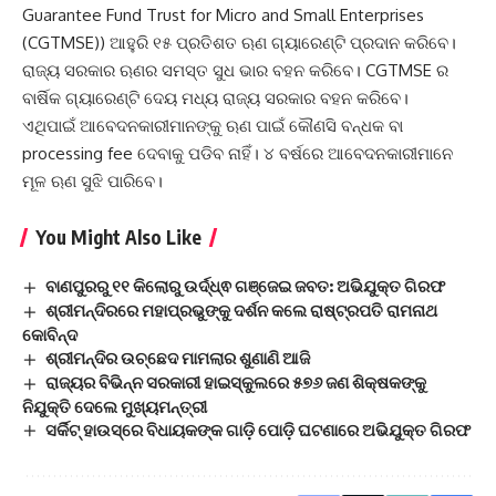
Guarantee Fund Trust for Micro and Small Enterprises
(CGTMSE)) ଆହୁରି ୧୫ ପ୍ରତିଶତ ଋଣ ଗ୍ୟାରେଣ୍ଟି ପ୍ରଦାନ କରିବେ।
ରାଜ୍ୟ ସରକାର ଋଣର ସମସ୍ତ ସୁଧ ଭାର ବହନ କରିବେ। CGTMSE ର
ବାର୍ଷିକ ଗ୍ୟାରେଣ୍ଟି ଦେୟ ମଧ୍ୟ ରାଜ୍ୟ ସରକାର ବହନ କରିବେ।
ଏଥିପାଇଁ ଆବେଦନକାରୀମାନଙ୍କୁ ଋଣ ପାଇଁ କୌଣସି ବନ୍ଧକ ବା
processing fee ଦେବାକୁ ପଡିବ ନାହିଁ। ୪ ବର୍ଷରେ ଆବେଦନକାରୀମାନେ
ମୂଳ ଋଣ ସୁଝି ପାରିବେ।
You Might Also Like
ବାଣପୁରରୁ ୧୧ କିଲୋରୁ ଉର୍ଦ୍ଧ୍ଵ ଗଞ୍ଜେଇ ଜବତ: ଅଭିଯୁକ୍ତ ଗିରଫ
ଶ୍ରୀମନ୍ଦିରରେ ମହାପ୍ରଭୁଙ୍କୁ ଦର୍ଶନ କଲେ ରାଷ୍ଟ୍ରପତି ରାମନାଥ
କୋବିନ୍ଦ
ଶ୍ରୀମନ୍ଦିର ଉଚ୍ଛେଦ ମାମଲାର ଶୁଣାଣି ଆଜି
ରାଜ୍ୟର ବିଭିନ୍ନ ସରକାରୀ ହାଇସ୍କୁଲରେ ୫୭୬ ଜଣ ଶିକ୍ଷକଙ୍କୁ
ନିଯୁକ୍ତି ଦେଲେ ମୁଖ୍ୟମନ୍ତ୍ରୀ
ସର୍କିଟ୍ ହାଉସ୍‌ରେ ବିଧାୟକଙ୍କ ଗାଡ଼ି ପୋଡ଼ି ଘଟଣାରେ ଅଭିଯୁକ୍ତ ଗିରଫ