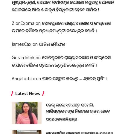
ମୁଖ୍ୟମନ୍ତ୍ରୀ, ସେପଟେ ନବୀନଙ୍କ ଘୋଷଣା ମଧୁବାବୁ ପେନସନ
ଯୋଜନାରେ ଆଉ ୫ ଲକ୍ଷ ହିତାଧିକାରୀ ହେବେ ସାମିଲ !
ZionExoma
on
ସୋନପୁରରେ ରାଜ୍ୟ ସରକାର ଓ କଂଗ୍ରେସ
ଉପରେ ବର୍ଷିଲେ ପ୍ରଧାନମନ୍ତ୍ରୀ ନରେନ୍ଦ୍ର ମୋଦି ।
JamesCax
on
ଆଜିର ରାଶିଫଳ
Gerardolok
on
ସୋନପୁରରେ ରାଜ୍ୟ ସରକାର ଓ କଂଗ୍ରେସ
ଉପରେ ବର୍ଷିଲେ ପ୍ରଧାନମନ୍ତ୍ରୀ ନରେନ୍ଦ୍ର ମୋଦି ।
Angelothini
on
ଘରେ ପସ୍ତୁତ କରନ୍ତୁ ….ବ୍ରେଡ୍ ପୁଡିଂ ।
Latest News
ଜେଲ୍ ଗଲେ ସରପଞ୍ଚ ଚାମେଲି,
ମାଜିଷ୍ଟ୍ରେଟଙ୍କ ନିକଟରେ ହାଜର ହେବେ
ଅପରାଧ
ରାଜନୀତି
ରାଜ୍ୟ
କାଠଯୋଡ଼ିରୁ ଡାକ୍ତରୀ ଛାତ୍ରୀଙ୍କ ମୃତଦେହ