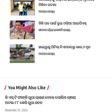
ମିଳିବା ଘଟଣା
ଅପରାଧ
ରାଜ୍ୟ
ଡିଜି ପଦ ପାଇଁ ଦୁଇ ଓଡ଼ିଆ ଆଇପିଏସ୍
ଜୀବନଚର୍ଯ୍ୟା
ରାଜନୀତି
ରାଜ୍ୟ
ହାଇୱାକୁ ପିଟିଲା ବିଏମଡବ୍ଲୁ କାର,୨ ମୃତ
ଅପରାଧ
ରାଜ୍ୟ
You Might Also Like
ଜି ଏସ୍ ଟି ଫାଙ୍କି ରୁପା ଚାଲାଣ ବେଳେ ପୋଲିସ ଦ୍ଵାରା
ଅଟକ: ୮୮ କେଜି ରୁପା ଜବତ
November 29, 2024