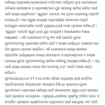
ବାଣିଜ୍ୟ ବ୍ୟବସାୟ କ୍ଷେତ୍ରରେ ବର୍ତ୍ତମାନ ଆସିଥିବା ନୂଆ ଜାଗରଣରେ
ଓଡିଶାର ସହରାଞ୍ଚଳ ଓ ଗ୍ରାମାଞ୍ଚଳର ଯୁବ ସମାଜକୁ ସାମିଲ କରିବା ପାଇଁ
ଆଜି ରାଜ୍ୟ କ୍ୟାବିନେଟ ‘ସ୍ୱୟମ’ ନାମରେ ଏକ ନୂତନ ଯୋଜନାକୁ ଅନୁମତି
ଦେଇଛନ୍ତି। ଏହା ଦ୍ୱାରା ରାଜ୍ୟର ବ୍ୟବସାୟିକ ବାତାବରଣ ଆହୁରି
ଉଜ୍ଜ୍ୱଳ ହୋଇପାରିବ ବୋଲି ମୁଖ୍ୟମନ୍ତ୍ରୀ ଆଶା ପ୍ରକାଶ କରିଛନ୍ତି।
‘ସ୍ୱୟମ’ ହେଉଛି ସ୍ୱତନ୍ତ୍ର ଯୁବ ଉଦ୍ୟମୀ ( Swatantra Yuba
Udyami) । ଏହି ଯୋଜନାରେ ୧୮ରୁ ୩୫ ବର୍ଷ ବୟମର ଯୁବକ
ଯୁବତୀମାନଙ୍କୁ ବ୍ୟବସାୟ କରିବା ପାଇଁ ୧ ଲକ୍ଷ ପର୍ଯ୍ୟନ୍ତ ବ୍ୟାଙ୍କ ଋଣ
ବିନା ସୁଧରେ ପ୍ରଦାନ କରାଯିବ। ଏହି ଯୋଜନାରେ ରାଜ୍ୟ ସରକାର
ପ୍ରାଥମିକ ପର୍ଯ୍ୟାୟରେ ଉଭୟ ସହରାଞ୍ଚଳ ଓ ଗ୍ରାମାଞ୍ଚଳର ୧ ଲକ୍ଷ
ଯୋଗ୍ୟ ଯୁବକ ଯୁବତୀମାନଙ୍କୁ ସାମିଲ କରିବାକୁ ଲକ୍ଷ୍ୟ ରଖିଛନ୍ତି । ଏଥି
ପାଇଁ ରାଜ୍ୟ ସରକାର ତାଙ୍କ ନିଜ ବଜେଟରୁ ୪୪୮ କୋଟି ଟଙ୍କା ଖର୍ଚ୍ଚ
କରିବେ।
ସୂଚନାଯୋଗ୍ୟ ଯେ 5T ତଥା ନବୀନ ଓଡିଶା ଅଧ୍ୟକ୍ଷ ଶ୍ରୀ କାର୍ତ୍ତିକ
ପାଣ୍ଡିଆନଙ୍କ ଜିଲ୍ଲାଗସ୍ତ ସମୟରେ ବିଭିନ୍ନ ସ୍ଥାନରେ ଯୁବକ
ଯୁବତୀମାନେ ବ୍ୟବସାୟ ବାଣିଜ୍ୟ ପାଇଁ ସରକାରଙ୍କ ସ୍ୱତନ୍ତ୍ର ସହାୟତା
ପାଇଁ ପ୍ରସ୍ତାବ ଦେଇଥିଲେ । ମୁଖ୍ୟମନ୍ତ୍ରୀଙ୍କ ଦୃଷ୍ଟିକୁ ଆସିବା ପରେ ଏ
ସଂପର୍କିତ ପ୍ରସ୍ତାବ କ୍ୟାବିନେଟର ଅନୁମୋଦନ ପାଇଁ ଯାଇଥିଲା ଏବଂ ଆଜି