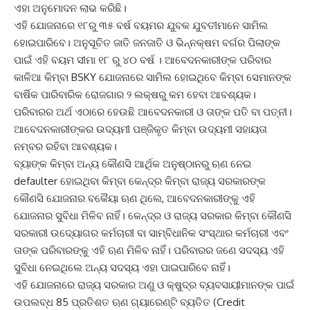
ଏହା ଅନୁମୋଦନ ଲାଭ କରିଛି।
ଏହି ଯୋଜନାରେ ୧୮ରୁ ୩୫ ବର୍ଷ ବୟମର ଯୁବକ ଯୁବତୀମାନେ ସାମିଲ
ହୋଇପାରିବେ। ଅନୁସୂଚିତ ଜାତି ଜନଜାତି ଓ ଭିନ୍ନକ୍ଷମ ବର୍ଗର ପିଲାଙ୍କ
ପାଇଁ ଏହି ବୟମ ସୀମା ୧୮ ରୁ ୪୦ ବର୍ଷ । ଆବେଦନକାରୀଙ୍କ ପରିବାର
କାଳିଆ କିମ୍ବା BSKY ଯୋଜନାରେ ସାମିଲ ହୋଇଥିବେ କିମ୍ବା ସେମାନଙ୍କ
ବାର୍ଷିକ ପାରିବାରିକ ରୋଜଗାର ୨ ଲକ୍ଷରୁ କମ ହେବା ଆବଶ୍ୟକ।
ପରିବାରର ଅର୍ଥ ଏଠାରେ ହେଉଛି ଆବେଦନକାରୀ ଓ ତାଙ୍କ ପତି ବା ପତ୍ନୀ।
ଆବେଦନକାରୀଙ୍କର ଉଦ୍ୟମୀ ପଞ୍ଜିକୃତ କିମ୍ବା ଉଦ୍ୟମୀ ସହାୟତା
ନମ୍ବର ରହିବା ଆବଶ୍ୟକ।
ବ୍ୟାଙ୍କ କିମ୍ବା ଅନ୍ୟ କୌଣସି ଆର୍ଥିକ ଅନୁଷ୍ଠାନରୁ ଋଣ ନେଇ
defaulter ହୋଇଥିବା କିମ୍ବା କେନ୍ଦ୍ର କିମ୍ବା ରାଜ୍ୟ ସରକାରଙ୍କ
କୌଣସି ଯୋଜନାର ବକୈୟା ଋଣ ଥିଲେ, ଆବେଦନକାରୀଙ୍କୁ ଏହି
ଯୋଜନାର ସୁବିଧା ମିଳିବ ନାହିଁ। କେନ୍ଦ୍ର ଓ ରାଜ୍ୟ ସରକାର କିମ୍ବା କୌଣସି
ସରକାରୀ ଉଦ୍ୟୋଗର କର୍ମଚାରୀ ବା ସାମ୍ବିଧାନିକ ସଂସ୍ଥାର କର୍ମଚାରୀ ଏବଂ
ତାଙ୍କ ପରିବାରଙ୍କୁ ଏହି ଋଣ ମିଳିବ ନାହିଁ। ପରିବାରର ଜଣେ ସଦସ୍ୟ ଏହି
ସୁବିଧା ନେଇଥିଲେ ଅନ୍ୟ ସଦସ୍ୟ ଏହା ପାଇପାରିବେ ନାହିଁ।
ଏହି ଯୋଜନାରେ ରାଜ୍ୟ ସରକାର ଅଣୁ ଓ କ୍ଷୁଦ୍ର ବ୍ୟବସାୟୀମାନଙ୍କ ପାଇଁ
ଉପଲବ୍ଧ 85 ପ୍ରତିଶତ ଋଣ ଗ୍ୟାରେଣ୍ଟି ବ୍ୟତିତ (Credit