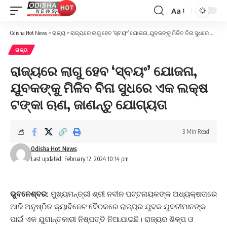
Aa
Font
Resizer
Odisha Hot News
>
ରାଜ୍ୟ
>
ରାଜ୍ୟରେ ଲାଗୁ ହେବ ‘ସ୍ବୟଂ’ ଯୋଜନା, ଯୁବକଙ୍କୁ ମିଳିବ ବିନା ସୁଧରେ ଏକ ଲକ୍ଷ ଟଙ୍କା ଋଣ, ଜାଣନ୍ତୁ ଯୋଗ୍ୟତା
ରାଜ୍ୟ
ରାଜ୍ୟରେ ଲାଗୁ ହେବ ‘ସ୍ବୟଂ’ ଯୋଜନା,
ଯୁବକଙ୍କୁ ମିଳିବ ବିନା ସୁଧରେ ଏକ ଲକ୍ଷ
ଟଙ୍କା ଋଣ, ଜାଣନ୍ତୁ ଯୋଗ୍ୟତା
3 Min Read
Odisha Hot News
Last updated: February 12, 2024 10:14 pm
ଭୁବନେଶ୍ବର:
ମୁଖ୍ୟମନ୍ତ୍ରୀ ଶ୍ରୀ ନବୀନ ପଟ୍ଟନାୟକଙ୍କ ଅଧ୍ୟକ୍ଷତାରେ
ଆଜି ଅନୁଷ୍ଠିତ କ୍ୟାବିନେଟ ବୈଠକରେ ରାଜ୍ୟର ଯୁବକ ଯୁବତୀମାନଙ୍କ
ପାଇଁ ଏକ ଯୁଗାନ୍ତକାରୀ ନିଷ୍ପତ୍ତି ନିଆଯାଇଛି। ରାଜ୍ୟର ଶିଳ୍ପ ଓ