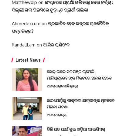
Matthewdip
on
କଂଗ୍ରେସ ପ୍ରାର୍ଥୀ ତାଲିକାକୁ ନେଇ ଚର୍ଚ୍ଚା :
ଦିଲ୍ଲୀ ଗଲା ପିଇସିରେ ଚୂଡ଼ାନ୍ତ ପ୍ରାର୍ଥୀ ତାଲିକା
Ahmedexcum
on
ପ୍ରଭାବିତ ହେବ ଭଦ୍ରକ ରାଜନୈତିକ
ପଟ୍ଟଚିତ୍ର?
RandallLam
on
ଆଜିର ରାଶିଫଳ
Latest News
ଜେଲ୍ ଗଲେ ସରପଞ୍ଚ ଚାମେଲି,
ମାଜିଷ୍ଟ୍ରେଟଙ୍କ ନିକଟରେ ହାଜର ହେବେ
ଅପରାଧ
ରାଜନୀତି
ରାଜ୍ୟ
କାଠଯୋଡ଼ିରୁ ଡାକ୍ତରୀ ଛାତ୍ରୀଙ୍କ ମୃତଦେହ
ମିଳିବା ଘଟଣା
ଅପରାଧ
ରାଜ୍ୟ
ଡିଜି ପଦ ପାଇଁ ଦୁଇ ଓଡ଼ିଆ ଆଇପିଏସ୍