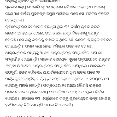
ପକ୍ଷରୁ ସ୍ପଷ୍ଟ ସୂଚନା ଦିଆଯାଇନାହିଁ।
ସୂଚନାଯୋଗ୍ୟ ଗତକାଲି ଭୁବନେଶ୍ବରର ବମିଖାଲ ଅବରୋଧ ଅଂଚଳରୁ
ଜଣେ ୩୫ ବର୍ଷୀୟ ଯୁବକଙ୍କ ନମୁନା ପରୀକ୍ଷା ପରେ ସେ ପଜିଟିଭ ଚିହ୍ନଟ
ହୋଇଥିଲେ।
ଭୁବନେଶ୍ବରର ବମିଖାଲର ବାସିନ୍ଦା ଥିବା ୩୫ ବର୍ଷୀୟ ଯୁବକ କିଭଳି
କରୋନା ଆକ୍ରାନ୍ତ ହେଲେ, ତାହା ତାଙ୍କ ଗସ୍ତ ବିବରଣୀରୁ ସ୍ପଷ୍ଟ
ହୋଇଛି। ସେ ଘରୁ ବାହାରକୁ ବାହାରି ନ ଥିଲେ ହେଁ କରୋନା ଭୂତାଣୁର କବଳିତ
ହୋଇଛନ୍ତି। ଅସଲ କଥା ହେଲା, ବମିଖାଲ ଅଞ୍ଚଳର ୧୪ ଜଣ
ଆକ୍ରାନ୍ତଙ୍କ ମଧ୍ୟରୁ ୩ ଜଣ ଆକ୍ରାନ୍ତଙ୍କ ସଂସ୍ପର୍ଶରେ ଆସି ସେ
ସଂକ୍ରମିତ ହୋଇଛନ୍ତି। ସରକାର ଦେଇଥିବା‌ ସୂଚନା ଅନୁଯାୟୀ ସେ ରାଜ୍ୟର
୭,୮,୨୨ ଓ ୩୯ତମ ଆକ୍ରାନ୍ତଙ୍କ ସଂସ୍ପର୍ଶରେ ଆସିଥିଲେ। ଆକ୍ରାନ୍ତ
ଜୟଦୁର୍ଗା ନଗର ବାବିଲୋନ୍ ଆପାର୍ଟମେଣ୍ଟରେ ଥିବା ତାଙ୍କ ଘରେ ୨୨
ମାର୍ଚ୍ଚରୁ ୧୨ ଏପ୍ରିଲ୍ ପର୍ଯ୍ୟନ୍ତ ସଙ୍ଗରୋଧରେ ଥିଲେ। ଏ ସମୟରେ ସେ
ବାହାରକୁ ବାହାରି ନାହାନ୍ତି। ତାଙ୍କଠାରେ କରୋନାର କୌଣସି ଲକ୍ଷଣ
ପ୍ରକାଶ ପାଇ ନ ଥିଲେ ମଧ୍ୟ ୧୩ ତାରିଖରେ ତାଙ୍କର ନମୁନା ପଜିଟିଭ୍
ବା‌ହାରିଛି। ଏହାପରେ ୧୩ ଏପ୍ରିଲରେ ତାଙ୍କୁ ଭୁବନେଶ୍ବର କିମ୍ସ କୋଭିଡ୍
ହସ୍ପିଟାଲକୁ ଚିକିତ୍ସା ଲାଗି ପଠାଇ ଦିଆଯାଇଛି।