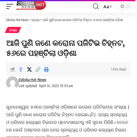
Aa
Font
Resizer
Odisha Hot News
>
ରାଜ୍ୟ
>
ଆଜି ପୁଣି ଜଣେ କରୋନା ପଜିଟିଭ ଚିହ୍ନଟ, ୫୬ରେ ପହଞ୍ଚିଲା ଓଡ଼ିଶା
ରାଜ୍ୟ
ଆଜି ପୁଣି ଜଣେ କରୋନା ପଜିଟିଭ ଚିହ୍ନଟ,
୫୬ରେ ପହଞ୍ଚିଲା ଓଡ଼ିଶା
1 Min Read
Odisha Hot News
Last updated: April 14, 2020 10:03 am
ଭୁବନେଶ୍ୱର: ୫୬ରେ ପହଞ୍ଚିଲା ଓଡ଼ିଶାରେ କରୋନା ପଜିଟିଭଙ୍କ ସଂଖ୍ୟା |
ଆଜି ପୁଣି ଜଣେ କରୋନା ପଜିଟିଭ ଚିହ୍ନଟ ହୋଇଛନ୍ତି| ରାଜ୍ୟ ସ୍ବାସ୍ଥ୍ୟ
ଓ ପରିବାର କଲ୍ୟାଣ ବିଭାଗର ଓ୍ବେବସାଇଟରୁ ଏହି ସୂଚନା ମିଳିଛି। ତେବେ
ସେ କେଉଁ ଅଞ୍ଚଳର ତାହା ନେଇ ସ୍ବାସ୍ଥ୍ୟ ଓ ପରିବାର କଲ୍ୟାଣ ବିଭାଗ