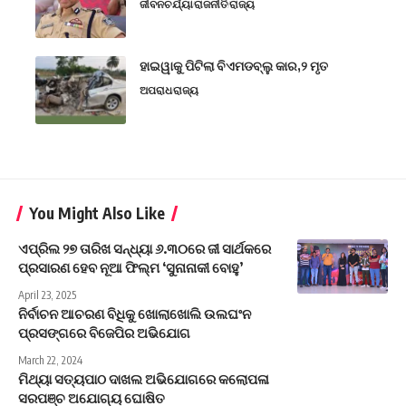
ଜୀବନଚର୍ଯ୍ୟା
ରାଜନୀତି
ରାଜ୍ୟ
ହାଇୱାକୁ ପିଟିଲା ବିଏମଡବ୍ଲୁ କାର,୨ ମୃତ
ଅପରାଧ
ରାଜ୍ୟ
You Might Also Like
ଏପ୍ରିଲ ୨୭ ତାରିଖ ସନ୍ଧ୍ୟା ୬.୩୦ରେ ଜୀ ସାର୍ଥକରେ
ପ୍ରସାରଣ ହେବ ନୂଆ ଫିଲ୍ମ ‘ସୁନାନାକୀ ବୋହୁ’
April 23, 2025
ନିର୍ବାଚନ ଆଚରଣ ବିଧିକୁ ଖୋଲାଖୋଲି ଉଲଘଂନ
ପ୍ରସଙ୍ଗରେ ବିଜେପିର ଅଭିଯୋଗ
March 22, 2024
ମିଥ୍ୟା ସତ୍ୟପାଠ ଦାଖଲ ଅଭିଯୋଗରେ କଲୋପଳା
ସରପଞ୍ଚ ଅଯୋଗ୍ୟ ଘୋଷିତ