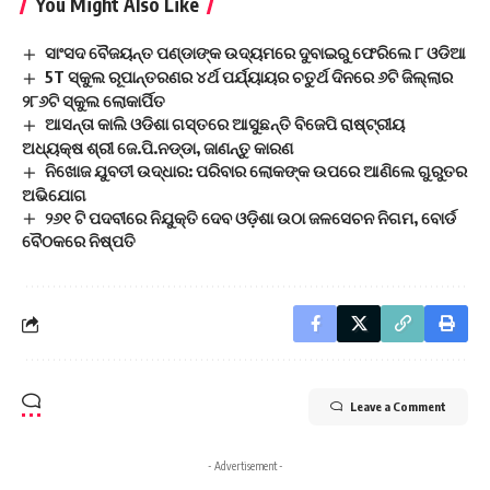
You Might Also Like
ସାଂସଦ ବୈଜୟନ୍ତ ପଣ୍ଡାଙ୍କ ଉଦ୍ୟମରେ ଦୁବାଇରୁ ଫେରିଲେ ୮ ଓଡିଆ
5T ସ୍କୁଲ ରୂପାନ୍ତରଣର ୪ର୍ଥ ପର୍ଯ୍ୟାୟର ଚତୁର୍ଥ ଦିନରେ ୬ଟି ଜିଲ୍ଲାର
୨୮୬ଟି ସ୍କୁଲ ଲୋକାର୍ପିତ
ଆସନ୍ତା କାଲି ଓଡିଶା ଗସ୍ତରେ ଆସୁଛନ୍ତି ବିଜେପି ରାଷ୍ଟ୍ରୀୟ
ଅଧ୍ୟକ୍ଷ ଶ୍ରୀ ଜେ.ପି.ନଡ୍ଡା, ଜାଣନ୍ତୁ କାରଣ
ନିଖୋଜ ଯୁବତୀ ଉଦ୍ଧାର: ପରିବାର ଲୋକଙ୍କ ଉପରେ ଆଣିଲେ ଗୁରୁତର
ଅଭିଯୋଗ
୨୬୧ ଟି ପଦବୀରେ ନିଯୁକ୍ତି ଦେବ ଓଡ଼ିଶା ଉଠା ଜଳସେଚନ ନିଗମ, ବୋର୍ଡ
ବୈଠକରେ ନିଷ୍ପତି
Leave a Comment
- Advertisement -