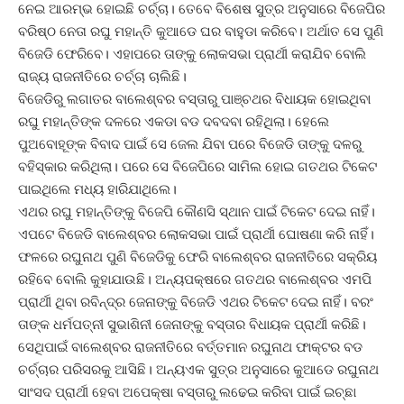
ନେଇ ଆରମ୍ଭ ହୋଇଛି ଚର୍ଚ୍ଚା। ତେବେ ବିଶେଷ ସୁତ୍ର ଅନୁସାରେ ବିଜେପିର
ବରିଷ୍ଠ ନେତା ରଘୁ ମହାନ୍ତି କୁଆଡେ ଘର ବାହୁଡା କରିବେ। ଅର୍ଥାତ ସେ ପୁଣି
ବିଜେଡି ଫେରିବେ। ଏହାପରେ ତାଙ୍କୁ ଲୋକସଭା ପ୍ରାର୍ଥୀ କରାଯିବ ବୋଲି
ରାଜ୍ୟ ରାଜନୀତିରେ ଚର୍ଚ୍ଚା ଚାଲିଛି।
ବିଜେଡିରୁ ଲଗାତର ବାଲେଶ୍ବର ବସ୍ତାରୁ ପାଞ୍ଚଥର ବିଧାୟକ ହୋଇଥିବା
ରଘୁ ମହାନ୍ତିଙ୍କ ଦଳରେ ଏକଡା ବଡ ଦବଦବା ରହିଥିଲା। ହେଲେ
ପୁଅବୋହୂଙ୍କ ବିବାଦ ପାଇଁ ସେ ଜେଲ ଯିବା ପରେ ବିଜେଡି ତାଙ୍କୁ ଦଳରୁ
ବହିସ୍କାର କରିଥିଲା। ପରେ ସେ ବିଜେପିରେ ସାମିଲ ହୋଇ ଗତଥର ଟିକେଟ
ପାଇଥିଲେ ମଧ୍ୟ ହାରିଯାଥିଲେ।
ଏଥର ରଘୁ ମହାନ୍ତିଙ୍କୁ ବିଜେପି କୌଣସି ସ୍ଥାନ ପାଇଁ ଟିକେଟ ଦେଇ ନାହିଁ।
ଏପଟେ ବିଜେଡି ବାଲେଶ୍ବର ଲୋକସଭା ପାଇଁ ପ୍ରାର୍ଥୀ ଘୋଷଣା କରି ନାହିଁ।
ଫଳରେ ରଘୁନାଥ ପୁଣି ବିଜେଡିକୁ ଫେରି ବାଲେଶ୍ବର ରାଜନୀତିରେ ସକ୍ରିୟ
ରହିବେ ବୋଲି କୁହାଯାଉଛି। ଅନ୍ୟପକ୍ଷରେ ଗତଥର ବାଲେଶ୍ବର ଏମପି
ପ୍ରାର୍ଥୀ ଥିବା ରବିନ୍ଦ୍ର ଜେନାଙ୍କୁ ବିଜେଡି ଏଥର ଟିକେଟ ଦେଇ ନାହିଁ। ବରଂ
ତାଙ୍କ ଧର୍ମପତ୍ନୀ ସୁଭାଶିନୀ ଜେନାଙ୍କୁ ବସ୍ତାର ବିଧାୟକ ପ୍ରାର୍ଥୀ କରିଛି।
ସେଥିପାଇଁ ବାଲେଶ୍ବର ରାଜନୀତିରେ ବର୍ତ୍ତମାନ ରଘୁନାଥ ଫାକ୍ଟର ବଡ
ଚର୍ଚ୍ଚାର ପରିସରକୁ ଆସିଛି। ଅନ୍ୟଏକ ସୁତ୍ର ଅନୁସାରେ କୁଆଡେ ରଘୁନାଥ
ସାଂସଦ ପ୍ରାର୍ଥୀ ହେବା ଅପେକ୍ଷା ବସ୍ତାରୁ ଲଢେଇ କରିବା ପାଇଁ ଇଚ୍ଛା