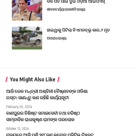
ଡିଜି ପଦ ପାଇଁ ଦୁଇ ଓଡ଼ିଆ ଆଇପିଏସ୍
ଜୀବନଚର୍ଯ୍ୟା
ରାଜନୀତି
ରାଜ୍ୟ
ହାଇୱାକୁ ପିଟିଲା ବିଏମଡବ୍ଲୁ କାର,୨ ମୃତ
ଅପରାଧ
ରାଜ୍ୟ
You Might Also Like
ଆଜି ରେଳ ମନ୍ତ୍ରୀ ଅଶ୍ବିନୀ ବୈଷ୍ଣବଙ୍କ ଓଡିଶା
ଗସ୍ତ: ଜାଣନ୍ତୁ କଣ ରହିଛି କାର୍ଯ୍ୟସୂଚୀ
February 20, 2024
ବାଣପୁରର ବିଶିଷ୍ଟ ସମାଜସେବୀ ତଥା ବରିଷ୍ଠ
ସାମ୍ବାଦିକ ରାଧାକୃଷ୍ଣ ରାମଙ୍କ ପରଲୋକ
October 13, 2024
ରାଜ୍ୟରେ ଆଜି ପୁଣି ୨୧୮ଜଣ କରୋନା ପଜିଟିଭ୍ ଚିହ୍ନଟ