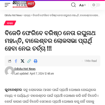
Aa
Font
Resizer
Odisha Hot News
>
ରାଜ୍ୟ
>
ବିଜେଡି ଫେରିବେ ବରିଷ୍ଠ ନେତା ରଘୁନାଥ ମହାନ୍ତି, ବାଲେଶ୍ବର ଲୋକସଭା ପ୍ରାର୍ଥି ହେବା ନେଇ ଚର୍ଚ୍ଚା !!!
ରାଜ୍ୟ
ବିଜେଡି ଫେରିବେ ବରିଷ୍ଠ ନେତା ରଘୁନାଥ
ମହାନ୍ତି, ବାଲେଶ୍ବର ଲୋକସଭା ପ୍ରାର୍ଥି
ହେବା ନେଇ ଚର୍ଚ୍ଚା !!!
1 Min Read
Odisha Hot News
Last updated: April 7, 2024 12:48 am
ଭୁବନେଶ୍ବର
: ସବୁ ଲୋକସଭା ଆସନ ପାଇଁ ପ୍ରାର୍ଥୀ ଘୋଷଣା ହୋଇଥିଲେ
ମଧ୍ୟ ଏ ପର୍ଯ୍ୟନ୍ତ ବାଲେଶ୍ବର ପାଇଁ ପ୍ରାର୍ଥୀ ଘୋଷଣା କରି ନାହିଁ ବିଜେଡି।
କେଉଁ କାରଣ ପାଇଁ ବିଜେଡି ସେଠାରେ ପ୍ରାର୍ଥୀ ଘୋଷଣା କରୁ ନାହିଁ ତାହାକୁ