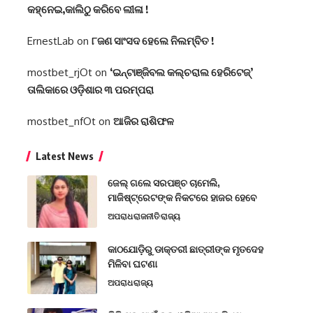
କହ୍ନେଇ,କାଲିଠୁ କରିବେ ଲୀଳା !
ErnestLab
on
୮ଜଣ ସାଂସଦ ହେଲେ ନିଲମ୍ବିତ !
mostbet_rjOt
on
‘ଇନ୍‌ଟାଞ୍ଜିବଲ କଲ୍‌ଚରାଲ ହେରିଟେଜ୍‌’
ତାଲିକାରେ ଓଡ଼ିଶାର ୩ ପରମ୍ପରା
mostbet_nfOt
on
ଆଜିର ରାଶିଫଳ
Latest News
ଜେଲ୍ ଗଲେ ସରପଞ୍ଚ ଚାମେଲି,
ମାଜିଷ୍ଟ୍ରେଟଙ୍କ ନିକଟରେ ହାଜର ହେବେ
ଅପରାଧ
ରାଜନୀତି
ରାଜ୍ୟ
କାଠଯୋଡ଼ିରୁ ଡାକ୍ତରୀ ଛାତ୍ରୀଙ୍କ ମୃତଦେହ
ମିଳିବା ଘଟଣା
ଅପରାଧ
ରାଜ୍ୟ