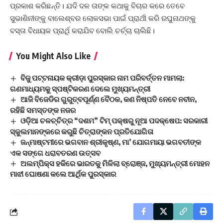
ପ୍ରକାଶ କରିଛନ୍ତି। ଯଦି ଦଳ ତାଙ୍କ କଥାକୁ ବିଚାର କରେ ତେବେ
ସୁଭାଶିନୀଙ୍କୁ ବାଲେଶ୍ବର ଲୋକସଭା ପାଇଁ ପ୍ରାର୍ଥୀ କରି ରଘୁନାଥଙ୍କୁ
ବସ୍ତା ବିଧାୟକ ପ୍ରାର୍ଥି କରାଯିବ ବୋଲି ଚର୍ଚ୍ଚା ଚାଲିଛି।
You Might Also Like
ବିଜୁ ପଟ୍ଟନାୟକ କ୍ରୀଡ଼ା ପୁରସ୍କାର ନାମ ପରିବର୍ତ୍ତନ ମାମଲା:
ଗଣମାଧ୍ୟମକୁ ସ୍ପଷ୍ଟିକରଣ ଦେଲେ ମୁଖ୍ୟମନ୍ତ୍ରୀ
ଆଜି ବିଜେଡିର ଗୁରୁତ୍ବପୂର୍ଣ୍ଣ ବୈଠକ, କଣ ନିଷ୍ପତି ନେବେ ନବୀନ,
ରହିଛି ସମସ୍ତଙ୍କ ନଜର
ଓଡ଼ିଆ ଚଳଚ୍ଚିତ୍ର “ଦଶମ” ଟିମ୍ ପକ୍ଷରୁ ନୂଆ ପଦକ୍ଷେପ: ସରକାରୀ
ସ୍କୁଲମାନଙ୍କରେ କରୁଛି ଚିତ୍ରାଙ୍କନ ପ୍ରତିଯୋଗିତା
ଜନ୍ମାଷ୍ଟମୀରେ ଭଗବାନ ଶ୍ରୀକୃଷ୍ଣ, ମା’ ଯୋଗମାୟା ଭଗବତୀଙ୍କ
ଏକ ସଙ୍ଗେ ଧରାବତରଣ ଉତ୍ସବ
ଅଲମ୍ପିକ୍ସ ହକିରେ ଭାରତକୁ ମିଳିଲା ବ୍ରୋଞ୍ଜ, ମୁଖ୍ୟମନ୍ତ୍ରୀ ମୋହନ
ମାଝୀ ଘୋଷଣା କଲେ ଆର୍ଥିକ ପୁରସ୍କାର