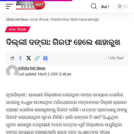
Aa
Font
Resizer
Odisha Hot News
>
ଦେଶ- ବିଦେଶ
>
ଦିଲ୍ଲୀ ଦଙ୍ଗା: ଗିରଫ ହେଲେ ଶାହାରୁଖ
ଦେଶ- ବିଦେଶ
ଦିଲ୍ଲୀ ଦଙ୍ଗା: ଗିରଫ ହେଲେ ଶାହାରୁଖ
1 Min Read
Odisha Hot News
Last updated: March 3, 2020 12:48 pm
ନୂଆଦିଲ୍ଲୀ : ରାଜଧାନୀ ଦିଲ୍ଲୀରେ ହୋଇଥିବା ଦଙ୍ଗା ସମୟରେ ପୋଲିସ
ଉପରକୁ ବନ୍ଧୁକ ଉଠାଇଥିବା ଅଭିଯୋଗରେ ମଙ୍ଗଳବାର ଦିଲ୍ଲୀ କ୍ରାଇମ
ବ୍ରାଞ୍ଚ ପୋଲିସ ଶାହାରୁଖଙ୍କୁ ଗିରଫ କରିଛି। ଉତ୍ତର ପ୍ରଦେଶରୁ ତାଙ୍କୁ
ଗିରଫ କରାଯାଇଥିବା ସୂଚନା ମିଳିଛି। ନାଲି ରଙ୍ଗର ଟି-ଶାର୍ଟ ପିନ୍ଧିଥିବା
ଯୁବକ ଶାହାରୁଖ ପେବୃୟାରୀ ୨୪ରେ ଉତ୍ତର-ପୂର୍ବ ଦିଲ୍ଲୀରେ ଉପୁଜିଥିବା
ଦଙ୍ଗା ସମୟରେ ଖୋଲାଖୋଲି ଭାବେ ହେଡ୍‌ କନ୍‌ଷ୍ଟେବଳ ଦୀପକ