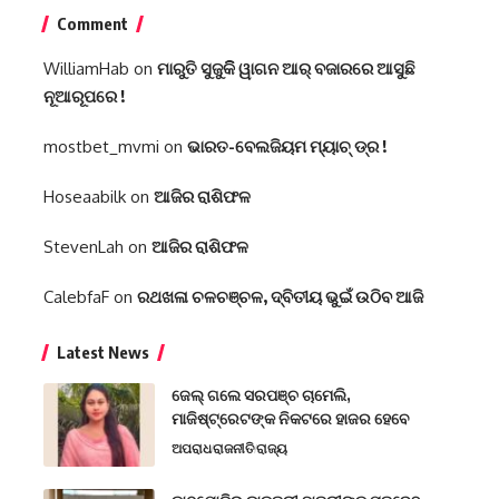
Comment
WilliamHab
on
ମାରୁତି ସୁଜୁକିି ୱାଗନ ଆର୍ ବଜାରରେ ଆସୁଛି
ନୂଆରୂପରେ !
mostbet_mvmi
on
ଭାରତ-ବେଲଜିୟମ ମ୍ୟାଚ୍ ଡ୍ର !
Hoseaabilk
on
ଆଜିର ରାଶିଫଳ
StevenLah
on
ଆଜିର ରାଶିଫଳ
CalebfaF
on
ରଥଖଳା ଚଳଚ‌ଞ୍ଚଳ, ଦ୍ବିତୀୟ ଭୁଇଁ ଉଠିବ ଆଜି
Latest News
ଜେଲ୍ ଗଲେ ସରପଞ୍ଚ ଚାମେଲି,
ମାଜିଷ୍ଟ୍ରେଟଙ୍କ ନିକଟରେ ହାଜର ହେବେ
ଅପରାଧ
ରାଜନୀତି
ରାଜ୍ୟ