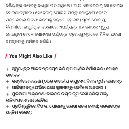
ଦହିୟାଙ୍କ ଉପରକୁ ବନ୍ଧୁକ ଉଠାଇଥିଲେ। ଆଉ ଏହାପରଠାରୁ ସେ ଫେରାର
ହୋଇଯାଇଥିଲେ। ସେବେଠାରୁ ପୋଲିସ ତାଙ୍କୁ ଖୋଜୁଥବା ବେଳେ
ମଙ୍ଗଳବାର ଗିରଫ କରିବାକୁ ସକ୍ଷମ ହୋଇଛି। ସୂଚନାଯୋଗ୍ୟ,
ଦିଲ୍ଲୀରେ ଉପୁଜିଥିବା ଦଙ୍ଗାରେ ଏପର୍ଯ୍ୟନ୍ତ ୪୭ ଜଣଙ୍କ ମୃତ୍ୟୁ
ହୋଇଥିବା ବେଳେ ସୋମବାର ପର୍ଯ୍ୟନ୍ତ ଡ୍ରେନ୍‌ରୁ ମୃତଦେହ ମିଳିବା ଘଟଣା
ସମସ୍ତଙ୍କୁ ମର୍ମାହତ କରିଛି।
You Might Also Like
ସ୍ୱତନ୍ତ୍ର ଆଇନ ପ୍ରଣୟନ କରି ରାମ ମନ୍ଦିର ନିର୍ମାଣ କର : ମୋହନ
ଭାଗବତ
କଶ୍ମୀରର ବଡ୍‌ଗାମ୍‌ ଠାରେ ଭାରତୀୟ ବାୟୁସେନା ବିମାନ ଦୁର୍ଘଟନାଗ୍ରସ୍ତ
ପାକିସ୍ତାନରୁ ଫେରିବା ପରେ ସୁଷମାଙ୍କୁ ଭେଟିଲେ ଅନସାରୀ ।
ପୁଲଓାମା ଆକ୍ରମଣ: ଭାରତର ଉଗ୍ର ରୂପ ଦେଖି ଡରିଲା ପାକ୍,
ଜାତିସଂଘର ଶରଣ ଲୋଡିଲା
ପ୍ରତିଶ୍ରୁତିରେ ବିଫଳ, ଯୋଜନାକୁ ଭରଷା କଲେ ମୋଦୀ; ସରକାରଙ୍କ
ଅନ୍ତିମ ବଜେଟ୍ !