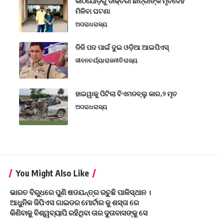
କାଠଯୋଡ଼ିରୁ ଡାକ୍ତରୀ ଛାତ୍ରୀଙ୍କ ମୃତଦେହ
ମିଳିବା ଘଟଣା
ଅପରାଧ
ରାଜ୍ୟ
ଡିଜି ପଦ ପାଇଁ ଦୁଇ ଓଡ଼ିଆ ଆଇପିଏସ୍
ଜୀବନଚର୍ଯ୍ୟା
ରାଜନୀତି
ରାଜ୍ୟ
ହାଇୱାକୁ ପିଟିଲା ବିଏମଡବ୍ଲୁ କାର,୨ ମୃତ
ଅପରାଧ
ରାଜ୍ୟ
You Might Also Like
ଭାରତ ବିରୁଧରେ ପୁଣି ଷଡଯନ୍ତ୍ର ରଚୁଛି ପାକିସ୍ଥାନ ।
ଆଧୁନିକ ଜିପିଏସ ଗାଇଡର ମୋର୍ଟାର କୁ ଶସ୍ତା ରେ
କିଣିବାକୁ ବିଶ୍ୱବ୍ୟାପି ରହିଥିବା ତାର ଦୁତାବାସଙ୍କୁ ସେ