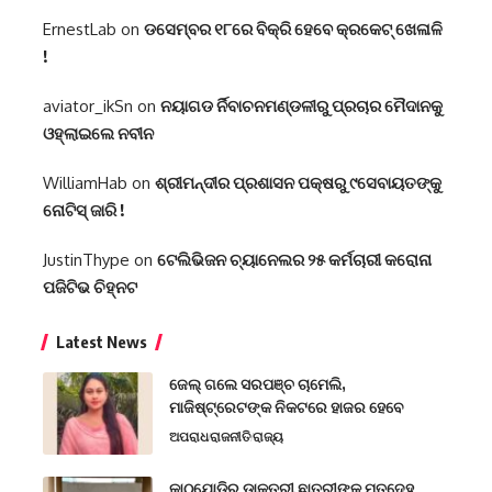
ErnestLab
on
ଡସେମ୍ବର ୧୮ରେ ବିକ୍ରି ହେବେ କ୍ରକେଟ୍ ଖେଳାଳି
!
aviator_ikSn
on
ନୟାଗଡ ର୍ନିବାଚନମଣ୍ଡଳୀରୁ ପ୍ରଚାର ମୈଦାନକୁ
ଓହ୍ଲାଇଲେ ନବୀନ
WilliamHab
on
ଶ୍ରୀମନ୍ଦୀର ପ୍ରଶାସନ ପକ୍ଷରୁ ୯ସେବାୟତଙ୍କୁ
ନୋଟିସ୍ ଜାରି !
JustinThype
on
ଟେଲିଭିଜନ ଚ୍ୟାନେଲର ୨୫ କର୍ମଚାରୀ କରୋନା
ପଜିଟିଭ ଚିହ୍ନଟ
Latest News
ଜେଲ୍ ଗଲେ ସରପଞ୍ଚ ଚାମେଲି,
ମାଜିଷ୍ଟ୍ରେଟଙ୍କ ନିକଟରେ ହାଜର ହେବେ
ଅପରାଧ
ରାଜନୀତି
ରାଜ୍ୟ
କାଠଯୋଡ଼ିରୁ ଡାକ୍ତରୀ ଛାତ୍ରୀଙ୍କ ମୃତଦେହ