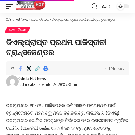
Aa
Font
Resizer
Odisha Hot News
>
ଦେଶ- ବିଦେଶ
>
ଡିଏଲ୍‌ପ୍ରାପ୍ତ ପ୍ରଥମ ପାକିସ୍ତାନୀ ଟ୍ରାନ୍ସଜେଣ୍ଡର
ଦେଶ- ବିଦେଶ
ଡିଏଲ୍‌ପ୍ରାପ୍ତ ପ୍ରଥମ ପାକିସ୍ତାନୀ
ଟ୍ରାନ୍ସଜେଣ୍ଡର
1 Min Read
Odisha Hot News
Last updated: November 29, 2018 7:36 pm
ଇସଲାମାବାଦ, ୨୮/୧୧ : ପାକିସ୍ତାନର ଇତିହାସରେ ପ୍ରଥମଥର ପାଇଁ
ଟ୍ରାନ୍ସଜେଣ୍ଡର ମହିଳାଙ୍କୁ ମିଳିଛି ଡ୍ରାଇଭିଙ୍ଗ ଲାଇସେନ୍ସ (ଡିଏଲ୍‌) ।
ଇସଲାମାବାଦ ପୋଲିସ ପ୍ରମୁଖଙ୍କ ନିର୍ଦ୍ଦେଶ ପରେ ଇସଲାମାବାଦ ଟ୍ରାଫିକ
ପୋଲିସ (ଆଇଟିପି) ଲୈଲା ଅଲ୍ଲୀ ନାମକ ଟ୍ରାନ୍ସଜେଣ୍ଡରଙ୍କୁ