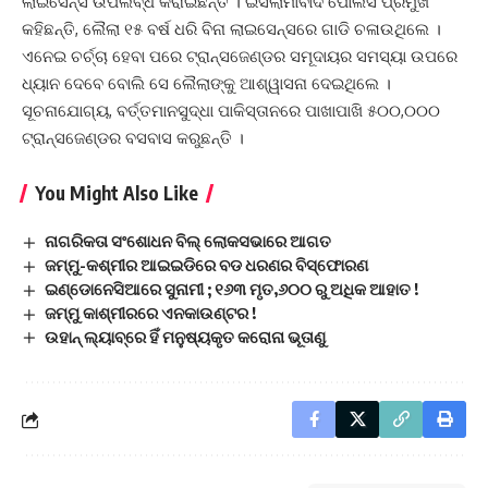
ଲାଇସେନ୍ସ ଉପଲବ୍ଧ କରାଇଛନ୍ତି । ଇସଲାମାବାଦ ପୋଲିସ ପ୍ରମୁଖ
କହିଛନ୍ତି, ଲୈଲା ୧୫ ବର୍ଷ ଧରି ବିନା ଲାଇସେନ୍ସରେ ଗାଡି ଚଳାଉଥିଲେ ।
ଏନେଇ ଚର୍ଚ୍ଚା ହେବା ପରେ ଟ୍ରାନ୍ସଜେଣ୍ଡର ସମୂଦାୟର ସମସ୍ୟା ଉପରେ
ଧ୍ୟାନ ଦେବେ ବୋଲି ସେ ଲୈଲାଙ୍କୁ ଆଶ୍ୱାସନା ଦେଇଥିଲେ ।
ସୂଚନାଯୋଗ୍ୟ, ବର୍ତ୍ତମାନସୁଦ୍ଧା ପାକିସ୍ତାନରେ ପାଖାପାଖି ୫୦୦,୦୦୦
ଟ୍ରାନ୍ସଜେଣ୍ଡର ବସବାସ କରୁଛନ୍ତି ।
You Might Also Like
ନାଗରିକତା ସଂଶୋଧନ ବିଲ୍‌ ଲୋକସଭାରେ ଆଗତ
ଜମ୍ମୁ-କଶ୍ମୀର ଆଇଇଡିରେ ବଡ ଧରଣର ବିସ୍ଫୋରଣ
ଇଣ୍ଡୋନେସିଆରେ ସୁନାମୀ ; ୧୬୩ ମୃତ,୬୦୦ ରୁ ଅଧିକ ଆହାତ !
ଜମ୍ମୁ କାଶ୍ମୀରରେ ଏନକାଉଣ୍ଟର !
ଉହାନ୍‌ ଲ୍ୟାବ୍‌ରେ ହିଁ ମନୁଷ୍ୟକୃତ କରୋନା ଭୂତାଣୁ