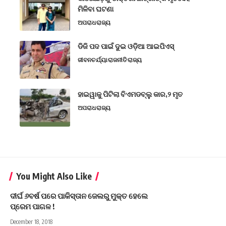
ମିଳିବା ଘଟଣା
ଅପରାଧ
ରାଜ୍ୟ
ଡିଜି ପଦ ପାଇଁ ଦୁଇ ଓଡ଼ିଆ ଆଇପିଏସ୍
ଜୀବନଚର୍ଯ୍ୟା
ରାଜନୀତି
ରାଜ୍ୟ
ହାଇୱାକୁ ପିଟିଲା ବିଏମଡବ୍ଲୁ କାର,୨ ମୃତ
ଅପରାଧ
ରାଜ୍ୟ
You Might Also Like
ଦୀର୍ଘ ୬ବର୍ଷ ପରେ ପାକିସ୍ତାନ ଜେଲରୁ ମୁକ୍ତ ହେଲେ
ପ୍ରେମ ପାଗଳ !
December 18, 2018