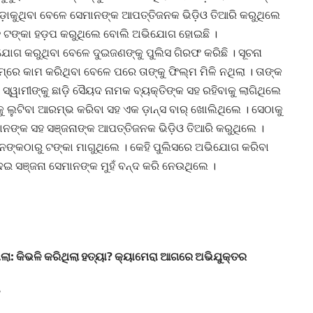
 ଡ଼ାକୁଥିବା ବେଳେ ସେମାନଙ୍କ ଆପତ୍ତିଜନକ ଭିଡ଼ିଓ ତିଆରି କରୁଥିଲେ
 ସହ ଟଙ୍କା ହଡ଼ପ କରୁଥିଲେ ବୋଲି ଅଭିଯୋଗ ହୋଇଛି ।
ୋଗ କରୁଥିବା ବେଳେ ଦୁଇଜଣଙ୍କୁ ପୁଲିସ ଗିରଫ କରିଛି । ସୂଚନା
୍‌ରେ କାମ କରିଥିବା ବେଳେ ପରେ ତାଙ୍କୁ ଫିଲ୍ମ ମିଳି ନଥିଲା । ତାଙ୍କ
ସ୍ୱାମୀଙ୍କୁ ଛାଡ଼ି ସୈୟଦ ନାମକ ବ୍ୟକ୍ତିଙ୍କ ସହ ରହିବାକୁ ଲାଗିଥିଲେ
 ଲୁଟିବା ଆରମ୍ଭ କରିବା ସହ ଏକ ଡ଼ାନ୍ସ ବାର୍‌ ଖୋଲିଥିଲେ । ସେଠାକୁ
ନଙ୍କ ସହ ସଞ୍ଜନାଙ୍କ ଆପତ୍ତିଜନକ ଭିଡ଼ିଓ ତିଆରି କରୁଥିଲେ ।
ନଙ୍କଠାରୁ ଟଙ୍କା ମାଗୁଥିଲେ । କେହି ପୁଲିସରେ ଅଭିଯୋଗ କରିବା
ଇ ସଞ୍ଜନା ସେମାନଙ୍କ ମୁହଁ ବନ୍ଦ କରି ନେଉଥିଲେ ।
ାମଲା: କିଭଳି କରିଥିଲା ହତ୍ୟା? କ୍ୟାମେରା ଆଗରେ ଅଭିଯୁକ୍ତର
ୀ