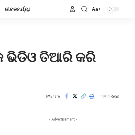
ଜୀବନଚର୍ଯ୍ୟା
Aa
Font
Resizer
ଭିଡିିଓ ତିଆରି କରି
1 Min Read
Share
- Advertisement -