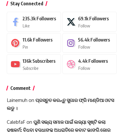
Stay Connected
235.3k
Followers
69.1k
Followers
Like
Follow
11.6k
Followers
56.4k
Followers
Pin
Follow
136k
Subscribers
4.4k
Followers
Subscribe
Follow
Comment
Lainemuh
on
ପ୍ରସ୍ତୁତ କରନ୍ତୁ ସୁଗାର ଫ୍ରି ମାଣ୍ଡିଆ ଓଟସ
ଲଡୁ ।
CalebfaF
on
ପୁଣି ସଭ୍ୟ ସମାଜ ପାଇଁ ଲଜ୍ୟା ସୃଷ୍ଟି କଲା
ଦୁଷ୍କର୍ମ: ବିଧବା ବୃଦ୍ଧାଙ୍କୁ ଅଧରାତିରେ କବାଟ ଭାଙ୍ଗି ଜୋର