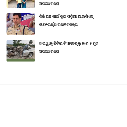
ଅପରାଧ
ରାଜ୍ୟ
ଡିଜି ପଦ ପାଇଁ ଦୁଇ ଓଡ଼ିଆ ଆଇପିଏସ୍
ଜୀବନଚର୍ଯ୍ୟା
ରାଜନୀତି
ରାଜ୍ୟ
ହାଇୱାକୁ ପିଟିଲା ବିଏମଡବ୍ଲୁ କାର,୨ ମୃତ
ଅପରାଧ
ରାଜ୍ୟ