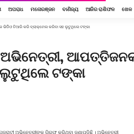
ଶ
ଅପରାଧ
ମନୋରଞ୍ଜନ
ବାଣିଜ୍ୟ
ଆଜିର ରାଶିଫଳ
ଖେଳ
ଭିଡିିଓ ତିଆରି କରି ବ୍ଲାକ୍‌ମେଲ କରିବା ସହ ଲୁଟୁଥିଲେ ଟଙ୍କା
ଅଭିନେତ୍ରୀ, ଆପତ୍ତିଜନକ 
 ଲୁଟୁଥିଲେ ଟଙ୍କା
 ଗୁଜୁରାଟୀ ଅଭିନେତ୍ରୀଙ୍କୁ ଗିରଫ କରିଥିବା ଜଣାପଡ଼ିଛି । ଅଭିନେତ୍ରୀ