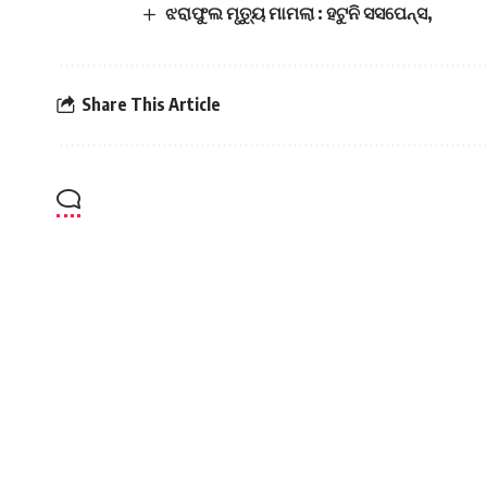
ଝରାଫୁଲ ମୃତ୍ୟୁ ମାମଲା : ହଟୁନି ସସପେନ୍ସ,
Share This Article