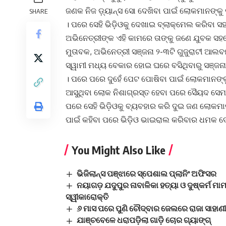
ଜଣକ ନିଜ ଡ଼୍ୟାନ୍ସ ସୋ ଦେଖିବା ପାଇଁ ଲୋକମାନଙ୍କୁ
SHARE
। ପରେ ସେହି ଭିଡ଼ିଓକୁ ଦେଖାଇ ବ୍ଲାକ୍‌ମେଲ କରିବା
ଅଭିନେତ୍ରୀଙ୍କ ଏହି କାମରେ ତାଙ୍କୁ ଜଣେ ଯୁବକ ସହଯ
ମୁତାବକ, ଅଭିନେତ୍ରୀ ସଞ୍ଜନା ୨-୩ଟି ଗୁଜୁରାଟୀ ଆଲବମ
ସ୍ୱାମୀ ମଧ୍ୟ ବେକାର ହୋଇ ଘରେ ବସିଥିବାରୁ ସଞ୍ଜନା 
। ପରେ ପରେ ଦୁହେଁ ପେଟ ପୋଷିବା ପାଇଁ ଲୋକମାନଙ୍କୁ
ଆସୁଥିବା ଲୋକ ନିଶାଗ୍ରସ୍ତ ହେବା ପରେ ସୈୟଦ ସେମା
ପରେ ସେହି ଭିଡ଼ିଓକୁ ବ୍ୟବହାର କରି ଦୁଇ ଜଣ ଲୋକମା
ପାଇଁ କହିବା ପରେ ଭିଡ଼ିଓ ଭାଇରାଲ କରିବାର ଧମକ ଦେ
You Might Also Like
ଭିଜିଲାନ୍ସ ପଞ୍ଝାରେ ସ୍ପେଶାଲ ପ୍ଲାନିଂ ଅଫିସର
ନୟାଗଡ଼ ଯଦୁପୁର ନାବାଳିକା ହତ୍ୟା ଓ ଦୁଷ୍କର୍ମ ମ
ସ୍ୱୀକାରୋକ୍ତି
୬ ମାସ ପରେ ପୁଣି ଚୌଦ୍ବାର ଜେଲରେ ରାଜା ସାହାଣ
ଯାଞ୍ଚବେଳେ ଧରାପଡ଼ିଲା ଗାଡ଼ି ଚୋର ଗ୍ୟାଙ୍ଗ୍‌