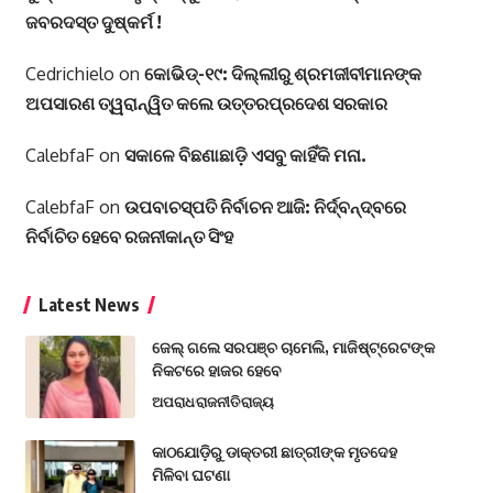
ଜବରଦସ୍ତ ଦୁଷ୍କର୍ମ !
Cedrichielo
on
କୋଭିଡ୍-୧୯: ଦିଲ୍ଲୀରୁ ଶ୍ରମଜୀବୀମାନଙ୍କ
ଅପସାରଣ ତ୍ୱରାନ୍ୱିତ କଲେ ଉତ୍ତରପ୍ରଦେଶ ସରକାର
CalebfaF
on
ସକାଳେ ବିଛଣାଛାଡ଼ି ଏସବୁ କାହିଁକି ମନା.
CalebfaF
on
ଉପବାଚସ୍ପତି ନିର୍ବାଚନ ଆଜି: ନିର୍ଦ୍ବନ୍ଦ୍ବରେ
ନିର୍ବାଚିତ ହେବେ ରଜନୀକାନ୍ତ ସିଂହ
Latest News
ଜେଲ୍ ଗଲେ ସରପଞ୍ଚ ଚାମେଲି, ମାଜିଷ୍ଟ୍ରେଟଙ୍କ
ନିକଟରେ ହାଜର ହେବେ
ଅପରାଧ
ରାଜନୀତି
ରାଜ୍ୟ
କାଠଯୋଡ଼ିରୁ ଡାକ୍ତରୀ ଛାତ୍ରୀଙ୍କ ମୃତଦେହ
ମିଳିବା ଘଟଣା