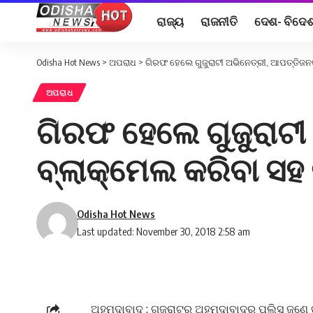
ରାଜ୍ୟ
ରାଜନୀତି
ଦେଶ- ବିଦେ
Odisha Hot News
>
ଅପରାଧ
>
ଗିରଫ ହେଲେ ଗୁଜୁରାଟୀ ଅଭିନେତ୍ରୀ, ଆପତ୍ତିଜନକ 
ଅପରାଧ
ଗିରଫ ହେଲେ ଗୁଜୁରାଟୀ 
ବ୍ଲାକ୍‌ମେଲ କରିବା ସହ
Odisha Hot News
Last updated: November 30, 2018 2:58 am
ଅହମଦାବାଦ୍‌ : ଗୁଜୁରାଟର ଅହମଦାବାଦ୍‌ରୁ ପୁଲିସ ଜଣେ