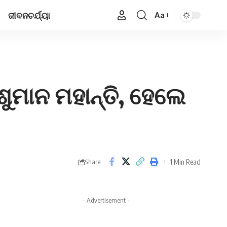
ଜୀବନଚର୍ଯ୍ୟା
Aa
Font
Resizer
ୁମାନ ମହାନ୍ତି, ହେଲେ
1 Min Read
Share
- Advertisement -