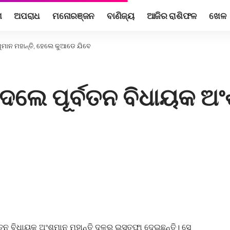
ଶ
ଅପରାଧ
ମନୋରଞ୍ଜନ
ବାଣିଜ୍ୟ
ଆଜିର ରାଶିଫଳ
ଖେଳ
ୁମାନ ମହାନ୍ତି, ହେଲେ କୁଆଡେ ଯିବେ
େଲେ ପୂର୍ବତନ ବିଧାୟକ ଅଂଶ
ନ ବିଧାୟକ ଅଂଶୁମାନ ମହାନ୍ତି ଦଳରୁ ଇସ୍ତଫା ଦେଇଛନ୍ତି। ସେ