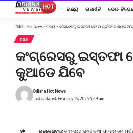
ରାଜ୍ୟ
ରାଜନୀତି
ଦେଶ- ବିଦେ
Odisha Hot News
>
ରାଜ୍ୟ
>
କଂଗ୍ରେସରୁ ଇସ୍ତଫା ଦେଲେ ପୂର୍ବତନ ବିଧାୟକ ଅଂଶ
ରାଜ୍ୟ
କଂଗ୍ରେସରୁ ଇସ୍ତଫା ଦ
କୁଆଡେ ଯିବେ
Odisha Hot News
Last updated: February 14, 2024 9:49 am
ଭୁବନେଶ୍ବର:
କଂଗ୍ରେସ ନେତା ତଥା ରାଜନଗରର ପୂର୍ବତ