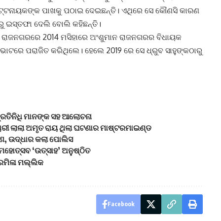
୍ଟନାୟକଙ୍କ ପାଖକୁ ପଠାଇ ଦେଇଛନ୍ତି। ଏଥିରେ ସେ କୌଣସି କାରଣ
 ଇସ୍ତଫା ଦେଲି ବୋଲି କହିଛନ୍ତି।
ିଛି। ରାଜନଗରରେ 2014 ମସିହାରେ ଅଂଶୁମାନ ରାଜନଗରର ବିଧାୟକ
ର ଭୋଟରେ ପରାଜିତ କରିଥିଲେ। ହେଲେ 2019 ରେ ସେ ଧ୍ରୁବ ସାହୁଙ୍କଠାରୁ
୍ରତିନିଧି ମାନଙ୍କ ସହ ଆଲୋଚନା
୍ମଚାରୀ ଲାଲା ଅମୃତ ରାୟ ଥିଲା ଘଟଣାର ମାଷ୍ଟରମାଇଣ୍ଡ
ରମଣ, ଉଦ୍ଧାର କଲା ପୋଲିସ
 ମହୋତ୍ସବ ‘ଉତ୍ସାହ’ ଅନୁଷ୍ଠିତ
୍ରମିଳା ମଲ୍ଲିକ
Facebook