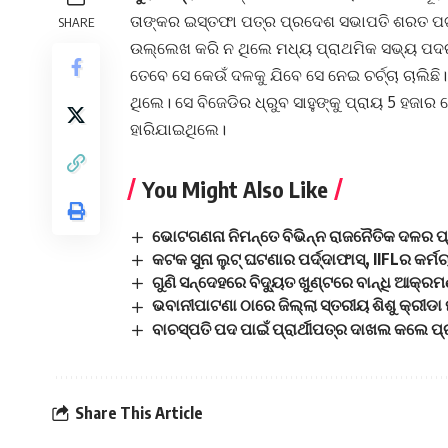
ତାଙ୍କର ଇସ୍ତଫା ପତ୍ର ପ୍ରଦେଶ ସଭାପତି ଶରତ ପଟ
SHARE
ଉଲ୍ଲେଖ କରି ନ ଥିଲେ ମଧ୍ୟ ପ୍ରାଥମିକ ସଭ୍ୟ ପଦରୁ
ତେବେ ସେ କେଉଁ ଦଳକୁ ଯିବେ ସେ ନେଇ ଚର୍ଚ୍ଚା ଚାଲ
ଥିଲେ। ସେ ବିଜେଡିର ଧ୍ରୁବ ସାହୁଙ୍କୁ ପ୍ରାୟ 5 ହଜା
ହାରିଯାଇଥିଲେ।
You Might Also Like
ଭୋଟଗଣନା ନିମନ୍ତେ ବିଭିନ୍ନ ରାଜନୈତିକ ଦଳର ପ
କଟକ ସୁନା ଲୁଟ୍‌ ଘଟଣାର ପର୍ଦ୍ଦାଫାସ୍, IIFLର କର
ଗୁଣି ସନ୍ଦେହରେ ବିଦ୍ୟୁତ ଖୁଣ୍ଟରେ ବାନ୍ଧି ଆକ୍
ଭବାନୀପାଟଣା ଠାରେ ଜିଲ୍ଲା ସ୍ତରୀୟ ଶିଶୁ କ୍ରୀଡା
ବାଚସ୍ପତି ପଦ ପାଇଁ ପ୍ରାର୍ଥୀପତ୍ର ଦାଖଲ କଲେ ପ
Share This Article