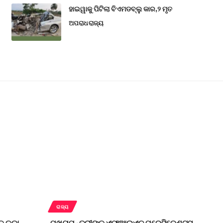
ହାଇୱାକୁ ପିଟିଲା ବିଏମଡବ୍ଲୁ କାର,୨ ମୃତ
ଅପରାଧ
ରାଜ୍ୟ
ରାଜ୍ୟ