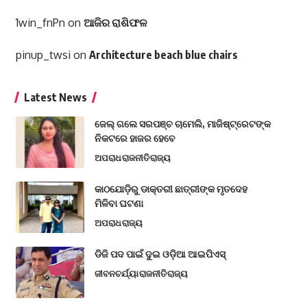
1win_fnPn
on
ଆଜିର ରାଶିଫଳ
pinup_twsi
on
Architecture beach blue chairs
Latest News
ଜେଲ୍ ଗଲେ ସରପଞ୍ଚ ଚାମେଲି, ମାଜିଷ୍ଟ୍ରେଟଙ୍କ
ନିକଟରେ ହାଜର ହେବେ
ଅପରାଧ
ରାଜନୀତି
ରାଜ୍ୟ
କାଠଯୋଡ଼ିରୁ ଡାକ୍ତରୀ ଛାତ୍ରୀଙ୍କ ମୃତଦେହ
ମିଳିବା ଘଟଣା
ଅପରାଧ
ରାଜ୍ୟ
ଡିଜି ପଦ ପାଇଁ ଦୁଇ ଓଡ଼ିଆ ଆଇପିଏସ୍
ଜୀବନଚର୍ଯ୍ୟା
ରାଜନୀତି
ରାଜ୍ୟ