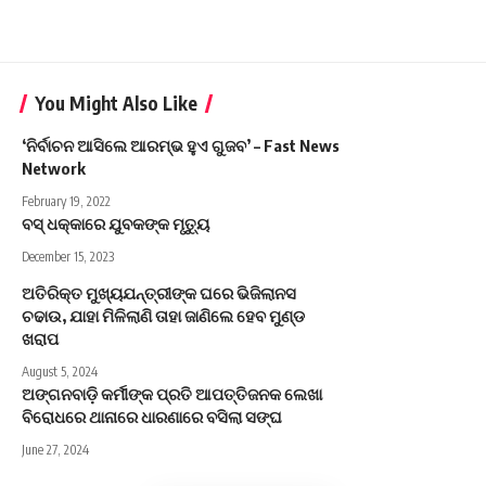
You Might Also Like
‘ନିର୍ବାଚନ ଆସିଲେ ଆରମ୍ଭ ହୁଏ ଗୁଜବ’ – Fast News
Network
February 19, 2022
ବସ୍ ଧକ୍କାରେ ଯୁବକଙ୍କ ମୃତ୍ୟୁ
December 15, 2023
ଅତିରିକ୍ତ ମୁଖ୍ୟଯନ୍ତ୍ରୀଙ୍କ ଘରେ ଭିଜିଲାନସ
ଚଢାଉ, ଯାହା ମିଳିଲାଣି ତାହା ଜାଣିଲେ ହେବ ମୁଣ୍ଡ
ଖରାପ
August 5, 2024
ଅଙ୍ଗନବାଡ଼ି କର୍ମୀଙ୍କ ପ୍ରତି ଆପତ୍ତିଜନକ ଲେଖା
ବିରୋଧରେ ଥାନାରେ ଧାରଣାରେ ବସିଲା ସଙ୍ଘ
June 27, 2024