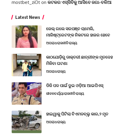
mostbet_ziOt
on
କଟକର ଏସ୍‌ସିବିକୁ ଆସିବେ ଜଗା-ବଳିଆ
Latest News
ଜେଲ୍ ଗଲେ ସରପଞ୍ଚ ଚାମେଲି,
ମାଜିଷ୍ଟ୍ରେଟଙ୍କ ନିକଟରେ ହାଜର ହେବେ
ଅପରାଧ
ରାଜନୀତି
ରାଜ୍ୟ
କାଠଯୋଡ଼ିରୁ ଡାକ୍ତରୀ ଛାତ୍ରୀଙ୍କ ମୃତଦେହ
ମିଳିବା ଘଟଣା
ଅପରାଧ
ରାଜ୍ୟ
ଡିଜି ପଦ ପାଇଁ ଦୁଇ ଓଡ଼ିଆ ଆଇପିଏସ୍
ଜୀବନଚର୍ଯ୍ୟା
ରାଜନୀତି
ରାଜ୍ୟ
ହାଇୱାକୁ ପିଟିଲା ବିଏମଡବ୍ଲୁ କାର,୨ ମୃତ
ଅପରାଧ
ରାଜ୍ୟ