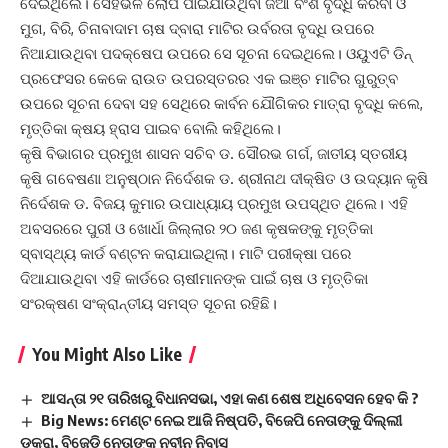
ଦେଇଥିଲେ। ସେହିଭଳି ଲୋପ ପାଇଯାଉଥିବା ଜିଆ ବଂଶ ବୃଦ୍ଧି କରିବା ଓ
ମୁଗ, ବିରି, ଚିନାବାଦାମ ଚାଷ ଦ୍ବାରା ମାଟିର ଉର୍ବରତା ବୃଦ୍ଧି ଉପରେ
ନିଆଯାଉଥିବା ପଦକ୍ଷେପ ଉପରେ ସେ ସୂଚନା ଦେଇଥିଲେ। ଓୟୁଏଟି ଡିନ୍
ପ୍ରଫେସର କେକେ ରାଉତ ଉପରସ୍ତରର ଏକ ଇଞ୍ଚ ମାଟିର ଗୁରୁତ୍ବ
ଉପରେ ସୂଚନା ଦେବା ସହ ସେଥିରେ କାର୍ବନ ଯୌଗିକର ମାତ୍ରା ବୃଦ୍ଧି କଲେ,
ମୃତ୍ତିକା କ୍ଷୟ ହ୍ରାସ ପାଇବ ବୋଲି କହିଥିଲେ।
କୃଷି ବିଭାଗର ପ୍ରମୁଖ ଶାସନ ସଚିବ ଡ. ସୌରଭ ଗର୍ଗ, ଜାତୀୟ ସ୍ତରୀୟ
କୃଷି ଗବେଷଣା ଅନୁଷ୍ଠାନ ନିର୍ଦେଶକ ଡ. ଶ୍ରୀନାଥ ଦୀକ୍ଷିତ ଓ ଉଦ୍ୟାନ କୃଷି
ନିର୍ଦେଶକ ଡ. ବିଜୟ କୁମାର ଉପାଧ୍ୟାୟ ପ୍ରମୁଖ ଉପସ୍ଥିତ ଥିଲେ। ଏହି
ଅବସରରେ ପୁରୀ ଓ ଖୋର୍ଧା ଜିଲ୍ଲାର ୨୦ ଜଣ କୃଷକଙ୍କୁ ମୃତ୍ତିକା
ସ୍ବାସ୍ଥ୍ୟ କାର୍ଡ ବଣ୍ଟନ କରାଯାଇଥିଲା। ମାଟି ପରୀକ୍ଷା ପରେ
ଦିଆଯାଉଥିବା ଏହି କାର୍ଡରେ ଚାଷୀମାନଙ୍କ ପାଇଁ ଚାଷ ଓ ମୃତ୍ତିକା
ସଂରକ୍ଷଣ ସଂକ୍ରାନ୍ତୀୟ ସମସ୍ତ ସୂଚନା ରହିଛି।
You Might Also Like
ଆସନ୍ତା ୨୧ ତାରିଖରୁ ବିଧାନସଭା, ଏହା କଣ ଶେଷ ଅଧିବେସନ ହେବ କି ?
Big News: ମେଣ୍ଟ ନେଇ ଆଜି ନିଷ୍ପତି, ବିଜେପି ନେତାଙ୍କୁ ଦିଲ୍ଲୀ
ଡକରା, ବିଜେଡି ନେତାଙ୍କୁ ନବୀନ ନିବାସ