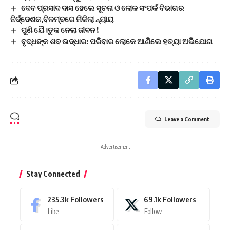
ଦେବ ପ୍ରସାଦ ଦାସ ହେଲେ ସୂଚନା ଓ ଲୋକ ସଂପର୍କ ବିଭାଗର
ନିର୍ଦ୍ଦେଶକ,ବିଳମ୍ବରେ ମିଳିଲା ନ୍ୟାୟ
ପୁଣି ଯୈ।ତୁକ ନେଲା ଜୀବନ !
ବୃଦ୍ଧଙ୍କ ଶବ ଉଦ୍ଧାର: ପରିବାର ଲୋକେ ଆଣିଲେ ହତ୍ୟା ଅଭିଯୋଗ
Leave a Comment
- Advertisement -
Stay Connected
235.3k
Followers
69.1k
Followers
Like
Follow