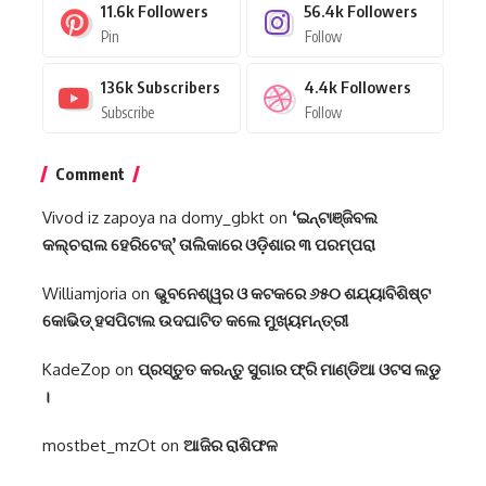
11.6k
Followers
56.4k
Followers
Pin
Follow
136k
Subscribers
4.4k
Followers
Subscribe
Follow
Comment
Vivod iz zapoya na domy_gbkt
on
‘ଇନ୍‌ଟାଞ୍ଜିବଲ
କଲ୍‌ଚରାଲ ହେରିଟେଜ୍‌’ ତାଲିକାରେ ଓଡ଼ିଶାର ୩ ପରମ୍ପରା
Williamjoria
on
ଭୁବନେଶ୍ୱର ଓ କଟକରେ ୬୫୦ ଶଯ୍ୟାବିଶିଷ୍ଟ
କୋଭିଡ୍ ହସପିଟାଲ ଉଦଘାଟିତ କଲେ ମୁଖ୍ୟମନ୍ତ୍ରୀ
KadeZop
on
ପ୍ରସ୍ତୁତ କରନ୍ତୁ ସୁଗାର ଫ୍ରି ମାଣ୍ଡିଆ ଓଟସ ଲଡୁ
।
mostbet_mzOt
on
ଆଜିର ରାଶିଫଳ