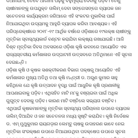
ଦିଆନଯାଏ, ତେବେ ଆଗାମୀ ପିଢ଼ିକୁ ବହୁମୂଲ୍ୟ ଦେବାକୁ ପଡ଼ିବ। ତେଣୁ
ଚାଷୀମାନଙ୍କୁ ଉପଯୁକ୍ତ ତାଲିମ୍ ଦେବା ସଙ୍ଗେସଙ୍ଗେ ବ୍ୟାପକ ଜନ
ସଚେତନତା କାର୍ଯ୍ୟକ୍ରମ ଜରିଆରେ ଏହି ସଂକଟର ମୁକାବିଲା ପାଇଁ
ନିଆଯାଇଥିବା ଉଦ୍ୟମକୁ ଆହୁରି ବ୍ୟାପକ କରିବା ଆବଶ୍ୟକ। ଏହି
ପରିପ୍ରେକ୍ଷୀରେ ୨୦୧୮-୧୯ ଆର୍ଥିକ ବର୍ଷରେ ଓଡ଼ିଶାରେ ୧୯ଲକ୍ଷ ଚାଷୀଙ୍କୁ
ମୃତ୍ତିକା ସ୍ବାସ୍ଥ୍ୟକାର୍ଡ ବଣ୍ଟନ କରାଯିବା ଲକ୍ଷ୍ୟ ରଖାଯାଇଛି। ଆଜି
ବିଶ୍ବ ମୃତ୍ତିକା ଦିବସ ଅବସରରେ ଓଡ଼ିଶା କୃଷି ଭବନରେ ଆୟୋଜିତ ଏକ
ରାଜ୍ୟସ୍ତରୀୟ କର୍ମଶାଳାର ଉଦ୍‌ଘାଟନୀ ଉତ୍ସବରେ ଅତିଥିମାନେ ଏହି ସୂଚନା
ଦେଇଛନ୍ତି।
ଓଡ଼ିଶା କୃଷି ଓ କୃଷକ ସଶକ୍ତୀକରଣ ବିଭାଗ ପକ୍ଷରୁ ଆୟୋଜିତ ଏହି
କର୍ମଶାଳାର ମୁଖ୍ୟ ଅତିଥି ତଥା କୃଷି ମନ୍ତ୍ରୀ ଡ. ଅରୁଣ କୁମାର ସାହୁ
କହିଥିଲେ ଯେ କୃଷି ଉତ୍ପାଦନ ବୃଦ୍ଧି ପାଇଁ ଆଧୁନିକ କୃଷି ପ୍ରଣାଳୀକୁ
ଆ‌ପଣାଇବାକୁ ପଡ଼ିବ। ଏଥିସହିତ ମାଟି ମା’କୁ ବଞ୍ଚାଇବା ପାଇଁ ଅଧିକ
ଗୁରୁତ୍ବ ଦେବାକୁ ପଡ଼ିବ। କାରଣ ମାଟି ବଞ୍ଚିଲେ ସଭ୍ୟତା ବଞ୍ଚିବ।
ଏଥିପାଇଁ କୃଷକମାନଙ୍କୁ ମୃତ୍ତିକା ସ୍ବାସ୍ଥ୍ୟ ପରିଚାଳନା ଉପରେ ବ୍ୟାପକ
ତାଲିମ୍‌ ଦିଆଯିବ ଓ ଜନ ସଚେତନତା ମଧ୍ୟ ସୃଷ୍ଟି କରାଯିବ। କୃଷି ନିର୍ଦେଶକ
ଡ. ଏମ୍‌ ମୁଥୁକୁମାର ରାୟଗଡ଼ାର ଲେମ୍ବୁ ଚାଷକୁ ଉଦାହରଣ ଭାବେ ନେଇ
ମୃତ୍ତିକା ସଂରକ୍ଷଣ ଉପରେ ନିଆଯାଉଥିବା ପଦକ୍ଷେପ ଉପରେ ସୂଚନା