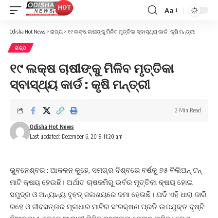
Aa
Font
Resizer
Odisha Hot News
>
ରାଜ୍ୟ
>
୧୯ ଲକ୍ଷ ଚାଷୀଙ୍କୁ ମିଳିବ ମୃତ୍ତିକା ସ୍ବାସ୍ଥ୍ୟ କାର୍ଡ : କୃଷି ମନ୍ତ୍ରୀ
ରାଜ୍ୟ
୧୯ ଲକ୍ଷ ଚାଷୀଙ୍କୁ ମିଳିବ ମୃତ୍ତିକା
ସ୍ବାସ୍ଥ୍ୟ କାର୍ଡ : କୃଷି ମନ୍ତ୍ରୀ
2 Min Read
Odisha Hot News
Last updated: December 6, 2019 11:20 am
ଭୁବନେଶ୍ବର : ଆକଳନ କୁହେ, ସମଗ୍ର ବିଶ୍ବରେ ବର୍ଷକୁ ୭୫ ବିଲିଅନ୍‌ ଟନ୍‌
ମାଟି କ୍ଷୟ ହେଉଛି। ଅର୍ଥାତ ଚାଷଜମିରୁ ଉର୍ବର ମୃତ୍ତିକା କ୍ଷୟ ହୋଇ
ସମୁଦ୍ର ଓ ଅନ୍ୟାନ୍ୟ ବୃହତ୍ ଜଳାଶୟରେ ଜମା ହେଉଛି। ଯଦି ଏହି ଧାରା ଜାରି
ରହେ ଓ ଜୀବସତ୍ତାର ମୂଳାଧାର ମାଟିର ସଂରକ୍ଷଣ ପ୍ରତି ଉପଯୁକ୍ତ ଦୃଷ୍ଟି