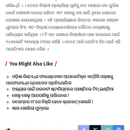
ରହିଛନ୍ତି । । ତେବେ ନିଲାମୀ ପ୍ରକ୍ରିୟା ପୂର୍ବରୁ ଗତ ମାସରେ ଦଳ ଗୁଡିକ
କେଉଁ ଖେଳାଳୀ ଦଳରେ ରହିବେ ଏବଂ କାହାକୁ ଦଳ ଛାଡି ଥିଲେ ସେନେଇ
ଘୋଷଣା କରାଯାଇଥିଲା । ଏହି ପ୍ରକ୍ରିୟାରେ କିଙ୍ଗସ ଏକାଦଶ ପଞ୍ଜାବ
ଯୁବରାଜ ସିଂହ ଏବଂ ଦିଲ୍ଲୀ ଡେୟାରଡେଭିଲ୍ସ ଗୌତମ ଗମ୍ଭୀରକୁ
ପରିତ୍ୟାଗ କରିଥିଲା । ୮ଟି ଦଳ ପାଖରେ ନିଲାମୀରେ ଡାକ ଲଗାଇବା ପାଇଁ
୧୪୫କୋଟି ୨୫ଲକ୍ଷ ଟଙ୍କା ରହିଛି । ତେବେ ଆଜି ଗୋଟିଏ ଦିନ ପାଇଁ ଏହି
ଆଇପିଏଲ ବାଜାର ବସିବ ।
You Might Also Like
ଓଡ଼ିଶା ରିଲାଏନ୍ସ ଫାଉଣ୍ଡେସନ ଆଥଲେଟିକ୍ସ ଏଚ୍‍ପିସି ପକ୍ଷରୁ
ପରଫରମାନ୍ସ ଗ୍ରେଡେଡ ପ୍ରତିଯୋଗିତା
ଅଭ୍ୟାସ ପାଇଁ ବାରବାଟୀ ଷ୍ଟାଡିୟମରେ ପହଞ୍ଚିଲେ ଟିମ୍ ଇଣ୍ଡିଆ
ଖେଳୁ ଖେଳୁ ଆରପାରିକୁ ଚାଲିଗଲେ !
ଡସେମ୍ବର ୧୮ରେ ବିକ୍ରି ହେବେ କ୍ରକେଟ୍ ଖେଳାଳି !
ଖାତା ଖୋଲିଲା ମୁମ୍ବାଇ