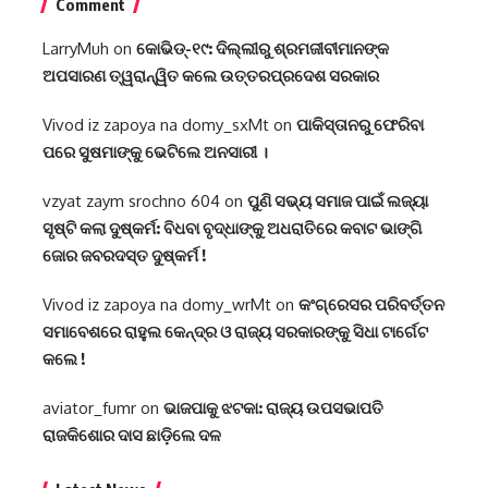
Comment
LarryMuh
on
କୋଭିଡ୍-୧୯: ଦିଲ୍ଲୀରୁ ଶ୍ରମଜୀବୀମାନଙ୍କ
ଅପସାରଣ ତ୍ୱରାନ୍ୱିତ କଲେ ଉତ୍ତରପ୍ରଦେଶ ସରକାର
Vivod iz zapoya na domy_sxMt
on
ପାକିସ୍ତାନରୁ ଫେରିବା
ପରେ ସୁଷମାଙ୍କୁ ଭେଟିଲେ ଅନସାରୀ ।
vzyat zaym srochno 604
on
ପୁଣି ସଭ୍ୟ ସମାଜ ପାଇଁ ଲଜ୍ୟା
ସୃଷ୍ଟି କଲା ଦୁଷ୍କର୍ମ: ବିଧବା ବୃଦ୍ଧାଙ୍କୁ ଅଧରାତିରେ କବାଟ ଭାଙ୍ଗି
ଜୋର ଜବରଦସ୍ତ ଦୁଷ୍କର୍ମ !
Vivod iz zapoya na domy_wrMt
on
କଂଗ୍ରେସର ପରିବର୍ତ୍ତନ
ସମାବେଶରେ ରାହୁଲ କେନ୍ଦ୍ର ଓ ରାଜ୍ୟ ସରକାରଙ୍କୁ ସିଧା ଟାର୍ଗେଟ
କଲେ !
aviator_fumr
on
ଭାଜପାକୁ ଝଟକା: ରାଜ୍ୟ ଉପସଭାପତି
ରାଜକିଶୋର ଦାସ ଛାଡ଼ିଲେ ଦଳ