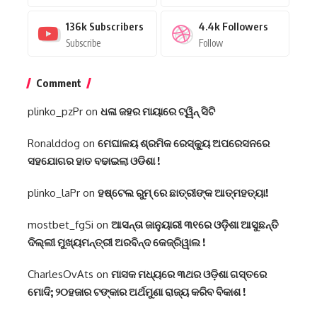
136k
Subscribers
4.4k
Followers
Subscribe
Follow
Comment
plinko_pzPr
on
ଧଳା ଜହର ମାୟାରେ ଟ୍ୱିନ୍ ସିଟି
Ronalddog
on
ମେଘାଳୟ ଶ୍ରମିକ ରେସ୍କ୍ୟୁ ଅପରେସନରେ
ସହଯୋଗର ହାତ ବଢାଇଲା ଓଡିଶା !
plinko_laPr
on
ହଷ୍ଟେଲ ରୁମ୍ ରେ ଛାତ୍ରୀଙ୍କ ଆତ୍ମହତ୍ୟା!
mostbet_fgSi
on
ଆସନ୍ତା ଜାନୁୟାରୀ ୩୧ରେ ଓଡ଼ିଶା ଆସୁଛନ୍ତି
ଦିଲ୍ଲୀ ମୁଖ୍ୟମନ୍ତ୍ରୀ ଅରବିନ୍ଦ କେଜ୍ରିୱାଲ !
CharlesOvAts
on
ମାସକ ମଧ୍ୟରେ ୩ଥର ଓଡ଼ିଶା ଗସ୍ତରେ
ମୋଦି; ୨୦ହଜାର ଟଙ୍କାର ଅର୍ଥମୁଣା ରାଜ୍ୟ କରିବ ବିକାଶ !