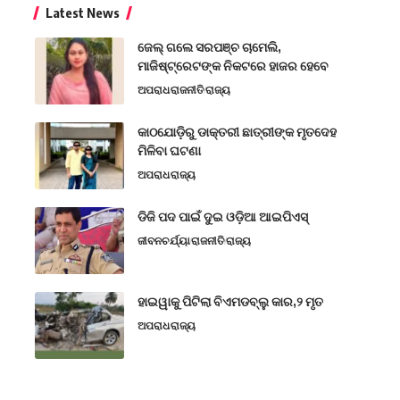
Latest News
ଜେଲ୍ ଗଲେ ସରପଞ୍ଚ ଚାମେଲି,
ମାଜିଷ୍ଟ୍ରେଟଙ୍କ ନିକଟରେ ହାଜର ହେବେ
ଅପରାଧ
ରାଜନୀତି
ରାଜ୍ୟ
କାଠଯୋଡ଼ିରୁ ଡାକ୍ତରୀ ଛାତ୍ରୀଙ୍କ ମୃତଦେହ
ମିଳିବା ଘଟଣା
ଅପରାଧ
ରାଜ୍ୟ
ଡିଜି ପଦ ପାଇଁ ଦୁଇ ଓଡ଼ିଆ ଆଇପିଏସ୍
ଜୀବନଚର୍ଯ୍ୟା
ରାଜନୀତି
ରାଜ୍ୟ
ହାଇୱାକୁ ପିଟିଲା ବିଏମଡବ୍ଲୁ କାର,୨ ମୃତ
ଅପରାଧ
ରାଜ୍ୟ