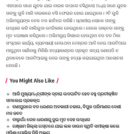
ଏହାପରେ ଜଣେ ଯୁବକ ଯାଇ ବାଇକ ଉପରେ ବସିଥିଲୋ ଅନ୍ୟ ଜଣେ ଯୁବକ
ତାଙ୍କୁ ଗୁଳି ମାରି ବାଇକରେ ବସି ଫେରାର ହୋଇ ଯାଇଥିଲେ। ୨ଟି ଗୁଳି
ଅଭିମନ୍ୟୁଙ୍କ ବେକ ତଳ ଛାତିରେ ବାଜିଛି। ସ୍ଥାନୀୟ ଲୋକେ ତାଙ୍କୁ
ଉଦ୍ଧାର କରି ବାଲିଗୁଡା ମେଡିକାଲ ନେଇଥିଲେ। ହେଲେ ଡାକ୍ତର ତାଙ୍କୁ
ମୃତ ଘୋଷଣା କରିଥିଲେ। ଅଭିମନ୍ୟୁ ଜିଲାରେ ହେଉଥିବା ବଡ ବଡ ଠିକା
ସଂସ୍ଥାର କାର୍ଯ୍ୟ, ବ୍ୟବସାୟୀ ନେଉଥବା ଟେଣ୍ଡର ଆଦି ନେଇ ଆରଟିଆଇ
ମାଗୁଥିବା ଜାଣିବାକୁ ମିଳିଛିା ହତ୍ୟାକାଣ୍ଡର ପ୍ରକୃତ ସତ୍ୟ ଜଣାପଡି ନ
ଥିବାବେଳେ ଆରଟିଆଇକୁ ନେଇ ତାଙ୍କୁ ହତ୍ୟା କରାଯାଇଥିବା ଆଲୋଚନା
ହେଉଛି।
You Might Also Like
ଆଜି ମୁଖ୍ୟମନ୍ତ୍ରୀଙ୍କ ଦ୍ବାରା ଉଦଘାଟିତ ହେବ ବହୁ ପ୍ରତୀକ୍ଷିତ
ସମଲେଇ ପ୍ରକଳ୍ପ
ବାଣପୁରରେ ବଡ ଧରଣର ଅବକାରୀ ଚଢାଉ, ବିପୁଳ ପରିମାଣର ଦେଶୀ
ମଦ ଜବତ
ବାଲୁଗାଁ: ରେଳ ଧାରଣାରୁ ଦୁଇ ମୃତ ଦେହ ଉଦ୍ଧାର
ଗଞ୍ଜାମ ଜିଲ୍ଲା ଗସ୍ତରେ ଯାଇ ଲକ ଡାଉନ ସ୍ଥିତି ସମୀକ୍ଷା କଲେ
ଓଡିଶା ପୋଲିସ ଡିଜି ଅଭୟ