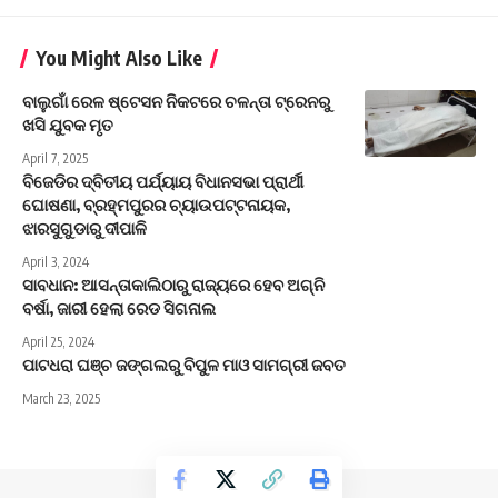
You Might Also Like
ବାଲୁଗାଁ ରେଳ ଷ୍ଟେସନ ନିକଟରେ ଚଳନ୍ତା ଟ୍ରେନରୁ
ଖସି ଯୁବକ ମୃତ
April 7, 2025
ବିଜେଡିର ଦ୍ବିତୀୟ ପର୍ଯ୍ୟାୟ ବିଧାନସଭା ପ୍ରାର୍ଥୀ
ଘୋଷଣା, ବ୍ରହ୍ମପୁରର ଚ୍ୟାଉପଟ୍ଟନାୟକ,
ଝାରସୁଗୁଡାରୁ ଦୀପାଳି
April 3, 2024
ସାବଧାନ: ଆସନ୍ତାକାଲିଠାରୁ ରାଜ୍ୟରେ ହେବ ଅଗ୍ନି
ବର୍ଷା, ଜାରୀ ହେଲା ରେଡ ସିଗନାଲ
April 25, 2024
ପାଟଧରା ଘଞ୍ଚ ଜଙ୍ଗଲରୁ ବିପୁଳ ମାଓ ସାମଗ୍ରୀ ଜବତ
March 23, 2025