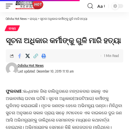
Aa
Font
Resizer
Odisha Hot News
>
ରାଜ୍ୟ
>
ସୂଚନା ଅଧିକାର କର୍ମୀଙ୍କୁ ଗୁଳି ମାରି ହତ୍ୟା
ରାଜ୍ୟ
ସୂଚନା ଅଧିକାର କର୍ମୀଙ୍କୁ ଗୁଳି ମାରି ହତ୍ୟା
1 Min Read
Odisha Hot News
Last updated: December 10, 2019 11:10 am
ଫୁଲବାଣୀ
:କନ୍ଧମାଳ ଜିଲା ବାଲିଗୁଡାରେ ମଙ୍ଗଳବାର ସକାଳୁ ଏକ
ଅଭାବନୀୟ ଘଟଣା ଘଟିଛି। ସୂଚନା ଅଧିକାର(ଆରଟିଆଇ) କର୍ମୀଙ୍କୁ
ଗୁଳିମାଡ଼ କରାଯାଇଛି। ମୃତକ ଜଣଙ୍କ ହେଲେ ଅଭିମନ୍ୟୁ ପଣ୍ଡା। ମିଳିଥିବା
ସୁଚନା ଅନୁସାରେ ସକାଳ ପ୍ରାୟ ସାଢ଼େ ୬ଟାବେଳେ ଏକ ବାଇକରେ ଦୁଇ ଜଣ
ଆସି ଅଭିମନ୍ୟୁଙ୍କୁ ଡାକିଥିଲୋ ସେମାନଙ୍କ ମଧ୍ୟରେ କଥାବାର୍ତ୍ତା
ହୋଇଥିଲା। ଅଭିମନ୍ୟୁଙ୍କୁ ସେମାନେ କିଛି କାଗଜପତ୍ର ମାଗିଥିଲେ।