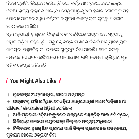
ନିଜର ପ୍ରତିକ୍ରିୟାରେ କହିଛନ୍ତି ଯେ, ବର୍ତ୍ତମାନ ସୁଦ୍ଧା ଦେଢ଼ ଲକ୍ଷ
ଓଡ଼ିଆ ରାଜ୍ୟ ବାହାରେ ଅଛନ୍ତି। ସେଥିମଧ୍ୟରୁ ୪୦ ହଜାର ଲୋକଙ୍କ ସହ
ଯୋଗାଯୋଗରେ ଅଛୁ। ବର୍ତ୍ତମାନ ସୁଦ୍ଧା କଣ୍ଟ୍ରୋଲ ରୁମ୍‌କୁ ୫ ହଜାର
୨୦୦ କଲ ଆସିଛି।
ସୂଚନାନୁଯାୟୀ, ଗୁଜୁରାଟ, ଦିଲ୍ଲୀ ଏବଂ ଏନ୍‌ସିଆର ଅଞ୍ଚଳରେ ସବୁଠାରୁ
ଅଧିକ ଓଡ଼ିଆ ରହିଛନ୍ତି। ସବୁ ଲୋକଙ୍କ ପାଖରେ କିଭଳି ଅତ୍ୟାବଶ୍ୟକ
ସାମଗ୍ରୀ ପହଞ୍ଚିବ ତା’ ଉପରେ ଗୁରୁତ୍ୱ ଦିଆଯାଉଛି। ସେମାନଙ୍କୁ
ନୋଡାଲ ସେଣ୍ଟର ଜରିଆରେ ଯୋଗାଯୋଗ ଲାଗି ଚେଷ୍ଟା ଚାଲିଥିବା ଗୃହ
ସଚିବ ଚେପ୍ରା କହିଛନ୍ତି।
You Might Also Like
ଯୁବକଙ୍କ ଆତ୍ମହତ୍ୟା, କାରଣ ଅସ୍ପଷ୍ଟ
ପଞ୍ଜାବରୁ ଫସି ରହିଥିବା ୬୯ ଓଡ଼ିଆ ଛାତ୍ରଛାତ୍ରୀ ମାନେ ‘ଓଡ଼ିଶା ମୋ
ପରିବାର’ ସହାୟତାରେ ଓଡ଼ିଶା ଫେରିଲେ
ଆଜି ପ୍ରବାସୀ ଓଡ଼ିଆଙ୍କୁ ନେଇ ରାଜ୍ୟରେ ପହଞ୍ଚିବ ଆଉ ୫ଟି ଟ୍ରେନ୍
ଭିଜିଲାନ୍ସ ଜାଲରେ ମୟୁରଭଞ୍ଜ ଜିଲ୍ଲାର ମତ୍ସ୍ୟ ଅଧିକାରୀ
ଚିଲିକାରେ ସୁରକ୍ଷିତ ଭ୍ରମଣ ପାଇଁ ଜିଲ୍ଲା ପ୍ରଶାସନର ପଦକ୍ଷେପ,
ମୁତୟନ ହେଲେ ଓଡ୍ରାଫ ଟିମ