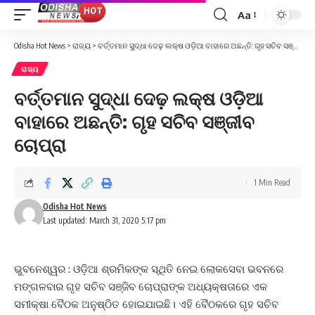
Aa
Font
Resizer
Odisha Hot News
>
ରାଜ୍ୟ
>
ବର୍ତ୍ତମାନ ସୁଦ୍ଧା ଦେଢ଼ ଲକ୍ଷ ଓଡ଼ିଆ ବାହାରେ ଅଛନ୍ତି: ଗୃହ ସଚିବ ସଞ୍ଜୀବ ଚୋପ୍ରା
ରାଜ୍ୟ
ବର୍ତ୍ତମାନ ସୁଦ୍ଧା ଦେଢ଼ ଲକ୍ଷ ଓଡ଼ିଆ
ବାହାରେ ଅଛନ୍ତି: ଗୃହ ସଚିବ ସଞ୍ଜୀବ
ଚୋପ୍ରା
1 Min Read
Odisha Hot News
Last updated: March 31, 2020 5:17 pm
ଭୁବନେଶ୍ୱର : ଓଡ଼ିଆ ଶ୍ରମିକଙ୍କ ସ୍ଥିତି ନେଇ ଲୋକସେବା ଭବନରେ
ମଙ୍ଗଳବାର ଗୃହ ସଚିବ ସଞ୍ଜିବ ଚୋପ୍ରାଙ୍କ ଅଧ୍ୟକ୍ଷତାରେ ଏକ
ସମୀକ୍ଷା ବୈଠକ ଅନୁଷ୍ଠିତ ହୋଇଯାଇଛି। ଏହି ବୈଠକରେ ଗୃହ ସଚିବ