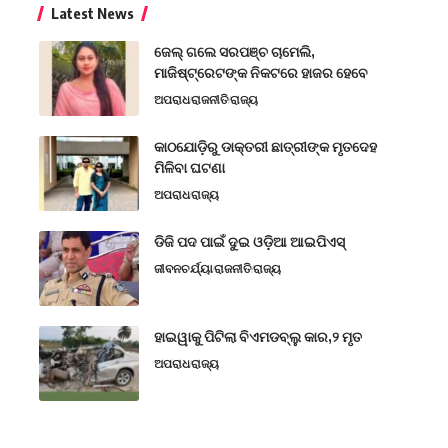
Latest News
ଜେଲ୍ ଗଲେ ସରପଞ୍ଚ ଚାମେଲି,
ମାଜିଷ୍ଟ୍ରେଟଙ୍କ ନିକଟରେ ହାଜର ହେବେ
ଅପରାଧ
ରାଜନୀତି
ରାଜ୍ୟ
କାଠଯୋଡ଼ିରୁ ଡାକ୍ତରୀ ଛାତ୍ରୀଙ୍କ ମୃତଦେହ
ମିଳିବା ଘଟଣା
ଅପରାଧ
ରାଜ୍ୟ
ଡିଜି ପଦ ପାଇଁ ଦୁଇ ଓଡ଼ିଆ ଆଇପିଏସ୍
ଜୀବନଚର୍ଯ୍ୟା
ରାଜନୀତି
ରାଜ୍ୟ
ହାଇୱାକୁ ପିଟିଲା ବିଏମଡବ୍ଲୁ କାର,୨ ମୃତ
ଅପରାଧ
ରାଜ୍ୟ