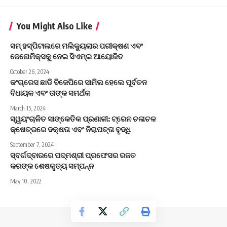
You Might Also Like
ସମ୍ ହସ୍ପିଟାଲରେ ମଲିକ୍ୟୁଲାର ପରୀକ୍ଷଣ ଏବଂ
ଜେନୋମିକ୍ସକୁ ନେଇ ସିଏମ୍‌ଇ ଆୟୋଜିତ
October 26, 2024
କଂଗ୍ରେସ ଛାଡି ବିଜେପିରେ ସାମିଲ ହେଲେ ପୂର୍ବତନ
ବିଧାୟକ ଏବଂ ତାଙ୍କ ସମର୍ଥକ
March 15, 2024
ସ୍ୱୟଂଚାଳିତ ସାଙ୍କେତିକ ପ୍ରଣାଳୀ: ଟ୍ରେନ ଚଳାଚଳ
କ୍ଷେତ୍ରରେ ଦକ୍ଷତା ଏବଂ ନିରାପତ୍ତା ବୃଦ୍ଧି
September 7, 2024
ସ୍ବର୍ଗଦ୍ବାରରେ ପଦ୍ମଶ୍ରୀ ପ୍ରଫେସର ରଜତ
କରଙ୍କ ଶେଷକୃତ୍ୟ ସମ୍ପନ୍ନ
May 10, 2022