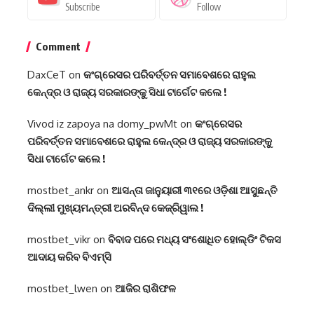
Subscribe
Follow
Comment
DaxCeT
on
କଂଗ୍ରେସର ପରିବର୍ତ୍ତନ ସମାବେଶରେ ରାହୁଲ
କେନ୍ଦ୍ର ଓ ରାଜ୍ୟ ସରକାରଙ୍କୁ ସିଧା ଟାର୍ଗେଟ କଲେ !
Vivod iz zapoya na domy_pwMt
on
କଂଗ୍ରେସର
ପରିବର୍ତ୍ତନ ସମାବେଶରେ ରାହୁଲ କେନ୍ଦ୍ର ଓ ରାଜ୍ୟ ସରକାରଙ୍କୁ
ସିଧା ଟାର୍ଗେଟ କଲେ !
mostbet_ankr
on
ଆସନ୍ତା ଜାନୁୟାରୀ ୩୧ରେ ଓଡ଼ିଶା ଆସୁଛନ୍ତି
ଦିଲ୍ଲୀ ମୁଖ୍ୟମନ୍ତ୍ରୀ ଅରବିନ୍ଦ କେଜ୍ରିୱାଲ !
mostbet_vikr
on
ବିବାଦ ପରେ ମଧ୍ୟ ସଂଶୋଧିତ ହୋଲ୍ଡିଂ ଟିକସ
ଆଦାୟ କରିବ ବିଏମ୍‌ସି
mostbet_lwen
on
ଆଜିର ରାଶିଫଳ