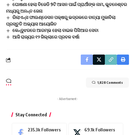
ଘୋଷଣା ହେଲା ବିଜେଡି 9ଟି ଆସନ ପାଇଁ ପ୍ରାର୍ଥୀଙ୍କ ନାମ, ଭୁବନେଶ୍ବର
ମଧ୍ୟରୁ ଅନନ୍ତ ଜେନା
ରିଲାଏନ୍ସ ଫାଉଣ୍ଡେସନ ପକ୍ଷରୁ ଭଦ୍ରକରେ ବାତ୍ୟା ମୁକାବିଲା
ପ୍ରସ୍ତୁତି ଅଭ୍ୟାସ ଆୟୋଜିତ
କେନ୍ଦୁଝରରେ ଆରମ୍ଭ ହେଲା ବାଇକ ପିସିଆର ସେବା
ଆଜି ରାଜ୍ୟର ୧୨ ଜିଲ୍ଲାରେ ପ୍ରବଳ ବର୍ଷା
1,828 Comments
- Advertisement -
Stay Connected
235.3k
Followers
69.1k
Followers