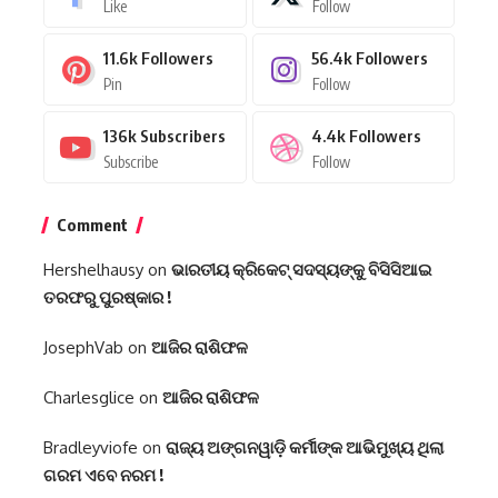
Like
Follow
11.6k
Followers
56.4k
Followers
Pin
Follow
136k
Subscribers
4.4k
Followers
Subscribe
Follow
Comment
Hershelhausy
on
ଭାରତୀୟ କ୍ରିକେଟ୍ ସଦସ୍ୟଙ୍କୁ ବିସିସିଆଇ
ତରଫରୁ ପୁରଷ୍କାର !
JosephVab
on
ଆଜିର ରାଶିଫଳ
Charlesglice
on
ଆଜିର ରାଶିଫଳ
Bradleyviofe
on
ରାଜ୍ୟ ଅଙ୍ଗନୱାଡ଼ି କର୍ମୀଙ୍କ ଆଭିମୁଖ୍ୟ ଥିଲା
ଗରମ ଏବେ ନରମ !