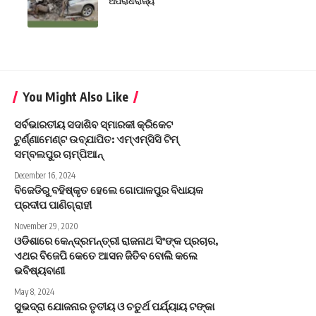
ଅପରାଧ
ରାଜ୍ୟ
You Might Also Like
ସର୍ବଭାରତୀୟ ସଦାଶିବ ସ୍ମାରକୀ କ୍ରିକେଟ
ଟୁର୍ଣ୍ଣାମେଣ୍ଟ ଉବ୍‌ଯାପିତ: ଏମ୍ଏମ୍‌ସିସି ଟିମ୍
ସମ୍ବଲପୁର ଚାମ୍ପିଆନ୍
December 16, 2024
ବିଜେଡିରୁ ବହିଷ୍କୃତ ହେଲେ ଗୋପାଳପୁର ବିଧାୟକ
ପ୍ରଦୀପ ପାଣିଗ୍ରାହୀ
November 29, 2020
ଓଡିଶାରେ କେନ୍ଦ୍ରମନ୍ତ୍ରୀ ରାଜନାଥ ସିଂଙ୍କ ପ୍ରଚାର,
ଏଥର ବିଜେପି କେତେ ଆସନ ଜିତିବ ବୋଲି କଲେ
ଭବିଷ୍ୟବାଣୀ
May 8, 2024
ସୁଭଦ୍ରା ଯୋଜନାର ତୃତୀୟ ଓ ଚତୁର୍ଥ ପର୍ଯ୍ୟାୟ ଟଙ୍କା