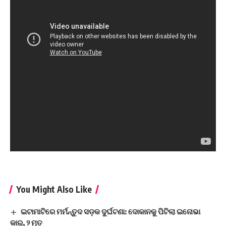
You Might Also Like
ଇଟାମାଟିରେ ମର୍ମନ୍ତୁଦ ସଡ଼କ ଦୁର୍ଘଟଣା: ଦୋକାନକୁ ପିଟିଲା ଇନୋଭା
କାର୍, ୨ ମୃତ