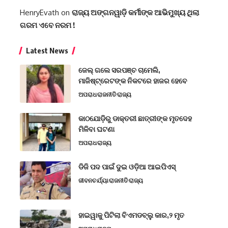
HenryEvath
on
ରାଜ୍ୟ ଅଙ୍ଗନୱାଡ଼ି କର୍ମୀଙ୍କ ଆଭିମୁଖ୍ୟ ଥିଲା
ଗରମ ଏବେ ନରମ !
Latest News
ଜେଲ୍ ଗଲେ ସରପଞ୍ଚ ଚାମେଲି,
ମାଜିଷ୍ଟ୍ରେଟଙ୍କ ନିକଟରେ ହାଜର ହେବେ
ଅପରାଧ
ରାଜନୀତି
ରାଜ୍ୟ
କାଠଯୋଡ଼ିରୁ ଡାକ୍ତରୀ ଛାତ୍ରୀଙ୍କ ମୃତଦେହ
ମିଳିବା ଘଟଣା
ଅପରାଧ
ରାଜ୍ୟ
ଡିଜି ପଦ ପାଇଁ ଦୁଇ ଓଡ଼ିଆ ଆଇପିଏସ୍
ଜୀବନଚର୍ଯ୍ୟା
ରାଜନୀତି
ରାଜ୍ୟ
ହାଇୱାକୁ ପିଟିଲା ବିଏମଡବ୍ଲୁ କାର,୨ ମୃତ