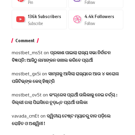
Pin
Follow
136k
Subscribers
4.4k
Followers
Subscribe
Follow
Comment
mostbet_msSt
on
ପ୍ରକାଶ ପାଇଲା ରାଜ୍ୟ ସଭା ନିର୍ବାଚନ
ବିଜ୍ଞପ୍ତି: ଆଜିଠୁ ନାମାଙ୍କନ ଦାଖଲ କରିବେ ପ୍ରାର୍ଥୀ
mostbet_gxSi
on
ସାମ୍ନାକୁ ଆସିଲା ରାଜ୍ୟରେ ଆଉ ୪ କରୋନା
ପଜିଟିଭ୍‌ଙ୍କ କେସ୍‌ ହିଷ୍ଟ୍ରି
mostbet_ovSt
on
କଂଗ୍ରେସ ପ୍ରାର୍ଥୀ ତାଲିକାକୁ ନେଇ ଚର୍ଚ୍ଚା :
ଦିଲ୍ଲୀ ଗଲା ପିଇସିରେ ଚୂଡ଼ାନ୍ତ ପ୍ରାର୍ଥୀ ତାଲିକା
vavada_cmEt
on
ଦ୍ୱିତୀୟ ଟେଷ୍ଟ ମ୍ୟାଚରୁ ବାଦ ପଡ଼ିଲେ
ରୋହିତ ଓ ଅଶ୍ୱିନୀ !