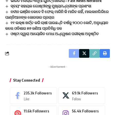
ଭାରତ ମସଲାର ୩ନୂଆ ୟୁନିଟ୍‍ ଖୋଲିଲା – Fast News Network
ସ୍ବୟଂ ସହାୟକ ଗୋଷ୍ଠୀଙ୍କୁ ମୁଖ୍ୟମନ୍ତ୍ରୀଙ୍କ ପ୍ରଶଂସା
ନବୀନ ଇଞ୍ଜିନ କେବେ ବି ଫେଲ୍‌ ମାରିନି କି ମାରିବ ନାହିଁ, ମାଲକାନଗିରିରେ
ପାଣ୍ଡିଆନଙ୍କ ଜୋରଦାର ପ୍ରଚାର
୧୧ ଲକ୍ଷ ଖର୍ଚ୍ଚ କରି ଚାଷୀ ପାଉଛନ୍ତି ବର୍ଷକୁ ୨୦୦୦ କୋଟି, ଅନୁଧ୍ୟାନ
କଲେ ଓଡିଶାର ୫୭ ଜଣିଆ ପ୍ରତିନିଧି ଦଳ
ଓଷ୍ଟା ଦ୍ୱାରା ଆୟୋଜିତ ମେଧା ଅନ୍ୱେଷଣ ପରୀକ୍ଷା ଅନୁଷ୍ଠିତ
- Advertisement -
Stay Connected
235.3k
Followers
69.1k
Followers
Like
Follow
11.6k
Followers
56.4k
Followers