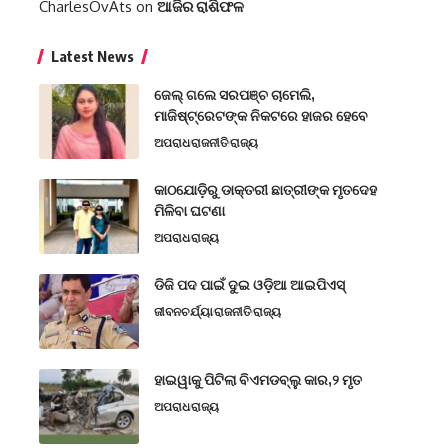
CharlesOvAts
on
ଆଜିର ରାଶିଫଳ
Latest News
ଜେଲ୍ ଗଲେ ସରପଞ୍ଚ ଚାମେଲି,
ମାଜିଷ୍ଟ୍ରେଟଙ୍କ ନିକଟରେ ହାଜର ହେବେ
ଅପରାଧ
ରାଜନୀତି
ରାଜ୍ୟ
କାଠଯୋଡ଼ିରୁ ଡାକ୍ତରୀ ଛାତ୍ରୀଙ୍କ ମୃତଦେହ
ମିଳିବା ଘଟଣା
ଅପରାଧ
ରାଜ୍ୟ
ଡିଜି ପଦ ପାଇଁ ଦୁଇ ଓଡ଼ିଆ ଆଇପିଏସ୍
ଜୀବନଚର୍ଯ୍ୟା
ରାଜନୀତି
ରାଜ୍ୟ
ହାଇୱାକୁ ପିଟିଲା ବିଏମଡବ୍ଲୁ କାର,୨ ମୃତ
ଅପରାଧ
ରାଜ୍ୟ