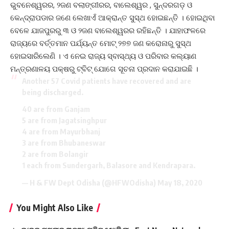
ଭୁବନେଶ୍ୱରର, ୨ଜଣ ବଲାଙ୍ଗୀରର, ବାଲେଶ୍ୱର , ସୁନ୍ଦରଗଡ଼ ଓ
କେନ୍ଦ୍ରାପଡାର ଜଣେ ଲେଖାଏଁ ଆକ୍ରାନ୍ତ ସୁସ୍ଥ ହୋଇଛନ୍ତି । ହୋଇଥିବା
ବେଳେ ଯାଜପୁରରୁ ୩ ଓ ୨ଜଣ ବାଲେଶ୍ୱରର ରହିଛନ୍ତି । ଯାହାଫଳରେ
ରାଜ୍ୟରେ ବର୍ତ୍ତମାନ ପର୍ଯ୍ୟନ୍ତ ମୋଟ୍ ୨୭୭ ଜଣ କରୋନାରୁ ସୁସ୍ଥ
ହୋଇସାରିଲେଣି । ଏ ନେଇ ରାଜ୍ୟ ସ୍ବାସ୍ଥ୍ୟ ଓ ପରିବାର କଲ୍ୟାଣ
ମନ୍ତ୍ରଣାଳୟ ପକ୍ଷରୁ ଟ୍ବିଟ୍ ଯୋଗେ ସୂଚନା ପ୍ରଦାନ କରାଯାଇଛି ।
Another 57 Covid patients have recovered and are
being discharged.
40 are from Ganjam
5 are from Jagatsinghpur
4 are from Mayurbhanj
3 are from Bhubaneswar
2 are from Bolangir
1 each from Sundergarh, Balasore and Kendrapara.
— H & FW Dept Odisha (@HFWOdisha)
May 18, 2020
You Might Also Like