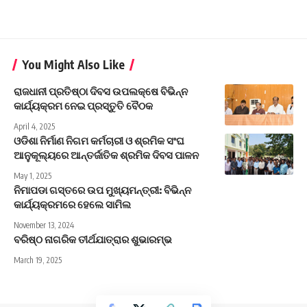
You Might Also Like
ରାଜଧାନୀ ପ୍ରତିଷ୍ଠା ଦିବସ ଉପଲକ୍ଷେ ବିଭିନ୍ନ
କାର୍ଯ୍ୟକ୍ରମ ନେଇ ପ୍ରସ୍ତୁତି ବୈଠକ
April 4, 2025
ଓଡିଶା ନିର୍ମାଣ ନିଗମ କର୍ମଚାରୀ ଓ ଶ୍ରମିକ ସଂଘ
ଆନୁକୂଲ୍ୟରେ ଆନ୍ତର୍ଜାତିକ ଶ୍ରମିକ ଦିବସ ପାଳନ
May 1, 2025
ନିମାପଡା ଗସ୍ତରେ ଉପ ମୁଖ୍ୟମନ୍ତ୍ରୀ: ବିଭିନ୍ନ
କାର୍ଯ୍ୟକ୍ରମରେ ହେଲେ ସାମିଲ
November 13, 2024
ବରିଷ୍ଠ ନାଗରିକ ତୀର୍ଥଯାତ୍ରାର ଶୁଭାରମ୍ଭ
March 19, 2025