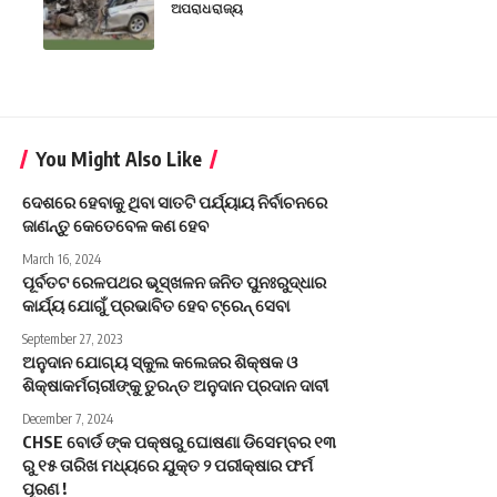
ଅପରାଧ
ରାଜ୍ୟ
You Might Also Like
ଦେଶରେ ହେବାକୁ ଥିବା ସାତଟି ପର୍ଯ୍ୟାୟ ନିର୍ବାଚନରେ
ଜାଣନ୍ତୁ କେତେବେଳ କଣ ହେବ
March 16, 2024
ପୂର୍ବତଟ ରେଳପଥର ଭୂସ୍ଖଳନ ଜନିତ ପୁନଃରୁଦ୍ଧାର
କାର୍ଯ୍ୟ ଯୋଗୁଁ ପ୍ରଭାବିତ ହେବ ଟ୍ରେନ୍ ସେବା
September 27, 2023
ଅନୁଦାନ ଯୋଗ୍ୟ ସ୍କୁଲ କଲେଜର ଶିକ୍ଷକ ଓ
ଶିକ୍ଷାକର୍ମଚାରୀଙ୍କୁ ତୁରନ୍ତ ଅନୁଦାନ ପ୍ରଦାନ ଦାବୀ
December 7, 2024
CHSE ବୋର୍ଡ ଙ୍କ ପକ୍ଷରୁ ଘୋଷଣା ଡିସେମ୍ବର ୧୩
ରୁ ୧୫ ତାରିଖ ମଧ୍ୟରେ ଯୁକ୍ତ ୨ ପରୀକ୍ଷାର ଫର୍ମ
ପୂରଣ !