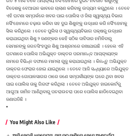
ଗତ ୫ ମାସ ତଳେ ଆଚାର‌୍ୟ୍ୟ ନର୍ସିଂହୋମରେ ଦୁଇଟି ନବଜାତ ଶିଶୁଙ୍କୁ
ବିଦେଶକୁ ବେଆଇନ ଭାବରେ ଚାଲାଣ କରିବାକୁ ଉଦ୍ୟମ କରୁଥିଲେ । ତେବେ
ଏହି ଘଟଣା ସମ୍ପର୍କରେ ଖବର ପାଇ ପୋଲିସ ଓ ଜିଲା ସ୍ୱାସ୍ଥ୍ୟ ବିଭାଗ
ନର୍ସିଂହୋମରେ ଚଢ଼ାଉ କରିବା ସହ ଦୁଇ ଶିଶୁଙ୍କୁ ଉଦ୍ଧାର କରି ନର୍ସିଂହୋମକୁ
ସିଲ କରିଥିଲେ । ତେବେ ପୁଲିସ ଓ ସ୍ୱାସ୍ଥ୍ୟବିଭାଗ ପକ୍ଷରୁ ଉଦ୍ଧାର
କରାଯାଇଥିବା ଶିଶୁ ୨ ଜଣଙ୍କର କେହି ସଠିକ ଦାବିଦାର ନମିଳିବାରୁ
ସେମାନଙ୍କୁ ଜଗତସିଂହପୁର ଶିଶୁ ଆଶ୍ରମରେ ରଖାଯାଇଛି । ହେଲେ ଏହି
ଘଟଣାରେ ପୋଲିସ ଅଭିଯୁକ୍ତ ଡାକ୍ତର ପରମାନନ୍ଦ ଆଚାର‌୍ୟ୍ୟଙ୍କ
ନାମରେ ବିଭିନ୍ନ ଦଫାରେ ମାମଲା ରୁଜୁ କରାଯାଇଥିଲା । କିନନ୍ତୁ ଅଭିଯୁକ୍ତ
ଡାକ୍ତର ଫେରାର ହୋଇ ଯାଇଥିଲେ । ତେବେ ଆଜି ସନ୍ଧ୍ୟାରେ ଅଭିଯୁକ୍ତ
ଡାକ୍ତର ଗୋପାଳସାଗର ଠାରେ ଜଣେ ସମ୍ପର୍କୀୟଙ୍କ ଘରେ ଥିବା ଖବର
ପାଇ ପୋଲିସ ତାକୁ ଗିରଫ କରିଥିଲା । ତେବେ ଅଭିଯୁକ୍ତ ହାଇକୋର୍ଟରୁ
ଆଗୁଆ ଜାମିନ ଆଣିଥିବାରୁ ପଚରାଉଚରା ପରେ ପୋଲିସ ଛାଡିଦେଇଥିବା
ଜଣାପଡିଛି ।
•
You Might Also Like
ଆଜି ହେଉଛି ଧନତେରାସ୍, ସୁନା ଦର ଜାଣିଲେ ହେବେ ଆଶ୍ଚର୍ଯ୍ୟ