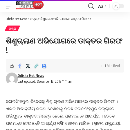
Aa
Font
Resizer
Odisha Hot News
>
ରାଜ୍ୟ
>
ଶିଶୁଚାଲାଣ ଅଭିଯୋଗରେ ଡାକ୍ତର ଗିରଫ !
ରାଜ୍ୟ
ଶିଶୁଚାଲାଣ ଅଭିଯୋଗରେ ଡାକ୍ତର ଗିରଫ
!
1 Min Read
Odisha Hot News
Last updated: December 12, 2018 11:11 am
ଜଗତସିଂହପୁର: ବିଦେଶକୁ ଶିଶୁ ଚାଲଣ ଅଭିଯୋଗରେ ଡାକ୍ତର ଗିରଫ ।
ଏଭଳି ଅଭାବନୀୟ ଘଟଣା ଦେଖିବାକୁ ମିଳିଛି ଜଗତଦିଂହପୁର ଜିଲ୍ଲାରେ ।
ଅଭିଯୁକ୍ତ ଡାକ୍ତର ଜଣଙ୍କ ହେଲେ ପରାମାନନ୍ଦ ଆଚାର୍ଯ୍ୟ । ତେବେ
ପରାମାନ୍ଦ ହେଉଛନ୍ତି ଆଚାର୍ଯ୍ୟ ନର୍ସିଂ ହୋମର ମାଲିକ । ସୂଚନା ଅନୁ୍ଯାୟୀ,