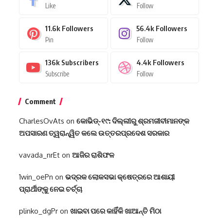
Like
Follow
11.6k
Followers
56.4k
Followers
Pin
Follow
136k
Subscribers
4.4k
Followers
Subscribe
Follow
Comment
CharlesOvAts
on
କୋଭିଡ୍-୧୯: ଦିଲ୍ଲୀରୁ ଶ୍ରମଜୀବୀମାନଙ୍କ
ଅପସାରଣ ତ୍ୱରାନ୍ୱିତ କଲେ ଉତ୍ତରପ୍ରଦେଶ ସରକାର
vavada_nrEt
on
ଆଜିର ରାଶିଫଳ
1win_oePn
on
ଭଦ୍ରକ ଲୋକସଭା କ୍ଷେତ୍ରରେ ଆଶାୟୀ
ପ୍ରାର୍ଥୀଙ୍କୁ ନେଇ ଚର୍ଚ୍ଚା
plinko_dgPr
on
ଖାଇବା ପରେ କାହିଁକି ଖାଆନ୍ତି ମିଠା