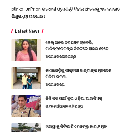
plinko_unPr
on
ରାଜଧାନୀ ପ୍ରଶାନ୍ତି ବିହାର ଅଂଚଳରୁ ଏକ ନବଜାତ
ଶିଶୁକନ୍ୟା ଉଦ୍ଧାର !
Latest News
ଜେଲ୍ ଗଲେ ସରପଞ୍ଚ ଚାମେଲି,
ମାଜିଷ୍ଟ୍ରେଟଙ୍କ ନିକଟରେ ହାଜର ହେବେ
ଅପରାଧ
ରାଜନୀତି
ରାଜ୍ୟ
କାଠଯୋଡ଼ିରୁ ଡାକ୍ତରୀ ଛାତ୍ରୀଙ୍କ ମୃତଦେହ
ମିଳିବା ଘଟଣା
ଅପରାଧ
ରାଜ୍ୟ
ଡିଜି ପଦ ପାଇଁ ଦୁଇ ଓଡ଼ିଆ ଆଇପିଏସ୍
ଜୀବନଚର୍ଯ୍ୟା
ରାଜନୀତି
ରାଜ୍ୟ
ହାଇୱାକୁ ପିଟିଲା ବିଏମଡବ୍ଲୁ କାର,୨ ମୃତ