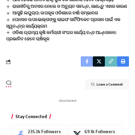
ରାଜନୀତିରୁ ଅବସର ନେଲେ ଡ ଅଚ୍ୟୁତ ସାମନ୍ତ, ଜାଣନ୍ତୁ ଏହାର କାରଣ
ଆସୁଛି ଲଘୁଚାପ: ଉପକୂଳ ଓଡିଶାରେ ବର୍ଷା ସମ୍ଭାବନା
ପେନସନ ଉପଭୋକ୍ତାଙ୍କୁ ଲାଇଫ ସାର୍ଟିଫିକେଟ ପ୍ରଦାନ ପାଇଁ ଏକ
ସ୍ୱତନ୍ତ୍ର କାର୍ଯ୍ୟକ୍ରମ
ଓଡିଶା ଗ୍ରାମ୍ୟ କୃଷି କର୍ମଚାରୀ ସଂଘର କାର୍ଯ୍ୟ ବନ୍ଦ ଆନ୍ଦୋଳନ:
ପ୍ରଭାବିତ ହେବେ ଚାଷିକୂଳ
Leave a Comment
- Advertisement -
Stay Connected
235.3k
Followers
69.1k
Followers