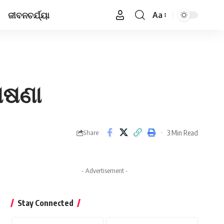
ଜୀବନଚର୍ଯ୍ୟା
Aa
Font
Resizer
ୋଷଣା
3 Min Read
Share
- Advertisement -
Stay Connected