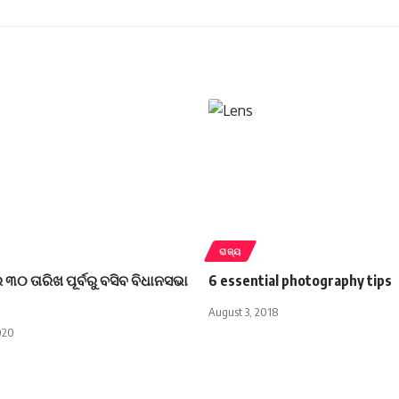
ରାଜ୍ୟ
୩୦ ତାରିଖ ପୂର୍ବରୁ ବସିବ ବିଧାନସଭା
6 essential photography tips
August 3, 2018
020