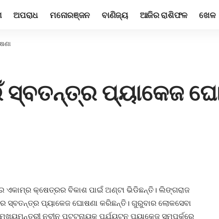
ଶ
ଅପରାଧ
ମନୋରଞ୍ଜନ
ବାଣିଜ୍ୟ
ଆଜିର ରାଶିଫଳ
ଖେଳ
ୋଷଣା
ଇଁ ସ୍ବତନ୍ତ୍ର ପ୍ୟାକେଜ ଘ
ଏକାମ୍ର କ୍ଷେତ୍ରର ବିକାଶ ପାଇଁ ଅଣ୍ଟା ଭିଡିଛନ୍ତି। ଲିଙ୍ଗରାଜ
ରକାର ସ୍ବତନ୍ତ୍ର ପ୍ୟାକେଜ ଘୋଷଣା କରିଛନ୍ତି। ଗୁରୁବାର ଲୋକସେବା
ଖ୍ୟମନ୍ତ୍ରୀ ନବୀନ ପଟ୍ଟନାୟକ ପର୍ଯ୍ୟଟନ ପ୍ୟାକେଜ ସମ୍ପର୍କରେ