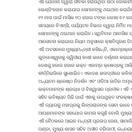
ଏହି ଯୋଜନା ଦ୍ୱାରା ଜୀବିକା ହରାଉଥିବା ଉଠା ଦୋକାନୀ
ଭେଣ୍ଡିଂଜୋନ କରାଯାଇ ସେମାନଙ୍କୁ ଥଇଥାନ କରାଯିବ
୧୨ ମାସ ପାଇଁ ମାସିକ ୧୦ ହଜାର ଟଙ୍କା ଲେଖାଏ ୧ ଲକ
ସମୟରେ ବିଏମ୍‌ସି, ପର୍ଯ୍ୟଟନ ବିଭାଗ ଦ୍ୱାରା ନିର୍ମିତ
ସେମାନଙ୍କୁ ଥଇଥାନ କରାଯିବ। ସ୍ଥିତିବାନ ଆବାସିକ ଗ
ଆଲୋଚନା କରାଯାଇ ନିୟମ ଅନୁସାରେ କ୍ଷତିପୂରଣ ଦି
ଏହି ଅବସରରେ ମୁଖ୍ୟମନ୍ତ୍ରୀ କହିଛନ୍ତି, ଏକାମ୍ରକ୍
ଭୁବନେଶ୍ୱରକୁ ଦ୍ୱିତୀୟ କାଶୀ ଭାବେ ବର୍ଣ୍ଣନା କରାଯା
ଦେଶରୁ ହଜାର ହଜାର ଭକ୍ତ ଏକାମ୍ର କ୍ଷେତ୍ରକୁ ଆସି
କୀର୍ତ୍ତିରାଜିରେ ସୁଶୋଭିତ। ଏକାଦଶ ଶତାଦ୍ଦୀରେ କଳିଙ
ଅନ୍ୟତମ ଶ୍ରେଷ୍ଠ ନିଦର୍ଶନ ଏବଂ ଓଡିଆ ଜାତିର ଅମୂଲ
ଭକ୍ତମାନଙ୍କ ଶ୍ରଦ୍ଧା ଓ ବିଶ୍ୱାସର ପ୍ରତୀକ। ଏହ
ସହିତ ଭବିଷ୍ୟତ ପିଢି ପାଇଁ ଏହାକୁ ଉପଯୁକ୍ତ ସଂରକ୍
ଏହି ତ୍ୟାଗକୁ ମହାପ୍ରଭୁ ଲିଙ୍ଗରାଜଙ୍କ ସେବା ଭାବ
ଆପଣମାନଙ୍କ ସହଯୋଗ କାମନା କରୁଛି ବୋଲି ମୁଖ୍ୟମନ୍
ଏହି ବୈଠକରେ ଆଇନ ମନ୍ତ୍ରୀ ପ୍ରତାପ ଜେନା, ସାମାଜ
ପଣ୍ଡା, ମୁଖ୍ୟ ଶାସନ ସଚିବ ଅସୀତ ତ୍ରିପାଠୀ, ଉନ୍ନୟନ