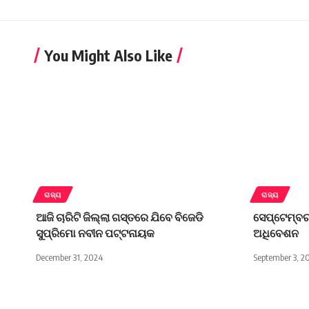
You Might Also Like
ରାଜ୍ୟ
ରାଜ୍ୟ
ଆଜି ଚାରିଟି ଜିଲ୍ଲା ଗସ୍ତରେ ଯିବେ ବିଜେଡି
ସେପ୍ଟେମ୍ବର 
ସୁପ୍ରିମୋ ନବୀନ ପଟ୍ଟନାୟକ
ଅଧିବେଶନ
December 31, 2024
September 3, 2