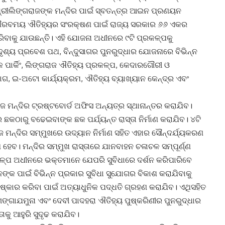
 ଶ୍ରୀଲିଙ୍ଗରାଜଙ୍କ ମନ୍ଦିର ପାଇଁ ସ୍ବତନ୍ତ୍ର ଆଇନ ପ୍ରଣୟନ
ର ଗୌରବମୟ ଐତିହ୍ୟର ସଂରକ୍ଷଣ ପାଇଁ ରାଜ୍ୟ ସରକାର ୬୬ ଏକର
ବାକୁ ଯାଉଛନ୍ତି। ଏହି ଯୋଜନା ଅଧୀନରେ ୯ଟି ପ୍ରକଳ୍ପକୁ
ୁଦୃଶ୍ୟ ପ୍ରବେଶ ପଥ, ବିନ୍ଦୁସାଗର ପୁନରୁଦ୍ଧାର ଯୋଜନାରେ ବିଭିନ୍ନ
କ ପାର୍କିଂ, ଲିଙ୍ଗରାଜ ଐତିହ୍ୟ ପ୍ରକଳ୍ପ, କେଦାରଗୌରୀ ଓ
ୋଗ, ଇ-ଅଟୋ କାର୍ଯ୍ୟକ୍ରମ, ଐତିହ୍ୟ ବ୍ୟାଖ୍ୟାନ କେନ୍ଦ୍ର ଏବଂ
ଜ ମନ୍ଦିର ଟ୍ରଷ୍ଟବୋର୍ଡ ଅଫିସ ଅନ୍ୟତ୍ର ସ୍ଥାନାନ୍ତର କରାଯିବ।
ର ଛକଠାରୁ ବଢେଇବାଙ୍କ ଛକ ପର୍ଯ୍ୟନ୍ତ ରାସ୍ତା ନିର୍ମାଣ କରାଯିବ। ୪ଟି
ାଜ ମନ୍ଦିର ସମ୍ମୁଖରେ ଉଦ୍ୟାନ ନିର୍ମାଣ ସହିତ ଏହାର ସୌନ୍ଦର୍ଯ୍ୟକରଣ
 ହେବ। ମନ୍ଦିର ସମ୍ମୁଖ ରାସ୍ତାରେ ଯାନବାହନ ଚଳାଚଳ ସମ୍ପୂର୍ଣ୍ଣ
କଳ୍ପ ଅଧୀନରେ ଭକ୍ତମାନେ ଯେପରି ସୁବିଧାରେ ଦର୍ଶନ କରିପାରିବେ
ଙ୍କ ପାଇଁ ବିଭିନ୍ନ ପ୍ରକାର ସୁବିଧା ସୁଯୋଗର ବିକାଶ କରାଯିବାକୁ
ଷ୍କାର କରିବା ପାଇଁ ଅତ୍ୟାଧୁନିକ ପଦ୍ଧତି ଗ୍ରହଣ କରାଯିବ। ଏଥିସହିତ
ଗଙ୍ଗାଯମୁନା ଏବଂ ଦେବୀ ପାଦହରା ଐତିହ୍ୟ ପୁଷ୍କରିଣୀର ପୁନରୁଦ୍ଧାର
କୁ ଆହୁରି ସୁଦୃଢ କରାଯିବ।