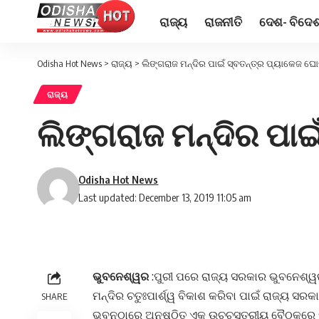
ରାଜ୍ୟ
ରାଜନୀତି
ଦେଶ- ବିଦେ
Odisha Hot News
>
ରାଜ୍ୟ
>
ଲିଙ୍ଗରାଜ ମନ୍ଦିର ପାଇଁ ସ୍ବତନ୍ତ୍ର ପ୍ୟାକେଜ ଘ
ରାଜ୍ୟ
ଲିଙ୍ଗରାଜ ମନ୍ଦିର ପା
Odisha Hot News
Last updated: December 13, 2019 11:05 am
ଭୁବନେଶ୍ୱର
:ପୁରୀ ପରେ ରାଜ୍ୟ ସରକାର ଭୁବନେଶ୍ୱର 
ମନ୍ଦିର ଚତୁଃପାର୍ଶ୍ୱ ବିକାଶ କରିବା ପାଇଁ ରାଜ୍ୟ ସ
SHARE
ଭବନଠାରେ ଅନୁଷ୍ଠିତ ଏକ ଉଚ୍ଚସ୍ତରୀୟ ବୈଠକରେ ମୁ