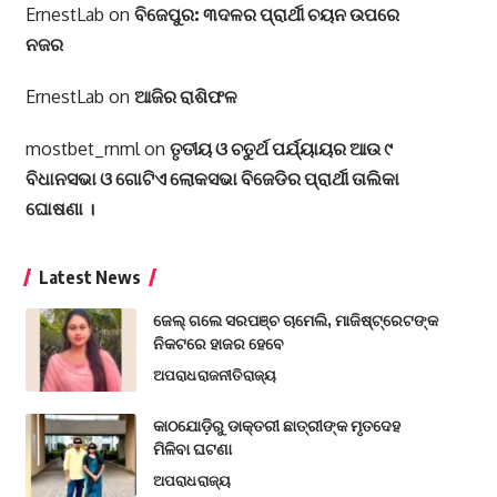
ErnestLab
on
ବିଜେପୁର: ୩ଦଳର ପ୍ରାର୍ଥୀ ଚୟନ ଉପରେ
ନଜର
ErnestLab
on
ଆଜିର ରାଶିଫଳ
mostbet_rnml
on
ତୃତୀୟ ଓ ଚତୁର୍ଥ ପର୍ଯ୍ୟାୟର ଆଉ ୯
ବିଧାନସଭା ଓ ଗୋଟିଏ ଲୋକସଭା ବିଜେଡିର ପ୍ରାର୍ଥୀ ତାଲିକା
ଘୋଷଣା ।
Latest News
ଜେଲ୍ ଗଲେ ସରପଞ୍ଚ ଚାମେଲି, ମାଜିଷ୍ଟ୍ରେଟଙ୍କ
ନିକଟରେ ହାଜର ହେବେ
ଅପରାଧ
ରାଜନୀତି
ରାଜ୍ୟ
କାଠଯୋଡ଼ିରୁ ଡାକ୍ତରୀ ଛାତ୍ରୀଙ୍କ ମୃତଦେହ
ମିଳିବା ଘଟଣା
ଅପରାଧ
ରାଜ୍ୟ