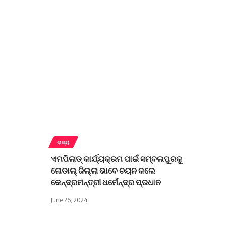
ରାଜ୍ୟ
ଏମପିଲାଡ୍ କାର୍ଯ୍ୟକ୍ରମ ପାଇଁ ସମ୍ବଲପୁରକୁ
ନୋଡାଲ୍ ଜିଲ୍ଲା ଭାବେ ଚୟନ କଲେ
କେନ୍ଦ୍ରମନ୍ତ୍ରୀ ଧର୍ମେନ୍ଦ୍ର ପ୍ରଧାନ
June 26, 2024