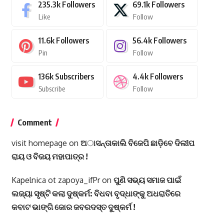
235.3k
Followers
69.1k
Followers
Like
Follow
11.6k
Followers
56.4k
Followers
Pin
Follow
136k
Subscribers
4.4k
Followers
Subscribe
Follow
Comment
visit homepage
on
ଅାସନ୍ତାକାଲି ବିଜେପି ଛାଡ଼ିବେ ଦିଲୀପ
ରାୟ ଓ ବିଜୟ ମହାପାତ୍ର !
Kapelnica ot zapoya_ifPr
on
ପୁଣି ସଭ୍ୟ ସମାଜ ପାଇଁ
ଲଜ୍ୟା ସୃଷ୍ଟି କଲା ଦୁଷ୍କର୍ମ: ବିଧବା ବୃଦ୍ଧାଙ୍କୁ ଅଧରାତିରେ
କବାଟ ଭାଙ୍ଗି ଜୋର ଜବରଦସ୍ତ ଦୁଷ୍କର୍ମ !