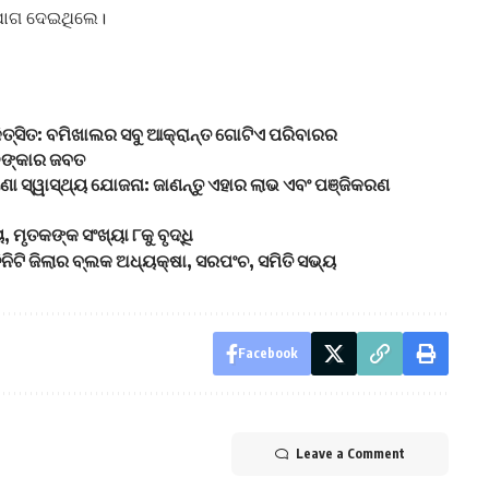
ଯୋଗ ଦେଇଥିଲେ।
ତ୍ସିତ: ବମିଖାଲର ସବୁ ଆକ୍ରାନ୍ତ ଗୋଟିଏ ପରିବାରର
ଳଙ୍କାର ଜବତ
ଣା ସ୍ୱାସ୍ଥ୍ୟ ଯୋଜନା: ଜାଣନ୍ତୁ ଏହାର ଲାଭ ଏବଂ ପଞ୍ଜିକରଣ
ମୃତକଙ୍କ ସଂଖ୍ୟା ୮କୁ ବୃଦ୍ଧି
ନିଟି ଜିଲାର ବ୍ଲକ ଅଧ୍ୟକ୍ଷା, ସରପଂଚ, ସମିତି ସଭ୍ୟ
Facebook
Leave a Comment