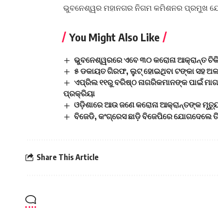
ଭୁବନେଶ୍ୱର ମହାନଗର ନିଗମ କମିଶନର ପ୍ରମୁଖ 
You Might Also Like
ଭୁବନେଶ୍ୱରରେ ଏବେ ୩୦ କରୋନା ଆକ୍ରାନ୍ତ ଚିକି
୫ ଡକାୟତ ଗିରଫ, ଲୁଟ୍ ହୋଇଥିବା ଟଙ୍କା ସହ ଅ
ଏପ୍ରିଲ ୧୧ରୁ ବରିଷ୍ଠ ନାଗରିକମାନଙ୍କ ପାଇଁ ମାଗ
ପ୍ରକ୍ରିୟା
ଓଡ଼ିଶାରେ ଆଉ ଜଣେ କରୋନା ଆକ୍ରାନ୍ତଙ୍କ ମୃତ୍ୟୁ, 
ବିଜେଡି, କଂଗ୍ରେସ ଛାଡ଼ି ବିଜେପିରେ ଯୋଗଦେଲେ ତି
Share This Article