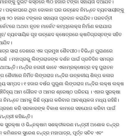
ମାନଙ୍କୁ ଦୁଇଟି କିସ୍ତିରେ ୩୦ ହଜାର ଟଙ୍କା ସହାୟତା ଦିଆଯିବ।
। ପକ୍କାଘରେ ଥିବା ଦୋକାନ ଘର ଉଚ୍ଛେଦ ନିମନ୍ତେ ବ୍ୟବସାୟୀଙ୍କୁ
୍ଷ ୨୦ ହଜାର ଟଙ୍କାର ସହାୟତା ପ୍ରଦାନ କରାଯିବ। ପରବର୍ତ୍ତୀ
 ମାର୍କେଟରେ ଅଥବା ନୂତନ ମାର୍କେଟ କମ୍ପ୍ଲେକ୍ସ ନିର୍ମାଣ କରାଯାଇ
ୃହ/ ବ୍ୟବସାୟିକ ଗୃହ ଉଚ୍ଛେଦ କ୍ଷେତ୍ରରେ କ୍ଷତିଗ୍ରସ୍ତଙ୍କ ସହିତ
ଆଯିବ।
ଷେତ୍ର ସାରା ଦେଶରେ ଏକ ପ୍ରମୁଖ ଶୈବପୀଠ। ବିଭିନ୍ନ ପୁରାଣରେ
ଇଛି । ମହାପ୍ରଭୁ ଲିଙ୍ଗରାଜଙ୍କ ଦର୍ଶନ ପାଇଁ ପ୍ରତିଦିନ ସମଗ୍ର
ଥାଆନ୍ତି। ମନ୍ଦିର ନଗରୀ ଭାବେ ଏକାମ୍ରକ୍ଷେତ୍ର ବହୁ ପୁରାତନ
୍ଗ ଶୈଳୀରେ ନିର୍ମିତ ଲିଙ୍ଗରାଜ ମନ୍ଦିର ଉତ୍କଳୀୟ ଶିଳ୍ପ କଳାର
୍ୟ ସମ୍ପଦ। ୧ ହଜାର ବର୍ଷର ପୁରୁଣା ଲିଙ୍ଗରାଜ ମନ୍ଦିର ଲକ୍ଷ ଲକ୍ଷ
ି ଐତିହ୍ୟ ଆମ ଗୌରବ ଓ ଆମର ଶ୍ରେଷ୍ଠ ପରିଚୟ । ଏହାର ସୁରକ୍ଷା
ଷଣ ନିମନ୍ତେ ଆମକୁ କିଛି ତ୍ୟାଗ କରିବାର ଆବଶ୍ୟକତା ମଧ୍ୟ ରହିଛି।
େ ଗ୍ରହଣ କରି ସରକାରଙ୍କ ବିକାଶ କାମରେ ସହଯୋଗ କରିବା ପାଇଁ
ତ୍ରୀ କହିଛନ୍ତି।
ିକ ସୁରକ୍ଷା ଓ ଭିନ୍ନକ୍ଷମ ସଶକ୍ତୀକରଣ ମନ୍ତ୍ରୀ ଅଶୋକ ଚନ୍ଦ୍ର
 କମିଶନର ସୁରେଶ ଚନ୍ଦ୍ର ମହାପାତ୍ର, ପୂର୍ତ୍ତ ସଚିବ ଏବଂ