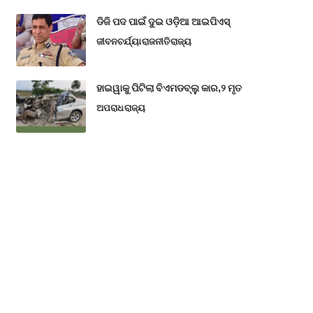
ଡିଜି ପଦ ପାଇଁ ଦୁଇ ଓଡ଼ିଆ ଆଇପିଏସ୍
ଜୀବନଚର୍ଯ୍ୟା
ରାଜନୀତି
ରାଜ୍ୟ
ହାଇୱାକୁ ପିଟିଲା ବିଏମଡବ୍ଲୁ କାର,୨ ମୃତ
ଅପରାଧ
ରାଜ୍ୟ