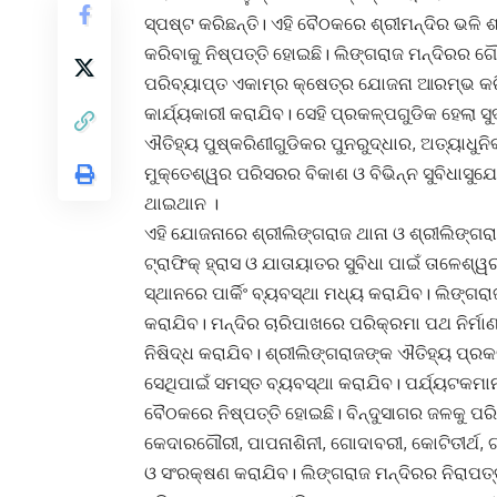
ସ୍ପଷ୍ଟ କରିଛନ୍ତି। ଏହି ବୈଠକରେ ଶ୍ରୀମନ୍ଦିର ଭଳି
କରିବାକୁ ନିଷ୍ପତ୍ତି ହୋଇଛି। ଲିଙ୍ଗରାଜ ମନ୍ଦିର
ପରିବ୍ୟାପ୍ତ ଏକାମ୍ର କ୍ଷେତ୍ର ଯୋଜନା ଆରମ୍ଭ କରି
କାର୍ଯ୍ୟକାରୀ କରାଯିବ। ସେହି ପ୍ରକଳ୍ପଗୁଡିକ ହେଲା ସ
ଐତିହ୍ୟ ପୁଷ୍କରିଣୀଗୁଡିକର ପୁନରୁଦ୍ଧାର, ଅତ୍ୟାଧୁନି
ମୁକ୍ତେଶ୍ୱର ପରିସରର ବିକାଶ ଓ ବିଭିନ୍ନ ସୁବିଧାସୁଯ
ଥାଇଥାନ ।
ଏହି ଯୋଜନାରେ ଶ୍ରୀଲିଙ୍ଗରାଜ ଥାନା ଓ ଶ୍ରୀଲିଙ୍ଗରା
ଟ୍ରାଫିକ୍‌ ହ୍ରାସ ଓ ଯାତାୟାତର ସୁବିଧା ପାଇଁ ତାଳେଶ୍ୱ
ସ୍ଥାନରେ ପାର୍କିଂ ବ୍ୟବସ୍ଥା ମଧ୍ୟ କରାଯିବ। ଲିଙ୍ଗର
କରାଯିବ। ମନ୍ଦିର ଚାରିପାଖରେ ପରିକ୍ରମା ପଥ ନିର୍ମାଣ
ନିଷିଦ୍ଧ କରାଯିବ। ଶ୍ରୀଲିଙ୍ଗରାଜଙ୍କ ଐତିହ୍ୟ ପ୍ର
ସେଥିପାଇଁ ସମସ୍ତ ବ୍ୟବସ୍ଥା କରାଯିବ। ପର୍ଯ୍ୟଟକମାନ
ବୈଠକରେ ନିଷ୍ପତ୍ତି ହୋଇଛି। ବିନ୍ଦୁସାଗର ଜଳକୁ ପରି
କେଦାରଗୌରୀ, ପାପନାଶିନୀ, ଗୋଦାବରୀ, କୋଟିତୀର୍ଥ, 
ଓ ସଂରକ୍ଷଣ କରାଯିବ। ଲିଙ୍ଗରାଜ ମନ୍ଦିରର ନିରାପତ୍ତା