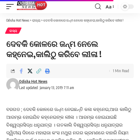
Aa
Font
Resizer
Odisha Hot News
>
ରାଜ୍ୟ
>
ଦେବକି କୋଳରେ ଜନ୍ମ ନେଲେ କହ୍ନେଇ,କାଲିଠୁ କରିବେ ଲୀଳା !
ରାଜ୍ୟ
ଦେବକି କୋଳରେ ଜନ୍ମ ନେଲେ
କହ୍ନେଇ,କାଲିଠୁ କରିବେ ଲୀଳା !
1 Min Read
Odisha Hot News
Last updated: January 13, 2019 7:11 am
ବରଗଡ ; ଦେବକି କୋଳରେ ଜନ୍ମ ନେଇଛନ୍ତି କଳା କହ୍ନେଇ,ଆଉ କାଲିଠୁ
ଆରମ୍ଭ ହୋଇଯିବ କହ୍ନେଇଙ୍କ ଲୀଳା । ଆରମ୍ଭ ହୋଇଯାଇଛି
ବିଶ୍ୱପ୍ରସିଦ୍ଧ ଧନୁଯାତ୍ରା । ଗତକାଲି ବିଶ୍ୱପ୍ରସିଦ୍ଧ ଧନୁଯାତ୍ରାର
ଦ୍ୱିତୀୟ ଦିନରେ ମହାରାଜା କଂସ ମଥୁରା ନଗର ଭ୍ରମଣରେ ବାହାରି ନିୟମ