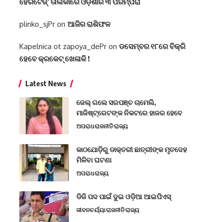
ହେରିଟେଜ୍‌’ ତାଲିକାରେ ଓଡ଼ିଶାର ୩ ପରମ୍ପରା
plinko_sjPr
on
ଆଜିର ରାଶିଫଳ
Kapelnica ot zapoya_dePr
on
ଡସେମ୍ବର ୧୮ରେ ବିକ୍ରି
ହେବେ କ୍ରକେଟ୍ ଖେଳାଳି !
Latest News
ଜେଲ୍ ଗଲେ ସରପଞ୍ଚ ଚାମେଲି,
ମାଜିଷ୍ଟ୍ରେଟଙ୍କ ନିକଟରେ ହାଜର ହେବେ
ଅପରାଧ
ରାଜନୀତି
ରାଜ୍ୟ
କାଠଯୋଡ଼ିରୁ ଡାକ୍ତରୀ ଛାତ୍ରୀଙ୍କ ମୃତଦେହ
ମିଳିବା ଘଟଣା
ଅପରାଧ
ରାଜ୍ୟ
ଡିଜି ପଦ ପାଇଁ ଦୁଇ ଓଡ଼ିଆ ଆଇପିଏସ୍
ଜୀବନଚର୍ଯ୍ୟା
ରାଜନୀତି
ରାଜ୍ୟ