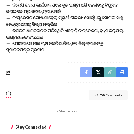
ବିଜେପି ରାଜ୍ୟ କାର୍ଯ୍ୟାଳୟରେ ଦୁଇ ଘଣ୍ଟା ଧରି ନେତାଙ୍କୁ ଟିୟୁସନ
କରାଇଲେ ପ୍ରଧାନମନ୍ତ୍ରୀ ମୋଦି
କଂଗ୍ରେସର ଘୋଷଣା ହେଲା ପ୍ରାର୍ଥୀ ତାଲିକା: ଖୋର୍ଦ୍ଧାରୁ ସୋନାଲି ସାହୁ,
କେନ୍ଦ୍ରପଡାରୁ ସିପ୍ରା ମଲ୍ଲିକ
ଭଦ୍ରକ ଧାମନଗରର ପରିସ୍ଥିତି ଏବେ ବି ଉତ୍ତେଜନା, ବନ୍ଦ କରାଗଲା
ଇଣ୍ଟରନେଟ ସଂଯୋଗ
ପୋଖରୀରେ ମାଛ ଚାଷ ନକରିବା ନିମନ୍ତେ ଜିଲ୍ଲାପାଳଙ୍କୁ
ସ୍ମାରକପତ୍ର ପ୍ରଦାନ
156 Comments
- Advertisement -
Stay Connected