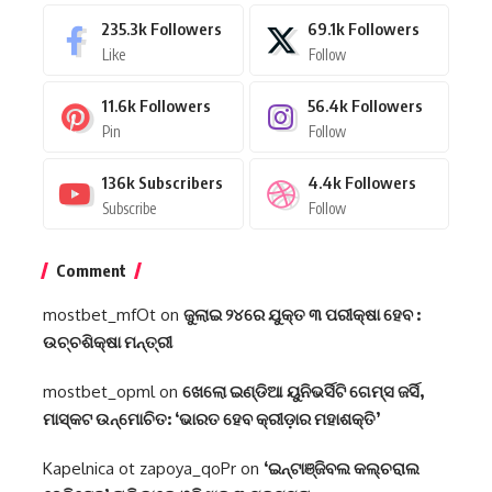
235.3k
Followers
69.1k
Followers
Like
Follow
11.6k
Followers
56.4k
Followers
Pin
Follow
136k
Subscribers
4.4k
Followers
Subscribe
Follow
Comment
mostbet_mfOt
on
ଜୁଲାଇ ୨୪ରେ ଯୁକ୍ତ ୩ ପରୀକ୍ଷା ହେବ :
ଉଚ୍ଚଶିକ୍ଷା ମନ୍ତ୍ରୀ
mostbet_opml
on
ଖେଲୋ ଇଣ୍ଡିଆ ୟୁନିଭର୍ସିଟି ଗେମ୍ସ ଜର୍ସି,
ମାସ୍କଟ ଉନ୍ମୋଚିତ: ‘ଭାରତ ହେବ କ୍ରୀଡ଼ାର ମହାଶକ୍ତି’
Kapelnica ot zapoya_qoPr
on
‘ଇନ୍‌ଟାଞ୍ଜିବଲ କଲ୍‌ଚରାଲ