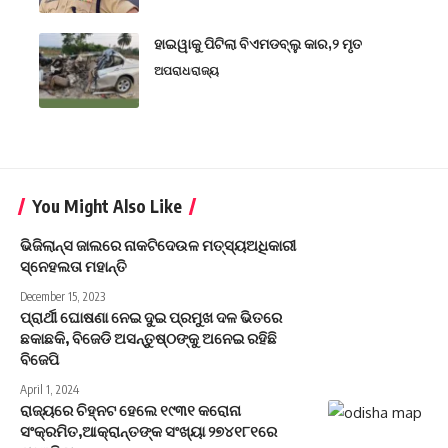
ହାଇୱାକୁ ପିଟିଲା ବିଏମଡବ୍ଲୁ କାର,୨ ମୃତ
ଅପରାଧ
ରାଜ୍ୟ
You Might Also Like
ଭିଜିଲାନ୍ସ ଜାଲରେ ନାକଟିଦେଉଳ ମତ୍ସ୍ୟଅଧିକାରୀ
ସ୍ନେହଲତା ମହାନ୍ତି
December 15, 2023
ପ୍ରାର୍ଥୀ ଘୋଷଣା ନେଇ ଦୁଇ ପ୍ରମୁଖ ଦଳ ଭିତରେ
ଛକାଛକି, ବିଜେଡି ଅସନ୍ତୁଷ୍ଠଙ୍କୁ ଅନେଇ ରହିଛି
ବିଜେପି
April 1, 2024
ରାଜ୍ୟରେ ଚିହ୍ନଟ ହେଲେ ୧୯୩୧ କରୋନା
ସଂକ୍ରମିତ,ଆକ୍ରାନ୍ତଙ୍କ ସଂଖ୍ୟା ୨୭୪୧୮୧ରେ