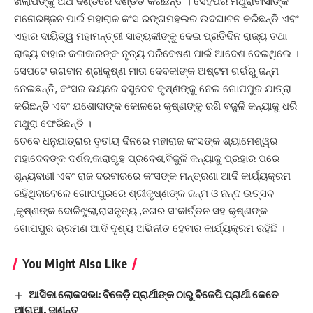
ଖିଲାପିଙ୍କୁ ଅର୍ଥ ଦଣ୍ଡରେ ଦଣ୍ଡିତ କରିଛନ୍ତି । ସେହିପରି ମଥୁରାବାସୀଙ୍କ
ମନୋରଞ୍ଜନ ପାଇଁ ମହାରାଜ କଂସ ରଙ୍ଗମହଲର ଉଦଘାଟନ କରିଛନ୍ତି ଏବଂ
ଏହାର ଦାୟିତ୍ୱ ମହାମନ୍ତ୍ରୀ ସାତ୍ୟକୀଙ୍କୁ ଦେଇ ପ୍ରତିଦିନ ରାଜ୍ୟ ତଥା
ରାଜ୍ୟ ବାହାର କଳାକାରଙ୍କ ନୃତ୍ୟ ପରିବେଷଣ ପାଇଁ ଆଦେଶ ଦେଇଥିଲେ ।
ସେପଟେ ଭଗବାନ ଶ୍ରୀକୃଷ୍ଣ ମାତା ଦେବକୀଙ୍କ ଅଷ୍ଟମ ଗର୍ଭରୁ ଜନ୍ମ
ନେଇଛନ୍ତି, କଂସର ଭୟରେ ବସୁଦେବ କୃଷ୍ଣଙ୍କୁ ନେଇ ଗୋପପୁର ଯାତ୍ରା
କରିଛନ୍ତି ଏବଂ ଯଶୋଦାଙ୍କ କୋଳରେ କୃଷ୍ଣଙ୍କୁ ରଖି ବଜୁଳି କନ୍ୟାକୁ ଧରି
ମଥୁରା ଫେରିଛନ୍ତି ।
ତେବେ ଧନୁଯାତ୍ରାର ତୃତୀୟ ଦିନରେ ମହାରାଜ କଂସଙ୍କ ଶ୍ୟାମେଶ୍ୱର
ମହାଦେବଙ୍କ ଦର୍ଶନ,କାରାଗୃହ ପ୍ରବେଶ,ବିଜୁଳି କନ୍ୟାକୁ ପ୍ରହାର ପରେ
ଶୂନ୍ୟବାଣୀ ଏବଂ ରାଜ ଦରବାରରେ କଂସଙ୍କ ମନ୍ତ୍ରଣା ଆଦି କାର୍ଯ୍ୟକ୍ରମ
ରହିଥିବାବେଳେ ଗୋପପୁରରେ ଶ୍ରୀକୃଷ୍ଣଙ୍କ ଜନ୍ମ ଓ ନନ୍ଦ ଉତ୍ସବ
,କୃଷ୍ଣଙ୍କ ଦୋଳିଝୁଲା,ରାସନୃତ୍ୟ ,ନଗର ସଂକୀର୍ତ୍ତନ ସହ କୃଷ୍ଣଙ୍କ
ଗୋପପୁର ଭ୍ରମଣ ଆଦି ଦୃଶ୍ୟ ଅଭିନୀତ ହେବାର କାର୍ଯ୍ୟକ୍ରମ ରହିଛି ।
You Might Also Like
ଆସିକା ଲୋକସଭା: ବିଜେଡ଼ି ପ୍ରାର୍ଥୀଙ୍କ ଠାରୁ ବିଜେପି ପ୍ରାର୍ଥୀ କେତେ
ଆଗୁଆ, ଜାଣନ୍ତୁ