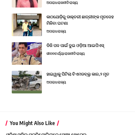
ଅପରାଧ
ରାଜନୀତି
ରାଜ୍ୟ
କାଠଯୋଡ଼ିରୁ ଡାକ୍ତରୀ ଛାତ୍ରୀଙ୍କ ମୃତଦେହ
ମିଳିବା ଘଟଣା
ଅପରାଧ
ରାଜ୍ୟ
ଡିଜି ପଦ ପାଇଁ ଦୁଇ ଓଡ଼ିଆ ଆଇପିଏସ୍
ଜୀବନଚର୍ଯ୍ୟା
ରାଜନୀତି
ରାଜ୍ୟ
ହାଇୱାକୁ ପିଟିଲା ବିଏମଡବ୍ଲୁ କାର,୨ ମୃତ
ଅପରାଧ
ରାଜ୍ୟ
You Might Also Like
ଓଡ଼ିଶା ସ୍କିଲ୍ ପ୍ରତିଯୋଗିତାରେ ସୋଆ ହୋଟେଲ