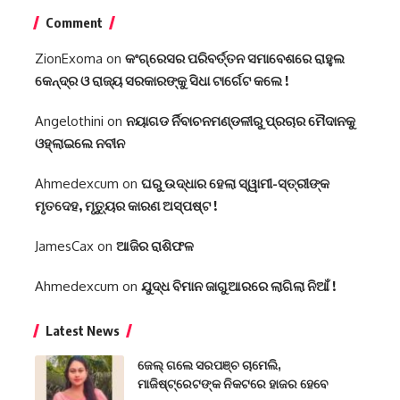
Comment
ZionExoma
on
କଂଗ୍ରେସର ପରିବର୍ତ୍ତନ ସମାବେଶରେ ରାହୁଲ
କେନ୍ଦ୍ର ଓ ରାଜ୍ୟ ସରକାରଙ୍କୁ ସିଧା ଟାର୍ଗେଟ କଲେ !
Angelothini
on
ନୟାଗଡ ର୍ନିବାଚନମଣ୍ଡଳୀରୁ ପ୍ରଚାର ମୈଦାନକୁ
ଓହ୍ଲାଇଲେ ନବୀନ
Ahmedexcum
on
ଘରୁ ଉଦ୍ଧାର ହେଲା ସ୍ୱାମୀ-ସ୍ତ୍ରୀଙ୍କ
ମୃତଦେହ, ମୃତ୍ୟୁର କାରଣ ଅସ୍ପଷ୍ଟ !
JamesCax
on
ଆଜିର ରାଶିଫଳ
Ahmedexcum
on
ଯୁଦ୍ଧ ବିମାନ ଜାଗୁଆରରେ ଲାଗିଲା ନିଆଁ !
Latest News
ଜେଲ୍ ଗଲେ ସରପଞ୍ଚ ଚାମେଲି,
ମାଜିଷ୍ଟ୍ରେଟଙ୍କ ନିକଟରେ ହାଜର ହେବେ