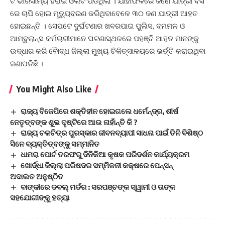
ଟି ଭାରସାମ୍ୟ ହରାଇ ଓଲଟି ପଡିଥିଲା । ଯାହାଫଳରେ ଜଣେ ଯାତ୍ରୀ ବସ
ରେ ଚାପି ହୋଇ ମୃତ୍ୟୁବରଣ କରିଥିବାବେଳେ ୩୦ ଜଣ ଯାତ୍ରୀ ଆହତ
ହୋଇଛନ୍ତି । ସେପଟେ ଦୁର୍ଘଟଣାର ଖବରପାଇ ପୁଲିସ, ଦମମଳ ଓ
ଆମ୍ବୁଲାନ୍ସ କର୍ମଚାରୀମାନେ ଘଟଣାସ୍ଥଳରେ ପହଞ୍ଚି ଆହତ ମାନଙ୍କୁ
ଉଦ୍ଧାର କରି ବୈାଦ୍ଧ ଜିଲ୍ଲା ମୁଖ୍ୟ ଚିକିତ୍ସାଳୟରେ ଭର୍ତ୍ତି କରାଇଥିବା
ଜଣାପଡିଛି ।
You Might Also Like
ରାଜ୍ୟ ବିଜେପିରେ ଶକ୍ତିହୀନ ହୋଇଗଲେ ଧର୍ମେନ୍ଦ୍ର, ଶୀର୍ଷ
ନେତୃତ୍ବଙ୍କ ଶୁଭ ଦୃଷ୍ଟିରେ ଆଉ ନାହାଁନ୍ତି କି ?
ରାଜ୍ୟ ଚଳଚିତ୍ର ପୁରସ୍କାର ଜୀବନବ୍ୟାପୀ ସାଧନା ପାଇଁ ତିନି ବିଶିଷ୍ଠ
ସିନେ ବ୍ୟକ୍ତିତ୍ବଙ୍କୁ ସମ୍ମାନିତ
ଧାମରା ପୋର୍ଟ ତରଫରୁ ଦିନିକିଆ କୃଷକ ପରିଦର୍ଶନ କାର୍ଯ୍ୟକ୍ରମ
ଖୋର୍ଦ୍ଧା ଜିଲ୍ଲା ପରିଷଦର ସମ୍ମିଳନୀ କକ୍ଷରେ ପେନ୍‌ସନ୍‌
ଅଦାଲତ ଅନୁଷ୍ଠିତ
ବାଙ୍କୀରେ ଡବଲ୍‌ ମର୍ଡର : ସରପଞ୍ଚଙ୍କ ସ୍ୱାମୀ ଓ ତାଙ୍କ
ସହଯୋଗୀଙ୍କୁ ହତ୍ୟା