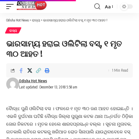
Aa
Font
Resizer
Odisha Hot News
>
ରାଜ୍ୟ
>
ଭାରସାମ୍ୟ ହରାଇ ଓଲିଟିଲା ବସ୍, ୧ ମୃତ ୩୦ ଆହତ !
ରାଜ୍ୟ
ଭାରସାମ୍ୟ ହରାଇ ଓଲିଟିଲା ବସ୍, ୧ ମୃତ
୩୦ ଆହତ !
1 Min Read
Odisha Hot News
Last updated: December 13, 2018 5:58 am
ବୈାଦ୍ଧ: ପୁଣି ଓଲିଟିଲା ବସ । ଫଳରେ ୧ ମୃତ ୩୦ ଜଣ ଆହତ ହୋଇଛନ୍ତି ।
ଏଭଳି ଦୁର୍ଘଟଣା ଘଟିଛି ବୈାଦ୍ଧ ଜିଲ୍ଲା ପୁରୁଣା କଟକ ଥାନା ଅନ୍ତର୍ଗତ ଠିଡ଼ିକା
ଜୋର ନିକଟରେ । ମୃତକ ହେଲେ ଶାରଦପ୍ରସନ୍ନ ବଲ୍ଲ । ସୂଚନା ମୁତାବକ,
ଗତକାଲି ରାତିରେ କଟକରୁ ଖରିଆଡ ରୋଡ ସିନାପାଲି ଯାଉଥିବାବେଳେ ବସ୍