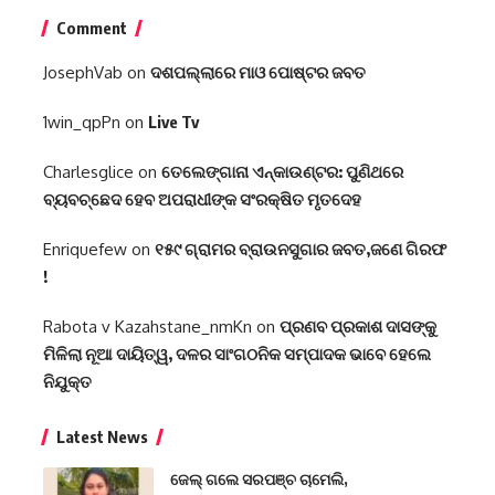
Comment
JosephVab
on
ଦଶପଲ୍ଲାରେ ମାଓ ପୋଷ୍ଟର ଜବତ
1win_qpPn
on
Live Tv
Charlesglice
on
ତେଲେଙ୍ଗାନା ଏନ୍‌କାଉଣ୍ଟର: ପୁଣିଥରେ
ବ୍ୟବଚ୍ଛେଦ ହେବ ଅପରାଧୀଙ୍କ ସଂରକ୍ଷିତ ମୃତଦେହ
Enriquefew
on
୧୫୯ ଗ୍ରାମର ବ୍ରାଉନସୁଗାର ଜବତ,ଜଣେ ଗିରଫ
!
Rabota v Kazahstane_nmKn
on
ପ୍ରଣବ ପ୍ରକାଶ ଦାସଙ୍କୁ
ମିଳିଲା ନୂଆ ଦାୟିତ୍ୱ, ଦଳର ସାଂଗଠନିକ ସମ୍ପାଦକ ଭାବେ ହେଲେ
ନିଯୁକ୍ତ
Latest News
ଜେଲ୍ ଗଲେ ସରପଞ୍ଚ ଚାମେଲି,