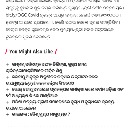
କରାଯାଇଛି। ‘ଓଡ଼ିଶା ସରକାର ହ୍ବାଟ୍‌ସଆପ୍‌ ଇନ୍‌ଫୋ ଡେସ୍କ’ ନାମକ ଏହି
ଗ୍ରୁପ୍‌କୁ ବୁଧବାର ଶୁଭାରମ୍ଭ କରିଛନ୍ତି ମୁଖ୍ୟମନ୍ତ୍ରୀ ନବୀନ ପଟ୍ଟନାୟକ।
bit.ly/OGC Covid ହ୍ବାଟ୍‌ସ ଆପ୍‌ର ନମ୍ବର ହେଉଛି ୯୩୩୭୯୨୯୦୦୦।
ହ୍ବାଟ୍‌ସ ଆପ୍‌ରେ ପ୍ରଥମେ Hl ଲେଖି ପଠାଇ ଦେଲେ ସୂଚନା ପହଞ୍ଚିଯିବ।
ହେଲ୍ପ ଡେକ୍ସ ଶୁଭାରମ୍ଭ ନେଇ ମୁଖ୍ୟମନ୍ତ୍ରୀ ନବୀନ ପଟ୍ଟନାୟକ
ଟୁଇଟ୍‌କରି ସୂଚନା ଦେଇଛନ୍ତି।
You Might Also Like
ସମ୍ମମ୍ ସର୍ଜନଙ୍କ ସଫଳ ଚିକିତ୍ସା, ସୁସ୍ଥ ହେଲା
ଲାରିଙ୍ଗୋମାଲାସିଆରେ ପୀଡ଼ିତ ଶିଶୁ
ଜଳବାୟୁ ଅନୁକୂଳ ଅନୁଶୀଳନ କକ୍ଷର ଉଦ୍‌ଘାଟନ କଲେ
ଉପମୁଖ୍ୟମନ୍ତ୍ରୀ କନକ ବର୍ଦ୍ଧନ ସିଂହଦେଓ
ଭୋର୍ ୪ଟାରୁ ସମଲେଇ ପ୍ରକଳ୍ପର ସମୀକ୍ଷା କଲେ ନବୀନ ଓଡ଼ିଶା ଏବଂ
5ଟି ଅଧ୍ୟକ୍ଷ ଭି କେ ପାଣ୍ଡିଆନ
ଓଡିଶା ମତ୍ସ୍ୟ-ପ୍ରାଣୀ ସମାବେଶରେ ଦୁଗ୍ଧ ଓ ଦୁଗ୍ଧଜାତ ଦ୍ରବ୍ୟ
ଉପରେ ଆଲୋଚନା
ଭାଇରାଲ : ଜୈଶ୍‌ ମୁଖ୍ୟ ମାସୁଦ୍‌ ମୃତ ?