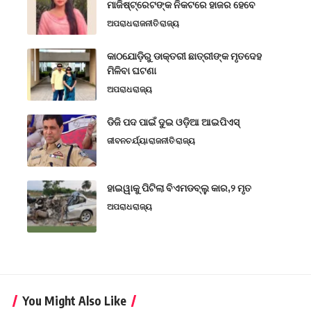
ମାଜିଷ୍ଟ୍ରେଟଙ୍କ ନିକଟରେ ହାଜର ହେବେ
ଅପରାଧ
ରାଜନୀତି
ରାଜ୍ୟ
କାଠଯୋଡ଼ିରୁ ଡାକ୍ତରୀ ଛାତ୍ରୀଙ୍କ ମୃତଦେହ
ମିଳିବା ଘଟଣା
ଅପରାଧ
ରାଜ୍ୟ
ଡିଜି ପଦ ପାଇଁ ଦୁଇ ଓଡ଼ିଆ ଆଇପିଏସ୍
ଜୀବନଚର୍ଯ୍ୟା
ରାଜନୀତି
ରାଜ୍ୟ
ହାଇୱାକୁ ପିଟିଲା ବିଏମଡବ୍ଲୁ କାର,୨ ମୃତ
ଅପରାଧ
ରାଜ୍ୟ
You Might Also Like