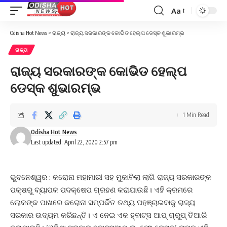
Aa
Font
Resizer
Odisha Hot News
>
ରାଜ୍ୟ
>
ରାଜ୍ୟ ସରକାରଙ୍କ କୋଭିଡ ହେଲ୍ପ ଡେସ୍କ ଶୁଭାରମ୍ଭ
ରାଜ୍ୟ
ରାଜ୍ୟ ସରକାରଙ୍କ କୋଭିଡ ହେଲ୍ପ
ଡେସ୍କ ଶୁଭାରମ୍ଭ
1 Min Read
Odisha Hot News
Last updated: April 22, 2020 2:57 pm
ଭୁବନେଶ୍ୱର : କରୋନା ମହାମାରୀ ସହ ମୁକାବିଲା ଲାଗି ରାଜ୍ୟ ସରକାରଙ୍କ
ପକ୍ଷରୁ ବ୍ୟାପକ ପଦକ୍ଷେପ ଗ୍ରହଣ କରାଯାଉଛି। ଏହି କ୍ରମରେ
ଲୋକଙ୍କ ପାଖରେ କରୋନା ସମ୍ପର୍କିତ ତଥ୍ୟ ପହଞ୍ଚାଇବାକୁ ରାଜ୍ୟ
ସରକାର ଉଦ୍ୟମ କରିଛନ୍ତି। ଏ ନେଇ ଏକ ହ୍ବାଟ୍‌ସ ଆପ୍‌ ଗ୍ରୁପ୍‌ ତିଆରି