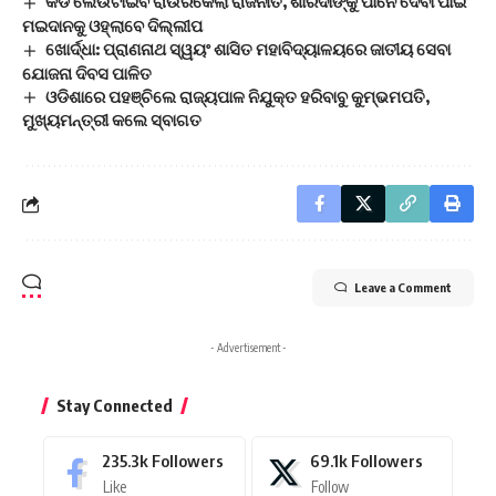
କଡ ଲେଉଟାଇବ ରାଉରକେଲା ରାଜନୀତି, ଶାରଦାଙ୍କୁ ପାନେ ଦେବା ପାଇଁ
ମଇଦାନକୁ ଓହ୍ଲାବେ ଦିଲ୍ଲୀପ
ଖୋର୍ଦ୍ଧା: ପ୍ରାଣନାଥ ସ୍ୱୟଂ ଶାସିତ ମହାବିଦ୍ୟାଳୟରେ ଜାତୀୟ ସେବା
ଯୋଜନା ଦିବସ ପାଳିତ
ଓଡିଶାରେ ପହଞ୍ଚିଲେ ରାଜ୍ୟପାଳ ନିଯୁକ୍ତ ହରିବାବୁ କୁମ୍ଭମପତି,
ମୁଖ୍ୟମନ୍ତ୍ରୀ କଲେ ସ୍ବାଗତ
Leave a Comment
- Advertisement -
Stay Connected
235.3k
Followers
69.1k
Followers
Like
Follow