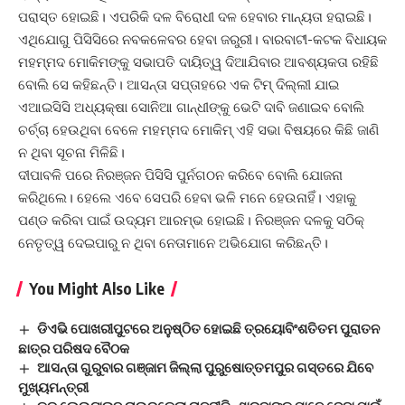
ପରାସ୍ତ ହୋଇଛି। ଏପରିକି ଦଳ ବିରୋଧୀ ଦଳ ହେବାର ମାନ୍ୟତା ହରାଇଛି।
ଏଥିଯୋଗୁ ପିସିସିରେ ନବକଳେବର ହେବା ଜରୁରୀ। ବାରବାଟୀ-କଟକ ବିଧାୟକ
ମହମ୍ମଦ ମୋକିମଙ୍କୁ ସଭାପତି ଦାୟିତ୍ୱ ଦିଆଯିବାର ଆବଶ୍ୟକତା ରହିଛି
ବୋଲି ସେ କହିଛନ୍ତି। ଆସନ୍ତା ସପ୍ତାହରେ ଏକ ଟିମ୍‌ ଦିଲ୍ଲୀ ଯାଇ
ଏଆଇସିସି ଅଧ୍ୟକ୍ଷା ସୋନିଆ ଗାନ୍ଧୀଙ୍କୁ ଭେଟି ଦାବି ଜଣାଇବ ବୋଲି
ଚର୍ଚ୍ଚା ହେଉଥିବା ବେଳେ ମହମ୍ମଦ ମୋକିମ୍‌ ଏହି ସଭା ବିଷୟରେ କିଛି ଜାଣି
ନ ଥିବା ସୂଚନା ମିଳିଛି।
ଦୀପାବଳି ପରେ ନିରଞ୍ଜନ ପିସିସି ପୁର୍ନଗଠନ କରିବେ ବୋଲି ଯୋଜନା
କରିଥିଲେ। ହେଲେ ଏବେ ସେପରି ହେବା ଭଳି ମନେ ହେଉନାହିଁ। ଏହାକୁ
ପଣ୍ଡ କରିବା ପାଇଁ ଉଦ୍ୟମ ଆରମ୍ଭ ହୋଇଛି। ନିରଞ୍ଜନ ଦଳକୁ ସଠିକ୍‌
ନେତୃତ୍ୱ ଦେଇପାରୁ ନ ଥିବା ନେତାମାନେ ଅଭିଯୋଗ କରିଛନ୍ତି।
You Might Also Like
ଡିଏଭି ପୋଖରୀପୁଟରେ ଅନୁଷ୍ଠିତ ହୋଇଛି ତ୍ରୟୋବିଂଶତିତମ ପୁରାତନ
ଛାତ୍ର ପରିଷଦ ବୈଠକ
ଆସନ୍ତା ଗୁରୁବାର ଗଞ୍ଜାମ ଜିଲ୍ଲା ପୁରୁଷୋତ୍ତମପୁର ଗସ୍ତରେ ଯିବେ
ମୁଖ୍ୟମନ୍ତ୍ରୀ