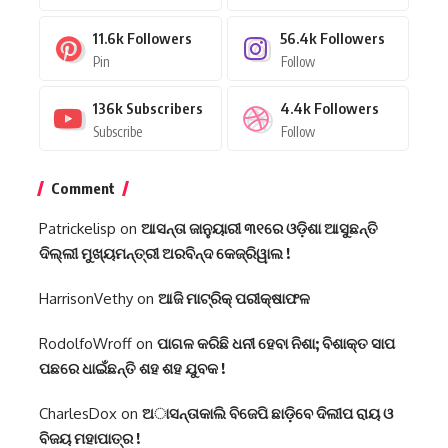
11.6k
Followers
56.4k
Followers
Pin
Follow
136k
Subscribers
4.4k
Followers
Subscribe
Follow
Comment
Patrickelisp
on
ଆସନ୍ତା ଜାନୁୟାରୀ ୩୧ରେ ଓଡ଼ିଶା ଆସୁଛନ୍ତି
ଦିଲ୍ଲୀ ମୁଖ୍ୟମନ୍ତ୍ରୀ ଅରବିନ୍ଦ କେଜ୍ରିୱାଲ !
HarrisonVethy
on
ଆଜି ମାଟ୍ରିକ୍ ପରୀକ୍ଷାଫଳ
RodolfoWroff
on
ପାଗଳ କରିଛି ଧନୀ ହେବା ନିଶା; ବିଶାକ୍ତ ସାପ
ପଛରେ ଧାଇଁଛନ୍ତି ଶହ ଶହ ଯୁବକ !
CharlesDox
on
ଅାସନ୍ତାକାଲି ବିଜେପି ଛାଡ଼ିବେ ଦିଲୀପ ରାୟ ଓ
ବିଜୟ ମହାପାତ୍ର !