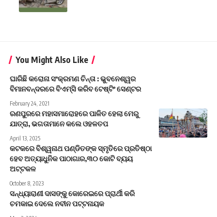
You Might Also Like
ଘାରିଛି କରୋନା ସଂକ୍ରମଣ ଚିନ୍ତା : ଭୁବନେଶ୍ୱର
ବିମାନବନ୍ଦରରେ ବିଏମ୍‌ସି କରିବ ଟେଷ୍ଟିଂ ସେଣ୍ଟର
February 24, 2021
ରଣପୁରରେ ମହାସମାରୋହରେ ପାଳିତ ହେଲା ମେରୁ
ଯାତ୍ରା, ଭଗତାମାନେ କଲେ ଓହଳତପ
April 13, 2025
କଟକରେ ବିଶ୍ୱନାଥ ପଣ୍ଡିତଙ୍କ ସ୍ମୃତିରେ ପ୍ରତିଷ୍ଠା
ହେବ ଅତ୍ୟାଧୁନିକ ପାଠାଗାର,୩୦ କୋଟି ବ୍ୟୟ
ଅଟ୍ଟକଳ
October 8, 2023
ସନ୍ଧ୍ୟାରାଣୀ ଦାସଙ୍କୁ କୋରେଇରେ ପ୍ରାର୍ଥୀ କରି
ଚମକାଇ ଦେଲେ ନବୀନ ପଟ୍ଟନାୟକ