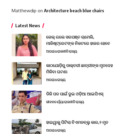
Matthewdip
on
Architecture beach blue chairs
Latest News
ଜେଲ୍ ଗଲେ ସରପଞ୍ଚ ଚାମେଲି,
ମାଜିଷ୍ଟ୍ରେଟଙ୍କ ନିକଟରେ ହାଜର ହେବେ
ଅପରାଧ
ରାଜନୀତି
ରାଜ୍ୟ
କାଠଯୋଡ଼ିରୁ ଡାକ୍ତରୀ ଛାତ୍ରୀଙ୍କ ମୃତଦେହ
ମିଳିବା ଘଟଣା
ଅପରାଧ
ରାଜ୍ୟ
ଡିଜି ପଦ ପାଇଁ ଦୁଇ ଓଡ଼ିଆ ଆଇପିଏସ୍
ଜୀବନଚର୍ଯ୍ୟା
ରାଜନୀତି
ରାଜ୍ୟ
ହାଇୱାକୁ ପିଟିଲା ବିଏମଡବ୍ଲୁ କାର,୨ ମୃତ
ଅପରାଧ
ରାଜ୍ୟ