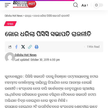
Aa
Font
Resizer
Odisha Hot News
>
ରାଜ୍ୟ
>
ଜୋର ଧରିଲା ପିସିସି ସଭାପତି ରାଜନୀତି
ରାଜ୍ୟ
ଜୋର ଧରିଲା ପିସିସି ସଭାପତି ରାଜନୀତି
1 Min Read
Odisha Hot News
Last updated: October 30, 2019 4:00 pm
ଭୁବନେଶ୍ୱର : ପିସିସି ସଭାପତି ପଦରୁ ନିରଞ୍ଜନ ପଟ୍ଟନାୟକଙ୍କୁ ହଟାଇ
ମହମ୍ମଦ ମୋକିମ୍‌ଙ୍କୁ ଦାୟିତ୍ୱ ଦିଆଯିବା ନେଇ ଆରମ୍ଭ ହୋଇଛି
ରଣନୀତି। କଂଗ୍ରେସ ନେତା ବାପି ସର୍କେଲଙ୍କ ନେତୃତ୍ୱରେ ସ୍ଥାନୀୟ
ପାନ୍ଥନିବାସ ପରିସରରେ ବୁଧବାର ବସିଥିବା ବୈଠକରେ ସଭାପତି ହଟାଅ
ଅଭିଯାନ ତିବ୍ର ହୋଇଥିବା ନେଇ ସୂଚନା ମିଳିଛି।
ରାଜ୍ୟରେ ହୋଇଥିବା ୨ଟି ଉପନିର୍ବାଚନରେ କଂଗ୍ରେସ ଶୋଚନୀୟ ଭାବେ