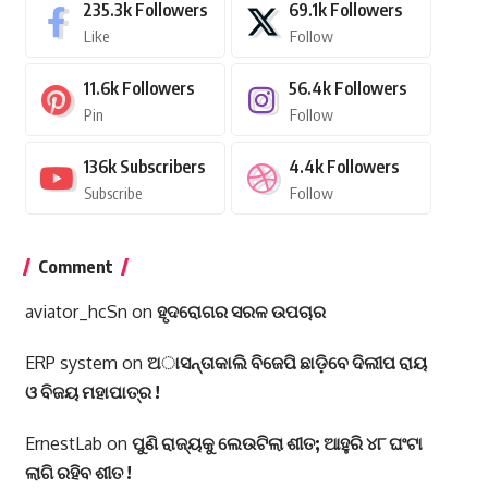
235.3k
Followers
69.1k
Followers
Like
Follow
11.6k
Followers
56.4k
Followers
Pin
Follow
136k
Subscribers
4.4k
Followers
Subscribe
Follow
Comment
aviator_hcSn
on
ହୃଦରୋଗର ସରଳ ଉପଚାର
ERP system
on
ଅାସନ୍ତାକାଲି ବିଜେପି ଛାଡ଼ିବେ ଦିଲୀପ ରାୟ
ଓ ବିଜୟ ମହାପାତ୍ର !
ErnestLab
on
ପୁଣି ରାଜ୍ୟକୁ ଲେଉଟିଲା ଶୀତ; ଆହୁରି ୪୮ ଘଂଟା
ଲାଗି ରହିବ ଶୀତ !