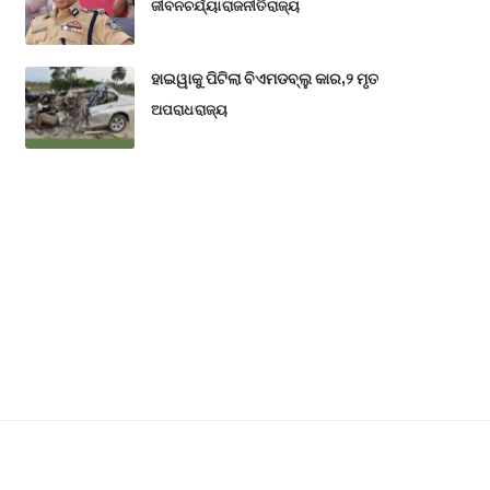
ଜୀବନଚର୍ଯ୍ୟା
ରାଜନୀତି
ରାଜ୍ୟ
ହାଇୱାକୁ ପିଟିଲା ବିଏମଡବ୍ଲୁ କାର,୨ ମୃତ
ଅପରାଧ
ରାଜ୍ୟ