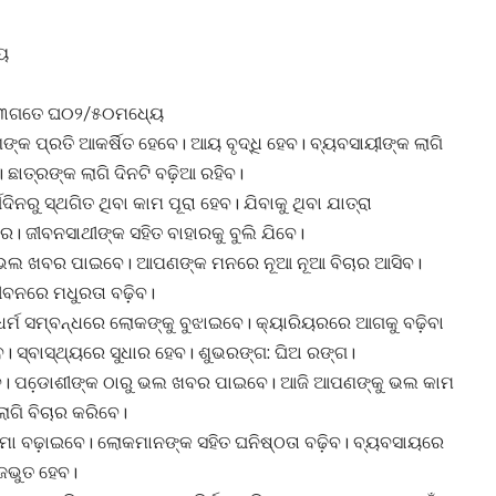
େ
୧୩ଗତେ ଘ୦୨/୫୦ମଧ୍ୟେ
କ ପ୍ରତି ଆକର୍ଷିତ ହେବେ। ଆୟ ବୃଦ୍ଧି ହେବ। ବ୍ୟବସାୟୀଙ୍କ ଲାଗି
ାତ୍ରଙ୍କ ଲାଗି ଦିନଟି ବଢ଼ିଆ ରହିବ।
ିନରୁ ସ୍ଥଗିତ ଥିବା କାମ ପୂରା ହେବ। ଯିବାକୁ ଥିବା ଯାତ୍ରା
। ଜୀବନସାଥୀଙ୍କ ସହିତ ବାହାରକୁ ବୁଲି ଯିବେ।
ାରୁ ଭଲ ଖବର ପାଇବେ। ଆପଣଙ୍କ ମନରେ ନୂଆ ନୂଆ ବିଚାର ଆସିବ।
ୀବନରେ ମଧୁରତା ବଢ଼ିବ।
 ଧର୍ମ ସମ୍ବନ୍ଧରେ ଲୋକଙ୍କୁ ବୁଝାଇବେ। କ୍ୟାରିୟରରେ ଆଗକୁ ବଢ଼ିବା
ଳିବ। ସ୍ବାସ୍ଥ୍ୟରେ ସୁଧାର ହେବ। ଶୁଭରଙ୍ଗ: ଘିଅ ରଙ୍ଗ।
। ପଡେ଼ାଶୀଙ୍କ ଠାରୁ ଭଲ ଖବର ପାଇବେ। ଆଜି ଆପଣଙ୍କୁ ଭଲ କାମ
ଲାଗି ବିଚାର କରିବେ।
େ ସୀମା ବଢ଼ାଇବେ। ଲୋକମାନଙ୍କ ସହିତ ଘନିଷ୍ଠତା ବଢ଼ିବ। ବ୍ୟବସାୟରେ
ମଜଭୁତ ହେବ।