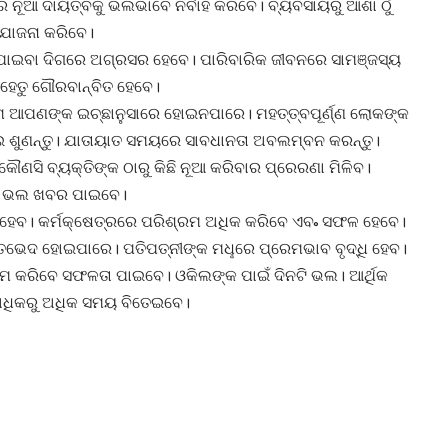
ନୂଆ ଦାୟିତ୍ବକୁ ଭଲଭାବେ ନିର୍ବାହ କରିବେ। ବ୍ୟବସାୟରୁ ଆଶା ଠୁଁ
ଯୋଜନା କରିବେ।
ା ପାଇବା ଦିଗରେ ଅଗ୍ରସର ହେବେ। ପାରିବାରିକ ଜୀବନରେ ସାମଞ୍ଜସ୍ୟ
 ହେତୁ ଗୌରବାନ୍ବିତ ହେବେ।
କାମ ଆପଣଙ୍କ ଇଚ୍ଛାନୁସାରେ ହୋଇନପାରେ। ମହତ୍ତ୍ବପୂର୍ଣ୍ଣ ଲୋକଙ୍କ
ଦେଇ ଶୁଣନ୍ତୁ। ଯାତାୟାତ ସମୟରେ ସାବଧାନତା ଅବଲମ୍ବନ କରନ୍ତୁ।
ୗଣସି ବ୍ୟକ୍ତିଙ୍କ ଠାରୁ କିଛି ନୂଆ କରିବାର ପ୍ରେରଣା ମିଳିବ।
ଧିତ ଭଲ ଖବର ପାଇବେ।
 ହେବ। କର୍ମକ୍ଷେତ୍ରରେ ପରିଶ୍ରମ ଅଧିକ କରିବେ ଏବ˚ ସଫଳ ହେବେ।
ତଭେଦ ହୋଇପାରେ। ପତିପତ୍ନୀଙ୍କ ମଧୢରେ ପ୍ରେମଭାବ ବୃଦ୍ଧି ହେବ।
କାମ କରିବେ ସଫଳତା ପାଇବେ। ଓକିଲଙ୍କ ପାଇଁ ଦିନଟି ଭଲ। ଆର୍ଥିକ
ତ ଅଧିକରୁ ଅଧିକ ସମୟ ବିତେଇବେ।