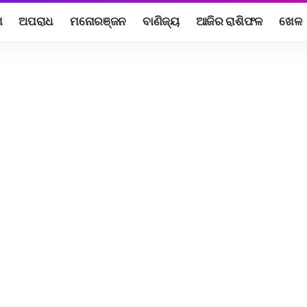
ଶ
ଅପରାଧ
ମନୋରଞ୍ଜନ
ବାଣିଜ୍ୟ
ଆଜିର ରାଶିଫଳ
ଖେଳ