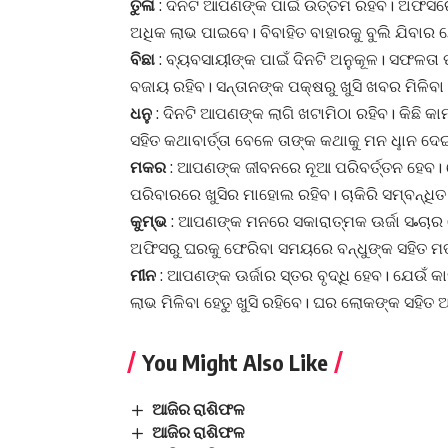
ତୁଳା
: ଦିନଟି ଆପଣଙ୍କ ପାଇଁ ଉତ୍ତମ ରହିବ। ଅଫିସରେ 
ଅଧିକ ଲାଭ ପାଇବେ। ବିବାହିତ ବାହାରକୁ ବୁଲି ଯିବାର 
ବିଛା
: ବ୍ୟବସାୟୀଙ୍କ ପାଇଁ ଦିନଟି ଅନୁକୂଳ। ସଫଳତ
ବଜାୟ ରହିବ। ସନ୍ତାନଙ୍କ ପକ୍ଷରୁ ଖୁସି ଖବର ମିଳିବା
ଧନୁ
: ଦିନଟି ଆପଣଙ୍କ ଲାଗି ଖଟାମିଠା ରହିବ। କିଛି 
ସହିତ କଥାବାର୍ତ୍ତା ବେଳେ ତାଙ୍କ କଥାକୁ ମନ ଧୢାନ 
ମକର
: ଆପଣଙ୍କ ଜୀବନରେ ନୂଆ ପରିବର୍ତ୍ତନ ହେବ। କେ
ପରିବାରରେ ଖୁସିର ମାହୋଲ ରହିବ। ଚାକିରି ସମ୍ବନ୍
କୁମ୍ଭ
: ଆପଣଙ୍କ ମନରେ ସକାରାତ୍ମକ ଊର୍ଜା ସ˚ଚାର
ଅଫିସରୁ ଘରକୁ ଫେରିବା ସମୟରେ ବନ୍ଧୁଙ୍କ ସହିତ ମ
ମୀନ
: ଆପଣଙ୍କ ଊର୍ଜାର ସ୍ତର ବୃଦ୍ଧି ହେବ। ଯେଉଁ 
ଲାଭ ମିଳିବା ହେତୁ ଖୁସି ରହିବେ। ଘର ଲୋକଙ୍କ ସହି
You Might Also Like
ଆଜିର ରାଶିଫଳ
ଆଜିର ରାଶିଫଳ