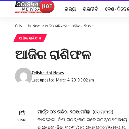
ରାଜ୍ୟ
ରାଜନୀତି
ଦେଶ- ବିଦେ
Odisha Hot News
>
ଆଜିର ରାଶିଫଳ
>
ଆଜିର ରାଶିଫଳ
ଆଜିର ରାଶିଫଳ
ଆଜିର ରାଶିଫଳ
Odisha Hot News
Last updated: March 4, 2019 3:02 am
ମାର୍ଚ୍ଚ ୦୪ ତାରିଖ ୨୦୧୯ମସିହା
(ସୋମବାର)
କାଳବେଳା -ଦିବା ଘ୦୬/୩୦ ଗତେ ଘ୦୯/୦୫ମଧ୍ୟେ
SHARE
ବାରବେଳା-ଦିବା ଘ୦୩/୦୦ ଗତେ ଘ୦୪/୨୫ମଧ୍ୟେ