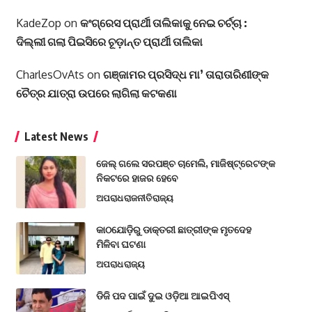
KadeZop
on
କଂଗ୍ରେସ ପ୍ରାର୍ଥୀ ତାଲିକାକୁ ନେଇ ଚର୍ଚ୍ଚା :
ଦିଲ୍ଲୀ ଗଲା ପିଇସିରେ ଚୂଡ଼ାନ୍ତ ପ୍ରାର୍ଥୀ ତାଲିକା
CharlesOvAts
on
ଗଞ୍ଜାମର ପ୍ରସିଦ୍ଧ ମା’ ତାରାତାରିଣୀଙ୍କ
ଚୈତ୍ର ଯାତ୍ରା ଉପରେ ଲାଗିଲା କଟକଣା
Latest News
ଜେଲ୍ ଗଲେ ସରପଞ୍ଚ ଚାମେଲି, ମାଜିଷ୍ଟ୍ରେଟଙ୍କ
ନିକଟରେ ହାଜର ହେବେ
ଅପରାଧ
ରାଜନୀତି
ରାଜ୍ୟ
କାଠଯୋଡ଼ିରୁ ଡାକ୍ତରୀ ଛାତ୍ରୀଙ୍କ ମୃତଦେହ
ମିଳିବା ଘଟଣା
ଅପରାଧ
ରାଜ୍ୟ
ଡିଜି ପଦ ପାଇଁ ଦୁଇ ଓଡ଼ିଆ ଆଇପିଏସ୍