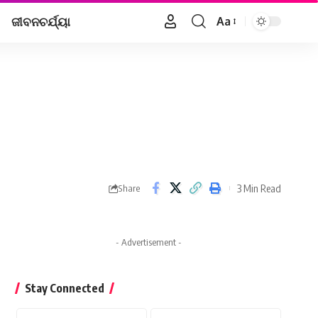
ଜୀବନଚର୍ଯ୍ୟା
Aa
Font
Resizer
3 Min Read
Share
- Advertisement -
Stay Connected