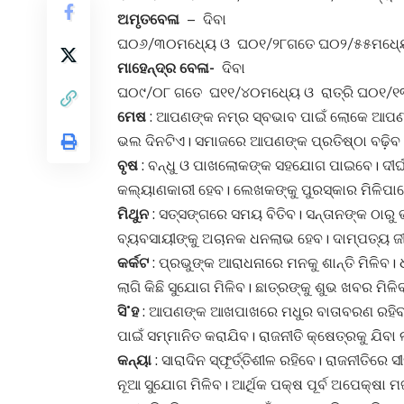
ଅମୃତବେଳା
– ଦିବା
ଘ୦୬/୩୦ମଧ୍ୟେ ଓ ଘ୦୧/୨୮ଗତେ ଘ୦୨/୫୫ମଧ୍ୟ
ମାହେନ୍ଦ୍ର ବେଳା-
ଦିବା
ଘ୦୯/୦୮ ଗତେ ଘ୧୧/୪୦ମଧ୍ୟେ ଓ ରାତ୍ରି ଘ୦୧/
ମେଷ
: ଆପଣଙ୍କ ନମ୍ର ସ୍ବଭାବ ପାଇଁ ଲୋକେ ଆପଣଙ୍
ଭଲ ଦିନଟିଏ। ସମାଜରେ ଆପଣଙ୍କ ପ୍ରତିଷ୍ଠା ବଢ଼ିବ। ଛ
ବୃଷ
: ବନ୍ଧୁ ଓ ପାଖଲୋକଙ୍କ ସହଯୋଗ ପାଇବେ। ଦୀର୍ଘଦ
କଲ୍ୟାଣକାରୀ ହେବ। ଲେଖକଙ୍କୁ ପୁରସ୍କାର ମିଳିପାରେ
ମିଥୁନ
: ସତ୍‌ସଙ୍ଗରେ ସମୟ ବିତିବ। ସନ୍ତାନଙ୍କ ଠ
ବ୍ୟବସାୟୀଙ୍କୁ ଅଚାନକ ଧନଲାଭ ହେବ। ଦାମ୍ପତ୍ୟ ଜ
କର୍କଟ
: ପ୍ରଭୁଙ୍କ ଆରାଧନାରେ ମନକୁ ଶାନ୍ତି ମିଳିବ।
ଲାଗି କିଛି ସୁଯୋଗ ମିଳିବ। ଛାତ୍ରଙ୍କୁ ଶୁଭ ଖବର ମି
ସି˚ହ
: ଆପଣଙ୍କ ଆଖପାଖରେ ମଧୁର ବାତାବରଣ ରହିବ
ପାଇଁ ସମ୍ମାନିତ କରାଯିବ। ରାଜନୀତି କ୍ଷେତ୍ରକୁ ଯିବା 
କନ୍ୟା
: ସାରାଦିନ ସ୍ଫୂର୍ତ୍ତିଶୀଳ ରହିବେ। ରାଜନୀତିର
ନୂଆ ସୁଯୋଗ ମିଳିବ। ଆର୍ଥିକ ପକ୍ଷ ପୂର୍ବ ଅପେକ୍ଷା 