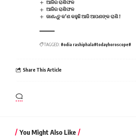
ଆଜିର ରାଶିଫଳ
ଆଜିର ରାଶିଫଳ
ଜାଣନ୍ତୁ କ’ଣ କହୁଛି ଆଜି ଆପଣଙ୍କ ରାଶି !
TAGGED:
#odia rashiphala#todayhoroscope#
Share This Article
You Might Also Like