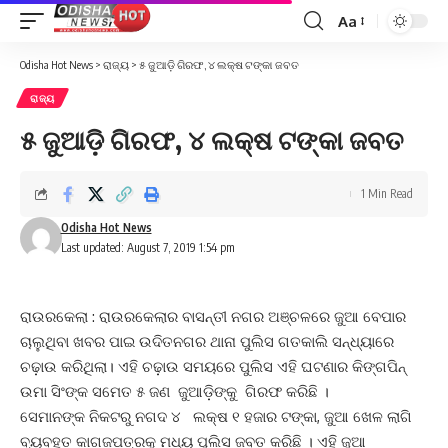
Aa
Font
Resizer
Odisha Hot News
>
ରାଜ୍ୟ
>
୫ ଜୁଆଡ଼ି ଗିରଫ, ୪ ଲକ୍ଷ ଟଙ୍କା ଜବତ
ରାଜ୍ୟ
୫ ଜୁଆଡ଼ି ଗିରଫ, ୪ ଲକ୍ଷ ଟଙ୍କା ଜବତ
1 Min Read
Odisha Hot News
Last updated: August 7, 2019 1:54 pm
ରାଉରକେଲା : ରାଉରକେଲାର ବାସନ୍ତୀ ନଗର ଅଞ୍ଚଳରେ ଜୁଆ ବେପାର
ଚାଲୁଥିବା ଖବର ପାଇ ଉଦିତନଗର ଥାନା ପୁଲିସ ଗତକାଲି ସନ୍ଧ୍ୟାରେ
ଚଢ଼ାଉ କରିଥିଲା। ଏହି ଚଢ଼ାଉ ସମୟରେ ପୁଲିସ ଏହି ଘଟଣାର କିଙ୍ଗପିନ୍‌
ଉମା ସିଂଙ୍କ ସମେତ ୫ ଜଣ ଜୁଆଡ଼ିଙ୍କୁ ଗିରଫ କରିଛି ।
ସେମାନଙ୍କ ନିକଟରୁ ନଗଦ ୪ ଲକ୍ଷ ୧ ହଜାର ଟଙ୍କା, ଜୁଆ ଖେଳ ଲାଗି
ବ୍ୟବହୃତ କାଗଜପତ୍ରକୁ ମଧ୍ୟ ପୁଲିସ ଜବତ କରିଛି । ଏହି ଜୁଆ