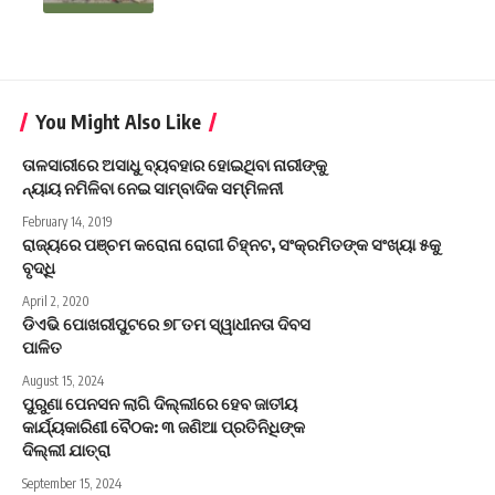
You Might Also Like
ତାଳସାରୀରେ ଅସାଧୁ ବ୍ୟବହାର ହୋଇଥିବା ନାରୀଙ୍କୁ
ନ୍ୟାୟ ନମିଳିବା ନେଇ ସାମ୍ବାଦିକ ସମ୍ମିଳନୀ
February 14, 2019
ରାଜ୍ୟରେ ପଞ୍ଚମ କରୋନା ରୋଗୀ ଚିହ୍ନଟ, ସଂକ୍ରମିତଙ୍କ ସଂଖ୍ୟା ୫କୁ
ବୃଦ୍ଧି
April 2, 2020
ଡିଏଭି ପୋଖରୀପୁଟରେ ୭୮ତମ ସ୍ୱାଧୀନତା ଦିବସ
ପାଳିତ
August 15, 2024
ପୁରୁଣା ପେନସନ ଲାଗି ଦିଲ୍ଲୀରେ ହେବ ଜାତୀୟ
କାର୍ଯ୍ୟକାରିଣୀ ବୈଠକ: ୩ ଜଣିଆ ପ୍ରତିନିଧିଙ୍କ
ଦିଲ୍ଲୀ ଯାତ୍ରା
September 15, 2024