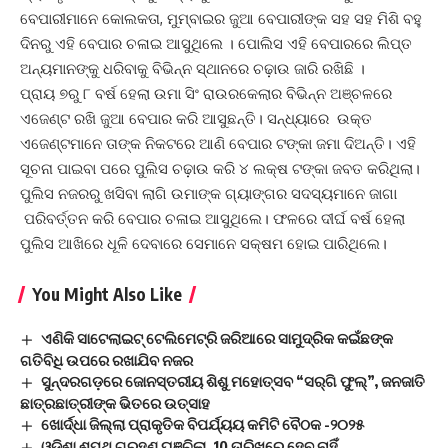
ବେପାରୀମାନେ କୋଲକତା, ମୁମ୍ବାଇର ଜୁଆ ବେପାରୀଙ୍କ ସହ ସହ ମିଶି ବହୁ
ଦିନରୁ ଏହି ବେପାର ଚଳାଇ ଆସୁଥିଲେ । ପୋଲିସ ଏହି ବେପାରରେ ଲିପ୍ତ
ଅନ୍ୟମାନଙ୍କୁ ଧରିବାକୁ ବିଭିନ୍ନ ସ୍ଥାନରେ ଚଢ଼ାଉ ଜାରି ରଖିଛି ।
ପ୍ରାୟ ୭ରୁ ୮ ବର୍ଷ ହେଲା ଉମା ସିଂ ରାଉରକେଲାର ବିଭିନ୍ନ ଅଞ୍ଚଳରେ
ଏଜେଣ୍ଟ ରଖି ଜୁଆ ବେପାର କରି ଆସୁଛନ୍ତି। ସନ୍ଧ୍ୟାରେ ଉକ୍ତ
ଏଜେଣ୍ଟମାନେ ତାଙ୍କ ନିକଟରେ ଆଣି ବେପାର ଟଙ୍କା ଜମା ଦିଅନ୍ତି। ଏହି
ସୂଚନା ପାଇବା ପରେ ପୁଲିସ ଚଢ଼ାଉ କରି ୪ ଲକ୍ଷ ଟଙ୍କା ଜବତ କରିଥିଲା।
ପୁଲିସ ନଜରରୁ ଖସିବା ଲାଗି ଉମାଙ୍କ ଗ୍ୟାଙ୍ଗର ସଦସ୍ୟମାନେ ଜାଗା
ପରିବର୍ତ୍ତନ କରି ବେପାର ଚଳାଇ ଆସୁଥିଲେ। ଫଳରେ ଦୀର୍ଘ ବର୍ଷ ହେଲା
ପୁଲିସ ଆଖିରେ ଧୂଳି ଦେବାରେ ସେମାନେ ସକ୍ଷମ ହୋଇ ପାରିଥିଲେ।
You Might Also Like
ଏଣିକି ସାଟେଲାଇଟ୍ ଟେଲିମେଟ୍ରି ଜରିଆରେ ସାମୁଦ୍ରିକ କଇଁଛଙ୍କ
ଗତିବିଧି ଉପରେ ରଖାଯିବ ନଜର
ସୁନ୍ଦରଗଡ଼ରେ ଜୋନସ୍ତରୀୟ ଶିଶୁ ମହୋତ୍ସବ “ସର୍‌ଗି ଫୁଲ୍‌”, ଜନଜାତି
ଛାତ୍ରଛାତ୍ରୀଙ୍କ ଭିତରେ ଉତ୍ସାହ
ଖୋର୍ଦ୍ଧା ଜିଲ୍ଲା ପ୍ରାକୃତିକ ବିପର୍ଯ୍ୟୟ କମିଟି ବୈଠକ -୨୦୨୫
ଓଡିଶା ଶପଥ ଗ୍ରହଣ ଘୁଞ୍ଚିଲା, 10 ତାରିଖରେ ହେବ ନାହିଁ