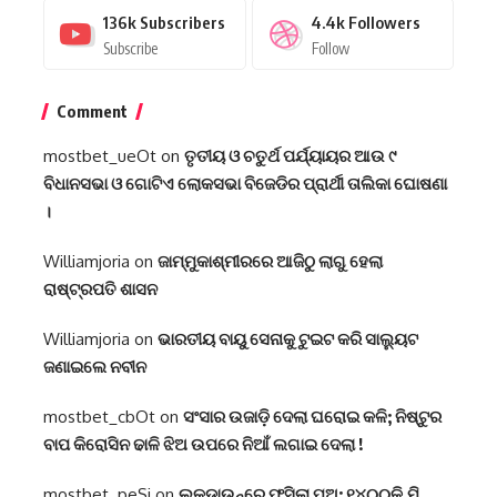
136k
Subscribers
4.4k
Followers
Subscribe
Follow
Comment
mostbet_ueOt
on
ତୃତୀୟ ଓ ଚତୁର୍ଥ ପର୍ଯ୍ୟାୟର ଆଉ ୯
ବିଧାନସଭା ଓ ଗୋଟିଏ ଲୋକସଭା ବିଜେଡିର ପ୍ରାର୍ଥୀ ତାଲିକା ଘୋଷଣା
।
Williamjoria
on
ଜାମ୍ମୁକାଶ୍ମୀରରେ ଆଜିଠୁ ଲାଗୁ ହେଲା
ରାଷ୍ଟ୍ରପତି ଶାସନ
Williamjoria
on
ଭାରତୀୟ ବାୟୁ ସେନାକୁ ଟୁଇଟ କରି ସାଲ୍ୟୁଟ
ଜଣାଇଲେ ନବୀନ
mostbet_cbOt
on
ସଂସାର ଉଜାଡ଼ି ଦେଲା ଘରୋଇ କଳି; ନିଷ୍ଟୁର
ବାପ କିରୋସିନ ଢାଳି ଝିଅ ଉପରେ ନିଆଁ ଲଗାଇ ଦେଲା !
mostbet_peSi
on
ଲକ୍‌ଡାଉନ୍‌ରେ ଫସିଲା ପୁଅ: ୧୪୦୦କି.ମି.