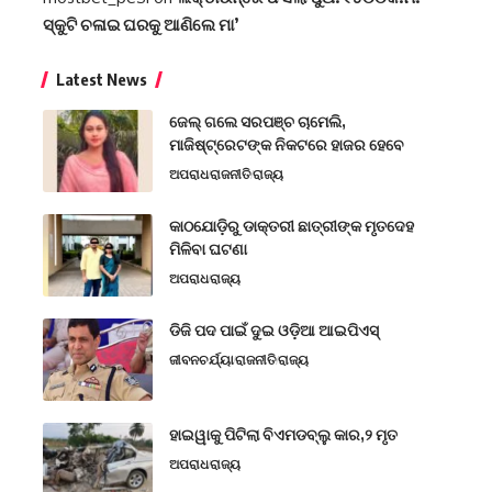
ସ୍କୁଟି ଚଳାଇ ଘରକୁ ଆଣିଲେ ମା’
Latest News
ଜେଲ୍ ଗଲେ ସରପଞ୍ଚ ଚାମେଲି,
ମାଜିଷ୍ଟ୍ରେଟଙ୍କ ନିକଟରେ ହାଜର ହେବେ
ଅପରାଧ
ରାଜନୀତି
ରାଜ୍ୟ
କାଠଯୋଡ଼ିରୁ ଡାକ୍ତରୀ ଛାତ୍ରୀଙ୍କ ମୃତଦେହ
ମିଳିବା ଘଟଣା
ଅପରାଧ
ରାଜ୍ୟ
ଡିଜି ପଦ ପାଇଁ ଦୁଇ ଓଡ଼ିଆ ଆଇପିଏସ୍
ଜୀବନଚର୍ଯ୍ୟା
ରାଜନୀତି
ରାଜ୍ୟ
ହାଇୱାକୁ ପିଟିଲା ବିଏମଡବ୍ଲୁ କାର,୨ ମୃତ
ଅପରାଧ
ରାଜ୍ୟ