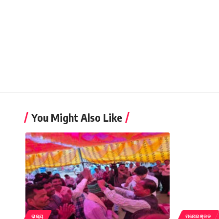
You Might Also Like
ରାଜ୍ୟ
ମନୋରଞ୍ଜନ