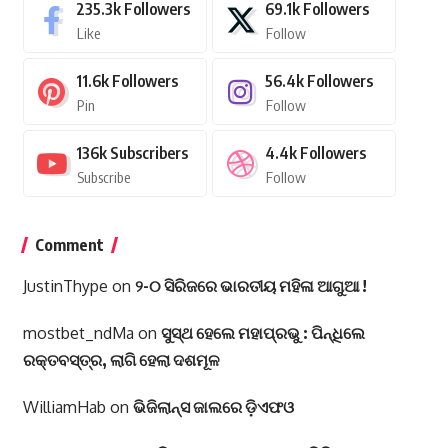
235.3k
Followers
69.1k
Followers
Like
Follow
11.6k
Followers
56.4k
Followers
Pin
Follow
136k
Subscribers
4.4k
Followers
Subscribe
Follow
Comment
JustinThype
on
୨-୦ ସିରିଜରେ ଭାରତୀୟ ମହିଳା ଆଗୁଆ !
mostbet_ndMa
on
ସୁସ୍ଥ ହେଲେ ମହାପ୍ରଭୁ : ପିନ୍ଧିଲେ
ରକ୍ତବସ୍ତ୍ର, ଲାଗି ହେଲା ଦଶମୂଳ
WilliamHab
on
ଭିଜିଲାନ୍ସ ଜାଲରେ ଡ଼ିଏଫଓ