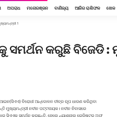
ଶ
ଅପରାଧ
ମନୋରଞ୍ଜନ
ବାଣିଜ୍ୟ
ଆଜିର ରାଶିଫଳ
ଖେଳ
ମୁଖ୍ୟମନ୍ତ୍ରୀ 1
ଏକୁ ସମର୍ଥନ କରୁଛି ବିଜେଡି : 
ଆଇନ(ସିଏଏ) ବିରୋଧୀ ଆନ୍ଦୋଳନ ତୀବ୍ର ରୂପ ଧାରଣ କରିଥିବା
୍ତି ମୁଖ୍ୟମନ୍ତ୍ରୀ ନବୀନ ପଟ୍ଟନାୟକ। ନବୀନ ନିବାସରେ
କାର ସିଏଏକୁ ସମର୍ଥନ କରୁଛନ୍ତି, ହେଲେ ନ୍ୟାଶନାଲ ରେଜିଷ୍ଟର ଅଫ୍‌