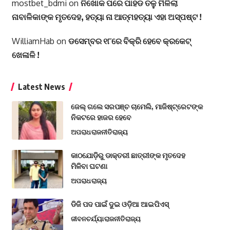
mostbet_bdmi
on
ନିଖୋକ ପରେ ପାହଡ ତଳୁ ମିଳିଲା
ନାବାଳିକାଙ୍କ ମୃତଦେହ, ହତ୍ୟା ନା ଆତ୍ମହତ୍ୟା ଏହା ଅସ୍ପଷ୍ଟ !
WilliamHab
on
ଡସେମ୍ବର ୧୮ରେ ବିକ୍ରି ହେବେ କ୍ରକେଟ୍
ଖେଳାଳି !
Latest News
ଜେଲ୍ ଗଲେ ସରପଞ୍ଚ ଚାମେଲି, ମାଜିଷ୍ଟ୍ରେଟଙ୍କ
ନିକଟରେ ହାଜର ହେବେ
ଅପରାଧ
ରାଜନୀତି
ରାଜ୍ୟ
କାଠଯୋଡ଼ିରୁ ଡାକ୍ତରୀ ଛାତ୍ରୀଙ୍କ ମୃତଦେହ
ମିଳିବା ଘଟଣା
ଅପରାଧ
ରାଜ୍ୟ
ଡିଜି ପଦ ପାଇଁ ଦୁଇ ଓଡ଼ିଆ ଆଇପିଏସ୍
ଜୀବନଚର୍ଯ୍ୟା
ରାଜନୀତି
ରାଜ୍ୟ