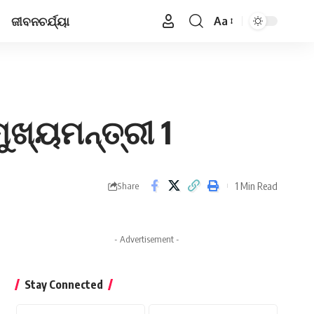
ଜୀବନଚର୍ଯ୍ୟା
Aa
Font
Resizer
ମୁଖ୍ୟମନ୍ତ୍ରୀ 1
1 Min Read
Share
- Advertisement -
Stay Connected