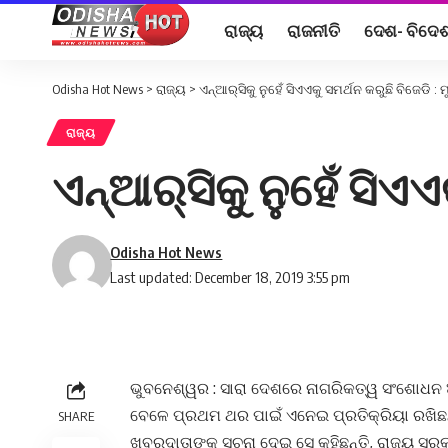
ରାଜ୍ୟ
ରାଜନୀତି
ଦେଶ- ବିଦେ
Odisha Hot News
>
ରାଜ୍ୟ
>
ଏନ୍‌ଆର୍‌ସିକୁ ନୁହେଁ ସିଏଏକୁ ସମର୍ଥନ କରୁଛି ବିଜେଡି : 
ରାଜ୍ୟ
ଏନ୍‌ଆର୍‌ସିକୁ ନୁହେଁ ସିଏ
Odisha Hot News
Last updated: December 18, 2019 3:55 pm
ଭୁବନେଶ୍ୱର : ସାରା ଦେଶରେ ନାଗରିକତ୍ୱ ସଂଶୋଧନ 
ବେଳେ ପ୍ରଥମ ଥର ପାଇଁ ଏନେଇ ପ୍ରତିକ୍ରିୟା ରଖିଛନ
SHARE
ଖବରଦାତାଙ୍କୁ ସୂଚନା ଦେଇ ସେ କହିଛନ୍ତି, ରାଜ୍ୟ ସର