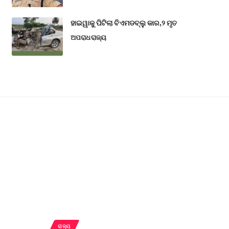
ହାଇୱାକୁ ପିଟିଲା ବିଏମଡବ୍ଲୁ କାର,୨ ମୃତ
ଅପରାଧ
ରାଜ୍ୟ
ରାଜ୍ୟ