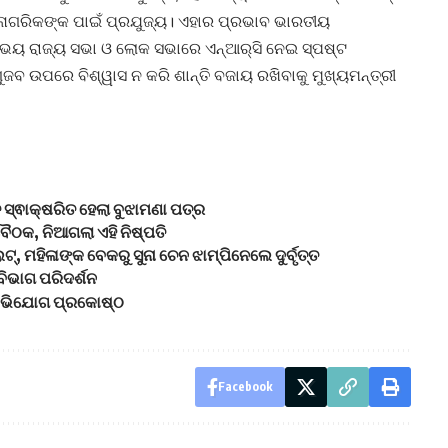
େଶୀ ନାଗରିକଙ୍କ ପାଇଁ ପ୍ରଯୁଜ୍ୟ। ଏହାର ପ୍ରଭାବ ଭାରତୀୟ
ଭୟ ରାଜ୍ୟ ସଭା ଓ ଲୋକ ସଭାରେ ଏନ୍‌ଆର୍‌ସି ନେଇ ସ୍ପଷ୍ଟ
ୁ ଗୁଜବ ଉପରେ ବିଶ୍ୱାସ ନ କରି ଶାନ୍ତି ବଜାୟ ରଖିବାକୁ ମୁଖ୍ୟମନ୍ତ୍ରୀ
େ ସ୍ଵାକ୍ଷରିତ ହେଲା ବୁଝାମଣା ପତ୍ର
 ବୈଠକ, ନିଆଗଲା ଏହି ନିଷ୍ପତି
, ମହିଳାଙ୍କ ବେକରୁ ସୁନା ଚେନ ଝାମ୍ପିନେଲେ ଦୁର୍ବୃତ୍ତ
ବିଭାଗ ପରିଦର୍ଶନ
 ଅଭିଯୋଗ ପ୍ରକୋଷ୍ଠ
Facebook