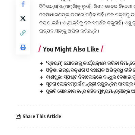
ସିଟିଜେନ୍ସ(ଏନ୍‌ଆର୍‌ସି)କୁ ନୁହେଁ। ସିଏଏ କେବଳ ବିଦ
ଜନସାଧାରଣଙ୍କ ଉପରେ ପଡ଼ିବ ନାହିଁ। ଦଳ ପକ୍ଷରୁ ଉ
କରାଯାଇଛି। ଏନ୍‌ଆର୍‌ସିକୁ ଦଳ ସମର୍ଥନ କରୁନାହିଁ। ଏଣ
ରାଜ୍ୟବାସୀଙ୍କୁ ଅପିଲ କରିଛନ୍ତି।
You Might Also Like
‘ସ୍ଵୟମ୍’ ଯୋଜନାକୁ କାର୍ଯ୍ୟକ୍ଷମ କରିବା ନିମନ୍ତ
ଓଡ଼ିଶା ରାଜ୍ୟ ଦକ୍ଷତା ଓ ସହାୟକ ଅଭିବୃଦ୍ଧି ନୀତି
ବାଣପୁର: ସ୍ପଷ୍ଟ ଦିବାଲୋକରେ ବନ୍ଧୁକ ଦେଖାଇ ଲୁଟ୍
ସୂଚନା ଲୋକସମ୍ପର୍କ ମନ୍ତ୍ରୀ ରଘୁନନ୍ଦନ ଦାସଙ୍କ 
ଦୁଇଟି ସୋମବାର ବନ୍ଦ ରହିବ ମୁଖ୍ୟମନ୍ତ୍ରୀଙ୍କ
Share This Article