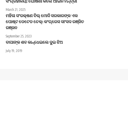
ସଂଗ୍ରହାଳୟ: ଘୋଷଣା କଲେ ଆଇନ ମନ୍ତ୍ରୀ
March 21, 2025
ମହିଳା ସଂରକ୍ଷଣ ବିଲ୍ ମୋଦି ସରକାରଙ୍କ ଏକ
ପୋଷ୍ଟ ଡେଟେଡ ଚେକ୍: କଂଗ୍ରେସ ସାଂସଦ ରଞ୍ଜିତ
ରଞ୍ଜନ
September 25, 2023
ବାପାଙ୍କ ଶବ କାନ୍ଧେଇଲେ ଦୁଇ ଝିଅ
July 19, 2019