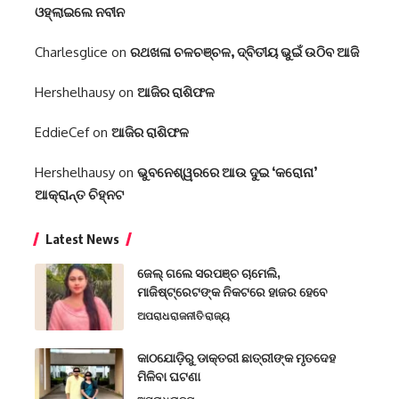
ଓହ୍ଲାଇଲେ ନବୀନ
Charlesglice
on
ରଥଖଳା ଚଳଚ‌ଞ୍ଚଳ, ଦ୍ବିତୀୟ ଭୁଇଁ ଉଠିବ ଆଜି
Hershelhausy
on
ଆଜିର ରାଶିଫଳ
EddieCef
on
ଆଜିର ରାଶିଫଳ
Hershelhausy
on
ଭୁବନେଶ୍ୱରରେ ଆଉ ଦୁଇ ‘କରୋନା’
ଆକ୍ରାନ୍ତ ଚିହ୍ନଟ
Latest News
ଜେଲ୍ ଗଲେ ସରପଞ୍ଚ ଚାମେଲି,
ମାଜିଷ୍ଟ୍ରେଟଙ୍କ ନିକଟରେ ହାଜର ହେବେ
ଅପରାଧ
ରାଜନୀତି
ରାଜ୍ୟ
କାଠଯୋଡ଼ିରୁ ଡାକ୍ତରୀ ଛାତ୍ରୀଙ୍କ ମୃତଦେହ
ମିଳିବା ଘଟଣା