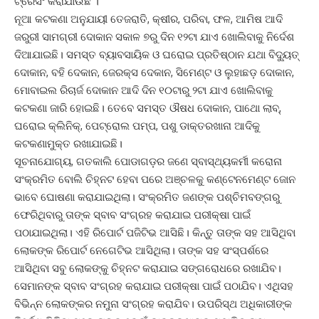
ଟ୍ରେସିଂ କରାଯାଉଛି ।
ନୂଆ କଟକଣା ଅନୁଯାୟୀ ତେଜରାତି, କ୍ଷୀର, ପରିବା, ଫଳ, ଆମିଷ ଆଦି
ଜରୁରୀ ସାମଗ୍ରୀ ଦୋକାନ ସକାଳ ୭ରୁ ଦିନ ୧୨ଟା ଯାଏ ଖୋଲିବାକୁ ନିର୍ଦେଶ
ଦିଆଯାଇଛି। ସମସ୍ତ ବ୍ୟାବସାୟିକ ଓ ଘରୋଇ ପ୍ରତିଷ୍ଠାନ ଯଥା ବିଦ୍ୟୁତ୍
ଦୋକାନ, ବହି ଦେକାନ, ଜେରକ୍ସ ଦେକାନ, ସିମେଣ୍ଟ ଓ ଲୁହାଛଡ଼ ଦୋକାନ,
ମୋବାଇଲ ରିଚାର୍ଜ ଦୋକାନ ଆଦି ଦିନ ୧୦ଟାରୁ ୨ଟା ଯାଏ ଖୋଲିବାକୁ
କଟକଣା ଜାରି ହୋଇଛି। ତେବେ ସମସ୍ତ ଔଷଧ ଦୋକାନ, ପାଥୋ ଲାବ୍,
ଘରୋଇ କ୍ଲିନିକ୍, ପେଟ୍ରୋଲ ପମ୍ପ, ପଶୁ ଡାକ୍ତରଖାନା ଆଦିକୁ
କଟକଣାମୁକ୍ତ ରଖାଯାଇଛି।
ସୂଚନାଯୋଗ୍ୟ, ଗତକାଲି ପୋଡାଗଡ଼ର ଜଣେ ସ୍ବାସ୍ଥ୍ୟକର୍ମୀ କରୋନା
ସଂକ୍ରମିତ ବୋଲି ଚିହ୍ନଟ ହେବା ପରେ ଅଞ୍ଚଳକୁ କଣ୍ଟେନମେଣ୍ଟ ଜୋନ
ଭାବେ ଘୋଷଣା କରାଯାଇଥିଲା। ସଂକ୍ରମିତ ଜଣଙ୍କ ପଶ୍ଚିମବଙ୍ଗରୁ
ଫେରିଥିବାରୁ ତାଙ୍କ ସ୍ବାବ ସଂଗ୍ରହ କରାଯାଇ ପରୀକ୍ଷା ପାଇଁ
ପଠାଯାଇଥିଲା। ଏହି ରିପୋର୍ଟ ପଜିଟିଭ ଆସିଛି। କିନ୍ତୁ ତାଙ୍କ ସହ ଆସିଥିବା
ଲୋକଙ୍କ ରିପୋର୍ଟ ନେଗେଟିଭ ଆସିଥିଲା। ତାଙ୍କ ସହ ସଂସ୍ପର୍ଶରେ
ଆସିଥିବା ସବୁ ଲୋକଙ୍କୁ ଚିହ୍ନଟ କରାଯାଇ ସଙ୍ଗରୋଧରେ ରଖାଯିବ।
ସେମାନଙ୍କ ସ୍ବାବ ସଂଗ୍ରହ କରାଯାଇ ପରୀକ୍ଷା ପାଇଁ ପଠାଯିବ। ଏଥିସହ
ବିଭିନ୍ନ ଲୋକଙ୍କର ନମୁନା ସଂଗ୍ରହ କରାଯିବ। ଉପରିସ୍ଥ ଅଧିକାରୀଙ୍କ