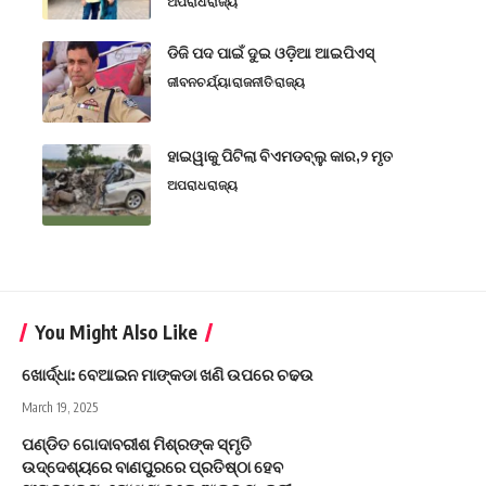
ଅପରାଧ
ରାଜ୍ୟ
ଡିଜି ପଦ ପାଇଁ ଦୁଇ ଓଡ଼ିଆ ଆଇପିଏସ୍
ଜୀବନଚର୍ଯ୍ୟା
ରାଜନୀତି
ରାଜ୍ୟ
ହାଇୱାକୁ ପିଟିଲା ବିଏମଡବ୍ଲୁ କାର,୨ ମୃତ
ଅପରାଧ
ରାଜ୍ୟ
You Might Also Like
ଖୋର୍ଦ୍ଧା: ବେଆଇନ ମାଙ୍କଡା ଖଣି ଉପରେ ଚଢଉ
March 19, 2025
ପଣ୍ଡିତ ଗୋଦାବରୀଶ ମିଶ୍ରଙ୍କ ସ୍ମୃତି
ଉଦ୍ଦେଶ୍ୟରେ ବାଣପୁରରେ ପ୍ରତିଷ୍ଠା ହେବ