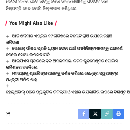
ନିର୍ଦେଶ ମିଳିବା ପରେ ତାଙ୍କୁ କେଉଁ ଡାକ୍ତରଖାନାକୁ ପଠାଯିବ ତାହା
ନିଷ୍ପତ୍ତି ହେବ ବୋଲି ଜିଲ୍ଲାପାଳ କହିଥିଲେ।
You Might Also Like
ଆଜି ଶନିବାର ଏପ୍ରିଲ ୧୯ ତାରିଖରେ ତିନୋଟି ରାଶି ଉପରେ ରହିଛି
ଶନିଦଶା
ଭେଜାଲ୍ ଔଷଧ ପ୍ରତି ଧ୍ୟାନ ଦେବା ପାଇଁ ଫାର୍ମାସିଷ୍ଟମାନଙ୍କୁ ପରାମର୍ଶ
ଦେଲେ ସୋଆ ଉପସଭାପତି
ଆଇପିଏସ ସ୍ତରରେ ବଡ ଅଦଳବଦଳ, କଟକ ଭୁବନେଶ୍ବର ପୋଲିସ
କମିଶନର ବଦଳିଲେ
ମହାପ୍ରଭୁ ଶ୍ରୀଲିଙ୍ଗରାଜଙ୍କୁ ଦର୍ଶନ କରିଲେ କେନ୍ଦ୍ର ସ୍ୱରାଷ୍ଟ୍ର
ମନ୍ତ୍ରୀ ଅମିତ ଶାହ
ହେଲ୍ଥଭିଲ୍ ଠାରେ ପ୍ରାକୃତିକ ଚିକିତ୍ସା ଓ ଏହାର ଉପକାରିତା ଉପରେ ବିଶି