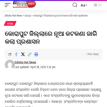
Aa
Font
Resizer
Odisha Hot News
>
ରାଜ୍ୟ
>
କୋରାପୁଟ ଜିଲ୍ଲାରେ ନୂଆ କଟକଣା ଜାରି କଲା ପ୍ରଶାସନ
ରାଜ୍ୟ
କୋରାପୁଟ ଜିଲ୍ଲାରେ ନୂଆ କଟକଣା ଜାରି
କଲା ପ୍ରଶାସନ
1 Min Read
Odisha Hot News
Last updated: April 28, 2020 5:32 pm
କୋରାପୁଟ: କୋରାପୁଟ ଜିଲ୍ଲାରେ ପୋଡ଼ାଗଡ଼ର ଜଣେ ସ୍ବାସ୍ଥ୍ୟକର୍ମୀ
କରୋନା ସଂକ୍ରମିତ ବୋଲି ଚିହ୍ନଟ ହେବା ପରେ ଜିଲ୍ଲା ପ୍ରଶାସନ ପକ୍ଷରୁ
ନୂଆ କଟକଣା ଜାରି ହୋଇଛି। ଏବେ ସଂକ୍ରମିତଙ୍କୁ ଭୁବନେଶ୍ବରର କିମ୍ସ
କୋଭିଡ ହସ୍ପିଟାଲକୁ ପଠାଯାଇଛି। ଏହାଛଡ଼ା ସଂକ୍ରମିତଙ୍କ କଣ୍ଟାକ୍ଟ