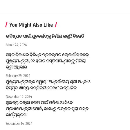
You Might Also Like
ଭବିଷ୍ୟତ ପାଇଁ ଯୁବବର୍ଗଙ୍କୁ ନିର୍ମାଣ କରୁଛି ବିଜେଡି
March 24, 2024
ସହର ବିକାଶର ବିଭିନ୍ନ ପ୍ରକଳ୍ପର ଲୋକାର୍ପଣ କଲେ
ମୁଖ୍ୟମନ୍ତ୍ରୀ, ୨୧ ହଜାର ବସ୍ତିବାସିନ୍ଦାଙ୍କୁ ମିଳିଲା
ଭୂମି ଅଧିକାର
February 29, 2024
ମୁଖ୍ୟମନ୍ତ୍ରୀଙ୍କ ଦ୍ୱାରା ‘ଅନ୍ତର୍ଜାତୀୟ ଶ୍ରୀ ଅନ୍ନ ଓ
ବିସ୍ମୃତ ଖାଦ୍ୟ ସମ୍ମିଳନୀ ୨୦୨୪’ ଉଦ୍‌ଘାଟିତ
November 10, 2024
ସୁଭଦ୍ରା ଟଙ୍କା ଦେବା ପାଇଁ ଓଡିଶା ଆସିବେ
ପ୍ରଧାନମନ୍ତ୍ରୀ ମୋଦି, ଜାଣନ୍ତୁ ତାଙ୍କର ପୁରା ଗସ୍ତ
କାର୍ଯ୍ୟକ୍ରମ
September 14, 2024