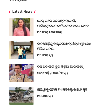
Latest News
ଜେଲ୍ ଗଲେ ସରପଞ୍ଚ ଚାମେଲି,
ମାଜିଷ୍ଟ୍ରେଟଙ୍କ ନିକଟରେ ହାଜର ହେବେ
ଅପରାଧ
ରାଜନୀତି
ରାଜ୍ୟ
କାଠଯୋଡ଼ିରୁ ଡାକ୍ତରୀ ଛାତ୍ରୀଙ୍କ ମୃତଦେହ
ମିଳିବା ଘଟଣା
ଅପରାଧ
ରାଜ୍ୟ
ଡିଜି ପଦ ପାଇଁ ଦୁଇ ଓଡ଼ିଆ ଆଇପିଏସ୍
ଜୀବନଚର୍ଯ୍ୟା
ରାଜନୀତି
ରାଜ୍ୟ
ହାଇୱାକୁ ପିଟିଲା ବିଏମଡବ୍ଲୁ କାର,୨ ମୃତ
ଅପରାଧ
ରାଜ୍ୟ