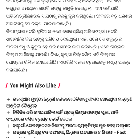
ଦିଗାଙ୍ଗନାଙ୍କୁ ଏକ ଦୃଶ୍ୟରେ ସାପ ସହ ଶଟ୍‌ ଦେବାର ଥିଲା। ସେ ଏହା
କରୁଥିବା ସମୟରେ ସାପଟି ତାଙ୍କୁ କାମୁଡ଼ି ଦେଇଥିଲା। ଏହା ଜାଣିପାରି
ଅଭିନେତ୍ରୀଜଣଙ୍କ ସାପଠାରୁ ନିଜକୁ ଦୂର କରିଥିଲେ। ଫଳରେ ବଡ଼ ଧରଣର
ଅଘଟଣରୁ ସେ ରକ୍ଷା ପାଇଯାଇଛନ୍ତି।
ଦିଗାଙ୍ଗନା ଟେଲି ଦୁନିଆର ଜଣେ ଲୋକପ୍ରିୟ ଅଭିନେତ୍ରୀ। ଟେଲି
ଧାରାବାହିକ ବିରା ତାଙ୍କୁ ପରିଚୟ ଦେଇଥିଲା। ଏହା ପରେ ସେ ଶକୁନ୍ତଳା,
ବାଳିକା ବଧୁ ଓ କୁବୁଲ ହେ ପରି ଶୋ’ରେ କାମ କରିଛନ୍ତି। ଏବେ ତାଙ୍କର
ଫିଲ୍ମ ଆସିବାକୁ ଯାଉଛି। ଟିଏନ୍‌ କୃଷ୍ଣା ନିର୍ଦ୍ଦେଶିତ ଏହି ଫିଲ୍ମର
ପୋଷ୍ଟର ରିଲିଜ ହୋଇସାରିଛି। ଏପରିକି ଏହାର ଟ୍ରେଲରକୁ ମଧ୍ୟ ପସନ୍ଦ
କରାଯାଉଛି।
You Might Also Like
ରାଜସ୍ଥାନ ମୁଖ୍ୟମନ୍ତ୍ରୀ ଦୌଡରେ ଓଡିଶାରୁ ସାଂସଦ ହୋଇଥିବା ମନ୍ତ୍ରୀ
ଅଶ୍ବିନୀ ବୈଷ୍ଣବ
ତିନିଦିନ ଧରି ହୋଇପାରିଲା ନାହିଁ ପ୍ରଭୃ ଲିଙ୍ଗରାଜଙ୍କ ପୂଜା, ଆଜି
ସଂଧ୍ୟାରେ ବସିବ ଟ୍ରଷ୍ଟ ବୋର୍ଡ ବୈଠକ
ବାଲୁଗାଁ ରେଳଷ୍ଟେସନ ନିକଟରୁ ଅଜଣା ବ୍ୟକ୍ତିଙ୍କ ମୃତ ଦେହ ଉଦ୍ଧାର
ଭଦ୍ରକ ପୁଲିସ୍‌କୁ ବଡ ସଫଳତା, ଛିନ୍‌ତାଇ ଘଟଣାରେ ୪ ଗିରଫ – Fast