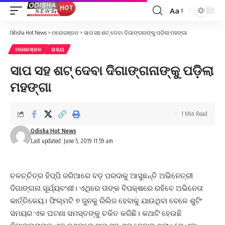
Aa
Font
Resizer
Odisha Hot News
>
ମନୋରଞ୍ଜନ
>
ସାପ ସହ ଶଟ୍‌ ଦେବା ଦିଗାଙ୍ଗନାଙ୍କୁ ପଡ଼ିଲା ମହଙ୍ଗା
ମନୋରଞ୍ଜନ
ରାଜ୍ୟ
ସାପ ସହ ଶଟ୍‌ ଦେବା ଦିଗାଙ୍ଗନାଙ୍କୁ ପଡ଼ିଲା
ମହଙ୍ଗା
1 Min Read
Odisha Hot News
Last updated: June 5, 2019 11:59 am
ଚଳଚ୍ଚିତ୍ର ହିପ୍ପି ଜରିଆରେ ବଡ଼ ପରଦାକୁ ଆସୁଛନ୍ତି ଅଭିନେତ୍ରୀ
ଦିଗାଙ୍ଗନା ସୂର୍ଯ୍ୟବଂଶୀ। ଏଥିରେ ତାଙ୍କ ବିପକ୍ଷରେ ରହିବେ ଅଭିନେତା
କାର୍ତ୍ତିକେୟ। ଫିଲ୍ମଟି ୭ ଜୁନକୁ ରିଲିଜ ହେବାକୁ ଯାଉଥିବା ବେଳେ ଶୁଟିଂ
ସମୟର ଏକ ଘଟଣା ସମସ୍ତଙ୍କୁ ଚକିତ କରିଛି। କଥାଟି ହେଉଛି