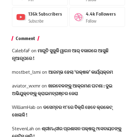
136k
Subscribers
4.4k
Followers
Subscribe
Follow
Comment
CalebfaF
on
ମାରୁତି ସୁଜୁକିି ୱାଗନ ଆର୍ ବଜାରରେ ଆସୁଛି
ନୂଆରୂପରେ !
mostbet_lsmi
on
ଆରମ୍ଭ ହେଲା ‘ରକ୍ଷକ’ କାର୍ଯ୍ୟକ୍ରମ
aviator_wxmr
on
ଖାରବେଳଙ୍କୁ ଆକ୍ରମଣ ଘଟଣା : ଦୁଇ
ଅଭିଯୁକ୍ତଙ୍କୁ କ୍ରାଇମବ୍ରାଞ୍ଚର ଜେରା
WilliamHab
on
ଡସେମ୍ବର ୧୮ରେ ବିକ୍ରି ହେବେ କ୍ରକେଟ୍
ଖେଳାଳି !
StevenLah
on
ଶ୍ରୀମନ୍ଦୀର ପ୍ରଶାସନ ପକ୍ଷରୁ ୯ସେବାୟତଙ୍କୁ
ନୋଟିସ୍ ଜାରି !