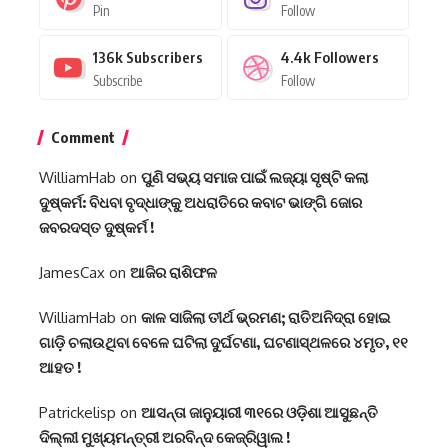
Pin
Follow
136k
Subscribers
4.4k
Followers
Subscribe
Follow
Comment
WilliamHab
on
ପୁଣି ସଭ୍ୟ ସମାଜ ପାଇଁ ଲଜ୍ୟା ସୃଷ୍ଟି କଲା
ଦୁଷ୍କର୍ମ: ବିଧବା ବୃଦ୍ଧାଙ୍କୁ ଅଧରାତିରେ କବାଟ ଭାଙ୍ଗି ଜୋର
ଜବରଦସ୍ତ ଦୁଷ୍କର୍ମ !
JamesCax
on
ଆଜିର ରାଶିଫଳ
WilliamHab
on
କାଳ ସାଜିଲା ତୀର୍ଥ ଭ୍ରମଣ; ରାତିଅନିଦ୍ରା ହୋଇ
ଗାଡ଼ି ଚଲାଉଥିବା ବେଳେ ଘଟିଲା ଦୁର୍ଘଟଣା, ଘଟଣାସ୍ଥଳରେ ୪ମୃତ, ୧୧
ଆହତ !
Patrickelisp
on
ଆସନ୍ତା ଜାନୁୟାରୀ ୩୧ରେ ଓଡ଼ିଶା ଆସୁଛନ୍ତି
ଦିଲ୍ଲୀ ମୁଖ୍ୟମନ୍ତ୍ରୀ ଅରବିନ୍ଦ କେଜ୍ରିୱାଲ !