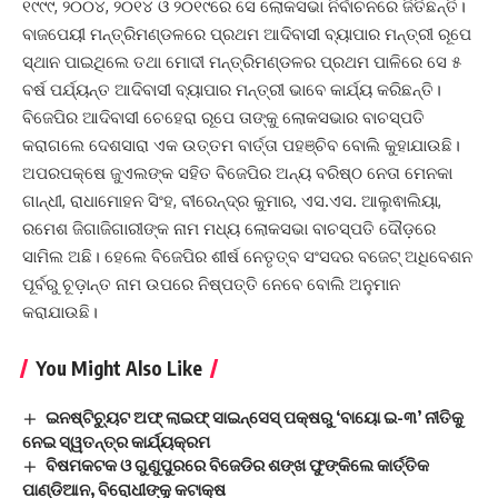
୧୯୯୯, ୨୦୦୪, ୨୦୧୪ ଓ ୨୦୧୯ରେ ସେ ଲୋକସଭା ନିର୍ବାଚନରେ ଜିତିଛନ୍ତି।
ବାଜପେୟୀ ମନ୍ତ୍ରିମଣ୍ଡଳରେ ପ୍ରଥମ ଆଦିବାସୀ ବ୍ୟାପାର ମନ୍ତ୍ରୀ ରୂପେ
ସ୍ଥାନ ପାଇଥିଲେ ତଥା ମୋଦୀ ମନ୍ତ୍ରିମଣ୍ଡଳର ପ୍ରଥମ ପାଳିରେ ସେ ୫
ବର୍ଷ ପର୍ଯ୍ୟନ୍ତ ଆଦିବାସୀ ବ୍ୟାପାର ମନ୍ତ୍ରୀ ଭାବେ କାର୍ଯ୍ୟ କରିଛନ୍ତି।
ବିଜେପିର ଆଦିବାସୀ ଚେହେରା ରୂପେ ତାଙ୍କୁ ଲୋକସଭାର ବାଚସ୍ପତି
କରାଗଲେ ଦେଶସାରା ଏକ ଉତ୍ତମ ବାର୍ତ୍ତା ପହଞ୍ଚିବ ବୋଲି କୁହାଯାଉଛି।
ଅପରପକ୍ଷେ ଜୁଏଲଙ୍କ ସହିତ ବିଜେପିର ଅନ୍ୟ ବରିଷ୍ଠ ନେତା ମେନକା
ଗାନ୍ଧୀ, ରାଧାମୋହନ ସିଂହ, ବୀରେନ୍ଦ୍ର କୁମାର, ଏସ.ଏସ. ଆଲୁଵାଲିୟା,
ରମେଶ ଜିଗାଜିଗାରୀଙ୍କ ନାମ ମଧ୍ୟ ଲୋକସଭା ବାଚସ୍ପତି ଦୌଡ଼ରେ
ସାମିଲ ଅଛି। ହେଲେ ବିଜେପିର ଶୀର୍ଷ ନେତୃତ୍ବ ସଂସଦର ବଜେଟ୍ ଅଧିବେଶନ
ପୂର୍ବରୁ ଚୂଡ଼ାନ୍ତ ନାମ ଉପରେ ନିଷ୍ପତ୍ତି ନେବେ ବୋଲି ଅନୁମାନ
କରାଯାଉଛି।
You Might Also Like
ଇନଷ୍ଟିଚ୍ୟୁଟ ଅଫ୍ ଲାଇଫ୍ ସାଇନ୍ସେସ୍ ପକ୍ଷରୁ ‘ବାୟୋ ଇ-୩’ ନୀତିକୁ
ନେଇ ସ୍ୱତନ୍ତ୍ର କାର୍ଯ୍ୟକ୍ରମ
ବିଷମକଟକ ଓ ଗୁଣୁପୁରରେ ବିଜେଡିର ଶଙ୍ଖ ଫୁଙ୍କିଲେ କାର୍ତ୍ତିକ
ପାଣ୍ଡିଆନ, ବିରୋଧୀଙ୍କୁ କଟାକ୍ଷ