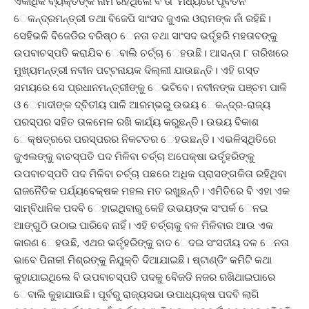
ଏକାଧିକ ବ୍ୟକ୍ତିଙ୍କ ନାମ ରହିଥିଲେ ବି ତା’ ମଧ୍ୟରେ ପୂର୍ବତନ
େକନ୍ଦ୍ରମନ୍ତ୍ରୀ ତଥା ବିଜେପି ସାଂସଦ ଜୁଏଲ ଓରାମଙ୍କ ନାଁ ରହିଛି।
ସେହିଭଳି ବିଜେଡିର ବରିଷ୍ଠ େନତା ତଥା ସାଂସଦ ଭର୍ତୃହରି ମହତାବଙ୍କୁ
ଉପବାଚସ୍ପତି କରାଯିବ େବାଲି ଚର୍ଚ୍ଚା େହଉଛି। ଆସନ୍ତା ୮ ତାରିଖରେ
ମୁଖ୍ୟମନ୍ତ୍ରୀ ନବୀନ ପଟ୍ଟନାୟକ ଦିଲ୍ଲୀ ଯାଉଛନ୍ତି। ଏହି ଗସ୍ତ
ସମୟରେ ସେ ପ୍ରଧାନମନ୍ତ୍ରୀଙ୍କୁ େଭଟିବେ। ନବୀନଙ୍କ ପଞ୍ଚମ ପାଳି
ଓ େମାଦୀଙ୍କ ଦ୍ବିତୀୟ ପାଳି ଆରମ୍ଭରୁ ଉଭୟ େକନ୍ଦ୍ର-ରାଜ୍ୟ
ପରସ୍ପର ସହିତ ତାଳମେଳ ରଖି କାର୍ଯ୍ୟ କରୁଛନ୍ତି। ଉଭୟ ବିକାଶ
େକ୍ଷତ୍ରରେ ପରସ୍ପରର ନିକଟତର େହଉଛନ୍ତି। ଏଭଳିସ୍ଥିତିରେ
ଜୁଏଲଙ୍କୁ ବାଚସ୍ପତି ପଦ ମିଳିବା ଚର୍ଚ୍ଚା ଅପେକ୍ଷା ଭର୍ତୃହରିଙ୍କୁ
ଉପବାଚସ୍ପତି ପଦ ମିଳିବା ଚର୍ଚ୍ଚା ପଛରେ ଅଧିକ ପ୍ରାସଙ୍ଗକିତା ରହିଥିବା
ରାଜନୈତିକ ପର୍ଯ୍ୟବେକ୍ଷକ ମହଲ ମତ ରଖୁଛନ୍ତି। ଏମିତିରେ ବି ଏହା ଏକ
ସାମ୍ବିଧାନିକ ପଦବି େହାଇଥିବାରୁ କେହି ଉଭୟଙ୍କ ସଂପର୍କ େନଇ
ଆଙ୍ଗୁଠି ଉଠାଇ ପାରିବେ ନାହିଁ। ଏହି ଚର୍ଚ୍ଚାକୁ ବଳ ମିଳିବାର ଆଉ ଏକ
କାରଣ େହଉଛି, ଏଥର ଭର୍ତୃହରିଙ୍କୁ ବାଦ େଦଇ ସଂସଦୀୟ ଦଳ େନତା
ଭାବେ ପିନାକୀ ମିଶ୍ରଙ୍କୁ ନିଯୁକ୍ତି ଦିଆଯାଇଛି। ଷ୍ଟାଣ୍ଡିଂ କମିଟି କଥା
କୁହାଯାଇଥିଲେ ବି ଉପବାଚସ୍ପତି ପଦକୁ ବିେଜଡି ନଜର ରଖିଥାଇପାରେ
େବାଲି କୁହାଯାଉଛି। ପୂର୍ବରୁ ରାଜ୍ୟସଭା ଉପାଧ୍ୟକ୍ଷ ପଦବି ଲାଗି