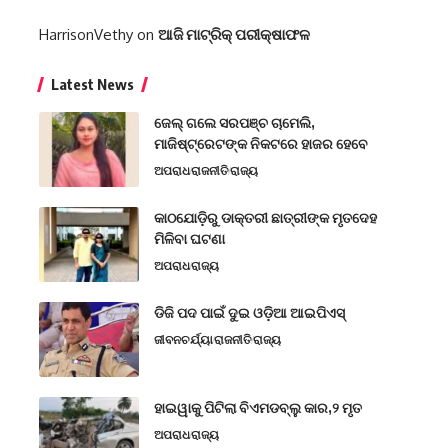
HarrisonVethy
on
ଆଜି ମାଟ୍ରିକ୍ ପରୀକ୍ଷାଫଳ
Latest News
ଜେଲ୍ ଗଲେ ସରପଞ୍ଚ ଚାମେଲି,
ମାଜିଷ୍ଟ୍ରେଟଙ୍କ ନିକଟରେ ହାଜର ହେବେ
ଅପରାଧ
ରାଜନୀତି
ରାଜ୍ୟ
କାଠଯୋଡ଼ିରୁ ଡାକ୍ତରୀ ଛାତ୍ରୀଙ୍କ ମୃତଦେହ
ମିଳିବା ଘଟଣା
ଅପରାଧ
ରାଜ୍ୟ
ଡିଜି ପଦ ପାଇଁ ଦୁଇ ଓଡ଼ିଆ ଆଇପିଏସ୍
ଜୀବନଚର୍ଯ୍ୟା
ରାଜନୀତି
ରାଜ୍ୟ
ହାଇୱାକୁ ପିଟିଲା ବିଏମଡବ୍ଲୁ କାର,୨ ମୃତ
ଅପରାଧ
ରାଜ୍ୟ