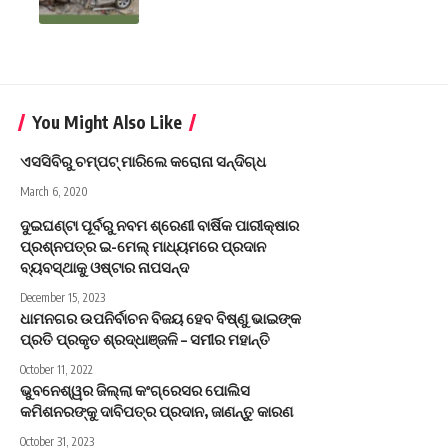
You Might Also Like
ଏସସିବିରୁ ଚମ୍ପଟ୍‌ ମାରିଲେ କରୋନା ସନ୍ଦିଗ୍ଧ
March 6, 2020
ଦୁଇଘଣ୍ଟା ପୂର୍ବରୁ ନବମ ଶ୍ରେଣୀ ବାର୍ଷିକ ପାରୀକ୍ଷାର
ପ୍ରଶ୍ନପତ୍ର ଇ-ମେଲ୍ ମାଧ୍ୟମରେ ପ୍ରଦାନ
ବ୍ୟବସ୍ଥାକୁ ଓଷ୍ଟାର ନାପସନ୍ଦ
December 15, 2023
ଧାମନଗର ଉପନିର୍ବାଚନ ବିଜୟ ହେବ ବିଷ୍ଣୁ ଭାଇଙ୍କ
ପ୍ରତି ପ୍ରକୃତ ଶ୍ରଦ୍ଧାଞ୍ଜଳି – ସମୀର ମହାନ୍ତି
October 11, 2022
ଭୁବନେଶ୍ୱର ଜିଲ୍ଲା କଂଗ୍ରେସର ପୋଲିସ
କମିଶନରଙ୍କୁ ଦାବିପତ୍ର ପ୍ରଦାନ, ଜାଣନ୍ତୁ କାରଣ
October 31, 2023