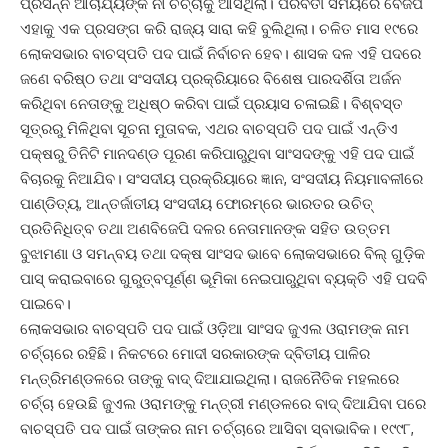
ପ୍ରସନ୍ନ ଆଚାର୍ଯ୍ୟଙ୍କ ନାଁ ଚର୍ଚ୍ଚାକୁ ଆସିଥିଲା। ପରବର୍ତୀ ସମୟରେ ବିେଜପି
ଏହାକୁ ଏକ ପ୍ରସଙ୍ଗ କରି ରାଜ୍ୟ ସାରା କହି ବୁଲିଥିଲା। ଚଳିତ ମାସ ୧୯ରେ
ଲୋକସଭାର ବାଚସ୍ପତି ପଦ ପାଇଁ ନିର୍ବାଚନ ହେବ। ଶାସକ ଦଳ ଏହି ପଦରେ
ଜଣେ ବରିଷ୍ଠ ତଥା ସଂସଦୀୟ ପ୍ରକ୍ରିୟାରେ ବିଶେଷ ପାରଦର୍ଶିତା ଅର୍ଜନ
କରିଥିବା ନେତାଙ୍କୁ ଅଧିଷ୍ଠ କରିବା ପାଇଁ ପ୍ରୟାସ ଚଳାଇଛି। ବିଶ୍ବସ୍ତ
ସୂତ୍ରରୁ ମିଳିଥିବା ସୂଚନା ମୁତାବକ, ଏଥର ବାଚସ୍ପତି ପଦ ପାଇଁ ଏନ୍‌ଡିଏ
ପକ୍ଷରୁ ତିନିଟି ମାନଦଣ୍ଡ ପୂରଣ କରିପାରୁଥିବା ସାଂସଦଙ୍କୁ ଏହି ପଦ ପାଇଁ
ବିଚାରକୁ ନିଆଯିବ। ସଂସଦୀୟ ପ୍ରକ୍ରିୟାରେ ଜ୍ଞାନ, ସଂସଦୀୟ ନିୟମାବଳୀରେ
ପାଣ୍ଡିତ୍ୟ, ଆନ୍ତର୍ଜାତୀୟ ସଂସଦୀୟ ଫୋରମ୍‌ରେ ଭାରତର ଉଚିତ୍
ପ୍ରତିନିଧିତ୍ବ ତଥା ଅଣବିଜେପି ଦଳର ନେତାମାନଙ୍କ ସହିତ ଉତ୍ତମ
ବୁଝାମଣା ଓ ସମନ୍ବୟ ତଥା ଦକ୍ଷ ସାଂସଦ ଭାବେ ଲୋକସଭାରେ ବିଲ୍‌ ଗୁଡ଼ିକ
ପାସ୍ କରାଇବାରେ ଗୁରୁତ୍ବପୂର୍ଣ୍ଣ ଭୂମିକା ନେଇପାରୁଥିବା ବ୍ୟକ୍ତି ଏହି ପଦବି
ପାଇବେ।
ଲୋକସଭାର ବାଚସ୍ପତି ପଦ ପାଇଁ ଓଡ଼ିଆ ସାଂସଦ ଜୁଏଲ ଓରାମଙ୍କ ନାମ
ଚର୍ଚ୍ଚାରେ ରହିଛି। ନିକଟରେ ମୋଦୀ ସରକାରଙ୍କ ଦ୍ବିତୀୟ ପାଳିର
ମନ୍ତ୍ରିମଣ୍ଡଳରେ ତାଙ୍କୁ ବାଦ୍‌ ଦିଆଯାଇଥିଲା। ରାଜନୈତିକ ମହଲରେ
ଚର୍ଚ୍ଚା ହେଉଛି ଜୁଏଲ ଓରାମଙ୍କୁ ମନ୍ତ୍ରୀ ମଣ୍ଡଳରେ ବାଦ୍‌ ଦିଆଯିବା ପରେ
ବାଚସ୍ପତି ପଦ ପାଇଁ ତାଙ୍କର ନାମ ଚର୍ଚ୍ଚାରେ ଆସିବା ସ୍ବାଭାବିକ। ୧୯୯୮,