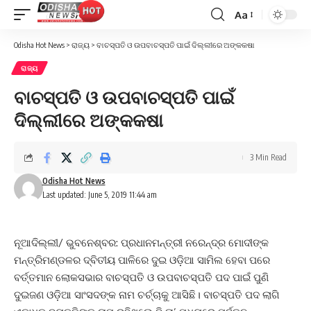
Aa
Font
Resizer
Odisha Hot News
>
ରାଜ୍ୟ
>
ବାଚସ୍ପତି ଓ ଉପବାଚସ୍ପତି ପାଇଁ ଦିଲ୍ଲୀରେ ଅଙ୍କକଷା
ରାଜ୍ୟ
ବାଚସ୍ପତି ଓ ଉପବାଚସ୍ପତି ପାଇଁ
ଦିଲ୍ଲୀରେ ଅଙ୍କକଷା
3 Min Read
Odisha Hot News
Last updated: June 5, 2019 11:44 am
ନୂଆଦିଲ୍ଲୀ/ ଭୁବନେଶ୍ବର: ପ୍ରଧାନମନ୍ତ୍ରୀ ନରେନ୍ଦ୍ର ମୋଦୀଙ୍କ
ମନ୍ତ୍ରିମଣ୍ଡଳର ଦ୍ବିତୀୟ ପାଳିରେ ଦୁଇ ଓଡ଼ିଆ ସାମିଲ ହେବା ପରେ
ବର୍ତ୍ତମାନ ଲୋକସଭାର ବାଚସ୍ପତି ଓ ଉପବାଚସ୍ପତି ପଦ ପାଇଁ ପୁଣି
ଦୁଇଜଣ ଓଡ଼ିଆ ସାଂସଦଙ୍କ ନାମ ଚର୍ଚ୍ଚାକୁ ଆସିଛି। ବାଚସ୍ପତି ପଦ ଲାଗି