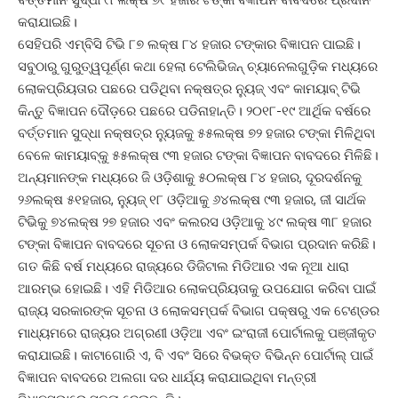
କରାଯାଇଛି।
ସେହିପରି ଏମ୍‌ବିସି ଟିଭି ୮୭ ଲକ୍ଷ ୮୪ ହଜାର ଟଙ୍କାର ବିଜ୍ଞାପନ ପାଇଛି।
ସବୁଠାରୁ ଗୁରୁତ୍ୱପୂର୍ଣ୍ଣ କଥା ହେଲା ଟେଲିଭିଜନ୍ ଚ୍ୟାନେଲଗୁଡ଼ିକ ମଧ୍ୟରେ
ଲୋକପ୍ରିୟତାର ପଛରେ ପଡିଥିବା ନକ୍ଷତ୍ର ନ୍ୟୁଜ୍ ଏବଂ କାମୟାବ୍ ଟିଭି
କିନ୍ତୁ ବିଜ୍ଞାପନ ଦୌଡ଼ରେ ପଛରେ ପଡିନାହାନ୍ତି। ୨୦୧୮-୧୯ ଆର୍ଥିକ ବର୍ଷରେ
ବର୍ତ୍ତମାନ ସୁଦ୍ଧା ନକ୍ଷତ୍ର ନ୍ୟୁଜକୁ ୫୫ଲକ୍ଷ ୭୨ ହଜାର ଟଙ୍କା ମିଳିଥିବା
ବେଳେ କାମୟାବ୍‌କୁ ୫୫ଲକ୍ଷ ୯୩ ହଜାର ଟଙ୍କା ବିଜ୍ଞାପନ ବାବଦରେ ମିଳିଛି।
ଅନ୍ୟମାନଙ୍କ ମଧ୍ୟରେ ଜି ଓଡ଼ିଶାକୁ ୫୦ଲକ୍ଷ ୮୪ ହଜାର, ଦୂରଦର୍ଶନକୁ
୨୬ଲକ୍ଷ ୫୧ହଜାର, ନ୍ୟୁଜ୍ ୧୮ ଓଡ଼ିଆକୁ ୬୪ଲକ୍ଷ ୯୩ ହଜାର, ଜୀ ସାର୍ଥକ
ଟିଭିକୁ ୭୪ଲକ୍ଷ ୨୭ ହଜାର ଏବଂ କଲରସ ଓଡ଼ିଆକୁ ୪୯ ଲକ୍ଷ ୩୮ ହଜାର
ଟଙ୍କା ବିଜ୍ଞାପନ ବାବଦରେ ସୂଚନା ଓ ଲୋକସମ୍ପର୍କ ବିଭାଗ ପ୍ରଦାନ କରିଛି।
ଗତ କିଛି ବର୍ଷ ମଧ୍ୟରେ ରାଜ୍ୟରେ ଡିଜିଟାଲ ମିଡିଆର ଏକ ନୂଆ ଧାରା
ଆରମ୍ଭ ହୋଇଛି। ଏହି ମିଡିଆର ଲୋକପ୍ରିୟତାକୁ ଉପଯୋଗ କରିବା ପାଇଁ
ରାଜ୍ୟ ସରକାରଙ୍କ ସୂଚନା ଓ ଲୋକସମ୍ପର୍କ ବିଭାଗ ପକ୍ଷରୁ ଏକ ଟେଣ୍ଡର
ମାଧ୍ୟମରେ ରାଜ୍ୟର ଅଗ୍ରଣୀ ଓଡ଼ିଆ ଏବଂ ଇଂରାଜୀ ପୋର୍ଟାଲକୁ ପଞ୍ଜୀକୃତ
କରାଯାଇଛି। କାଟାଗୋରି ଏ, ବି ଏବଂ ସିରେ ବିଭକ୍ତ ବିଭିନ୍ନ ପୋର୍ଟାଲ୍‌ ପାଇଁ
ବିଜ୍ଞାପନ ବାବଦରେ ଅଲଗା ଦର ଧାର୍ଯ୍ୟ କରାଯାଇଥିବା ମନ୍ତ୍ରୀ