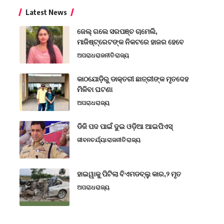
Latest News
ଜେଲ୍ ଗଲେ ସରପଞ୍ଚ ଚାମେଲି,
ମାଜିଷ୍ଟ୍ରେଟଙ୍କ ନିକଟରେ ହାଜର ହେବେ
ଅପରାଧ
ରାଜନୀତି
ରାଜ୍ୟ
କାଠଯୋଡ଼ିରୁ ଡାକ୍ତରୀ ଛାତ୍ରୀଙ୍କ ମୃତଦେହ
ମିଳିବା ଘଟଣା
ଅପରାଧ
ରାଜ୍ୟ
ଡିଜି ପଦ ପାଇଁ ଦୁଇ ଓଡ଼ିଆ ଆଇପିଏସ୍
ଜୀବନଚର୍ଯ୍ୟା
ରାଜନୀତି
ରାଜ୍ୟ
ହାଇୱାକୁ ପିଟିଲା ବିଏମଡବ୍ଲୁ କାର,୨ ମୃତ
ଅପରାଧ
ରାଜ୍ୟ