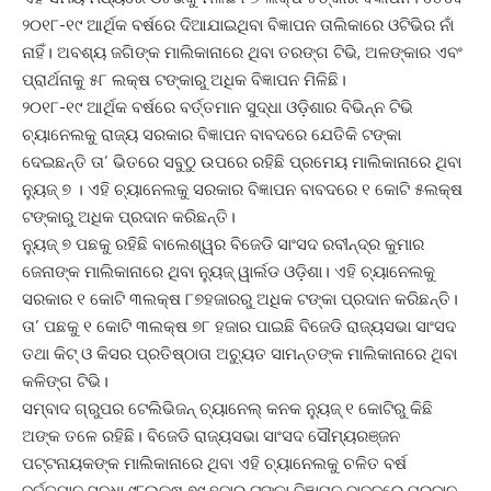
୨୦୧୮-୧୯ ଆର୍ଥିକ ବର୍ଷରେ ଦିଆଯାଇଥିବା ବିଜ୍ଞାପନ ତାଲିକାରେ ଓଟିଭିର ନାଁ
ନାହିଁ। ଅବଶ୍ୟ ଜଗିଙ୍କ ମାଲିକାନାରେ ଥିବା ତରଙ୍ଗ ଟିଭି, ଅଳଙ୍କାର ଏବଂ
ପ୍ରାର୍ଥନାକୁ ୫୮ ଲକ୍ଷ ଟଙ୍କାରୁ ଅଧିକ ବିଜ୍ଞାପନ ମିଳିଛି।
୨୦୧୮-୧୯ ଆର୍ଥିକ ବର୍ଷରେ ବର୍ତ୍ତମାନ ସୁଦ୍ଧା ଓଡ଼ିଶାର ବିଭିନ୍ନ ଟିଭି
ଚ୍ୟାନେଲକୁ ରାଜ୍ୟ ସରକାର ବିଜ୍ଞାପନ ବାବଦରେ ଯେତିକି ଟଙ୍କା
ଦେଇଛନ୍ତି ତା’ ଭିତରେ ସବୁଠୁ ଉପରେ ରହିଛି ପ୍ରମେୟ ମାଲିକାନାରେ ଥିବା
ନ୍ୟୁଜ୍ ୭ । ଏହି ଚ୍ୟାନେଲକୁ ସରକାର ବିଜ୍ଞାପନ ବାବଦରେ ୧ କୋଟି ୫ଲକ୍ଷ
ଟଙ୍କାରୁ ଅଧିକ ପ୍ରଦାନ କରିଛନ୍ତି।
ନ୍ୟୁଜ୍ ୭ ପଛକୁ ରହିଛି ବାଲେଶ୍ୱର ବିଜେଡି ସାଂସଦ ରବୀନ୍ଦ୍ର କୁମାର
ଜେନାଙ୍କ ମାଲିକାନାରେ ଥିବା ନ୍ୟୁଜ୍ ୱାର୍ଲଡ ଓଡ଼ିଶା। ଏହି ଚ୍ୟାନେଲକୁ
ସରକାର ୧ କୋଟି ୩ଲକ୍ଷ ୮୭ହଜାରରୁ ଅଧିକ ଟଙ୍କା ପ୍ରଦାନ କରିଛନ୍ତି।
ତା’ ପଛକୁ ୧ କୋଟି ୩ଲକ୍ଷ ୭୮ ହଜାର ପାଇଛି ବିଜେଡି ରାଜ୍ୟସଭା ସାଂସଦ
ତଥା କିଟ୍ ଓ କିସର ପ୍ରତିଷ୍ଠାତା ଅଚ୍ୟୁତ ସାମନ୍ତଙ୍କ ମାଲିକାନାରେ ଥିବା
କଳିଙ୍ଗ ଟିଭି।
ସମ୍ବାଦ ଗ୍ରୁପର ଟେଲିଭିଜନ୍ ଚ୍ୟାନେଲ୍ କନକ ନ୍ୟୁଜ୍ ୧ କୋଟିରୁ କିଛି
ଅଙ୍କ ତଳେ ରହିଛି। ବିଜେଡି ରାଜ୍ୟସଭା ସାଂସଦ ସୌମ୍ୟରଞ୍ଜନ
ପଟ୍ଟନାୟକଙ୍କ ମାଲିକାନାରେ ଥିବା ଏହି ଚ୍ୟାନେଲକୁ ଚଳିତ ବର୍ଷ
ବର୍ତ୍ତମାନ ସୁଦ୍ଧା ୯୮ଲକ୍ଷ ୭୯ ହଜାର ଟଙ୍କା ବିଜ୍ଞାପନ ବାବଦରେ ପ୍ରଦାନ