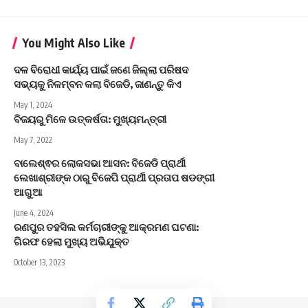
You Might Also Like
ଦଳ ବିରୋଧୀ କାର୍ଯ୍ୟ ପାଇଁ ଜଣେ ଜିଲ୍ଲା ପରିଷଦ
ସଭ୍ୟକୁ ନିଳମ୍ବନ କଲା ବିଜେଡି, ଜାଣନ୍ତୁ କିଏ
May 1, 2024
ବିଜୟରୁ ମିଳେ ଉତ୍କର୍ଷତା: ମୁଖ୍ୟମନ୍ତ୍ରୀ
May 7, 2022
ବାଲେଶ୍ଵର ଲୋକସଭା ଆସନ: ବିଜେଡି ପ୍ରାର୍ଥୀ
ଲେଖାଶ୍ରୀଙ୍କ ଠାରୁ ବିଜେପି ପ୍ରାର୍ଥୀ ପ୍ରତାପ ଷଡଙ୍ଗୀ
ଆଗୁଆ
June 4, 2024
ରଣପୁର ତହସିଲ କର୍ମଚାରୀଙ୍କୁ ଆକ୍ରମଣ ଘଟଣା:
ଗିରଫ ହେଲା ମୁଖ୍ୟ ଅଭିଯୁକ୍ତ
October 13, 2023