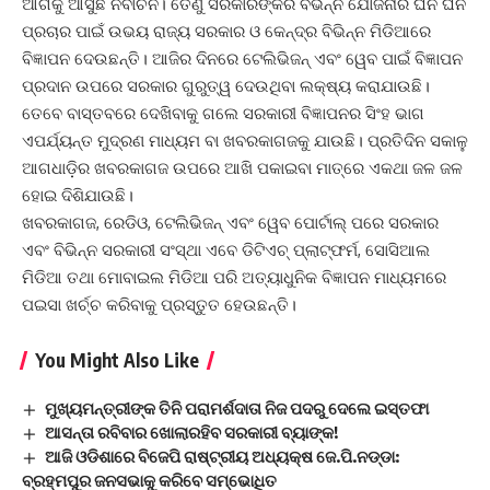
ଆଗକୁ ଆସୁଛି ନିର୍ବାଚନ। ତେଣୁ ସରକାରଙ୍କର ବିଭିନ୍ନ ଯୋଜନାର ଘନ ଘନ
ପ୍ରଚାର ପାଇଁ ଉଭୟ ରାଜ୍ୟ ସରକାର ଓ କେନ୍ଦ୍ର ବିଭିନ୍ନ ମିଡିଆରେ
ବିଜ୍ଞାପନ ଦେଉଛନ୍ତି। ଆଜିର ଦିନରେ ଟେଲିଭିଜନ୍ ଏବଂ ୱେବ ପାଇଁ ବିଜ୍ଞାପନ
ପ୍ରଦାନ ଉପରେ ସରକାର ଗୁରୁତ୍ୱ ଦେଉଥିବା ଲକ୍ଷ୍ୟ କରାଯାଉଛି।
ତେବେ ବାସ୍ତବରେ ଦେଖିବାକୁ ଗଲେ ସରକାରୀ ବିଜ୍ଞାପନର ସିଂହ ଭାଗ
ଏପର୍ଯ୍ୟନ୍ତ ମୁଦ୍ରଣ ମାଧ୍ୟମ ବା ଖବରକାଗଜକୁ ଯାଉଛି। ପ୍ରତିଦିନ ସକାଳୁ
ଆଗଧାଡ଼ିର ଖବରକାଗଜ ଉପରେ ଆଖି ପକାଇବା ମାତ୍ରେ ଏକଥା ଜଳ ଜଳ
ହୋଇ ଦିଶିଯାଉଛି।
ଖବରକାଗଜ, ରେଡିଓ, ଟେଲିଭିଜନ୍ ଏବଂ ୱେବ ପୋର୍ଟାଲ୍ ପରେ ସରକାର
ଏବଂ ବିଭିନ୍ନ ସରକାରୀ ସଂସ୍ଥା ଏବେ ଡିଟିଏଚ୍ ପ୍ଲାଟ୍‌ଫର୍ମ, ସୋସିଆଲ
ମିଡିଆ ତଥା ମୋବାଇଲ ମିଡିଆ ପରି ଅତ୍ୟାଧୁନିକ ବିଜ୍ଞାପନ ମାଧ୍ୟମରେ
ପଇସା ଖର୍ଚ୍ଚ କରିବାକୁ ପ୍ରସ୍ତୁତ ହେଉଛନ୍ତି।
You Might Also Like
ମୁଖ୍ୟମନ୍ତ୍ରୀଙ୍କ ତିନି ପରାମର୍ଶଦାତା ନିଜ ପଦରୁ ଦେଲେ ଇସ୍ତଫା
ଆସନ୍ତା ରବିବାର ଖୋଲାରହିବ ସରକାରୀ ବ୍ୟାଙ୍କ!
ଆଜି ଓଡିଶାରେ ବିଜେପି ରାଷ୍ଟ୍ରୀୟ ଅଧ୍ୟକ୍ଷ ଜେ.ପି.ନଡ୍ଡା:
ବ୍ରହ୍ମପୁର ଜନସଭାକୁ କରିବେ ସମ୍ଭୋଧିତ