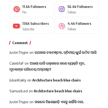
11.6k
Followers
56.4k
Followers
Pin
Follow
136k
Subscribers
4.4k
Followers
Subscribe
Follow
Comment
JustinThype
on
ରଥଖଳା ଚଳଚ‌ଞ୍ଚଳ, ଦ୍ବିତୀୟ ଭୁଇଁ ଉଠିବ ଆଜି
CalebfaF
on
ଅଜଣା ଗାଡି ଧକ୍କାରେ ଜଣେ ବ୍ୟକ୍ତି ମୃତ,
ମୃତକଙ୍କ ପରିଚେୟ ଅସ୍ପଷ୍ଟ!
JulianKakly
on
Architecture beach blue chairs
SamuelLed
on
Architecture beach blue chairs
JustinThype
on
ସକାଳେ ବିଛଣାଛାଡ଼ି ଏସବୁ କାହିଁକି ମନା.