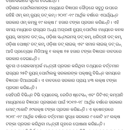
ବିଧାନସଭାରେ ସୂଚନା ଦେଇଛନ୍ତି।
ଓଡ଼ିଶାର ପୋର୍ଟାଲମାନଙ୍କ ମଧ୍ୟରେ ବିଜ୍ଞାପନ ଦୌଡ଼ରେ ସବୁଠୁ ଉପରେ
ରହିଛି ଓମ୍‌ କମ୍ ନ୍ୟୁଜ୍ ଡଟ୍ କମ୍। ୨୦୧୮-୧୯ ଆର୍ଥିକ ବର୍ଷରେ ଏପର୍ଯ୍ୟନ୍ତ
ସରକାର ଓମ୍‌ କମ୍‌କୁ ୧୯ ଲକ୍ଷ ୮ ହଜାର ଟଙ୍କା ପ୍ରଦାନ କରିଛନ୍ତି। ଏହି
ସମୟ ମଧ୍ୟରେ ରାଜ୍ୟର ଅନ୍ୟ ଅଗ୍ରଣୀ ନ୍ୟୁଜ୍ ପୋର୍ଟାଲ ମଧ୍ୟରେ କନକ
ନ୍ୟୁଜ୍, ସମ୍ବାଦ ଡଟ୍ ଇନ୍, ଓଡ଼ିଶା ସନ୍‌ଟାଇମସ୍ ଡଟ୍ କମ୍, ଧରିତ୍ରୀ ଡଟ୍ କମ୍,
ଓଡ଼ିଶା ପୋଷ୍ଟ ଡଟ୍ କମ୍, ଓଡ଼ିଶା ଡଟ୍ ଲାଇଭ୍ ଏବଂ ସମାଜ ଲାଇଭ୍ ଡଟ୍ ଇନ୍
ଆଦି ପ୍ରତ୍ୟେକ ମିଡିଆକୁ ୧ ଲକ୍ଷ ୭୫ ହଜାର ଟଙ୍କା ବିଜ୍ଞାପନ ବାବଦରେ
ସରକାର ଦେଇଛନ୍ତି।
ସୂଚନା ଓ ଲୋକସମ୍ପର୍କ ମନ୍ତ୍ରୀ ପ୍ରଦାନ କରିଥିବା ତଥ୍ୟରେ ବର୍ତ୍ତମାନ
ରାଜ୍ୟର ୨୫ଟି ନ୍ୟୁଜ୍ ପୋର୍ଟାଲକୁ ସରକାରଙ୍କ ପକ୍ଷରୁ ବିଭିନ୍ନ ସମୟରେ
ବିଜ୍ଞାପନ ଦିଆଯାଇଛି। ଏ ବାବଦରେ ସରକାର ପ୍ରାୟ ୪୩ ଲକ୍ଷ ଟଙ୍କା
ପ୍ରଦାନ କରିଛନ୍ତି।
ସେହିପରି ବିଭିନ୍ନ ଟିଭି ଚ୍ୟାନେଲ୍, ରେଡିଓ ଷ୍ଟେସନ୍ ଏବଂ ଡିଟିଏଚ୍ କମ୍ପାନି
ମାଧ୍ୟମରେ ବିଜ୍ଞାପନ ପ୍ରସାରଣ ପାଇଁ ୨୦୧୭-୧୮ ଆର୍ଥିକ ବର୍ଷରେ ସରକାର
ମୋଟ୍ ୯କୋଟି ୬୯ଲକ୍ଷ ଟଙ୍କା ପ୍ରଦାନ କରିଛନ୍ତି। ଏ କ୍ଷେତ୍ରରେ
୨୦୧୮-୧୯ ଆର୍ଥିକ ବର୍ଷରେ ବର୍ତ୍ତମାନ ସୁଦ୍ଧା ସରକାର ୯ କୋଟି ୪୯ ଲକ୍ଷ
ଟଙ୍କା ପ୍ରଦାନ କରିଥିବା ମନ୍ତ୍ରୀ ଗୃହରେ ଘୋଷଣା କରିଛନ୍ତି।