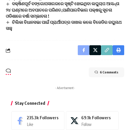
ଦକ୍ଷିଣପୂର୍ବ ବଙ୍ଗୋପସାଗରରେ ସୃଷ୍ଟି ହୋଇଥିବା ଲଘୁଚାପ ଆସନ୍ତା
୨୪ ଘଣ୍ଟାରେ ଅବପାତରେ ପରିଣତ,ପାଣିପାଗବିଭାଗ ପକ୍ଷରୁ ସୂଚନା
ଓଡିଶାରେ ବର୍ଷା ସମ୍ଭାବନା !
ଚିଲିକା ବିଧାନସଭା ପାଇଁ ପ୍ରାର୍ଥୀପତ୍ର ଦାଖଲ କଲେ ବିଜେଡିର ରଘୁନାଥ
ସାହୁ
6 Comments
- Advertisement -
Stay Connected
235.3k
Followers
69.1k
Followers
Like
Follow