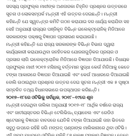
ସଦସ୍ୟ ପ୍ରଫୁଲ୍ଲ ମାଝୀଙ୍କ ଅଣତାରକା ଚିହ୍ନିତ ପ୍ରଶ୍ନର ଉତ୍ତରରେ
ସୂଚନା ଓ ଲୋକସମ୍ପର୍କ ମନ୍ତ୍ରୀ ଏହି ଉତ୍ତର ଦେଇଛନ୍ତି। ମନ୍ତ୍ରୀ
କହିଛନ୍ତି ଯେ ସ୍ୱତନ୍ତ୍ର କମିଟି ଗଠନ କରାଯାଇ ଦର ଧାର୍ଯ୍ୟ କରାଯିବା ସହ
ସେହି ଅନୁଯାୟୀ ରାଜ୍ୟର ପଞ୍ଜିକୃତ ବିଭିନ୍ନ ଇଲେକ୍ଟ୍ରୋନିକ୍‌ ମିଡିଆରେ
ସରକାରଙ୍କ ପକ୍ଷରୁ ବିଜ୍ଞାପନ ପ୍ରସାରଣ କରାଯାଉଛି।
ମନ୍ତ୍ରୀ କହିଛନ୍ତି ଯେ ରାଜ୍ୟ ସରକାରଙ୍କ ବିଭିନ୍ନ ବିଭାଗ ଦ୍ୱାରା
କାର୍ଯ୍ୟକାରୀ କରାଯାଉଥିବା ଜନହିତକର ଯୋଜନାଗୁଡ଼ିକର ପ୍ରଚାର ଓ
ପ୍ରସାର ଲାଗି ଇଲେକ୍ଟ୍ରୋନିକ ମିଡିଆରେ ବିଜ୍ଞାପନ ଦିଆଯାଉଛି। ବିଧାୟକ
ପ୍ରଫୁଲ୍ଲ ମାଝୀ ୨୦୧୭ ମସିହାରୁ ବର୍ତ୍ତମାନ ସୁଦ୍ଧା କେଉଁ ମିଡିଆକୁ କେତେ
ଟଙ୍କା ଆକାରରେ ବିଜ୍ଞାପନ ଦିଆଯାଇଛି ଏବଂ କେଉଁ ଆଧାରରେ ଦିଆଯାଇଛି
ବୋଲି ଉଠାଇଥିବା ପ୍ରଶ୍ନର ଉତ୍ତର ଦେଇ ସୂଚନା ମନ୍ତ୍ରୀ ଏକ ୫ ପୃଷ୍ଠା
ସମ୍ବଳିତ ତଥ୍ୟ ବିଧାନସଭାରେ ଉପସ୍ଥାପନ କରିଛନ୍ତି।
୨୦୧୭
–
୧୮
ରେ ଓଟିଭିକୁ ସର୍ବାଧିକ,
୨୦୧୮
–
୧୯
ରେ ଶୂନ
ମନ୍ତ୍ରୀ ଦେଇଥିବା ତାଲିକା ଅନୁଯାୟୀ ୨୦୧୭-୧୮ ଆର୍ଥିକ ବର୍ଷରେ ରାଜ୍ୟ
ଏବଂ ଜାତୀୟସ୍ତରର ବିଭିନ୍ନ ଟେଲିଭିଜନ୍ ଚ୍ୟାନେଲ ଏବଂ ରେଡିଓ
ଷ୍ଟେସନକୁ ବିଜ୍ଞାପନ ବାବଦରେ ଯେତିକି ଟଙ୍କା ଦିଆଯାଇଛି ତାହା ଭିତରେ
ସବୁଠୁ ଉପରେ ରହିଛି ଜଗି ମଙ୍ଗତ୍ ପଣ୍ଡାଙ୍କ ମାଲିକାନାରେ ଥିବା ଓଟିଭି।
ଏହି ସମୟ ମଧ୍ୟରେ ଓଟିଭିକୁ ମଳିଛି ୮୭ ଲକ୍ଷ ଟଙ୍କାର ବିଜ୍ଞାପନ। ତେବେ