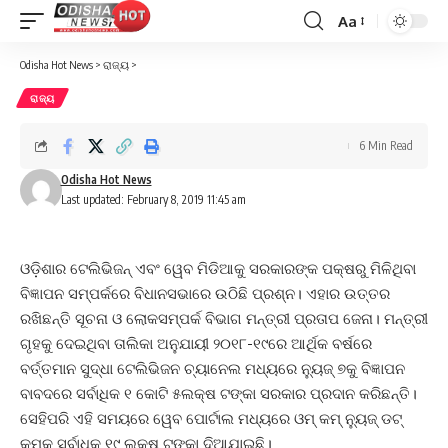
Aa
Font
Resizer
Odisha Hot News
>
ରାଜ୍ୟ
>
ରାଜ୍ୟ
6 Min Read
Odisha Hot News
Last updated: February 8, 2019 11:45 am
ଓଡ଼ିଶାର ଟେଲିଭିଜନ୍ ଏବଂ ୱେବ ମିଡିଆକୁ ସରକାରଙ୍କ ପକ୍ଷରୁ ମିଳିଥିବା
ବିଜ୍ଞାପନ ସମ୍ପର୍କରେ ବିଧାନସଭାରେ ଉଠିଛି ପ୍ରଶ୍ନ। ଏହାର ଉତ୍ତର
ରଖିଛନ୍ତି ସୂଚନା ଓ ଲୋକସମ୍ପର୍କ ବିଭାଗ ମନ୍ତ୍ରୀ ପ୍ରତାପ ଜେନା। ମନ୍ତ୍ରୀ
ଗୃହକୁ ଦେଇଥିବା ତାଲିକା ଅନୁଯାୟୀ ୨୦୧୮-୧୯ରେ ଆର୍ଥିକ ବର୍ଷରେ
ବର୍ତ୍ତମାନ ସୁଦ୍ଧା ଟେଲିଭିଜନ ଚ୍ୟାନେଲ ମଧ୍ୟରେ ନ୍ୟୁଜ୍ ୭କୁ ବିଜ୍ଞାପନ
ବାବଦରେ ସର୍ବାଧିକ ୧ କୋଟି ୫ଲକ୍ଷ ଟଙ୍କା ସରକାର ପ୍ରଦାନ କରିଛନ୍ତି।
ସେହିପରି ଏହି ସମୟରେ ୱେବ ପୋର୍ଟାଲ ମଧ୍ୟରେ ଓମ୍‌ କମ୍ ନ୍ୟୁଜ୍ ଡଟ୍
କମ୍‌କୁ ସର୍ବାଧିକ ୧୯ ଲକ୍ଷ ଟଙ୍କା ଦିଆଯାଇଛି।