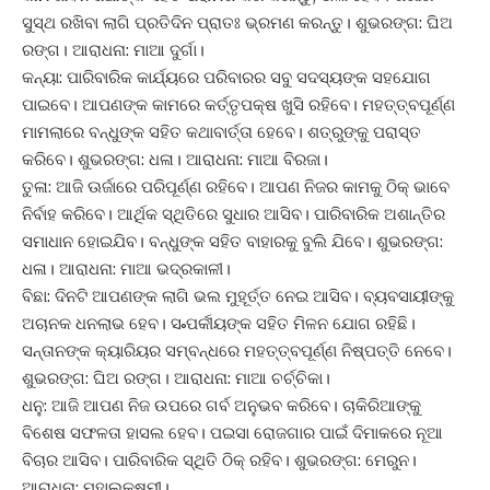
ସୁସ୍ଥ ରଖିବା ଲାଗି ପ୍ରତିଦିନ ପ୍ରାତଃ ଭ୍ରମଣ କରନ୍ତୁ। ଶୁଭରଙ୍ଗ: ଘିଅ
ରଙ୍ଗ। ଆରାଧନା: ମାଆ ଦୁର୍ଗା।
କନ୍ୟା: ପାରିବାରିକ କାର୍ଯ୍ୟରେ ପରିବାରର ସବୁ ସଦସ୍ୟଙ୍କ ସହଯୋଗ
ପାଇବେ। ଆପଣଙ୍କ କାମରେ କର୍ତ୍ତୃପକ୍ଷ ଖୁସି ରହିବେ। ମହତ୍ତ୍ବପୂର୍ଣ୍ଣ
ମାମଲାରେ ବନ୍ଧୁଙ୍କ ସହିତ କଥାବାର୍ତ୍ତା ହେବେ। ଶତ୍ରୁଙ୍କୁ ପରାସ୍ତ
କରିବେ। ଶୁଭରଙ୍ଗ: ଧଳା। ଆରାଧନା: ମାଆ ବିରଜା।
ତୁଳା: ଆଜି ଊର୍ଜାରେ ପରିପୂର୍ଣ୍ଣ ରହିବେ। ଆପଣ ନିଜର କାମକୁ ଠିକ୍‌ ଭାବେ
ନିର୍ବାହ କରିବେ। ଆର୍ଥିକ ସ୍ଥିତିରେ ସୁଧାର ଆସିବ। ପାରିବାରିକ ଅଶାନ୍ତିର
ସମାଧାନ ହୋଇଯିବ। ବନ୍ଧୁଙ୍କ ସହିତ ବାହାରକୁ ବୁଲି ଯିବେ। ଶୁଭରଙ୍ଗ:
ଧଳା। ଆରାଧନା: ମାଆ ଭଦ୍ରକାଳୀ।
ବିଛା: ଦିନଟି ଆପଣଙ୍କ ଲାଗି ଭଲ ମୁହୂର୍ତ୍ତ ନେଇ ଆସିବ। ବ୍ୟବସାୟୀଙ୍କୁ
ଅଚାନକ ଧନଲାଭ ହେବ। ସ˚ପର୍କୀୟଙ୍କ ସହିତ ମିଳନ ଯୋଗ ରହିଛି।
ସନ୍ତାନଙ୍କ କ୍ୟାରିୟର ସମ୍ବନ୍ଧରେ ମହତ୍ତ୍ବପୂର୍ଣ୍ଣ ନିଷ୍ପତ୍ତି ନେବେ।
ଶୁଭରଙ୍ଗ: ଘିଅ ରଙ୍ଗ। ଆରାଧନା: ମାଆ ଚର୍ଚ୍ଚିକା।
ଧନୁ: ଆଜି ଆପଣ ନିଜ ଉପରେ ଗର୍ବ ଅନୁଭବ କରିବେ। ଚାକିରିଆଙ୍କୁ
ବିଶେଷ ସଫଳତା ହାସଲ ହେବ। ପଇସା ରୋଜଗାର ପାଇଁ ଦିମାକରେ ନୂଆ
ବିଚାର ଆସିବ। ପାରିବାରିକ ସ୍ଥିତି ଠିକ୍‌ ରହିବ। ଶୁଭରଙ୍ଗ: ମେରୁନ।
ଆରାଧନା: ମହାଲକ୍ଷ୍ମୀ।