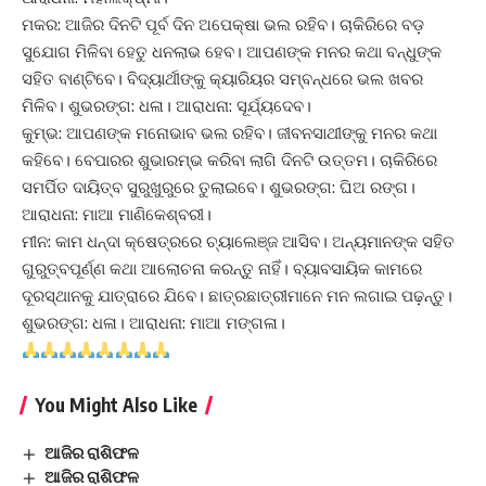
ମକର: ଆଜିର ଦିନଟି ପୂର୍ବ ଦିନ ଅପେକ୍ଷା ଭଲ ରହିବ। ଚାକିରିରେ ବଡ଼
ସୁଯୋଗ ମିଳିବା ହେତୁ ଧନଲାଭ ହେବ। ଆପଣଙ୍କ ମନର କଥା ବନ୍ଧୁଙ୍କ
ସହିତ ବାଣ୍ଟିବେ। ବିଦ୍ୟାର୍ଥୀଙ୍କୁ କ୍ୟାରିୟର ସମ୍ବନ୍ଧରେ ଭଲ ଖବର
ମିଳିବ। ଶୁଭରଙ୍ଗ: ଧଳା। ଆରାଧନା: ସୂର୍ଯ୍ୟଦେବ।
କୁମ୍ଭ: ଆପଣଙ୍କ ମନୋଭାବ ଭଲ ରହିବ। ଜୀବନସାଥୀଙ୍କୁ ମନର କଥା
କହିବେ। ବେପାରର ଶୁଭାରମ୍ଭ କରିବା ଲାଗି ଦିନଟି ଉତ୍ତମ। ଚାକିରିରେ
ସମର୍ପିତ ଦାୟିତ୍ବ ସୁରୁଖୁରୁରେ ତୁଲାଇବେ। ଶୁଭରଙ୍ଗ: ଘିଅ ରଙ୍ଗ।
ଆରାଧନା: ମାଆ ମାଣିକେଶ୍ବରୀ।
ମୀନ: କାମ ଧନ୍ଦା କ୍ଷେତ୍ରରେ ଚ୍ୟାଲେଞ୍ଜ ଆସିବ। ଅନ୍ୟମାନଙ୍କ ସହିତ
ଗୁରୁତ୍ବପୂର୍ଣ୍ଣ କଥା ଆଲୋଚନା କରନ୍ତୁ ନାହିଁ। ବ୍ୟାବସାୟିକ କାମରେ
ଦୂରସ୍ଥାନକୁ ଯାତ୍ରାରେ ଯିବେ। ଛାତ୍ରଛାତ୍ରୀମାନେ ମନ ଲଗାଇ ପଢ଼ନ୍ତୁ।
ଶୁଭରଙ୍ଗ: ଧଳା। ଆରାଧନା: ମାଆ ମଙ୍ଗଳା।
You Might Also Like
ଆଜିର ରାଶିଫଳ
ଆଜିର ରାଶିଫଳ