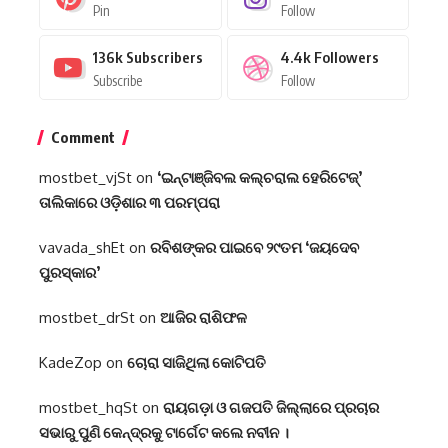
Pin
Follow
136k
Subscribers
4.4k
Followers
Subscribe
Follow
Comment
mostbet_vjSt
on
‘ଇନ୍‌ଟାଞ୍ଜିବଲ କଲ୍‌ଚରାଲ ହେରିଟେଜ୍‌’
ତାଲିକାରେ ଓଡ଼ିଶାର ୩ ପରମ୍ପରା
vavada_shEt
on
ରବିଶଙ୍କର ପାଇବେ ୨୯ତମ ‘ଜୟଦେବ
ପୁରସ୍କାର’
mostbet_drSt
on
ଆଜିର ରାଶିଫଳ
KadeZop
on
ଚୋରା ସାଜିଥିଲା କୋଟିପତି
mostbet_hqSt
on
ରାୟଗଡ଼ା ଓ ଗଜପତି ଜିଲ୍ଲାରେ ପ୍ରଚାର
ସଭାରୁ ପୁଣି କେନ୍ଦ୍ରକୁ ଟାର୍ଗେଟ କଲେ ନବୀନ ।