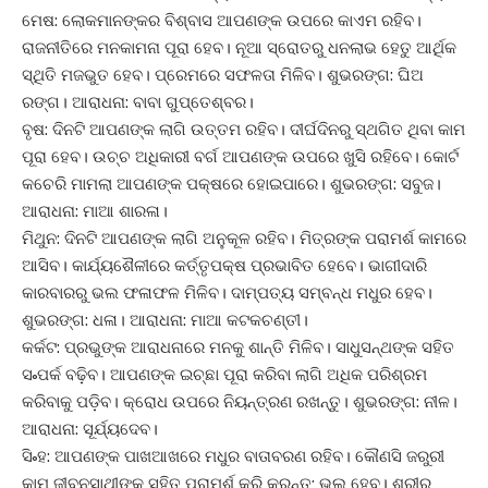
ମେଷ: ଲୋକମାନଙ୍କର ବିଶ୍ବାସ ଆପଣଙ୍କ ଉପରେ କାଏମ ରହିବ।
ରାଜନୀତିରେ ମନକାମନା ପୂରା ହେବ। ନୂଆ ସ୍ରୋତରୁ ଧନଲାଭ ହେତୁ ଆର୍ଥିକ
ସ୍ଥିତି ମଜଭୁତ ହେବ। ପ୍ରେମରେ ସଫଳତା ମିଳିବ। ଶୁଭରଙ୍ଗ: ଘିଅ
ରଙ୍ଗ। ଆରାଧନା: ବାବା ଗୁପ୍ତେଶ୍ବର।
ବୃଷ: ଦିନଟି ଆପଣଙ୍କ ଲାଗି ଉତ୍ତମ ରହିବ। ଦୀର୍ଘଦିନରୁ ସ୍ଥଗିତ ଥିବା କାମ
ପୂରା ହେବ। ଉଚ୍ଚ ଅଧିକାରୀ ବର୍ଗ ଆପଣଙ୍କ ଉପରେ ଖୁସି ରହିବେ। କୋର୍ଟ
କଚେରି ମାମଲା ଆପଣଙ୍କ ପକ୍ଷରେ ହୋଇପାରେ। ଶୁଭରଙ୍ଗ: ସବୁଜ।
ଆରାଧନା: ମାଆ ଶାରଳା।
ମିଥୁନ: ଦିନଟି ଆପଣଙ୍କ ଲାଗି ଅନୁକୂଳ ରହିବ। ମିତ୍ରଙ୍କ ପରାମର୍ଶ କାମରେ
ଆସିବ। କାର୍ଯ୍ୟଶୈଳୀରେ କର୍ତ୍ତୃପକ୍ଷ ପ୍ରଭାବିତ ହେବେ। ଭାଗୀଦାରି
କାରବାରରୁ ଭଲ ଫଳାଫଳ ମିଳିବ। ଦାମ୍ପତ୍ୟ ସମ୍ବନ୍ଧ ମଧୁର ହେବ।
ଶୁଭରଙ୍ଗ: ଧଳା। ଆରାଧନା: ମାଆ କଟକଚଣ୍ତୀ।
କର୍କଟ: ପ୍ରଭୁଙ୍କ ଆରାଧନାରେ ମନକୁ ଶାନ୍ତି ମିଳିବ। ସାଧୁସନ୍ଥଙ୍କ ସହିତ
ସ˚ପର୍କ ବଢ଼ିବ। ଆପଣଙ୍କ ଇଚ୍ଛା ପୂରା କରିବା ଲାଗି ଅଧିକ ପରିଶ୍ରମ
କରିବାକୁ ପଡ଼ିବ। କ୍ରୋଧ ଉପରେ ନିୟନ୍ତ୍ରଣ ରଖନ୍ତୁ। ଶୁଭରଙ୍ଗ: ନୀଳ।
ଆରାଧନା: ସୂର୍ଯ୍ୟଦେବ।
ସି˚ହ: ଆପଣଙ୍କ ପାଖଆଖରେ ମଧୁର ବାତାବରଣ ରହିବ। କୌଣସି ଜରୁରୀ
କାମ ଜୀବନସାଥୀଙ୍କ ସହିତ ପରାମର୍ଶ କରି କରନ୍ତୁ; ଭଲ ହେବ। ଶରୀର