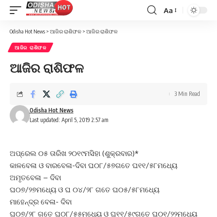
Aa
Font
Resizer
Odisha Hot News
>
ଆଜିର ରାଶିଫଳ
>
ଆଜିର ରାଶିଫଳ
ଆଜିର ରାଶିଫଳ
ଆଜିର ରାଶିଫଳ
3 Min Read
Odisha Hot News
Last updated: April 5, 2019 2:57 am
ଅପ୍ରେଲ ୦୫ ତାରିଖ ୨୦୧୯ମସିହା (ଶୁକ୍ରବାର)*
କାଳବେଳା ଓ ବାରବେଳା-ଦିବା ଘ୦୮/୫୭ଗତେ ଘ୧୧/୫୮ମଧ୍ୟେ
ଅମୃତବେଳା – ଦିବା
ଘ୦୭/୨୭ମଧ୍ୟେ ଓ ଘ ୦୪/୨୮ ଗତେ ଘ୦୫/୫୮ମଧ୍ୟେ
ମାହେନ୍ଦ୍ର ବେଳା- ଦିବା
ଘ୦୭/୨୮ ଗତେ ଘ୦୮/୫୫ମଧ୍ୟେ ଓ ଘ୧୧/୫୯ଗତେ ଘ୦୧/୨୨ମଧ୍ୟେ