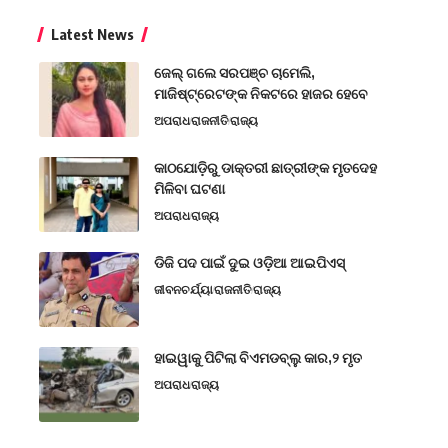
Latest News
ଜେଲ୍ ଗଲେ ସରପଞ୍ଚ ଚାମେଲି,
ମାଜିଷ୍ଟ୍ରେଟଙ୍କ ନିକଟରେ ହାଜର ହେବେ
ଅପରାଧ
ରାଜନୀତି
ରାଜ୍ୟ
କାଠଯୋଡ଼ିରୁ ଡାକ୍ତରୀ ଛାତ୍ରୀଙ୍କ ମୃତଦେହ
ମିଳିବା ଘଟଣା
ଅପରାଧ
ରାଜ୍ୟ
ଡିଜି ପଦ ପାଇଁ ଦୁଇ ଓଡ଼ିଆ ଆଇପିଏସ୍
ଜୀବନଚର୍ଯ୍ୟା
ରାଜନୀତି
ରାଜ୍ୟ
ହାଇୱାକୁ ପିଟିଲା ବିଏମଡବ୍ଲୁ କାର,୨ ମୃତ
ଅପରାଧ
ରାଜ୍ୟ