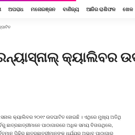
ଶ
ଅପରାଧ
ମନୋରଞ୍ଜନ
ବାଣିଜ୍ୟ
ଆଜିର ରାଶିଫଳ
ଖେଳ
୍‍ଘାଟିତ
ନ୍ୟାସ୍‍ନାଲ୍‍ କ୍ୟାଲିବର ଉଦ
ୟାସନାଲ କ୍ୟାଲିବର ୨୦୧୯ ଉଦଘାଟିତ ହୋଇଛି । ଏଥିରେ ମୁଖ୍ୟ ଅତିଥି
ର୍ବରୁ ଛାତ୍ରଛାତ୍ରୀମାନେ ପାଠାଗାରରେ ଅଧିକ ସମୟ ବିତାଉଥିଲେ,
୍ତମାନ ପିଢ଼ିର ଛାତ୍ରଛାତ୍ରୀମାନଙ୍କ ଧର୍ଯ୍ୟର ଅଭାବ ପାଠାଗାର