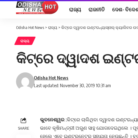
ରାଜ୍ୟ
ରାଜନୀତି
ଦେଶ- ବିଦେ
Odisha Hot News
>
ରାଜ୍ୟ
>
କିଟ୍‌ରେ ଦ୍ୱାଦଶ ଇଣ୍ଟରନ୍ୟାସ୍‍ନାଲ୍‍ କ୍ୟାଲିବର ଉଦ
ରାଜ୍ୟ
କିଟ୍‌ରେ ଦ୍ୱାଦଶ ଇଣ୍ଟର
Odisha Hot News
Last updated: November 30, 2019 10:31 am
ଭୁବନେଶ୍ୱର :
କିଟ୍‌ରେ ଚାଲିଥିବା ଦ୍ୱାଦଶ ଇଣ୍ଟରନ୍
ଭାବେ କୃଷିମନ୍ତ୍ରୀ ଅରୁଣ ସାହୁ ଯୋଗଦେଇଥିଲେ । ପୂ
SHARE
ହେଲେ ଏବେ ଇଣ୍ଟରନେଟର ସହାୟତା ନେଉଛନ୍ତି । ବର୍ତ