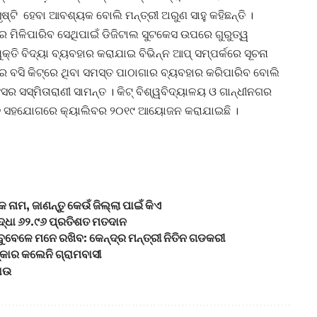
ଷ୍ଟି ହେବା ଆବଶ୍ୟକ ବୋଲି ମନ୍ତ୍ରୀ ଅରୁଣ ସାହୁ କହିଛନ୍ତି ।
େ ମିଳିପାରିବ ସେଥିପାଇଁ ଡିଜିଟାଲ ସୁଟକେସ ଉପରେ ଗୁରୁତ୍ୱ
କ୍ତି ବିଦ୍ୟା ବ୍ୟବହାର କରାଯାଇ ବିଭିନ୍ନ ଆପ୍‌ ସମ୍ପର୍କରେ ସୂଚନା
େ ବସି କିଟ୍‌ରେ ଥିବା ସମସ୍ତ ପାଠାଗାର ବ୍ୟବହାର କରିପାରିବ ବୋଲି
ର ସସ୍ମିତାରାଣୀ ସାମନ୍ତ । କିଟ୍‌ ବିଶ୍ୱବିଦ୍ୟାଳୟ ଓ ଗାନ୍ଧୀନଗର
ିତ ସହଯୋଗରେ କ୍ୟାଲିବର ୨୦୧୯ ଆୟୋଜନ କରାଯାଇଛି ।
 ନାମ, ଜାଣନ୍ତୁ କେଉଁ ଜିଲ୍ଲା ପାଇଁ କିଏ
୍ଧା ୬୨.୯୬ ପ୍ରତିଶତ ‌ମତଦାନ
ବୁବେଳେ ମନେ ରଖିବ: କେନ୍ଦ୍ର ମନ୍ତ୍ରୀ ନିତିନ ଗଡକରୀ
୍କାର କଲେନି ଗ୍ରାମବାସୀ
଼ାଉ