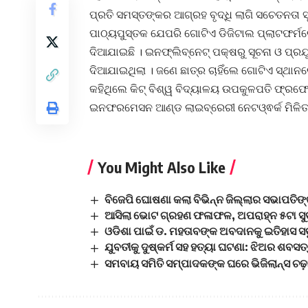
ପ୍ରତି ସମସ୍ତଙ୍କର ଆଗ୍ରହ ବୃଦ୍ଧି ଲାଗି ସଚେତନତା ସୃ
ପାଠ୍ୟପୁସ୍ତକ ଯେପରି ଗୋଟିଏ ଡିଜିଟାଲ ପ୍ଲାଟଫର୍ମର
ଦିଆଯାଇଛି । ଇନଫ୍ଲିବ୍‌ନେଟ୍‌ ପକ୍ଷରୁ ସୂଚନା ଓ ପ୍ରଯୁ
ଦିଆଯାଇଥିଲା । ଜଣେ ଛାତ୍ର ଚାହିଁଲେ ଗୋଟିଏ ସ୍ଥାନର
କହିଥିଲେ କିଟ୍‌ ବିଶ୍ୱ ବିଦ୍ୟାଳୟ ଉପକୁଳପତି ଫ୍ରଫେସ
ଇନଫରମେସନ ଆଣ୍ଡ ଲାଇବ୍ରେରୀ ନେଟଓ୍ଵର୍କ ମିଳ
You Might Also Like
ବିଜେପି ଘୋଷଣା କଲା ବିଭିନ୍ନ ଜିଲ୍ଲାର ସଭାପତିଙ୍କ
ଆସିଲା ଭୋଟ ଗ୍ରହଣ ଫଳାଫଳ, ଅପରାହ୍ନ ୫ଟା ସୁଦ
ଓଡିଶା ପାଇଁ ଡ. ମହତାବଙ୍କ ଅବଦାନକୁ ଇତିହାସ ସ
ଯୁବତୀକୁ ଦୁଷ୍କର୍ମ ସହ ହତ୍ୟା ଘଟଣା: ଝିଅର ଶବସତ
ସମବାୟ ସମିତି ସମ୍ପାଦକଙ୍କ ଘରେ ଭିଜିଲାନ୍ସ ଚଢ