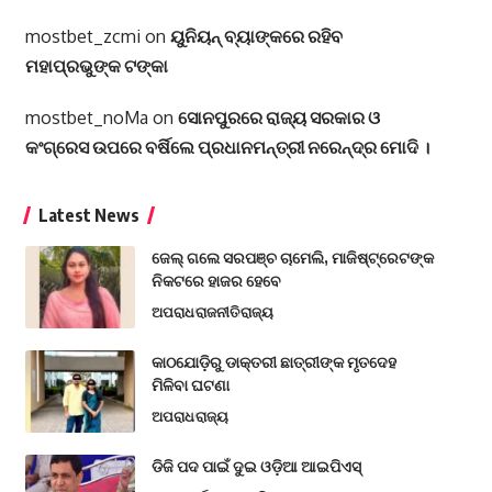
mostbet_zcmi
on
ୟୁନିୟନ୍‌ ବ୍ୟାଙ୍କରେ ରହିବ
ମହାପ୍ରଭୁଙ୍କ ଟଙ୍କା
mostbet_noMa
on
ସୋନପୁରରେ ରାଜ୍ୟ ସରକାର ଓ
କଂଗ୍ରେସ ଉପରେ ବର୍ଷିଲେ ପ୍ରଧାନମନ୍ତ୍ରୀ ନରେନ୍ଦ୍ର ମୋଦି ।
Latest News
ଜେଲ୍ ଗଲେ ସରପଞ୍ଚ ଚାମେଲି, ମାଜିଷ୍ଟ୍ରେଟଙ୍କ
ନିକଟରେ ହାଜର ହେବେ
ଅପରାଧ
ରାଜନୀତି
ରାଜ୍ୟ
କାଠଯୋଡ଼ିରୁ ଡାକ୍ତରୀ ଛାତ୍ରୀଙ୍କ ମୃତଦେହ
ମିଳିବା ଘଟଣା
ଅପରାଧ
ରାଜ୍ୟ
ଡିଜି ପଦ ପାଇଁ ଦୁଇ ଓଡ଼ିଆ ଆଇପିଏସ୍