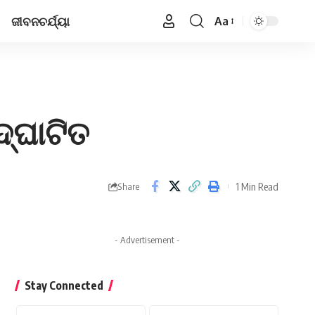
ଜୀବନଚର୍ଯ୍ୟା
Aa
Font
Resizer
୍‍ଘାଟିତ
1 Min Read
Share
- Advertisement -
Stay Connected