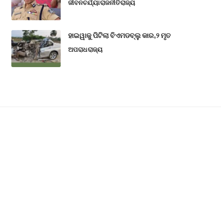
ଜୀବନଚର୍ଯ୍ୟା
ରାଜନୀତି
ରାଜ୍ୟ
ହାଇୱାକୁ ପିଟିଲା ବିଏମଡବ୍ଲୁ କାର,୨ ମୃତ
ଅପରାଧ
ରାଜ୍ୟ