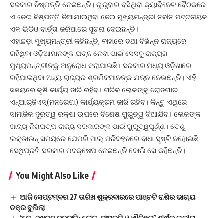
ସରକାର ନିଷ୍ପତ୍ତି ନେଇଛନ୍ତି। ଗୁରୁବାର ବସିଥିବା କ୍ୟାବିନେଟ ବୈଠକରେ
ଏ ନେଇ ନିଷ୍ପତ୍ତି ନିଆଯାଇଥିବା ନେଇ ମୁଖ୍ୟମନ୍ତ୍ରୀ ନବୀନ ପଟ୍ଟନାୟକ
ଏକ ଭିଡିଓ ବାର୍ତ୍ତା ଜରିଆରେ ସୂଚନା ଦେଇଛନ୍ତି।
ଏହାଛଡ଼ା ମୁଖ୍ୟମନ୍ତ୍ରୀ କହିଛନ୍ତି, ବାହାରେ ତଥା ବିଭିନ୍ନ ରାଜ୍ୟରେ
ରହିଥିବା ଓଡ଼ିଆମାନଙ୍କ ଯତ୍ନ ନେବା ପାଇଁ ସେସବୁ ରାଜ୍ୟର
ମୁଖ୍ୟମନ୍ତ୍ରୀଙ୍କୁ ଅନୁରୋଧ କରାଯାଇଛି। ସରକାର ମଧ୍ୟ ଓଡ଼ିଶାରେ
ରହିଯାଇଥିବା ଅନ୍ୟ ରାଜ୍ୟର ଶ୍ରମିକମାନଙ୍କ ଯତ୍ନ ନେଉଛନ୍ତି। ଏହି
ସମୟରେ କୃଷି କାର୍ଯ୍ୟ ଜାରି ରହିବ। ଗରିବ ଲୋକଙ୍କୁ ରୋଜଗାର
ଏନ୍‌ଆର୍‌ଜିଏସ୍‌(ମନରେଗା) କାର୍ଯ୍ୟକ୍ରମ ଜାରି ରହିବ। କିନ୍ତୁ ଏଥିରେ
ସାମାଜିକ ଦୂରତ୍ୱ ରକ୍ଷା ଉପରେ ବିଶେଷ ଗୁରୁତ୍ୱ ଦିଆଯିବ। ଲୋକଙ୍କ
ଖାଦ୍ୟ ନିରାପତ୍ତା ରାଜ୍ୟ ସରକାରଙ୍କ ପାଇଁ ଗୁରୁତ୍ୱପୂର୍ଣ୍ଣ। ତେଣୁ
ଲକ୍‌ଡାଉନ୍‌ ସମୟରେ ଯେପରି ମାଲ୍‌ ପରିବହନରେ ବାଧା ସୃଷ୍ଟି ନହୋଇଛି
ସେଥିପ୍ରତି ସରକାର ପଦକ୍ଷେପ ନେଇଛନ୍ତି ବୋଲି ସେ କହିଛନ୍ତି।
You Might Also Like
ଆଜି ସେପ୍ଟମ୍ବର 27 ତାରିଖ ଶୁକ୍ରବାରରେ ପାଞ୍ଚଟି ରାଶିର ଭାଗ୍ୟ
ଚକ୍ର ବୁଲିଲା
‘କେନ୍ଦୁଝରର ଜନଜାତି: ଲୋକ, ସଂସ୍କୃତି ଓ ଐତିହ୍ୟ’ ଶୀର୍ଷକ ଜାତୀୟ