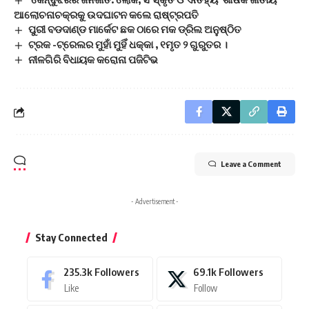
ଆଲୋଚନାଚକ୍ରକୁ ଉଦଘାଟନ କଲେ ରାଷ୍ଟ୍ରପତି
ପୁରୀ ବଡଦାଣ୍ଡ ମାର୍କେଟ ଛକ ଠାରେ ମକ ଡ୍ରିଲ ଅନୁଷ୍ଠିତ
ଟ୍ରକ -ଟ୍ରେଲର ମୁହାଁ ମୁହିଁ ଧକ୍କା , ୧ମୃତ ୨ ଗୁରୁତର ।
ନୀଳଗିରି ବିଧାୟକ କରୋନା ପଜିଟିଭ
Leave a Comment
- Advertisement -
Stay Connected
235.3k
Followers
69.1k
Followers
Like
Follow