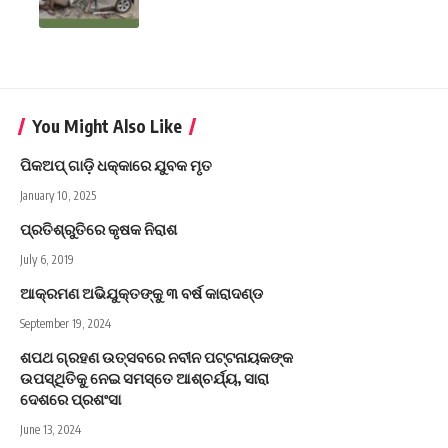
You Might Also Like
ପିକଅପ୍ ଗାଡ଼ି ଧକ୍କାରେ ଯୁବକ ମୃତ
January 10, 2025
ପ୍ରତିଶ୍ରୁତିରେ କୃଷକ ନିରାଶ
July 6, 2019
ଆକ୍ରମଣ ଅଭିଯୁକ୍ତଙ୍କୁ ୩ ବର୍ଷ କାରାଦଣ୍ଡ
September 19, 2024
ଶପଥ ଗ୍ରହଣ ଉତ୍ସବରେ ନବୀନ ପଟ୍ଟନାୟକଙ୍କ
ଉପସ୍ଥିତିକୁ ନେଇ ସମସ୍ତେ ଆଶ୍ଚର୍ଯ୍ୟ, ସାରା
ଦେଶରେ ପ୍ରଶଂସା
June 13, 2024