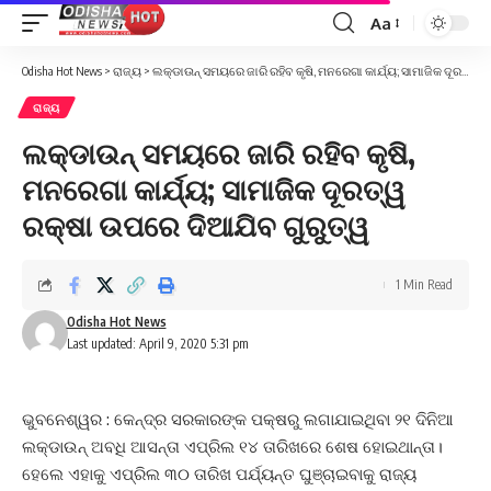
Aa
Font
Resizer
Odisha Hot News
>
ରାଜ୍ୟ
>
ଲକ୍‌ଡାଉନ୍‌ ସମୟରେ ଜାରି ରହିବ କୃଷି, ମନରେଗା କାର୍ଯ୍ୟ; ସାମାଜିକ ଦୂରତ୍ୱ ରକ୍ଷା ଉପରେ ଦିଆଯିବ ଗୁରୁତ୍ୱ
ରାଜ୍ୟ
ଲକ୍‌ଡାଉନ୍‌ ସମୟରେ ଜାରି ରହିବ କୃଷି,
ମନରେଗା କାର୍ଯ୍ୟ; ସାମାଜିକ ଦୂରତ୍ୱ
ରକ୍ଷା ଉପରେ ଦିଆଯିବ ଗୁରୁତ୍ୱ
1 Min Read
Odisha Hot News
Last updated: April 9, 2020 5:31 pm
ଭୁବନେଶ୍ୱର : କେନ୍ଦ୍ର ସରକାରଙ୍କ ପକ୍ଷରୁ ଲଗାଯାଇଥିବା ୨୧ ଦିନିଆ
ଲକ୍‌ଡାଉନ୍‌ ଅବଧି ଆସନ୍ତା ଏପ୍ରିଲ ୧୪ ତାରିଖରେ ଶେଷ ହୋଇଥାନ୍ତା।
ହେଲେ ଏହାକୁ ଏପ୍ରିଲ ୩୦ ତାରିଖ ପର୍ଯ୍ୟନ୍ତ ଘୁଞ୍ଚାଇବାକୁ ରାଜ୍ୟ