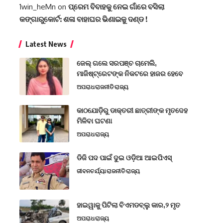
1win_heMn
on
ପ୍ରେମ ବିବାହକୁ ନେଇ ଗାଁରେ ବସିଲା
କଙ୍ଗାରୁକୋର୍ଟ: ଶଳା ବାହାଘର ଭିଣାଇକୁ ଦଣ୍ଡ !
Latest News
ଜେଲ୍ ଗଲେ ସରପଞ୍ଚ ଚାମେଲି,
ମାଜିଷ୍ଟ୍ରେଟଙ୍କ ନିକଟରେ ହାଜର ହେବେ
ଅପରାଧ
ରାଜନୀତି
ରାଜ୍ୟ
କାଠଯୋଡ଼ିରୁ ଡାକ୍ତରୀ ଛାତ୍ରୀଙ୍କ ମୃତଦେହ
ମିଳିବା ଘଟଣା
ଅପରାଧ
ରାଜ୍ୟ
ଡିଜି ପଦ ପାଇଁ ଦୁଇ ଓଡ଼ିଆ ଆଇପିଏସ୍
ଜୀବନଚର୍ଯ୍ୟା
ରାଜନୀତି
ରାଜ୍ୟ
ହାଇୱାକୁ ପିଟିଲା ବିଏମଡବ୍ଲୁ କାର,୨ ମୃତ
ଅପରାଧ
ରାଜ୍ୟ