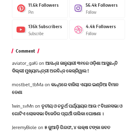
11.6k
Followers
56.4k
Followers
Pin
Follow
136k
Subscribers
4.4k
Followers
Subscribe
Follow
Comment
aviator_gaKi
on
ଆସନ୍ତା ଜାନୁୟାରୀ ୩୧ରେ ଓଡ଼ିଶା ଆସୁଛନ୍ତି
ଦିଲ୍ଲୀ ମୁଖ୍ୟମନ୍ତ୍ରୀ ଅରବିନ୍ଦ କେଜ୍ରିୱାଲ !
mostbet_tbMa
on
କାନ୍ଥରେ ବାଜିଲା ଏୟାର ଇଣ୍ଡିଆ ବିମାନ
ଡେଣା
1win_svMn
on
ତୃତୀୟ ଓ ଚତୁର୍ଥ ପର୍ଯ୍ୟାୟର ଆଉ ୯ ବିଧାନସଭା ଓ
ଗୋଟିଏ ଲୋକସଭା ବିଜେଡିର ପ୍ରାର୍ଥୀ ତାଲିକା ଘୋଷଣା ।
JeremyBiole
on
୫ ଜୁଆଡ଼ି ଗିରଫ, ୪ ଲକ୍ଷ ଟଙ୍କା ଜବତ