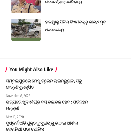
ଜୀବନଚର୍ଯ୍ୟା
ରାଜନୀତି
ରାଜ୍ୟ
ହାଇୱାକୁ ପିଟିଲା ବିଏମଡବ୍ଲୁ କାର,୨ ମୃତ
ଅପରାଧ
ରାଜ୍ୟ
You Might Also Like
ସମ୍ବଲପୁରରେ ମେମୁ ଟ୍ରେନ ଲାଇନଚ୍ୟୁତ, ସବୁ
ଯାତ୍ରୀ ସୁରକ୍ଷିତ
November 8, 2023
ରାଜ୍ୟରେ ଖୁବ ଶୀଘ୍ର ବସ୍ ଚଳାଚଳ ହେବ : ପରିବହନ
ମନ୍ତ୍ରୀ
May 18, 2020
ଦୁଷ୍କର୍ମ ଅଭିଯୁକ୍ତକୁ ସୁରାଟ୍ ରୁ ଉଠାଇ ଆଣିଲା
ବେଗୁନିଆ ପଡ଼ା ପୋଲିସ