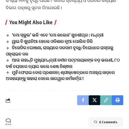
ସଂଖ୍ୟା ୨୭୧କୁ ବୃଦ୍ଧି ପାଇଛି। ଏନେଇ ସ୍ବାସ୍ଥ୍ୟ ଓ ପରିବାର କଲ୍ୟାଣ
ବିଭାଗ ପକ୍ଷରୁ ସୂଚନା ଦିଆଯାଇଛି।
You Might Also Like
‘ମୋ ସ୍କୁଲ’ ଭଳି ଏବେ ‘ମୋ କଲେଜ’ ଖୁବଶୀଘ୍ର : ମନ୍ତ୍ରୀ
ୱାଇ ବି ଖୁରାନିଆ ହେଲେ ଓଡିଶାର ନୂଆ ପୋଲିସ ଡିଜି
ବିଜେଡିର ଘୋଷଣା, ରାଜ୍ୟରେ ଦରଦାମ ବୃଦ୍ଧି ବିରୋଧରେ ରାସ୍ତାକୁ
ଓହ୍ଲାଇବ ଦଳ
ଆଉ ନାହାନ୍ତି ମୁଖ୍ୟମନ୍ତ୍ରୀ ନବୀନ ପଟ୍ଟନାୟକଙ୍କ ବଡ଼ ଭଉଣୀ, ୮୦
ବର୍ଷ ବୟସରେ ତ୍ୟାଗ କଲେ ଶେଷ ନିଶ୍ଵାସ
ମୁହଁ ଫେରାଇ ଦେଲା ପ୍ରଶାସନ; ଶ୍ରୀକ୍ଷେତ୍ରରେ ଅସହ୍ୟ ଜାଡ଼ରେ
ଅସହାୟଙ୍କୁ ସାହାରା ଦେଲେ ଜାଗୱାର କର୍ମକର୍ତ୍ତା !
6 Comments