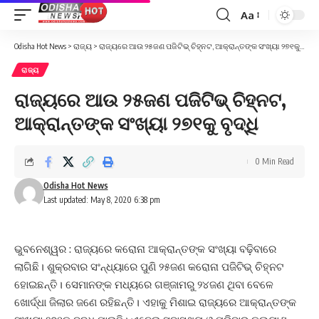
Aa
Font
Resizer
Odisha Hot News
>
ରାଜ୍ୟ
>
ରାଜ୍ୟରେ ଆଉ ୨୫ଜଣ ପଜିଟିଭ୍‌ ଚିହ୍ନଟ, ଆକ୍ରାନ୍ତଙ୍କ ସଂଖ୍ୟା ୨୭୧କୁ ବୃଦ୍ଧି
ରାଜ୍ୟ
ରାଜ୍ୟରେ ଆଉ ୨୫ଜଣ ପଜିଟିଭ୍‌ ଚିହ୍ନଟ,
ଆକ୍ରାନ୍ତଙ୍କ ସଂଖ୍ୟା ୨୭୧କୁ ବୃଦ୍ଧି
0 Min Read
Odisha Hot News
Last updated: May 8, 2020 6:38 pm
ଭୁବନେଶ୍ୱର : ରାଜ୍ୟରେ କରୋନା ଆକ୍ରାନ୍ତଙ୍କ ସଂଖ୍ୟା ବଢ଼ିବାରେ
ଲାଗିଛି। ଶୁକ୍ରବାର ସଂନ୍ଧ୍ୟାରେ ପୁଣି ୨୫ଜଣ କରୋନା ପଜିଟିଭ୍‌ ଚିହ୍ନଟ
ହୋଇଛନ୍ତି। ସେମାନଙ୍କ ମଧ୍ୟରେ ଗଞ୍ଜାମରୁ ୨୪ଜଣ ଥିବା ବେଳେ
ଖୋର୍ଦ୍ଧା ଜିଲାର ଜଣେ ରହିଛନ୍ତି। ଏହାକୁ ମିଶାଇ ରାଜ୍ୟରେ ଆକ୍ରାନ୍ତଙ୍କ