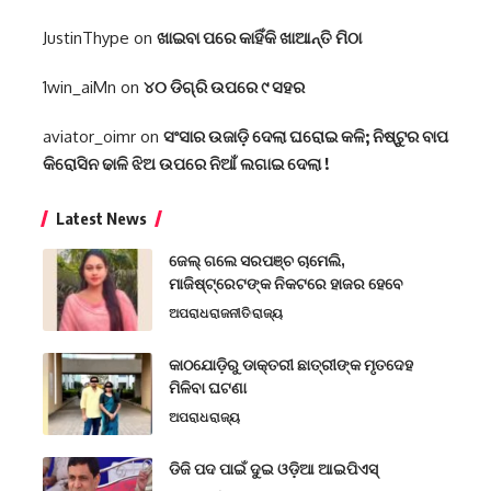
JustinThype
on
ଖାଇବା ପରେ କାହିଁକି ଖାଆନ୍ତି ମିଠା
1win_aiMn
on
୪୦ ଡିଗ୍ରି ଉପରେ ୯ ସହର
aviator_oimr
on
ସଂସାର ଉଜାଡ଼ି ଦେଲା ଘରୋଇ କଳି; ନିଷ୍ଟୁର ବାପ
କିରୋସିନ ଢାଳି ଝିଅ ଉପରେ ନିଆଁ ଲଗାଇ ଦେଲା !
Latest News
ଜେଲ୍ ଗଲେ ସରପଞ୍ଚ ଚାମେଲି,
ମାଜିଷ୍ଟ୍ରେଟଙ୍କ ନିକଟରେ ହାଜର ହେବେ
ଅପରାଧ
ରାଜନୀତି
ରାଜ୍ୟ
କାଠଯୋଡ଼ିରୁ ଡାକ୍ତରୀ ଛାତ୍ରୀଙ୍କ ମୃତଦେହ
ମିଳିବା ଘଟଣା
ଅପରାଧ
ରାଜ୍ୟ
ଡିଜି ପଦ ପାଇଁ ଦୁଇ ଓଡ଼ିଆ ଆଇପିଏସ୍