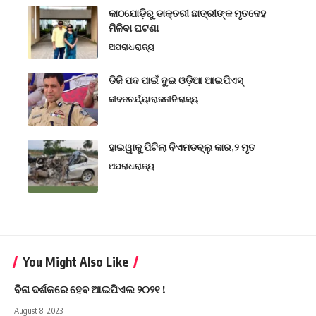
କାଠଯୋଡ଼ିରୁ ଡାକ୍ତରୀ ଛାତ୍ରୀଙ୍କ ମୃତଦେହ
ମିଳିବା ଘଟଣା
ଅପରାଧ
ରାଜ୍ୟ
ଡିଜି ପଦ ପାଇଁ ଦୁଇ ଓଡ଼ିଆ ଆଇପିଏସ୍
ଜୀବନଚର୍ଯ୍ୟା
ରାଜନୀତି
ରାଜ୍ୟ
ହାଇୱାକୁ ପିଟିଲା ବିଏମଡବ୍ଲୁ କାର,୨ ମୃତ
ଅପରାଧ
ରାଜ୍ୟ
You Might Also Like
ବିନା ଦର୍ଶକରେ ହେବ ଆଇପିଏଲ ୨୦୨୧ !
August 8, 2023