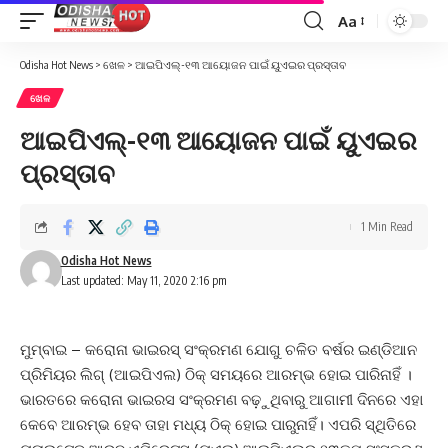
Aa
Font
Resizer
Odisha Hot News
>
ଖେଳ
>
ଆଇପିଏଲ୍‌-୧୩ ଆୟୋଜନ ପାଇଁ ୟୁଏଇର ପ୍ରସ୍ତାବ
ଖେଳ
ଆଇପିଏଲ୍‌-୧୩ ଆୟୋଜନ ପାଇଁ ୟୁଏଇର
ପ୍ରସ୍ତାବ
1 Min Read
Odisha Hot News
Last updated: May 11, 2020 2:16 pm
ମୁମ୍ବାଇ – କରୋନା ଭାଇରସ୍‌ ସଂକ୍ରମଣ ଯୋଗୁ ଚଳିତ ବର୍ଷର ଇଣ୍ଡିଆନ
ପ୍ରିମିୟର ଲିଗ୍‌ (ଆଇପିଏଲ) ଠିକ୍‌ ସମୟରେ ଆରମ୍ଭ ହୋଇ ପାରିନାହିଁ ।
ଭାରତରେ କରୋନା ଭାଇରସ ସଂକ୍ରମଣ ବଢ଼ୁଥିବାରୁ ଆଗାମୀ ଦିନରେ ଏହା
କେବେ ଆରମ୍ଭ ହେବ ତାହା ମଧ୍ୟ ଠିକ୍‌ ହୋଇ ପାରୁନାହିଁ। ଏପରି ସ୍ଥିତିରେ