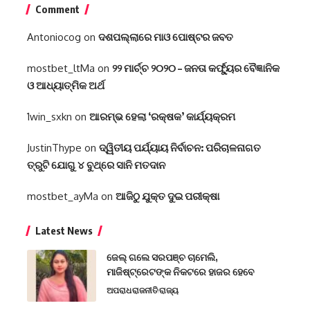
Comment
Antoniocog
on
ଦଶପଲ୍ଲାରେ ମାଓ ପୋଷ୍ଟର ଜବତ
mostbet_ltMa
on
୨୨ ମାର୍ଚ୍ଚ ୨୦୨୦ – ଜନତା କର୍ଫ୍ୟୁର ବୈଜ୍ଞାନିକ
ଓ ଆଧ୍ୟାତ୍ମିକ ଅର୍ଥ
1win_sxkn
on
ଆରମ୍ଭ ହେଲା ‘ରକ୍ଷକ’ କାର୍ଯ୍ୟକ୍ରମ
JustinThype
on
ଦ୍ୱିତୀୟ ପର୍ଯ୍ୟାୟ ନିର୍ବାଚନ: ପରିଚାଳନାଗତ
ତ୍ରୁଟି ଯୋଗୁ ୪ ବୁଥ୍‌ରେ ସାନି ମତଦାନ
mostbet_ayMa
on
ଆଜିଠୁ ଯୁକ୍ତ ଦୁଇ ପରୀକ୍ଷା
Latest News
ଜେଲ୍ ଗଲେ ସରପଞ୍ଚ ଚାମେଲି,
ମାଜିଷ୍ଟ୍ରେଟଙ୍କ ନିକଟରେ ହାଜର ହେବେ
ଅପରାଧ
ରାଜନୀତି
ରାଜ୍ୟ