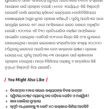
ୟୁନାଇଟେଡ ଆରବ ଏମିରେଟ୍ସ (ୟୁଏଇ) ଆଇପିଏଲର ୧୩ତମ ସଂସ୍କରଣ
ଆୟୋଜନ ପାଇଁ ପ୍ରସ୍ତାବ ଦେଇଛି। ତେବେ ଏପର୍ଯ୍ୟନ୍ତ କିଛି ନିଷ୍ପତ୍ତି
ହୋଇନାହିଁ ବୋଲି ଭାରତୀୟ କ୍ରିକେଟ କଣ୍ଟ୍ରୋଲ ବୋର୍ଡ(ବିସିସିଆଇ)
କୋଷାଧ୍ୟକ୍ଷ ଅରୁଣ ଧୁମଲ ପ୍ରକାଶ କରିଛନ୍ତି। ପୂର୍ବରୁ ଆଇପିଏଲ ଥରେ
ସମ୍ପୂର୍ଣ୍ଣ ଭାବରେ ଏବଂ ଥରେ ଆଂଶିକଭାବେ ଭାରତ ବାହାରେ ଅନୁଷ୍ଠିତ
ହୋଇଛି। ୨୦୦୯ରେ ଏହି ଟି୨୦ ପ୍ରତିଯୋଗିତା ଦକ୍ଷିଣ ଆଫ୍ରିକାରେ
ଆୟୋଜିତ ହୋଇଥିଲା। ସେହିପରି ୨୦୧୪ରେ ଲିଗ୍‌ର କିଛି ଅଂଶ ୟୁଏଇରେ
ଖେଳାଯାଇଥିଲା। କରୋନା ଭାଇରସରେ ସଂକ୍ରମିତଙ୍କ ସଂଖ୍ୟା ୬୦,୦୦୦
ଟପିଥିବାରୁ ଭାରତରେ ଆଇପିଏଲ ହେବା ସମ୍ଭାବନା କ୍ଷୀଣ। ପ୍ରକାଶ
ଯୋଗ୍ୟ ଯେ, ପୂର୍ବରୁ ଆଇପିଏଲ୍‌-୧୩ ଆୟୋଜନ ପାଇଁ ଶ୍ରୀଲଙ୍କା
ପ୍ରସ୍ତାବ ଦେଇଥିଲା। ମାତ୍ର ବିସିସିଆଇ ପକ୍ଷରୁ ଏ ସମ୍ପର୍କରେ କିଛି
ଚୂଡ଼ାନ୍ତ ନିଷ୍ପତ୍ତି ନିଆ ଯାଇନାହିଁ।
You Might Also Like
ଡିସେମ୍ବର ୧୬ରେ ସାଇନା-କଶ୍ୟପଙ୍କ ବିବାହ ଉତ୍ସବ
ଦ୍ୱିତୀୟ ଟେଷ୍ଟ ମ୍ୟାଚରୁ ବାଦ ପଡ଼ିଲେ ରୋହିତ ଓ ଅଶ୍ୱିନୀ !
ଖାତା ଖୋଲିଲା ମୁମ୍ବାଇ
ସ୍ମୃତି ମାନ୍ଧାନାଙ୍କୁ ୩ କୋଟି ୪୦ ଲକ୍ଷରେ କିଣିଲା ଆରସିବି