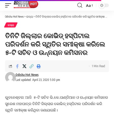
Aa
Font
Resizer
Odisha Hot News
>
ରାଜ୍ୟ
>
ତିନିଟି ଜିଲ୍ଲାର କୋଭିଡ୍‌ ହସ୍ପିଟାଲ ପରିଦର୍ଶନ କରି ସ୍ଥିତିର ସମୀକ୍ଷା କରିଲେ ୫-ଟି ସଚିବ ଓ ଉନ୍ନୟନ କମିସନର
ରାଜ୍ୟ
ତିନିଟି ଜିଲ୍ଲାର କୋଭିଡ୍‌ ହସ୍ପିଟାଲ
ପରିଦର୍ଶନ କରି ସ୍ଥିତିର ସମୀକ୍ଷା କରିଲେ
୫-ଟି ସଚିବ ଓ ଉନ୍ନୟନ କମିସନର
1 Min Read
Odisha Hot News
Last updated: April 23, 2020 5:00 pm
ଭୁବନେଶ୍ବର: ଆଜି ୫-ଟି ସଚିବ ଭି.କେ.ପାଣ୍ଡିଆନ ଓ ଉନ୍ନୟନ କମିସନର
ସୁରେଶ ମହାପାତ୍ର ତିନିଟି ଜିଲ୍ଲାର କୋଭିଡ୍‌ ହସ୍ପିଟାଲ ପରିଦର୍ଶନ କରି
ସ୍ଥିତି ସମୀକ୍ଷା କରିଥିବା ଜଣାଯାଇଛି।