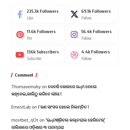
235.3k
Followers
69.1k
Followers
Like
Follow
11.6k
Followers
56.4k
Followers
Pin
Follow
136k
Subscribers
4.4k
Followers
Subscribe
Follow
Comment
Thomasemuby
on
ଦେବକି କୋଳରେ ଜନ୍ମ ନେଲେ
କହ୍ନେଇ,କାଲିଠୁ କରିବେ ଲୀଳା !
ErnestLab
on
୮ଜଣ ସାଂସଦ ହେଲେ ନିଲମ୍ବିତ !
mostbet_rjOt
on
‘ଇନ୍‌ଟାଞ୍ଜିବଲ କଲ୍‌ଚରାଲ ହେରିଟେଜ୍‌’
ତାଲିକାରେ ଓଡ଼ିଶାର ୩ ପରମ୍ପରା