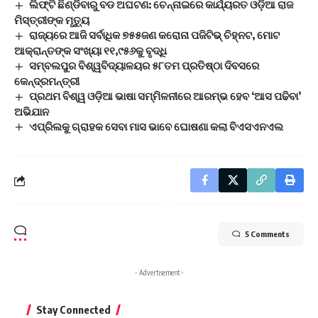
ଲିଫ୍ଟି ଛିଣ୍ଡିବାରୁ ବଡ ଅଘଟଣ: ଚେନ୍ନାଇରେ କାର୍ଯ୍ୟରତ ଓଡ଼ିଆ ରାଜ
ମିସ୍ତ୍ରୀଙ୍କ ମୃତ୍ୟୁ
ରାଜ୍ୟରେ ଆଜି ସର୍ବାଧିକ ୭୫୫ଜଣ କରୋନା ପଜିଟିଭ୍ ଚିହ୍ନଟ, ମୋଟ
ଆକ୍ରାନ୍ତଙ୍କ ସଂଖ୍ୟା ୧୧,୯୫୬କୁ ବୃଦ୍ଧି
ସମ୍ବଲପୁର ବିଶ୍ୱବିଦ୍ୟାଳୟର ୫୮ତମ ପ୍ରତିଷ୍ଠା ଦିବସରେ
କେନ୍ଦ୍ରମନ୍ତ୍ରୀ
ପ୍ରଥମ ବିଶ୍ୱ ଓଡ଼ିଆ ଭାଷା ସମ୍ମିଳନୀରେ ଆରମ୍ଭ ହେବ ‘ଆସ ପଢିବା’
ଅଭିଯାନ
ଏପ୍ରିଲକୁ ଗ୍ରାହକ ସେବା ମାସ ଭାବେ ଘୋଷଣା କଲା ବିଏସଏନଏଲ
5 Comments
- Advertisement -
Stay Connected