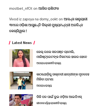
mostbet_nfOt
on
ଆଜିର ରାଶିଫଳ
Vivod iz zapoya na domy_ookt
on
ଆସନ୍ତା ଜାନୁୟାରୀ
୩୧ରେ ଓଡ଼ିଶା ଆସୁଛନ୍ତି ଦିଲ୍ଲୀ ମୁଖ୍ୟମନ୍ତ୍ରୀ ଅରବିନ୍ଦ
କେଜ୍ରିୱାଲ !
Latest News
ଜେଲ୍ ଗଲେ ସରପଞ୍ଚ ଚାମେଲି,
ମାଜିଷ୍ଟ୍ରେଟଙ୍କ ନିକଟରେ ହାଜର ହେବେ
ଅପରାଧ
ରାଜନୀତି
ରାଜ୍ୟ
କାଠଯୋଡ଼ିରୁ ଡାକ୍ତରୀ ଛାତ୍ରୀଙ୍କ ମୃତଦେହ
ମିଳିବା ଘଟଣା
ଅପରାଧ
ରାଜ୍ୟ
ଡିଜି ପଦ ପାଇଁ ଦୁଇ ଓଡ଼ିଆ ଆଇପିଏସ୍
ଜୀବନଚର୍ଯ୍ୟା
ରାଜନୀତି
ରାଜ୍ୟ