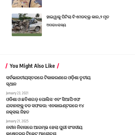
ହାଇୱାକୁ ପିଟିଲା ବିଏମଡବ୍ଲୁ କାର,୨ ମୃତ
ଅପରାଧ
ରାଜ୍ୟ
You Might Also Like
ସର୍ବଭାରତୀୟସ୍ତରରେ ଟିକାକରଣରେ ଓଡ଼ିଶା ତୃତୀୟ
ସ୍ଥାନ
January 23, 2021
ଓଡିଶା ଓ ଛତିଶଗଡ଼ ପୋଲିସ ଏବଂ ସିଆପିଏଫ
ଯବାନଙ୍କୁ ବଡ ସଫଳତା: ଏନକାଉଣ୍ଟରରେ ୧୪
ନକ୍ସଲ ନିହତ
January 21, 2025
ନବୀନ ନିବାସରେ ଆରମ୍ଭ ହେଲା ପୁରୀ ସଂସଦୀୟ
କ୍ଷେତ୍ରର ଟିକେଟ ଆଲୋଚନା