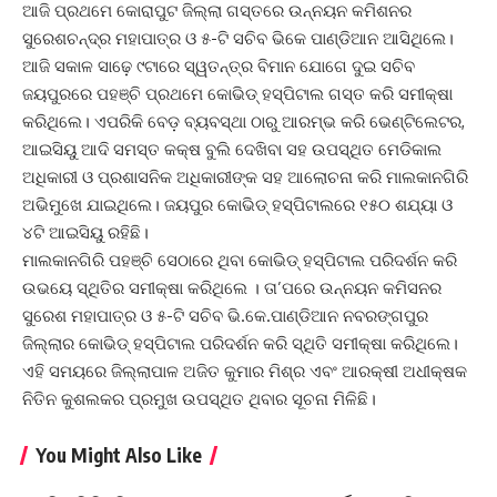
ଆଜି ପ୍ରଥମେ କୋରାପୁଟ ଜିଲ୍ଲା ଗସ୍ତରେ ଉନ୍ନୟନ କମିଶନର
ସୁରେଶଚନ୍ଦ୍ର ମହାପାତ୍ର ଓ ୫-ଟି ସଚିବ ଭିକେ ପାଣ୍ଡିଆନ ଆସିଥିଲେ।
ଆଜି ସକାଳ ସାଢ଼େ ୯ଟାରେ ସ୍ୱତନ୍ତ୍ର ବିମାନ ଯୋଗେ ଦୁଇ ସଚିବ
ଜୟପୁରରେ ପହଞ୍ଚି ପ୍ରଥମେ କୋଭିଡ୍‌ ହସ୍ପିଟାଲ ଗସ୍ତ କରି ସମୀକ୍ଷା
କରିଥିଲେ। ଏପରିକି ବେଡ଼ ବ୍ୟବସ୍ଥା ଠାରୁ ଆରମ୍ଭ କରି ଭେଣ୍ଟିଲେଟର,
ଆଇସିୟୁ ଆଦି ସମସ୍ତ କକ୍ଷ ବୁଲି ଦେଖିବା ସହ ଉପସ୍ଥିତ ମେଡିକାଲ
ଅଧିକାରୀ ଓ ପ୍ରଶାସନିକ ଅଧିକାରୀଙ୍କ ସହ ଆଲୋଚନା କରି ମାଲକାନଗିରି
ଅଭିମୁଖେ ଯାଇଥିଲେ। ଜୟପୁର କୋଭିଡ୍‌ ହସ୍ପିଟାଲରେ ୧୫୦ ଶଯ୍ୟା ଓ
୪ଟି ଆଇସିୟୁ ରହିଛି।
ମାଲକାନଗିରି ପହଞ୍ଚି ସେଠାରେ ଥିବା କୋଭିଡ୍‌ ହସ୍ପିଟାଲ ପରିଦର୍ଶନ କରି
ଉଭୟେ ସ୍ଥିତିର ସମୀକ୍ଷା କରିଥିଲେ । ତା’ପରେ ଉନ୍ନୟନ କମିସନର
ସୁରେଶ ମହାପାତ୍ର ଓ ୫-ଟି ସଚିବ ଭି.କେ.ପାଣ୍ଡିଆନ ନବରଙ୍ଗପୁର
ଜିଲ୍ଲାର କୋଭିଡ୍‌ ହସ୍ପିଟାଲ ପରିଦର୍ଶନ କରି ସ୍ଥିତି ସମୀକ୍ଷା କରିଥିଲେ।
ଏହି ସମୟରେ ଜିଲ୍ଲାପାଳ ଅଜିତ କୁମାର ମିଶ୍ର ଏବଂ ଆରକ୍ଷୀ ଅଧୀକ୍ଷକ
ନିତିନ କୁଶଲକର ପ୍ରମୁଖ ଉପସ୍ଥିତ ଥିବାର ସୂଚନା ମିଳିଛି।
You Might Also Like