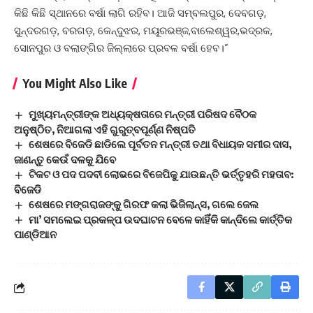
କିଛି କିଛି ସ୍ଥାନରେ ବର୍ଷା ଲାଗି ରହିବ। ଆଜି ସମ୍ବଲପୁର, ଦେବଗଡ଼,
ସୁନ୍ଦରଗଡ଼, ବରଗଡ଼, କେନ୍ଦୁଝର, ମୟୂରଭଞ୍ଜ,ବାଲେଶ୍ୱର,ଭଦ୍ରକ,
ସୋନପୁର ଓ ବଲାଙ୍ଗିର ଜିଲ୍ଲାରେ ପ୍ରବଳ ବର୍ଷା ହେବ।”
You Might Also Like
ମୁଖ୍ୟମନ୍ତ୍ରୀଙ୍କ ଅଧ୍ୟକ୍ଷତାରେ ମନ୍ତ୍ରୀ ପରିଷଦ ବୈଠକ
ଅନୁଷ୍ଠିତ, ନିଆଗଲା ଏହି ଗୁରୁତ୍ବପୂର୍ଣ୍ଣ ନିଷ୍ପତି
ଶେଷରେ ବିଜେଡି ଛାଡିଲେ ପୂର୍ବତନ ମନ୍ତ୍ରୀ ତଥା ବିଧାୟକ ସମୀର ଦାସ,
ଜାଣନ୍ତୁ କେଉଁ ଦଳକୁ ଯିବେ
ଟିକଟ ଓ ପଦ ପଦବୀ ଲୋଭରେ ବିଜେପିକୁ ଯାଉଛନ୍ତି ଭର୍ତ୍ତୃହରି ମହତାବ:
ବିଜେଡି
ଶେଷରେ ମଙ୍ଗରାଜଙ୍କୁ ଗିରଫ କଲା ଭିଜିଲାନ୍ସ, ଗଲେ ଜେଲ
ମା’ ସମଲେଇ ପ୍ରକଳ୍ପ ଉଦଘାଟନ ବେଳେ କାହିଁକି କାନ୍ଦିଲେ କାର୍ତ୍ତିକ
ପାଣ୍ଡିଆନ