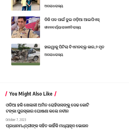
ଅପରାଧ
ରାଜ୍ୟ
ଡିଜି ପଦ ପାଇଁ ଦୁଇ ଓଡ଼ିଆ ଆଇପିଏସ୍
ଜୀବନଚର୍ଯ୍ୟା
ରାଜନୀତି
ରାଜ୍ୟ
ହାଇୱାକୁ ପିଟିଲା ବିଏମଡବ୍ଲୁ କାର,୨ ମୃତ
ଅପରାଧ
ରାଜ୍ୟ
You Might Also Like
ଓଡିଆ ହକି ଖେଳାଳୀ ଅମିତ ରୋହିଦାସଙ୍କୁ ଦେଢ କୋଟି
ଟଙ୍କା ପୁରସ୍କାର ଘୋଷଣା କଲେ ନବୀନ
October 7, 2023
ପ୍ରଧାନମନ୍ତ୍ରୀଙ୍କ ସହିତ କାହିଁକି ମଧ୍ୟାହ୍ନ ଭୋଜନ