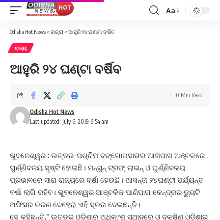
Aa
Font
Resizer
Odisha Hot News
>
ରାଜ୍ୟ
>
ଆହୁରି ୨୪ ଘଣ୍ଟା ବର୍ଷିବ
ରାଜ୍ୟ
ଆହୁରି ୨୪ ଘଣ୍ଟା ବର୍ଷିବ
0 Min Read
Odisha Hot News
Last updated: July 6, 2019 6:54 am
ଭୁବନେଶ୍ୱର : ଉତ୍ତର-ପଶ୍ଚିମ ବଙ୍ଗୋପସାଗର ଆଖପାଖ ଅଞ୍ଚଳରେ
ଘୁର୍ଣ୍ଣିବଳୟ ସୃଷ୍ଟି ହୋଇଛି। ମନ୍‌ସୁନ୍ ଟ୍ରଫ୍‌ ଲାଇନ୍ ଓ ଘୁର୍ଣ୍ଣିବଳୟ
ପ୍ରଭାବରେ ସାରା ରାଜ୍ୟରେ ବର୍ଷା ହେଉଛି। ଆସନ୍ତା ୨୪ଘଣ୍ଟା ପର୍ଯ୍ୟନ୍ତ
ବର୍ଷା ଲାଗି ରହିବ। ଭୁବନେଶ୍ୱର ଆଞ୍ଚଳିକ ପାଣିପାଗ କେନ୍ଦ୍ରର ଡ୍ୟୁଟି
ଅଫିସର ଚରଣ ବେହେରା ଏହି ସୂଚନା ଦେଇଛନ୍ତି।
ସେ କହିଛନ୍ତି,“ ଉତ୍ତର ଓଡ଼ିଶାର ଅଧିକାଂଶ ସ୍ଥାନରେ ଓ ଦକ୍ଷିଣ ଓଡ଼ିଶାର