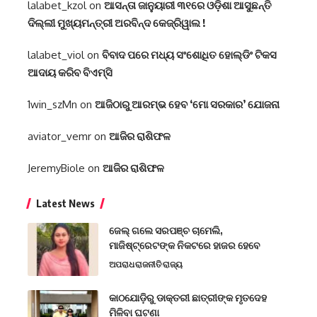
lalabet_kzol
on
ଆସନ୍ତା ଜାନୁୟାରୀ ୩୧ରେ ଓଡ଼ିଶା ଆସୁଛନ୍ତି
ଦିଲ୍ଲୀ ମୁଖ୍ୟମନ୍ତ୍ରୀ ଅରବିନ୍ଦ କେଜ୍ରିୱାଲ !
lalabet_viol
on
ବିବାଦ ପରେ ମଧ୍ୟ ସଂଶୋଧିତ ହୋଲ୍ଡିଂ ଟିକସ
ଆଦାୟ କରିବ ବିଏମ୍‌ସି
1win_szMn
on
ଆଜିଠାରୁ ଆରମ୍ଭ ହେବ ‘ମୋ ସରକାର’ ଯୋଜନା
aviator_vemr
on
ଆଜିର ରାଶିଫଳ
JeremyBiole
on
ଆଜିର ରାଶିଫଳ
Latest News
ଜେଲ୍ ଗଲେ ସରପଞ୍ଚ ଚାମେଲି,
ମାଜିଷ୍ଟ୍ରେଟଙ୍କ ନିକଟରେ ହାଜର ହେବେ
ଅପରାଧ
ରାଜନୀତି
ରାଜ୍ୟ
କାଠଯୋଡ଼ିରୁ ଡାକ୍ତରୀ ଛାତ୍ରୀଙ୍କ ମୃତଦେହ
ମିଳିବା ଘଟଣା