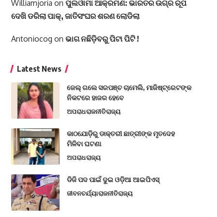
Williamjoria
on
ପୁଲଓାମା ଆକ୍ରମଣ: ଭାରତର ଉଗ୍ର ରୂପ
ଦେଖି ଡରିଲା ପାକ୍, ଜାତିସଂଘର ଶରଣ ଲୋଡିଲା
Antoniocog
on
ଭାଗ ନଛିଡ଼ିବରୁ ପିଟା ପିଟି !
Latest News
ଜେଲ୍ ଗଲେ ସରପଞ୍ଚ ଚାମେଲି, ମାଜିଷ୍ଟ୍ରେଟଙ୍କ
ନିକଟରେ ହାଜର ହେବେ
ଅପରାଧ
ରାଜନୀତି
ରାଜ୍ୟ
କାଠଯୋଡ଼ିରୁ ଡାକ୍ତରୀ ଛାତ୍ରୀଙ୍କ ମୃତଦେହ
ମିଳିବା ଘଟଣା
ଅପରାଧ
ରାଜ୍ୟ
ଡିଜି ପଦ ପାଇଁ ଦୁଇ ଓଡ଼ିଆ ଆଇପିଏସ୍
ଜୀବନଚର୍ଯ୍ୟା
ରାଜନୀତି
ରାଜ୍ୟ