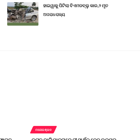
ହାଇୱାକୁ ପିଟିଲା ବିଏମଡବ୍ଲୁ କାର,୨ ମୃତ
ଅପରାଧ
ରାଜ୍ୟ
ମନୋରଞ୍ଜନ