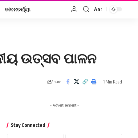
ଜୀବନଚର୍ଯ୍ୟା
Aa
Font
Resizer
ରଦୀୟ ଉତ୍ସବ ପାଳନ
1 Min Read
Share
- Advertisement -
Stay Connected