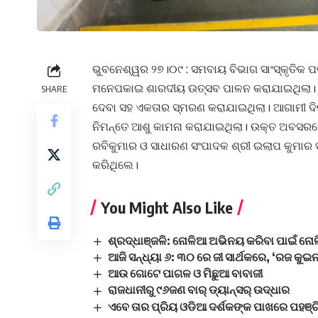
ଭୁବନେଶ୍ୱର ୨୭।୦୯ : ସମବାୟ ବିଭାଗ ସାଂସ୍କୃତିକ ପରିଷ
ମନେପକାଇ ଶାରଦୀୟ ଉତ୍ସବ ପାଳନ କରାଯାଇଥିଲା। 
SHARE
ଦେବା ସହ ଏକତାର ସ୍ମରଣ କରାଯାଇଥିଲା। ଆଗାମୀ ଦିନ ଗ
ନିମନ୍ତେ ଆଶୁ କାମନା କରାଯାଇଥିଲା। ଉକ୍ତ ଅବସରରେ
ରବିକୁମାର ଓ ସାଧାରଣ ସଂପାଦକ ଶ୍ରୀ ଇଲାପ କୁମାର ସ
କରିଥିଲେ।
You Might Also Like
ଶ୍ରଦ୍ଧାଞ୍ଜଳି: ନୋଳିଆ ଅଭିନୟ କରିବା ପାଇଁ ନୋ
ଆଜି ସନ୍ଧ୍ୟା ୬: ୩୦ ରେ ଜୀ ସାର୍ଥକରେ, ‘ରଜ କୁଇ
ଆଉ ଗୋଟେ ପାଗଳ ଓ ମିଛୁଆ ବାବାଜୀ
ରାଜଧାନୀରୁ ୯୬ଜଣ ବାର୍ ଡ୍ୟାନ୍‌ସର୍‌ ଉଦ୍ଧାର
ଏବେ ତାର ପ୍ରିୟ ଓଡିଆ ଦର୍ଶକଙ୍କ ପାଖରେ ପହଞ୍ଚି