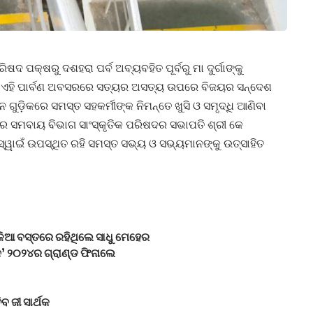
ଦ ପକ୍ଷରୁ ଦଶହରା ପର୍ବ ଅବ୍ୟବହିତ ପୂର୍ବରୁ ମା ଦୁର୍ଗାଙ୍କୁ
ଏହି ପାର୍ବଣ ଅବସରରେ ସତ୍ୟର ଅସତ୍ୟ ଉପରେ ବିଜୟର ସନ୍ଦେଶ
ୁଡ଼ିକରେ ସମସ୍ତ ସହକର୍ମୀଙ୍କ ନିମନ୍ତେ ଖୁସି ଓ ସମୃଦ୍ଧି ଆଣିବା
 ସମବାୟ ବିଭାଗ ସାଂସ୍କୃତିକ ପରିଷଦର ସଭାପତି ଶ୍ରୀ କେ
୍ୱାଇଁ ଉପସ୍ଥିତ ରହି ସମସ୍ତ ସଭ୍ୟ ଓ ସଭ୍ୟମାନଙ୍କୁ ଉତ୍ସାହିତ
ଳିଆ ବସ୍ତରେ ରହିଥିଲେ ସାଧୁ ମେହେର
ନ’ ୨୦୨୪ର ଗ୍ରାଣ୍ଡ ଫିନାଲେ
ବ ଜୀ ସାର୍ଥକ