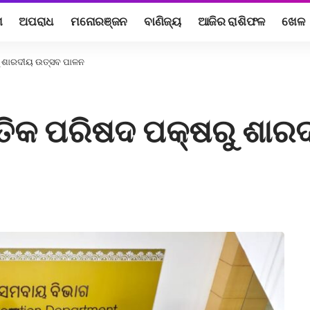
ଶ
ଅପରାଧ
ମନୋରଞ୍ଜନ
ବାଣିଜ୍ୟ
ଆଜିର ରାଶିଫଳ
ଖେଳ
ରୁ ଶାରଦୀୟ ଉତ୍ସବ ପାଳନ
ୃତିକ ପରିଷଦ ପକ୍ଷରୁ ଶା