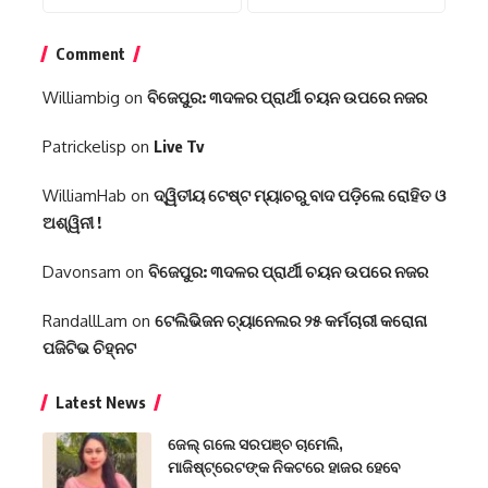
Comment
Williambig
on
ବିଜେପୁର: ୩ଦଳର ପ୍ରାର୍ଥୀ ଚୟନ ଉପରେ ନଜର
Patrickelisp
on
Live Tv
WilliamHab
on
ଦ୍ୱିତୀୟ ଟେଷ୍ଟ ମ୍ୟାଚରୁ ବାଦ ପଡ଼ିଲେ ରୋହିତ ଓ
ଅଶ୍ୱିନୀ !
Davonsam
on
ବିଜେପୁର: ୩ଦଳର ପ୍ରାର୍ଥୀ ଚୟନ ଉପରେ ନଜର
RandallLam
on
ଟେଲିଭିଜନ ଚ୍ୟାନେଲର ୨୫ କର୍ମଚାରୀ କରୋନା
ପଜିଟିଭ ଚିହ୍ନଟ
Latest News
ଜେଲ୍ ଗଲେ ସରପଞ୍ଚ ଚାମେଲି,
ମାଜିଷ୍ଟ୍ରେଟଙ୍କ ନିକଟରେ ହାଜର ହେବେ