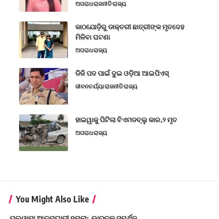
ଅପରାଧ
ରାଜନୀତି
ରାଜ୍ୟ
କାଠଯୋଡ଼ିରୁ ଡାକ୍ତରୀ ଛାତ୍ରୀଙ୍କ ମୃତଦେହ
ମିଳିବା ଘଟଣା
ଅପରାଧ
ରାଜ୍ୟ
ଡିଜି ପଦ ପାଇଁ ଦୁଇ ଓଡ଼ିଆ ଆଇପିଏସ୍
ଜୀବନଚର୍ଯ୍ୟା
ରାଜନୀତି
ରାଜ୍ୟ
ହାଇୱାକୁ ପିଟିଲା ବିଏମଡବ୍ଲୁ କାର,୨ ମୃତ
ଅପରାଧ
ରାଜ୍ୟ
You Might Also Like
ପୁଲୱାମା ଆତ୍ମଘାତୀ ହମଲା: ଭାରତକୁ ସମର୍ଥନ