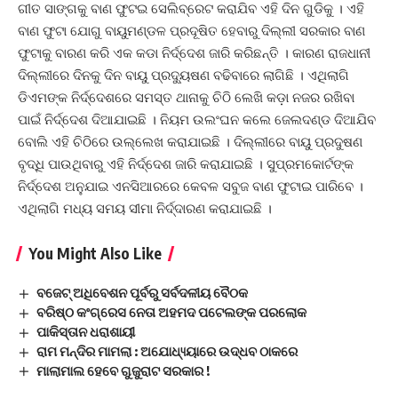
ଗୀତ ସାଙ୍ଗକୁ ବାଣ ଫୁଟଇ ସେଲିବ୍ରେଟ କରାଯିବ ଏହି ଦିନ ଗୁଡିକୁ । ଏହି
ବାଣ ଫୁଟା ଯୋଗୁ ବାୟୁମଣ୍ଡଳ ପ୍ରଦୂଷିତ ହେବାରୁ ଦିଲ୍ଲୀ ସରକାର ବାଣ
ଫୁଟାକୁ ବାରଣ କରି ଏକ କଡା ନିର୍ଦ୍ଦେଶ ଜାରି କରିଛନ୍ତି । କାରଣ ରାଜଧାନୀ
ଦିଲ୍ଲୀରେ ଦିନକୁ ଦିନ ବାୟୁ ପ୍ରଦ୍ୟୁଷଣ ବଢିବାରେ ଲାଗିଛି । ଏଥିଲାଗି
ଡିଏମଙ୍କ ନିର୍ଦ୍ଦେଶରେ ସମସ୍ତ ଥାନାକୁ ଚିଠି ଲେଖି କଡ଼ା ନଜର ରଖିବା
ପାଇଁ ନିର୍ଦ୍ଦେଶ ଦିଆଯାଇଛି । ନିୟମ ଉଲଂଘନ କଲେ ଜେଲଦଣ୍ଡ ଦିଆଯିବ
ବୋଲି ଏହି ଚିଠିରେ ଉଲ୍ଲେଖ କରାଯାଇଛି । ଦିଲ୍ଲୀରେ ବାୟୁ ପ୍ରଦୁଷଣ
ବୃଦ୍ଧି ପାଉଥିବାରୁ ଏହି ନିର୍ଦ୍ଦେଶ ଜାରି କରାଯାଇଛି । ସୁପ୍ରମକୋର୍ଟଙ୍କ
ନିର୍ଦ୍ଦେଶ ଅନୁଯାଇ ଏନସିଆରରେ କେବଳ ସବୁଜ ବାଣ ଫୁଟାଇ ପାରିବେ ।
ଏଥିଲାଗି ମଧ୍ୟ ସମୟ ସୀମା ନିର୍ଦ୍ଦାରଣ କରାଯାଇଛି ।
You Might Also Like
ବଜେଟ୍‌ ଅଧିବେଶନ ପୂର୍ବରୁ ସର୍ବଦଳୀୟ ବୈଠକ
ବରିଷ୍ଠ କଂଗ୍ରେସ ନେତା ଅହମଦ ପଟେଲଙ୍କ ପରଲୋକ
ପାକିସ୍ତାନ ଧରାଶାୟୀ
ରାମ ମନ୍ଦିର ମାମଲା : ଅଯୋଧ୍ୟ୍ୟାରେ ଉଦ୍ଧବ ଠାକରେ
ମାଲାମାଲ ହେବେ ଗୁଜୁରାଟ ସରକାର !