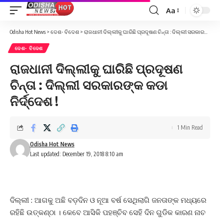
Aa
Font
Resizer
Odisha Hot News
>
ଦେଶ- ବିଦେଶ
>
ରାଜଧାନୀ ଦିଲ୍ଲୀକୁ ଘାରିଛି ପ୍ରଦୂଷଣ ଚିନ୍ତା : ଦିଲ୍ଲୀ ସରକାରଙ୍କ କଡା ନିର୍ଦ୍ଦେଶ !
ଦେଶ- ବିଦେଶ
ରାଜଧାନୀ ଦିଲ୍ଲୀକୁ ଘାରିଛି ପ୍ରଦୂଷଣ
ଚିନ୍ତା : ଦିଲ୍ଲୀ ସରକାରଙ୍କ କଡା
ନିର୍ଦ୍ଦେଶ !
1 Min Read
Odisha Hot News
Last updated: December 19, 2018 8:10 am
ଦିଲ୍ଲୀ : ଆଗକୁ ଅଛି ବଡ଼ଦିନ ଓ ନୂଆ ବର୍ଷ ସେଥିଲାଗି ଜନତାଙ୍କ ମଧ୍ୟରେ
ରହିଛି ଉତ୍କଣ୍ଠା । କେବେ ଆସିକି ପହଞ୍ଚିବ ସେହି ଦିନ ଗୁଡିକ କାରଣ ନାଚ