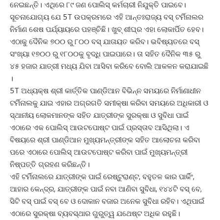
ନେଇଛନ୍ତି। ଏଥିରେ ୮୯ ଜଣ ପୋଲିସ୍‌ କର୍ମଚାରୀ ନିଯୁକ୍ତି ପାଇବେ।
ସୂଚନାଯୋଗ୍ୟ ଯେ 5T ଉପକ୍ରମରେ ଏହି ଆନ୍ତଃରାଜ୍ୟ ବସ୍‌ ଟର୍ମିନାଲର
ନିର୍ମାଣ ଶେଷ ପର୍ଯ୍ୟାୟରେ ପହଞ୍ଚିଛି। ଖୁବ୍‌ ଶୀଘ୍ର ଏହା ଲୋକାର୍ପିତ ହେବ।
ଏଠାକୁ ଦୈନିକ ୭୦୦ ରୁ ୮୦୦ ବସ୍‌ ଯାତାୟତ କରିବ। ଭବିଷ୍ୟତରେ ବସ୍‌
ସଂଖ୍ୟା ୧୭୦୦ ରୁ ୧୮୦୦କୁ ବୃଦ୍ଧି ପାଇପାରେ। ତା ସହିତ ଦୈନିକ ୩୫ ରୁ
୪୫ ହଜାର ଯାତ୍ରୀ ମଧ୍ୟ ଯିବା ଆସିବା କରିବେ ବୋଲି ଆକଳନ କରାଯାଇଛି
।
5T ଅଧ୍ୟକ୍ଷ ଶ୍ରୀ କାର୍ତ୍ତିକ ପାଣ୍ଡିଆନ ବିଭିନ୍ନ ସମୟରେ ନିର୍ମାଣାଧୀନ
ଟର୍ମିନାଲକୁ ଯାଇ ଏହାର ଅଗ୍ରଗତି ସମୀକ୍ଷା କରିବା ସମୟରେ ଅଧିକାରୀ ଓ
ସ୍ଥାନୀୟ ଲୋକମାନଙ୍କ ସହିତ ଯାତ୍ରୀଙ୍କ ସୁରକ୍ଷା ଓ ସୁବିଧା ପାଇଁ
ଏଠାରେ ଏକ ପୋଲିସ୍‌ ଆଉଟପୋଷ୍ଟ ପାଇଁ ପ୍ରସ୍ତାବ ଆସିଥିଲା। ଏ
ବିଷୟରେ ଶ୍ରୀ ପାଣ୍ଡିଆନ ମୁଖ୍ୟମନ୍ତ୍ରୀଙ୍କ ସହିତ ଆଲୋଚନା କରିବା
ପରେ ଏଠାରେ ପୋଲିସ୍‌ ଆଉଟପୋଷ୍ଟ କରିବା ପାଇଁ ମୁଖ୍ୟମନ୍ତ୍ରୀ
ନିଷ୍ପତ୍ତି ଗ୍ରହଣ କରିଛନ୍ତି।
ଏହି ଟର୍ମିନାଲରେ ଯାତ୍ରୀଙ୍କ ପାଇଁ ରେଷ୍ଟୁରାଣ୍ଟ, ବହୁତଳ କାର ପାର୍କିଂ,
ଆହାର କେନ୍ଦ୍ର, ଯାତ୍ରୀଙ୍କ ପାଇଁ ନବା ଆଣିବା ସୁବିଧା, ୧୪୪ଟି ବସ୍‌ ବେ,
ସିଟି ବସ୍‌ ପାଇଁ ବସ୍‌ ବେ ଓ ଦୋକାନ ବଜାର ଅନେକ ସୁବିଧା ରହିବ। ଏଥିପାଇଁ
ଏଠାରେ ସୁରକ୍ଷା ବ୍ୟବସ୍ଥାର ଗୁରୁତ୍ୱ ଯଥେଷ୍ଟ ଅଧିକ ରହୁଛି।