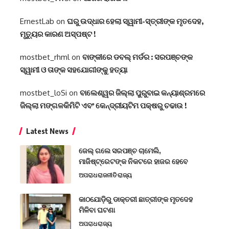
ErnestLab
on
ଘରୁ ଉଦ୍ଧାର ହେଲା ସ୍ୱାମୀ-ସ୍ତ୍ରୀଙ୍କ ମୃତଦେହ,
ମୃତ୍ୟୁର କାରଣ ଅସ୍ପଷ୍ଟ !
mostbet_rhml
on
ବାଙ୍କୀରେ ଡବଲ୍‌ ମର୍ଡର : ସରପଞ୍ଚଙ୍କ
ସ୍ୱାମୀ ଓ ତାଙ୍କ ସହଯୋଗୀଙ୍କୁ ହତ୍ୟା
mostbet_loSi
on
ବାଲେଶ୍ୱର ଜିଲ୍ଲା ପୁରୁବାଇ କନ୍ୟାଶ୍ରମରେ
ଜିଲ୍ଲା ମଙ୍ଗଳକିମିଟି ଏବଂ କେନ୍ଦ୍ରୀୟଟିମ ପକ୍ଷରୁ ଚଢାଉ !
Latest News
ଜେଲ୍ ଗଲେ ସରପଞ୍ଚ ଚାମେଲି,
ମାଜିଷ୍ଟ୍ରେଟଙ୍କ ନିକଟରେ ହାଜର ହେବେ
ଅପରାଧ
ରାଜନୀତି
ରାଜ୍ୟ
କାଠଯୋଡ଼ିରୁ ଡାକ୍ତରୀ ଛାତ୍ରୀଙ୍କ ମୃତଦେହ
ମିଳିବା ଘଟଣା
ଅପରାଧ
ରାଜ୍ୟ