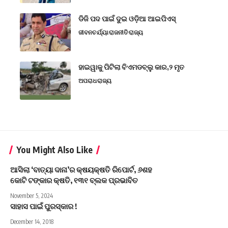
ଡିଜି ପଦ ପାଇଁ ଦୁଇ ଓଡ଼ିଆ ଆଇପିଏସ୍
ଜୀବନଚର୍ଯ୍ୟା
ରାଜନୀତି
ରାଜ୍ୟ
ହାଇୱାକୁ ପିଟିଲା ବିଏମଡବ୍ଲୁ କାର,୨ ମୃତ
ଅପରାଧ
ରାଜ୍ୟ
You Might Also Like
ଆସିଲା ‘ବାତ୍ୟା ଦାନା’ର କ୍ଷୟକ୍ଷତି ରିପୋର୍ଟ, ୬ଶହ
କୋଟି ଟଙ୍କାର କ୍ଷତି, ୧୩୧ ବ୍ଲକ ପ୍ରଭାବିତ
November 5, 2024
ସାହାସ ପାଇଁ ପୁରସ୍କାର !
December 14, 2018