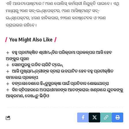
ଏହି ଆଉଟପୋଷ୍ଟରେ ୮୯ଜଣ ପୋଲିସ୍‌ କର୍ମଚାରୀ ନିଯୁକ୍ତି ପାଇବେ। ଏଥି
ମଧ୍ୟରୁ ୨ଜଣ ସବ୍‌-ଇନ୍‌ସ୍ପେକ୍ଟର, ୯ଜଣ ଆସିଷ୍ଟାଣ୍ଟ ସବ୍‌-
ଇନ୍‌ସ୍ପେକ୍ଟର, ୪ଜଣ ହାବିଲଦାର, ୭୨ଜଣ କନଷ୍ଟେବଳ ଓ ୨ଜଣ
ଡ୍ରାଇଭର ରହିବେ।
You Might Also Like
ବହୁ ପ୍ରତୀକ୍ଷିତ ଶ୍ରୀମନ୍ଦିର ପରିକ୍ରମା ପ୍ରକଳ୍ପର ଆଜି ହେବ
ଅଙ୍କୁର ପୂଜନ
ସୋନପୁରକୁ ଗଡିବ ଚାରିଟି ଟ୍ରେନ୍
ଆଜି ମୁଖ୍ୟମନ୍ତ୍ରୀଙ୍କ ଦ୍ବାରା ଉଦଘାଟିତ ହେବ ବହୁ ପ୍ରତୀକ୍ଷିତ
ସମଲେଇ ପ୍ରକଳ୍ପ
ବଙ୍ଗଳାଦେଶରେ ହିନ୍ଦୁସୁରକ୍ଷା ପାଇଁ ପ୍ରତିବାଦ ଶୋଭାଯାତ୍ରା
ଦିନ ଦ୍ବିପହରରେ ଅପରାଧୀମାନଙ୍କ ଆତଙ୍କରାଜ: ଖଣ୍ଡାରେ ଯୁବକଙ୍କୁ
ଆକ୍ରମଣ, ଦେଖନ୍ତୁ ଭିଡ଼ିଓ