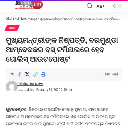
Aa
Font
Resizer
Odisha Hot News
>
ରାଜ୍ୟ
>
ମୁଖ୍ୟମନ୍ତ୍ରୀଙ୍କ ନିଷ୍ପତ୍ତି, ବରମୁଣ୍ଡା ଆମ୍ବେଦକର ବସ୍‌ ଟର୍ମିନାଲରେ ହେବ ପୋଲିସ୍‌ ଆଉଟପୋଷ୍ଟ
ରାଜ୍ୟ
ମୁଖ୍ୟମନ୍ତ୍ରୀଙ୍କ ନିଷ୍ପତ୍ତି, ବରମୁଣ୍ଡା
ଆମ୍ବେଦକର ବସ୍‌ ଟର୍ମିନାଲରେ ହେବ
ପୋଲିସ୍‌ ଆଉଟପୋଷ୍ଟ
1 Min Read
Odisha Hot News
Last updated: February 26, 2024 2:50 pm
ଭୁବନେଶ୍ବର:
ନିକଟରେ ଉଦ୍‌ଘାଟିତ ହେବାକୁ ଥିବା ଡ. ବାବା ସାହେବ
ଭୀମରାଓ ଆମ୍ବେଦକର ବସ୍‌ ଟର୍ମିନାଲରେ ଏକ ପୋଲିସ୍‌ ଆଉଟପୋଷ୍ଟ
ପ୍ରତିଷ୍ଠା କରିବା ପାଇଁ ମୁଖ୍ୟମନ୍ତ୍ରୀ ଶ୍ରୀ ନବୀନ ପଟ୍ଟନାୟକ ନିଷ୍ପତ୍ତି